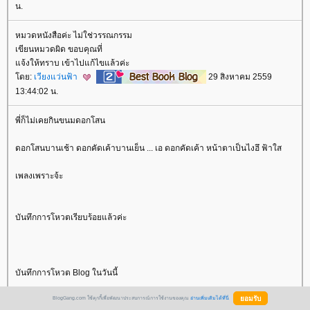
น.
หมวดหนังสือค่ะ ไม่ใช่วรรณกรรม
เขียนหมวดผิด ขอบคุณที่
จ้งให้ทราบ เข้าไปแก้ไขแล้วค่ะ
ดย:
เวียงแว่นฟ้า
29 สิงหาคม 2559
13:44:02 น.
พี่ก็ไม่เคยกินขนมดอกโสน
ดอกโสนบานเช้า ดอกคัดเค้าบานเย็น ... เอ ดอกคัดเค้า หน้าตาเป็นไงฮึ ฟ้าใส
เพลงเพราะจ้ะ
บันทึกการโหวตเรียบร้อยแล้วค่ะ
บันทึกการโหวต Blog ในวันนี้
BlogGang.com ใช้คุกกี้เพื่อพัฒนาประสบการณ์การใช้งานของคุณ
อ่านเพิ่มเติมได้ที่นี่
ผู้เขียน Blog หมวดเนื้อหา Blog ได้รับโหวต