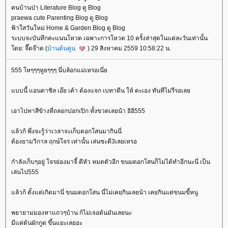
คนบ้านป่า Literature Blog ดู Blog
praewa cute Parenting Blog ดู Blog
ฟ้าใสวันใหม่ Home & Garden Blog ดู Blog
ระบบจะบันทึกคะแนนโหวต เฉพาะการโหวต 10 ครั้งล่าสุดในแต่ละวันเท่านั้น
ดย: จี๊ดจ๊าด (
บ้านต้นคูน
) 29 สิงหาคม 2559 10:58:22 น.
555 โหๆๆๆหูยๆๆๆ นี่บล้อกแม่เหรอเนี่
บบนี้ แอนตาซิล เอ๊ย เค้า ต้องแจก เบทาดีน ให้ ตะเอง ทันทีไม่รีรอเล
เอาไปทาสีข้างที่ถลอกปอกเปิก ทั้งขวดเลยน้า อิอิ555
ล้วก้ พึ่งจะรู้ว่าเวลาจะเก็บดอกโสนมากินนี่
ต้องยามวิกาล ฤกษ์โจร เท่านั้น เล่นซะตี3เลยเหรอ
กำลังเก็บๆอยู่ โจรย่องมาจี้ ตีหัว หมดตัวอีก ขนมดอกโสนก็ไม่ได้ทำอีกนะนี่ เป็น
เล่นไป555
ล้วก้ ตั้งแต่เกิดมานี่ ขนมดอกโสน นี่ไม่เคยกินเลยน้า เคยกินแต่ขนมขี้หนู
พยายามมองหาแถวๆบ้าน ก้ไม่เจอต้นมันเลยนะ
มีแต่ต้นผักกูด ขึ้นแยะเลยอะ