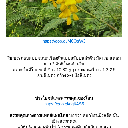
https://goo.gl/M0QsW3
บ
ประกอบแบบขนนกเรียงตัวแบบสลับบนลำต้น มีหนามแหลม
าว 2 อันที่โคนก้านใบ
ต่ละใบมีใบย่อยสีเขียว 10-30 คู่ รูปร่างกลมรียาว 1.2-2.5
เซนติเมตร กว้าง 2-4 มิลลิเมตร
ประโยชน์และสรรพคุณของโสน
https://goo.gl/ag6AS5
สรรพคุณทางการแพทย์แผนไท
บอกว่า ดอกโสนมีรสจืด มัน
เย็น สรรพคุณ
ก้พิษร้อน ถอนพิษไข้ (สรรพคุณเดียวกันกับดอกแค)