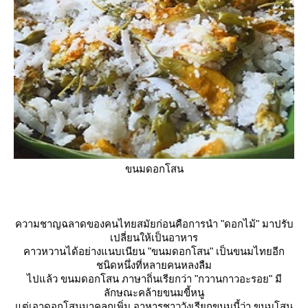
ขนมดอกโสน
ความชาญฉลาดของคนไทยสมัยก่อนคือการนำ "ดอกไม้" มาปรับ
เปลี่ยนให้เป็นอาหาร
คาวหวานได้อย่างแนบเนียน "ขนมดอกโสน" เป็นขนมไทยอีก
ชนิดหนึ่งที่หลายคนหลงลืม
ไปแล้ว ขนมดอกโสน ภาษาถิ่นเรียกว่า "กวานกาวอะรอย" มี
ลักษณะคล้ายขนมขี้หนู
ต่เอาดอกโสนมาคลุกเพิ่ม อาหารชาววังเรียกขนมนี้ว่า ขนมโสน