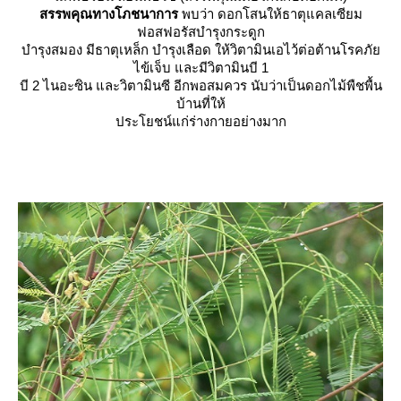
สรรพคุณทางโภชนาการ
พบว่า ดอกโสนให้ธาตุแคลเซียม
ฟอสฟอรัสบำรุงกระดูก
บำรุงสมอง มีธาตุเหล็ก บำรุงเลือด ให้วิตามินเอไว้ต่อต้านโรคภั
ไข้เจ็บ และมีวิตามินบี 1
บี 2 ไนอะซิน และวิตามินซี อีกพอสมควร นับว่าเป็นดอกไม้พืชพื้น
บ้านที่ให้
ประโยชน์แก่ร่างกายอย่างมาก