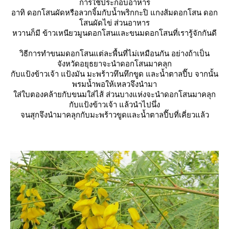
การใช้ประกอบอาหาร
อาทิ ดอกโสนผัดหรือลวกจิ้มกับน้ำพริกกะปิ แกงส้มดอกโสน ดอก
สนผัดไข่ ส่วนอาหาร
หวานก็มี ข้าวเหนียวมูนดอกโสนและขนมดอกโสนที่เรารู้จักกันดี
วิธีการทำขนมดอกโสนแต่ละพื้นที่ไม่เหมือนกัน อย่างถ้าเป็น
จังหวัดอยุธยาจะนำดอกโสนมาคลุก
กับแป้งข้าวเจ้า แป้งมัน มะพร้าวทึนทึกขูด และน้ำตาลปี๊บ จากนั้น
พรมน้ำพอให้เหลวจึงนำมา
ส่ใบตองคล้ายกับขนมใส่ไส้ ส่วนบางแห่งจะนำดอกโสนมาคลุก
กับแป้งข้าวเจ้า แล้วนำไปนึ่ง
จนสุกจึงนำมาคลุกกับมะพร้าวขูดและน้ำตาลปี๊บที่เคี่ยวแล้ว