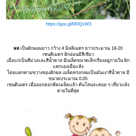
https://goo.gl/M0QsW3
ผล
เป็นฝักผอมยาว กว้าง 4 มิลลิเมตร ยาวประมาณ 18-20
เซนติเมตร ฝักอ่อนมีสีเขียว
เมื่อแก่เป็นสีม่วงและสีน้ำตาล มีเมล็ดขนาดเล็กเรียงอยู่ภายใน ฝัก
ตกเองเมื่อแห้ง
ดยแตกตามขวางของฝักผล เมล็ดทรงกลมเป็นมันเงาสีน้ำตาล มี
ขนาดประมาณ 0.05
เซนติเมตร เมื่อออกดอกติดเมล็ดแล้ว ต้นโสนจะค่อย ๆ เหี่ยวแห้ง
ตายในที่สุด