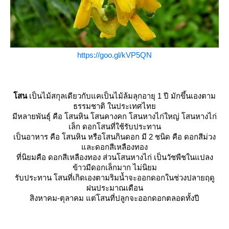
https://goo.gl/kVP5QN
สน
เป็นไม้สกุลเดียวกับแคเป็นไม้ล้มลุกอายุ 1 ปี มักขึ้นเองตาม
ธรรมชาติ ในประเทศไท
มีหลายพันธุ์ คือ โสนหิน โสนคางคก โสนหางไก่ใหญ่ โสนหางไก่
เล็ก ดอกโสนที่ใช้รับประทาน
เป็นอาหาร คือ โสนหิน หรือโสนกินดอก มี 2 ชนิด คือ ดอกสีม่วง
ละดอกสีเหลืองทอง
ที่นิยมคือ ดอกสีเหลืองทอง ส่วนโสนหางไก่ เป็นวัชพืชในแปลง
ข้าวมีดอกเล็กมาก ไม่นิยม
รับประทาน โสนที่เกิดเองตามริมน้ำจะออกดอกในช่วงปลายฤดู
ฝนประมาณเดือน
สิงหาคม-ตุลาคม แต่โสนที่ปลูกจะออกดอกตลอดทั้งปี