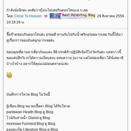
กำลังนั่งนึกค่ะ สงสัยว่าบุ๊งจะไม่เคยกินดอกโสนแน่ ๆ เล
ดย:
Close To Heaven
29 สิงหาคม 2559
10:18:18 น.
จี๊ดจ๊าดชอบกินดอกโสนค่ะ อร่อยดี ทานกับไข่กับน้ำพริกอร่อยมากเลย วันนี้ได้มา
ดูเรื่องราวของมันสนุกมากเลยค่ะ
ขอบคุณที่ตามมาเที่ยวกันนะคะ อิอิ ปรกติถ้าปฏิบัติเข้มก็ไปวัดกันค่ะ แต่คราวนี้
ขอแค่ปลีกวิเวกได้ความเงียบสงบ หลบความวุ่นวาย แต่ไม่ท่องเที่ยว ได้นั่งสมาธิ
บ้างไรบ้าง อยากให้คุณแม่ผ่อนคลายน่ะค่ะ
บันทึกการโหวต Blog ในวันนี้
ผู้เขียน Blog หมวดเนื้อหา Blog ได้รับโหวต
pantawan Health Blog ดู Blog
ไวน์กับสายน้ำ Diarist ดู Blog
moresaw Funniest Blog ดู Blog
ดอยสะเก็ด Literature Blog ดู Blog