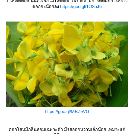
ก็ให้เด็ดดอกนั้นทิ้งเพื่อไม่ให้ติดฝัก เพราะถ้ามีการติดฝักการสร้าง
ดอกจะน้อยลง
https://goo.gl/1O8uJ6
https://goo.gl/MBZeVG
ดอกโสนมีกลิ่นหอมเฉพาะตัว มีรสออกหวานเล็กน้อย เหมาะแก่