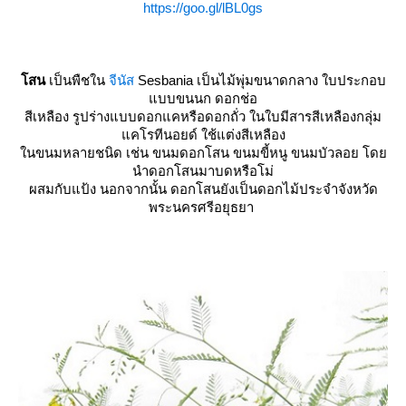
https://goo.gl/lBL0gs
สน
เป็นพืชใน
จีนัส
Sesbania เป็นไม้พุ่มขนาดกลาง ใบประกอบ
บบขนนก ดอกช่อ
สีเหลือง รูปร่างแบบดอกแคหรือดอกถั่ว ในใบมีสารสีเหลืองกลุ่ม
คโรทีนอยด์ ใช้แต่งสีเหลือง
นขนมหลายชนิด เช่น ขนมดอกโสน ขนมขี้หนู ขนมบัวลอย โด
นำดอกโสนมาบดหรือโม่
ผสมกับแป้ง นอกจากนั้น ดอกโสนยังเป็นดอกไม้ประจำจังหวัด
พระนครศรีอยุธยา