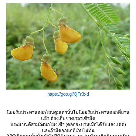
https://goo.gl/QFr3xd
นิยมรับประทานดอกโสนตูมเท่านั้นไม่นิยมรับประทานดอกที่บาน
ล้ว ต้องเก็บช่วงเวลาเช้ามืด
ประมาณตีสามถึงหกโมงเช้า (ดอกจะบานเมื่อได้รับแสงแดด)
ละถ้ามีดอกแก่ที่เก็บไม่ทัน