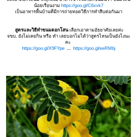
น้อยเรือนงาม
https://goo.gl/C6xvk7
เป็นอาหารพื้นบ้านที่มีการถ่ายทอดวิธีการทำสืบต่อกันมา
สูตรและวิธีทำขนมดอกโสน
เลือกเอาตามอัธยาศัยเลยค่ะ
จขบ. ยังไม่เคยกิน หรือ ทำ เลยบอกไม่ได้ว่าสูตรไหนเป็นยังไงนะ
คะ
https://goo.gl/X9FYpe
...
https://goo.gl/eeRMbj