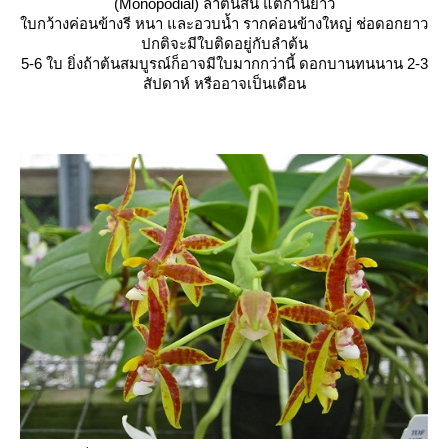
(Monopodial) ลำต้นสั้น แต่ก้านยาว
บกว้างค่อนข้างรี หนา และอวบน้ำ รากค่อนข้างใหญ่ ช่อดอกยาว
ปกติจะมีใบติดอยู่กับลำต้น
5-6 ใบ ยิ่งถ้าต้นสมบูรณ์ก็อาจมีใบมากกว่านี้ ดอกบานทนนาน 2-3
สัปดาห์ หรืออาจเป็นเดือน