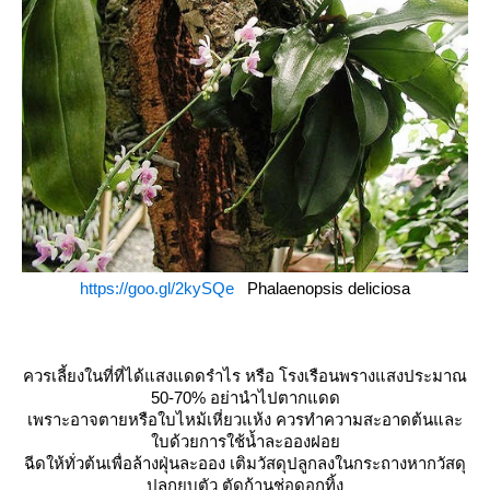
https://goo.gl/2kySQe
Phalaenopsis deliciosa
ควรเลี้ยงในที่ที่ได้แสงแดดรำไร หรือ โรงเรือนพรางแสงประมาณ
50-70% อย่านำไปตากแดด
เพราะอาจตายหรือใบไหม้เหี่ยวแห้ง ควรทำความสะอาดต้นและ
บด้วยการใช้น้ำละอองฝอ
ฉีดให้ทั่วต้นเพื่อล้างฝุ่นละออง เติมวัสดุปลูกลงในกระถางหากวัสดุ
ปลูกยุบตัว ตัดก้านช่อดอกทิ้ง