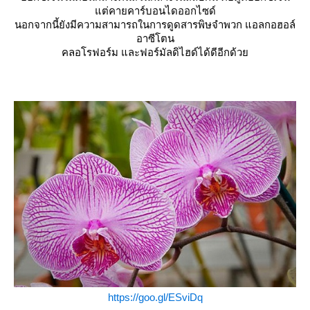
ต่คายคาร์บอนไดออกไซด์
นอกจากนี้ยังมีความสามารถในการดูดสารพิษจำพวก แอลกอฮอล์
อาซีโตน
คลอโรฟอร์ม และฟอร์มัลดิไฮด์ได้ดีอีกด้ว
https://goo.gl/ESviDq