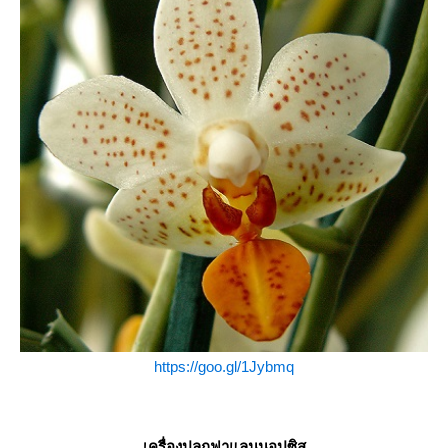
https://goo.gl/1Jybmq
เครื่องปลูกฟาแลนนอปซิส