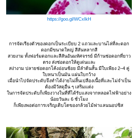
https://goo.gl/WCxIkH
การจัดเรียงตัวของดอกเป็นระเบียบ 2 แถวและบานไล่ที่ละดอก
ดอกมีขนาดใหญ่ สีสันหลากสี
สวยงาม ทั้งฟอร์มดอกและสีสันอันมหัศจรรย์ มีก้านช่อดอกที่ยาว
ตรง ส่งช่อดอกให้ดูเด่นและ
สง่างาม ปลายช่อดอกโค้งอ่อนช้อย มีลำต้นสั้น มีใบเพียง 2–4 คู่
บหนาเป็นมัน แผ่นใบกว้าง
เมื่อนำไปจัดประดับจึงทำได้ง่ายไม่สิ้นเปลืองเนื้อที่และไม่จำเป็น
ต้องมีวัสดุอื่น ๆ เสริมแต่ง
นการจัดประดับก็เพียงวางในที่ที่ได้รับแสงจากหลอดไฟฟ้าอย่าง
น้อยวันละ 6 ชั่วโมง
ก็เพียงพอต่อการเจริญเติบโตของกล้วยไม้ฟาแลนนอปซิส