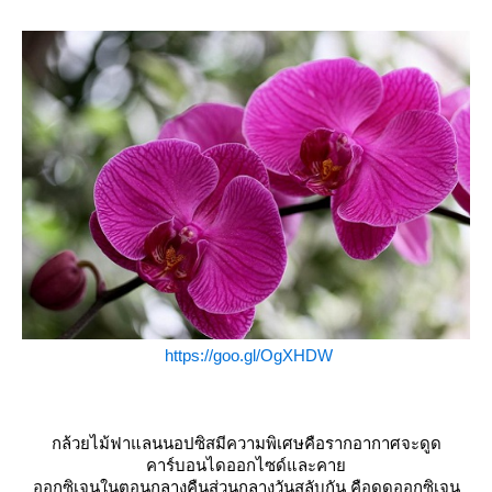
https://goo.gl/OgXHDW
กล้วยไม้ฟาแลนนอปซิสมีความพิเศษคือรากอากาศจะดูด
คาร์บอนไดออกไซด์และคา
ออกซิเจนในตอนกลางคืนส่วนกลางวันสลับกัน คือดูดออกซิเจน