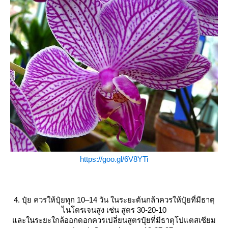
https://goo.gl/6V8YTi
4. ปุ๋ย ควรให้ปุ๋ยทุก 10–14 วัน ในระยะต้นกล้าควรให้ปุ๋ยที่มีธาตุ
ไนโตรเจนสูง เช่น สูตร 30-20-10
ละในระยะใกล้ออกดอกควรเปลี่ยนสูตรปุ๋ยที่มีธาตุโปแตสเซียม