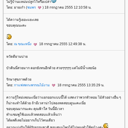
ไม่รู้บ้านแหม่มปลูกไว้หรือเปล่า
ดย: ยายเก๋า (
ชมพร
) 18 กรกฎาคม 2555 12:10:58 น.
ได้ความรู้เยอะแยะเล
ขอบคุณนะคะ
ดย:
ณ ขณะหนึ่ง
18 กรกฎาคม 2555 12:49:38 น.
หวัดดียามบ่า
บัวดินนี่สวยมาก ดอกยังทนอีกด้วย สวยๆๆๆๆๆ แต่ไม่มีน้ำเลยน้อ
รักษาสุขภาพด้ว
ดย:
กาแฟสดกะพรรณไม้งาม
18 กรกฎาคม 2555 13:35:29 น.
ความรู้ใหม่เลยนะเนี่ยว่าแยกออกแบบนี้ได้ แสดงว่าพวกหัวหอม ไม้หัวอย่างอื่น ๆ
ก็น่าจะทำได้ด้วย ถ้ามีเวลาน่าไปลองทดสอบดูนะคะเนี่
ขอบคุณมากนะคะ คุณฟ้าใส วันนี้มีเวลา
ทำแชมพูใช้เองแล้วทดสอบแล้วเห็นว่า
ได้ผลดีเลยไม่อยากเก็บไว้คนเดียว
อยากแบ่งปันให้ผู้รักธรรมชาติ ชอบสมุนไพรได้ไปลองทำใช้ดูบ้างค่ะ