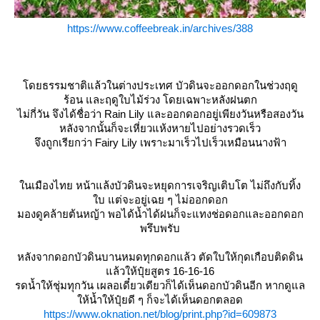
https://www.coffeebreak.in/archives/388
ดยธรรมชาติแล้วในต่างประเทศ บัวดินจะออกดอกในช่วงฤดู
ร้อน และฤดูใบไม้ร่วง โดยเฉพาะหลังฝนตก
ไม่กี่วัน จึงได้ชื่อว่า Rain Lily และออกดอกอยู่เพียงวันหรือสองวัน
หลังจากนั้นก็จะเหี่ยวแห้งหายไปอย่างรวดเร็ว
จึงถูกเรียกว่า Fairy Lily เพราะมาเร็วไปเร็วเหมือนนางฟ้า
นเมืองไทย หน้าแล้งบัวดินจะหยุดการเจริญเติบโต ไม่ถึงกับทิ้ง
บ แต่จะอยู่เฉย ๆ ไม่ออกดอก
มองดูคล้ายต้นหญ้า พอได้น้ำได้ฝนก็จะแทงช่อดอกและออกดอก
พรึบพรับ
หลังจากดอกบัวดินบานหมดทุกดอกแล้ว ตัดใบให้กุดเกือบติดดิน
ล้วให้ปุ๋ยสูตร 16-16-16
รดน้ำให้ชุ่มทุกวัน เผลอเดี๋ยวเดียวก็ได้เห็นดอกบัวดินอีก หากดูแล
ห้น้ำให้ปุ๋ยดี ๆ ก็จะได้เห็นดอกตลอด
https://www.oknation.net/blog/print.php?id=609873