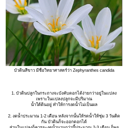
บัวดินสีขาว มีชื่อวิทยาศาสตร์ว่า
Zephyranthes candida
1. บัวดินปลูกในกระถางจะบังคับดอกได้ง่ายกว่าอยู่ในแปลง
เพราะในแปลงปลูกจะมีปริมาณ
น้ำใต้ดินอยู่ ทำให้การงดน้ำไม่เป็นผล
2. งดน้ำประมาณ 1-2 เดือน หลังจากนั้นให้รดน้ำให้ชุ่ม 3 วันติด
กัน บัวดินก็จะออกดอกได้
ส่วนในแปลงก็ควรจะงดน้ำนานกว่านี้ประมาณ 2-3 เดือน ก็พอ