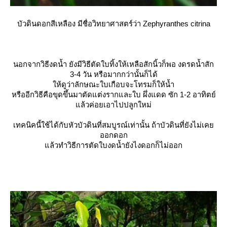
บัวดินดอกสีเหลือง มีชื่อวิทยาศาสตร์ว่า
Zephyranthes citrina
นอกจากวิธีงดน้ำ ยังมีวิธีตัดใบทิ้งให้เหลือสักนิ้วก็พอ งดรดน้ำสัก
3-4 วัน หรือมากกว่านั้นก็ได้
ห้ดูว่าลักษณะใบเกือบจะโทรมก็ให้น้ำ
หรืออีกวิธีคือขุดขึ้นมาตัดแต่งรากและใบ ผึ่งแดด ซัก 1-2 อาทิตย์
ล้วค่อยเอาไปปลูกใหม่
เทคนิคนี้ใช้ได้กับหัวบัวดินที่สมบูรณ์เท่านั้น ถ้าบัวดินที่ยังไม่เค
ออกดอก
ล้วทำวิธีการตัดใบงดน้ำยังไงดอกก็ไม่ออก