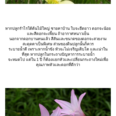
หากปลูกรำไรใต้ต้นไม้ใหญ่ ชายคาบ้าน ใบจะยืดยาว ดอกจะน้อ
ละสีดอกจะเพี้ยน ถ้าอากาศหนาวเย็น
นอกจากดอกบานทนแล้ว สีสันและขนาดของดอกจะสวยงาม
สะดุดตาเป็นพิเศษ ส่วนของดินปลูกนั้นก็ควร
ระบายน้ำดี เพราะหากน้ำขัง หัวจะไม่เจริญเติบโต และเน่าใน
ที่สุด หากปลูกในกระถางปัญหาการระบายน้ำ
จะหมดไป แต่ใน 1 ปี ก็ต้องแยกหัวและเปลี่ยนกระถางใหม่เพื่อ
คุณภาพหัวและดอกที่ดีกว่า