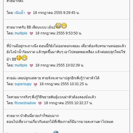
สวยมากค่ะ
ดย:
เนินน้ำ
18 กรกฎาคม 2555 9:29:45 น.
สวยมากครับ อิอิ เลียบแบบ เม้น1
ดย:
multiple
18 กรกฎาคม 2555 9:53:50 น.
ที่บ้านมีอยุ่กระถางนึง ตอนนี้ก้ยังไม่ออกดอกเลยอะ เดี่ยวต้องจับทรมานหน่อยแล้ว
ังไงน้าน้ำร้อนราด แล้วขุดขึ้นมาสับๆ เอาไปทอดพอเหลือง แล้วค่อยปลุกใหม่ใช่
ม้า อิอิ
ดย:
multiple
18 กรกฎาคม 2555 10:02:39 น.
สวยอ่ะ เคยปลูกแต่ตาย สวยจังจะหามาปลูกอีกเพิ่งรู้ว่าผ่าหัวได้
ดย:
supersupy
18 กรกฎาคม 2555 10:31:25 น.
หสวยมากจริงๆ พี่งรู้วิธีขยายพันธุ์แบบผ่าหัวต้องลองมั่งแล้ว
ดย:
Roseshadow
18 กรกฎาคม 2555 10:32:27 น.
สวยมาก บัวดินนี่ยายเก๋าก็ชอบมาก
ตอนไปเที่ยวงานเกี่ยวกับดอกไม้ที่เชียงรายก็มีมากมายละลานตาไปหมด