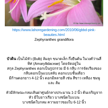
https://www.lahoregardening.com/2010/06/gbbd-pink-
beauties.html
Zephyranthes grandiflora
บัวดิน
เป็นไม้หัว (Bulb) ล้มลุก ขนาดเล็ก กึ่งยืนต้น ในวงศ์ว่านสี่
ทิศ (Amaryllidaceae) โดยจัดอยู่ใน
สกุล Zephyranthes ดอกเป็นรูปกรวย มี 6 กลีบ การจัดเรียงของ
กลีบดอกเป็นแบบสลับ ดอกแบบชั้นเดียว
มีก้านดอกยาว 4-12 นิ้ว ดอกมีหลายสี เช่น สีขาว เหลือง ชมพู
ละ ส้ม
หัวมีลักษณะกลมเส้นผ่าศูนย์กลางประมาณ 1-2 นิ้ว ต้นเจริญจาก
หัว มีใบยาวเรียว บางชนิดใบแบน
บางชนิดใบกลม ความยาวของใบ 6-12 นิ้ว