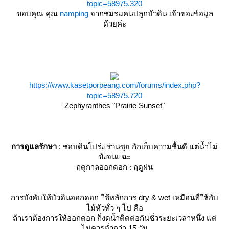
topic=58975.320
ขอบคุณ คุณ
namping
จากชมรมคนปลูกบัวดิน เจ้าของข้อมูล
ด้วยค่ะ
https://www.kasetporpeang.com/forums/index.php?
topic=58975.720
Zephyranthes "Prairie Sunset"
การดูแลรักษา
: ชอบดินโปร่ง ร่วนซุย กักเก็บความชื้นดี แต่น้ำไม่
ขังจนแฉะ
ฤดูกาลออกดอก : ฤดูฝน
การบังคับให้บัวดินออกดอก ใช้หลักการ dry & wet เหมือนที่ใช้กับ
ไม้หัวทั่ว ๆ ไป คือ
ถ้าเราต้องการให้ออกดอก ก็งดน้ำติดต่อกันชั่วระยะเวลาหนึ่ง แต่
ไม่ควรต่ำกว่า 15 วัน