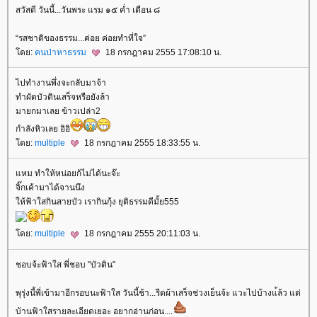
สวัสดี วันนี้...วันพระ แรม ๑๕ ค่ำ เดือน ๘
“รสชาติของธรรม...ค่อย ค่อยทำที่ใจ”
ดย:
คนป่าหาธรรม
18 กรกฎาคม 2555 17:08:10 น.
ไปทำงานพึ่งจะกลับมาจ้า
ทำผัดบัวดินเสร็จหรือยังล้า
มายกมาเลย ข้าวเปล่า2
กำลังหิวเลย อิอิ
ดย:
multiple
18 กรกฎาคม 2555 18:33:55 น.
หม ทำให้หน่อยก้ไม่ได้นะจ๊ะ
จิ๊กเค้ามาได้จานนึง
ห้ฟ้าใสกินสายบัว เรากินกุ้ง ยุติธรรมดีมั้ย555
ดย:
multiple
18 กรกฎาคม 2555 20:11:03 น.
ชอบจ้ะฟ้าใส พี่ชอบ "บัวดิน"
พุรุ่งนี้พี่เข้ามาอีกรอบนะฟ้าใส วันนี้ช้า...รีดผ้าเสร็จช่วงเย็นจ้ะ แวะไปบ้างแ้ล้ว แต่
บ้านฟ้าใสรายละเอียดเยอะ อยากอ่านก่อน....