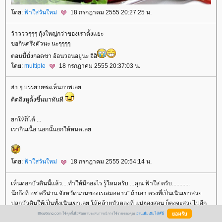
ดย:
ฟ้าใสวันใหม่
18 กรกฎาคม 2555 20:27:25 น.
ว้าวววๆๆๆ กุ้งใหญ่กว่าของเราตั้งแยะ
ขอกินครึ่งตัวนะ นะๆๆๆๆ
ตอนนี้นั่งกอดขา อ้อนวอนอยู่นะ อิอิ
ดย:
multiple
18 กรกฎาคม 2555 20:37:03 น.
ฮ่า ๆ บรรยายซะเห็นภาพเล
คิดถึงหูตั้งขึ้นมาทันที
กให้ก็ได้ ...
เรากินเนื้อ นอกนั้นยกให้หมดเล
ดย:
ฟ้าใสวันใหม่
18 กรกฎาคม 2555 20:54:14 น.
เห็นดอกบัวดินนี้แล้ว....ทำให้นึกอะไร รู้ใหมครับ ...คุณ ฟ้าใส ครับ............
นึกถึงที่ อช.ศรีน่าน จังหวัดน่านของเรเสมอดาว" ถ้าเอา ตรงที่เป็นเนินเขาสว
ปลูกบัวดินให้เป็นทั้งเนินเขาเลย ให้คล้ายบัวตองที่ แม่ฮ่องสอน ก็คงจะสวยไปอีก
บบเลยนะครับ เพราะเขาคงจะชอบเพราะอากาศหนาวตลอดปี ฝนตกแต่น้ำไม่
BlogGang.com ใช้คุกกี้เพื่อพัฒนาประสบการณ์การใช้งานของคุณ
อ่านเพิ่มเติมได้ที่นี่