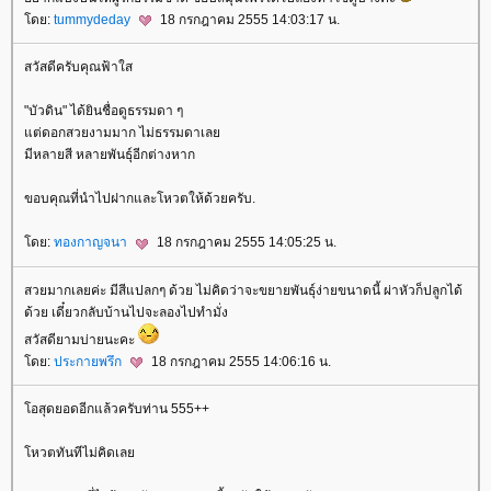
ดย:
tummydeday
18 กรกฎาคม 2555 14:03:17 น.
สวัสดีครับคุณฟ้าใส
"บัวดิน" ได้ยินชื่อดูธรรมดา ๆ
ต่ดอกสวยงามมาก ไม่ธรรมดาเล
มีหลายสี หลายพันธุ์อีกต่างหาก
ขอบคุณที่นำไปฝากและโหวตให้ด้วยครับ.
ดย:
ทองกาญจนา
18 กรกฎาคม 2555 14:05:25 น.
สวยมากเลยค่ะ มีสีแปลกๆ ด้วย ไม่คิดว่าจะขยายพันธุ์ง่ายขนาดนี้ ผ่าหัวก็ปลูกได้
ด้วย เดี๋ยวกลับบ้านไปจะลองไปทำมั่ง
สวัสดียามบ่ายนะคะ
ดย:
ประกายพรึก
18 กรกฎาคม 2555 14:06:16 น.
อสุดยอดอีกแล้วครับท่าน 555++
หวตทันทีไม่คิดเล