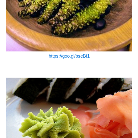
https://goo.gl/bseBf1