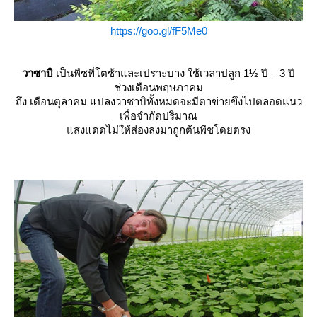
https://goo.gl/fF5Me0
วาซาบิ
เป็นพืชที่โตช้าและเปราะบาง ใช้เวลาปลูก 1½ ปี – 3 ปี
ช่วงเดือนพฤษภาคม
ถึง เดือนตุลาคม แปลงวาซาบิทั้งหมดจะมีตาข่ายขึงไปตลอดแนว
เพื่อจำกัดปริมาณ
สงแดดไม่ให้ส่องลงมาถูกต้นพืชโดยตรง