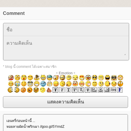
Comment
* blog นี้ comment ได้เฉพาะสมาชิก
+
Emotion
+
เอนทรี่ก่อนหน้านี้ ...
หอยลายผัดน้ำพริกเผา //goo.gl/5YrndZ