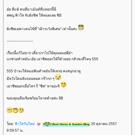
อ๋อ ที่แท้ คนที่มาเม้นท์ที่บลอกนี้นี่
สพญ.ฟ้าใส จับฝังชิพ ให้หมดเลย ชิมิ
ฝังชิพเฉพาะคนไข้ที่ "เฝ้าระวังพิเศษ" เท่านั้นค่ะ
----------------------
เรื่องนี้แก้ไม่ยาก เดี๋ยวเราไปให้คุณหมอพี่อ๋า
กช่วยทำหมัน เย้ย เอาชิพออกให้ก็ด้ายยย กลัวซะที่ไหน 555
555 ป๋าจะให้หมอฟันทำหมันให้เหรอ คงสนุกน่าดู
มีหวังโดนจับถอนหมด กร๊ากก ๆ
เอาชิพออกเมื่อไหร่ ก็ "ชิพ" หายอะจิ
ขอบคุณมือเจิมพร้อมโหวตด้วยค่ะ อิอิ
ดย:
ฟ้าใสวันใหม่
20 ตุลาคม 2557
9:59:57 น.