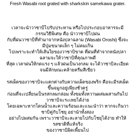
Fresh Wasabi root grated with sharkskin samekawa grater.
เวลาจะนำวาซาบิไปรับประทาน หรือไปประกอบอาหารจะมี
กรรมวิธีพิเศษ คือ นำวาซาบิไปฝน
กับที่ฝนวาซาบิที่ทำมาจากหนังปลาฉลาม (Wasabi Oroshi) ซึ่งจะ
มีปุ่มขนาดเล็ก ๆ ไม่คมเกิน
ไปเพราะจะทำให้เส้นใยของวาซาบิขาด ที่ฝนที่ทำจากหนังปลา
ฉลามจะให้วาซาบิที่คุณภาพดี
ที่สุด เวลาฝนให้กดแรง ๆ แล้วฝนเป็นวงกลม จะได้วาซาบิละเอียด
จนมีลักษณะคล้ายครีมสีเขียว
รสเผ็ดของวาซาบิจะแตกต่างกับความเผ็ดของพริก คือจะมีรสเผ็ด
ขึ้นจมูกอยู่เพียงชั่วครู่
ก่อนที่จะเปลี่ยนเป็นรสกลมกล่อม ทั้งขมทั้งหวานผสมผสานกันไป
วาซาบิจะระเหยได้ง่า
ดยเฉพาะหากโดนน้ำและความร้อนและแนะนำว่า หากจะกินวา
ซาบิคู่กับโชยุ อย่านำทั้งสอง
อย่างไปผสมกัน เพราะวาซาบิจะละลายไปกับโชยุได้ง่าย ทำให้
รสชาติที่แท้จริง
ของวาซาบิผิดเพี้ยนไป