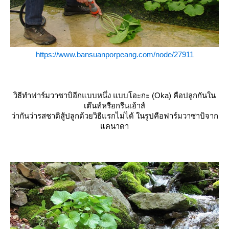
https://www.bansuanporpeang.com/node/27911
วิธีทำฟาร์มวาซาบิอีกแบบหนึ่ง แบบโอะกะ (Oka) คือปลูกกันใน
เต๊นท์หรือกรีนเฮ้าส์
ว่ากันว่ารสชาติสู้ปลูกด้วยวิธีแรกไม่ได้ ในรูปคือฟาร์มวาซาบิจาก
คนาดา