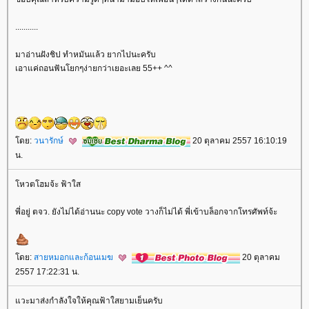
...........
มาอ่านฝังชิป ทำหมันแล้ว ยากไปนะครับ
เอาแค่ถอนฟันโยกๆง่ายกว่าเยอะเลย 55++ ^^
ดย:
วนารักษ์
20 ตุลาคม 2557 16:10:19
น.
หวตโฮมจ้ะ ฟ้าใส
พี่อยู่ ตจว. ยังไม่ได้อ่านนะ copy vote วางก็ไม่ได้ พี่เข้าบล็อกจากโทรศัพท์จ้ะ
ดย:
สายหมอกและก้อนเมฆ
20 ตุลาคม
2557 17:22:31 น.
วะมาส่งกำลังใจให้คุณฟ้าใสยามเย็นครับ