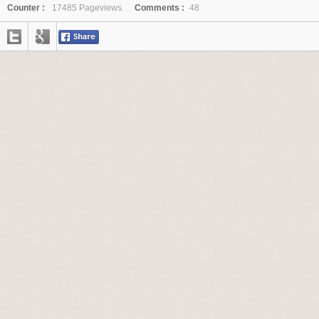
Counter :
17485 Pageviews.
Comments :
48