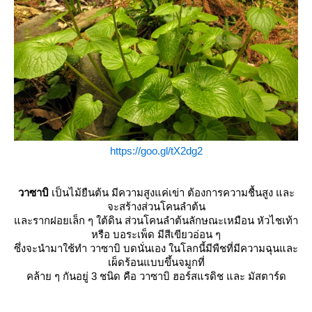
https://goo.gl/tX2dg2
วาซาบิ
เป็นไม้ยืนต้น มีความสูงแค่เข่า ต้องการความชื้นสูง และ
จะสร้างส่วนโคนลำต้น
ละรากฝอยเล็ก ๆ ใต้ดิน ส่วนโคนลำต้นลักษณะเหมือน หัวไชเท้า
หรือ บอระเพ็ด มีสีเขียวอ่อน ๆ
ซึ่งจะนำมาใช้ทำ วาซาบิ บดนั่นเอง ในโลกนี้มีพืชที่มีความฉุนและ
เผ็ดร้อนแบบขึ้นจมูกที่
คล้าย ๆ กันอยู่ 3 ชนิด คือ วาซาบิ ฮอร์สแรดิช และ มัสตาร์ด