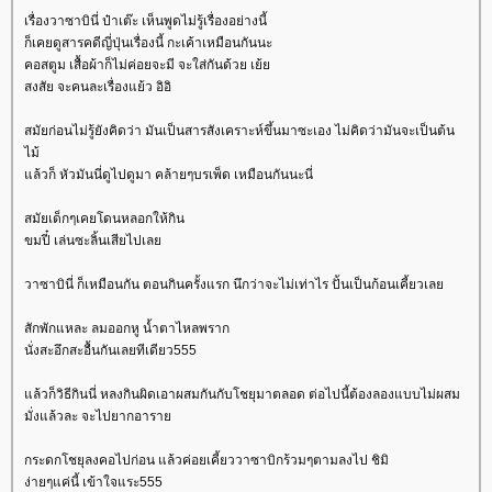
เรื่องวาซาบินี่ ป๋าเต๊ะ เห็นพูดไม่รู้เรื่องอย่างนี้
ก็เคยดูสารคดีญี่ปุ่นเรื่องนี้ กะเค้าเหมือนกันนะ
คอสตูม เสื้อผ้าก็ไม่ค่อยจะมี จะใส่กันด้วย เย้
สงสัย จะคนละเรื่องแย้ว อิอิ
สมัยก่อนไม่รู้ยังคิดว่า มันเป็นสารสังเคราะห์ขึ้นมาซะเอง ไม่คิดว่ามันจะเป็นต้น
ไม้
ล้วก็ หัวมันนี่ดูไปดูมา คล้ายๆบรเพ็ด เหมือนกันนะนี่
สมัยเด็กๆเคยโดนหลอกให้กิน
ขมปี๋ เล่นซะลิ้นเสียไปเล
วาซาบินี่ ก็เหมือนกัน ตอนกินครั้งแรก นึกว่าจะไม่เท่าไร ปั้นเป็นก้อนเคี้ยวเล
สักพักแหละ ลมออกหู น้ำตาไหลพราก
นั่งสะอึกสะอื้นกันเลยทีเดียว555
ล้วก็วิธีกินนี่ หลงกินผิดเอาผสมกันกับโชยุมาตลอด ต่อไปนี้ต้องลองแบบไม่ผสม
มั่งแล้วละ จะไปยากอารา
กระดกโชยุลงคอไปก่อน แล้วค่อยเคี้ยววาซาบิกร้วมๆตามลงไป ชิมิ
ง่ายๆแค่นี้ เข้าใจแระ555