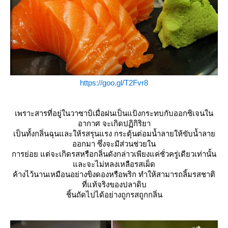
https://goo.gl/T2Fvr8
เพราะสารที่อยู่ในวาซาบิเมื่อฝนเป็นแป้งกระทบกับออกซิเจนใน
อากาศ จะเกิดปฏิกิริยา
เป็นทั้งกลิ่นฉุนและให้รสรุนแรง กระตุ้นต่อมน้ำลายให้ขับน้ำลา
ออกมา ซึ่งจะมีส่วนช่วยใน
การย่อย แต่จะเกิดรสหรือกลิ่นดังกล่าวเพียงแค่ชั่วครู่เดียวเท่านั้น
ละจะไม่หลงเหลือรสเผ็ด
ค้างไว้นานเหมือนอย่างขิงดองหรือพริก ทำให้สามารถลิ้มรสชาติ
ที่แท้จริงของปลาดิบ
ชิ้นถัดไปได้อย่างถูกรสถูกกลิ่น