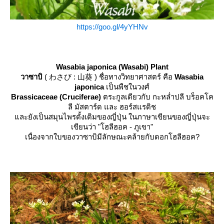
https://goo.gl/4yYHNv
Wasabia japonica (Wasabi) Plant
วาซาบิ
( わさび : 山葵 ) ชื่อทางวิทยาศาสตร์ คือ
Wasabia
japonica
เป็นพืชในวงศ์
Brassicaceae (Cruciferae)
ตระกูลเดียวกับ กะหล่ำปลี บร็อคโค
ลี มัสตาร์ด และ ฮอร์สแรดิช
ละยังเป็นสมุนไพรดั้งเดิมของญี่ปุ่น ในภาษาเขียนของญี่ปุ่นจะ
เขียนว่า "โฮลีฮอค - ภูเขา"
เนื่องจากใบของวาซาบิมีลักษณะคล้ายกับดอกโฮลีฮอค?