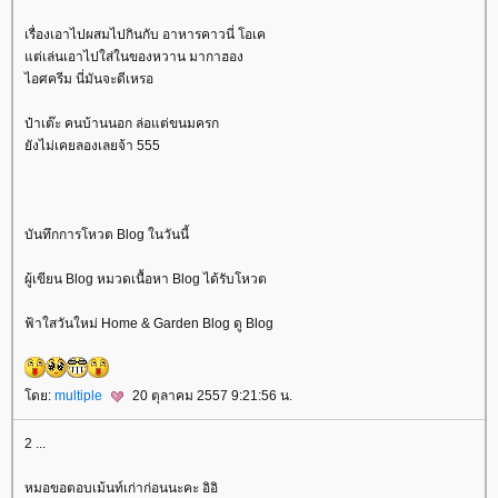
เรื่องเอาไปผสมไปกินกับ อาหารคาวนี่ โอเค
ต่เล่นเอาไปใส่ในของหวาน มากาฮอง
ไอศครีม นี่มันจะดีเหรอ
ป๋าเต๊ะ คนบ้านนอก ล่อแต่ขนมครก
ังไม่เคยลองเลยจ้า 555
บันทึกการโหวต Blog ในวันนี้
ผู้เขียน Blog หมวดเนื้อหา Blog ได้รับโหวต
ฟ้าใสวันใหม่ Home & Garden Blog ดู Blog
ดย:
multiple
20 ตุลาคม 2557 9:21:56 น.
2 ...
หมอขอตอบเม้นท์เก่าก่อนนะคะ อิอิ