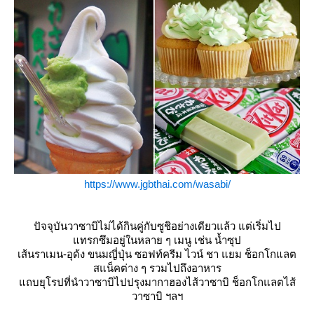
https://www.jgbthai.com/wasabi/
ปัจจุบันวาซาบิไม่ได้กินคู่กับซูชิอย่างเดียวแล้ว แต่เริ่มไป
ทรกซึมอยู่ในหลาย ๆ เมนู เช่น น้ำซุป
เส้นราเมน-อุด้ง ขนมญี่ปุ่น ซอฟท์ครีม ไวน์ ชา แยม ช็อกโกแลต
สแน็คต่าง ๆ รวมไปถึงอาหาร
ถบยุโรปที่นำวาซาบิไปปรุงมากาฮองไส้วาซาบิ ช็อกโกแลตไส้
วาซาบิ ฯลฯ