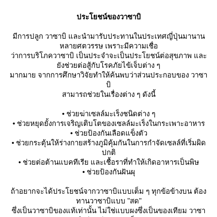
ประโยชน์ของวาซาบิ
มีการปลูก วาซาบิ และนำมารับประทานในประเทศญี่ปุ่นมานาน
หลายศตวรรษ เพราะมีความเชื่อ
ว่าการบริโภควาซาบิ เป็นประจำจะเป็นประโยชน์ต่อสุขภาพ และ
ังช่วยต่อสู้กับโรคภัยไข้เจ็บต่าง ๆ
มากมาย จากการศึกษาวิจัยทำให้ค้นพบว่าส่วนประกอบของ วาซา
บิ
สามารถช่วยในเรื่องต่าง ๆ ดังนี้
• ช่วยฆ่าเซลล์มะเร็งชนิดต่าง ๆ
• ช่วยหยุดยั้งการเจริญเติบโตของเซลล์มะเร็งในกระเพาะอาหาร
• ช่วยป้องกันเลือดแข็งตัว
• ช่วยกระตุ้นให้ร่างกายสร้างภูมิคุ้มกันในการกำจัดเซลล์ที่เริ่มผิด
ปกติ
• ช่วยต่อต้านแบคทีเรีย และเชื้อราที่ทำให้เกิดอาหารเป็นพิษ
• ช่วยป้องกันฝันผุ
ถ้าอยากจะได้ประโยชน์จากวาซาบิแบบเต็ม ๆ ทุกข้อข้างบน ต้อง
ทานวาซาบิแบบ "สด"
ซึ่งเป็นวาซาบิของแท้เท่านั้น ไม่ใช่แบบผงซึ่งเป็นของเทียม วาซา