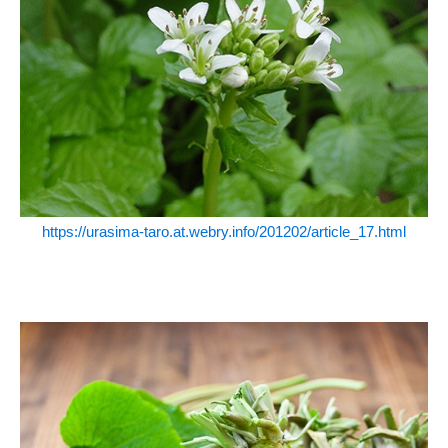
https://urasima-taro.at.webry.info/201202/article_17.html