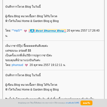
บันทึกการโหวต Blog ในวันนี้
ผู้เขียน Blog หมวดเนื้อหา Blog ได้รับโหวต
ฟ้าใสวันใหม่ Home & Garden Blog ดู Blog
ดย:
**mp5**
20 ตุลาคม 2557 17:26:40
น.
เห็นวาซาบิปุ๊ป จี๊ดดดดดทันทีเลยค่ะ
ต่ชอบนะ อร่อยดี อิอิ
เป็นครั้งแรกที่เห็นวิธีการปลูกวาซาบิค่ะ
ขอบคุณที่นำมาแบ่งปันกันค่ะ
ดย:
phunsud
20 ตุลาคม 2557 19:12:11 น.
บันทึกการโหวต Blog ในวันนี้
ผู้เขียน Blog หมวดเนื้อหา Blog ได้รับโหวต
ฟ้าใสวันใหม่ Home & Garden Blog ดู Blog
กินน้ำจ้มใส่วาซาบิมาหลายปีแล้ว เพิ่งรู้เดี๋ยวนี้เองว่าหน้าตาของต้นมันเป็น
BlogGang.com ใช้คุกกี้เพื่อพัฒนาประสบการณ์การใช้งานของคุณ
อ่านเพิ่มเติมได้ที่นี่
อย่างไร อร่อยดีเนอะ