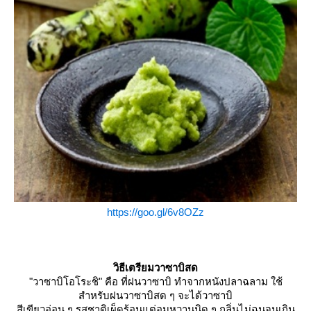
https://goo.gl/6v8OZz
วิธีเตรียมวาซาบิสด
"วาซาบิโอโระชิ" คือ ที่ฝนวาซาบิ ทำจากหนังปลาฉลาม ใช้
สำหรับฝนวาซาบิสด ๆ จะได้วาซาบิ
สีเขียวอ่อน ๆ รสชาติเผ็ดร้อนแต่อมหวานนิด ๆ กลิ่นไม่ฉุนจนเกิน