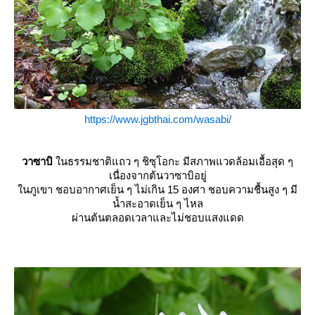
https://www.jgbthai.com/wasabi/
วาซาบิ
นธรรมชาติแถว ๆ ชิซุโอกะ มีสภาพแวดล้อมเอื้อสุด ๆ
เนื่องจากต้นวาซาบิอยู่
นภูเขา ชอบอากาศเย็น ๆ ไม่เกิน 15 องศา ชอบความชื้นสูง ๆ มี
น้ำสะอาดเย็น ๆ ไหล
ผ่านต้นตลอดเวลาและไม่ชอบแสงแดด