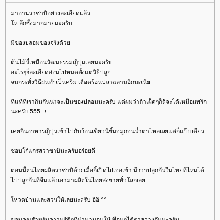
มาอ่านวาซาบิอย่างละเอียดแล้ว
ห ลึกซึ้งมากมายนะครับ
มีของปลอมของจริงด้ว
ต้นไม้นี่เหมือนวัฒนธรรมญี่ปุ่นเลยนะครับ
อะไรๆก็ละเอียดอ่อนไปหมดตั้งแต่วิธีปลูก
จนกระทั่งวิธีฝนทำเป็นครีม เดือดร้อนปลาฉลามอีกนะเนี่
ที่แท้ที่เรากินกันน่าจะเป็นของปลอมนะครับ แต่ผมว่าถ้าเผ็ดๆก็ดีจะได้เหมือนพริก
นะครับ 555++
เคยกินอาหารญี่ปุ่นเข้าไปกับก้อนเขียวนี่ขึ้นจมูกจนน้ำตาไหลเลยแต่ก็แป๊บเดียว
ชอบโก๋แก่รสวาซาบินะครับอร่อยดี
ตอนนี้คนไทยผลิตวาซาบิด้วยเมื่อกี้เปิดไปเจอเข้า นึกว่าปลูกกันในไทยที่ไหนได้
ไปปลูกกันที่จีนแล้วเอามาผลิตในไทยส่งขายทั่วโลกเล
หวตบ้านและสวนให้เลยนะครับ อิอิ ^^
ขอบคุณสำหรับความรู้ดีๆที่นำมามอบให้เพื่อนๆได้ตาสว่างกันนะครับ