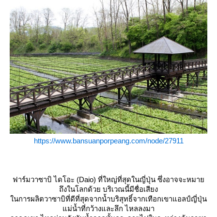
https://www.bansuanporpeang.com/node/27911
ฟาร์มวาซาบิ ไดโอะ (Daio) ที่ใหญ่ที่สุดในญี่ปุ่น ซึ่งอาจจะหมา
ถึงในโลกด้วย บริเวณนี้มีชื่อเสียง
นการผลิตวาซาบิที่ดีที่สุดจากน้ำบริสุทธิ์จากเทือกเขาแอลป์ญี่ปุ่น
ม่น้ำที่กว้างและลึก ไหลลงมา