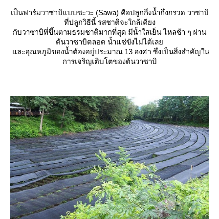
เป็นฟาร์มวาซาบิแบบซะวะ (Sawa) คือปลูกกึ่งน้ำกึ่งกรวด วาซาบิ
ที่ปลูกวิธีนี้ รสชาติจะใกล้เคียง
กับวาซาบิที่ขึ้นตามธรมชาติมากที่สุด มีน้ำใสเย็น ไหลช้า ๆ ผ่าน
ต้นวาซาบิตลอด น้ำแช่ขังไม่ได้เล
ละอุณหภูมิของน้ำต้องอยู่ประมาณ 13 องศา ซึ่งเป็นสิ่งสำคัญใน
การเจริญเติบโตของต้นวาซาบิ