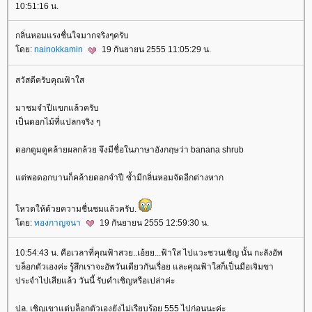
10:51:16 น.
กลิ่นหอมแรงชื่นใจมากจริงๆครับ
ดย:
nainokkamin
19 กันยายน 2555 11:05:29 น.
สวัสดีครับคุณฟ้าใส
มาชมจำปีแขกแล้วครับ
เป็นดอกไม้ที่แปลกจริง ๆ
ดอกตูมดูคล้ายผลกล้วย จึงมีชื่อในภาษาอังกฤษว่า banana shrub
ต่พอดอกบานก็คล้ายดอกจำปี ซ้ำมีกลิ่นหอมจัดอีกต่างหาก
หวตให้ด้วยความชื่นชมแล้วครับ.
ดย:
ทองกาญจนา
19 กันยายน 2555 12:59:30 น.
10:54:43 น. คือเวลาที่คุณฟ้าสวย..เอ้ยย...ฟ้าใส ไปแวะชวนเชิญ นั้น กะลังอัพ
บล็อกตัวเองค่ะ รู้สึกเราจะอัพวันเดียวกันเรื่อย และคุณฟ้าใสก็เป็นมือเจิมขา
ประจำไปเสียแล้ว วันนี้ รับคำเชิญหรือเปล่าค่ะ
ปล. เชิญเขาแต่บล็อกตัวเองยังไม่เรียบร้อย 555 ไปก่อนนะค่ะ