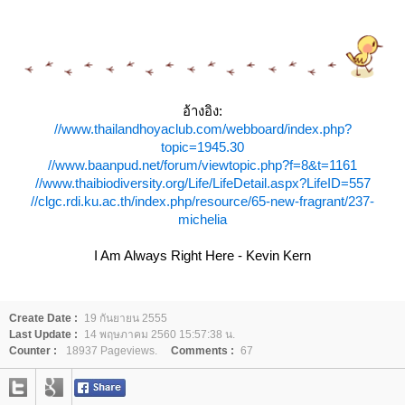
อ้างอิง:
//www.thailandhoyaclub.com/webboard/index.php?
topic=1945.30
//www.baanpud.net/forum/viewtopic.php?f=8&t=1161
//www.thaibiodiversity.org/Life/LifeDetail.aspx?LifeID=557
//clgc.rdi.ku.ac.th/index.php/resource/65-new-fragrant/237-
michelia
I Am Always Right Here - Kevin Kern
Create Date :
19 กันยายน 2555
Last Update :
14 พฤษภาคม 2560 15:57:38 น.
Counter :
18937 Pageviews.
Comments :
67