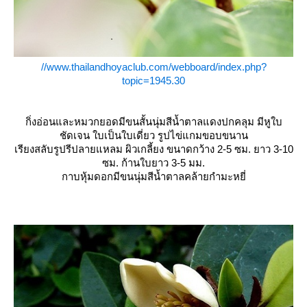
//www.thailandhoyaclub.com/webboard/index.php?
topic=1945.30
กิ่งอ่อนและหมวกยอดมีขนสั้นนุ่มสีน้ำตาลแดงปกคลุม มีหูใบ
ชัดเจน ใบเป็นใบเดี่ยว รูปไข่แกมขอบขนาน
เรียงสลับรูปรีปลายแหลม ผิวเกลี้ยง ขนาดกว้าง 2-5 ซม. ยาว 3-10
ซม. ก้านใบยาว 3-5 มม.
กาบหุ้มดอกมีขนนุ่มสีน้ำตาลคล้ายกำมะหยี่