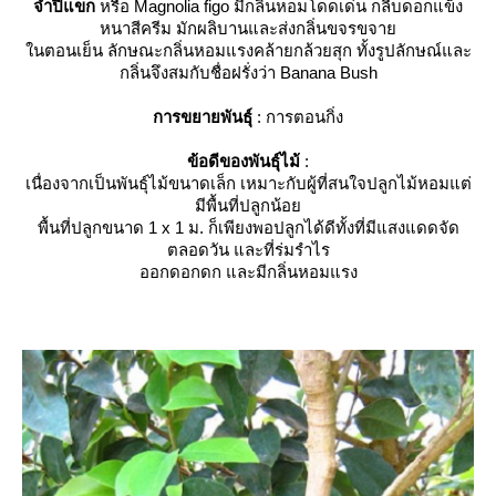
จำปีแขก
หรือ Magnolia figo มีกลิ่นหอมโดดเด่น กลีบดอกแข็ง
หนาสีครีม มักผลิบานและส่งกลิ่นขจรขจา
นตอนเย็น ลักษณะกลิ่นหอมแรงคล้ายกล้วยสุก ทั้งรูปลักษณ์และ
กลิ่นจึงสมกับชื่อฝรั่งว่า Banana Bush
การขยายพันธุ์
: การตอนกิ่ง
ข้อดีของพันธุ์ไม้
:
เนื่องจากเป็นพันธุ์ไม้ขนาดเล็ก เหมาะกับผู้ที่สนใจปลูกไม้หอมแต่
มีพื้นที่ปลูกน้อ
พื้นที่ปลูกขนาด 1 x 1 ม. ก็เพียงพอปลูกได้ดีทั้งที่มีแสงแดดจัด
ตลอดวัน และที่ร่มรำไร
ออกดอกดก และมีกลิ่นหอมแรง