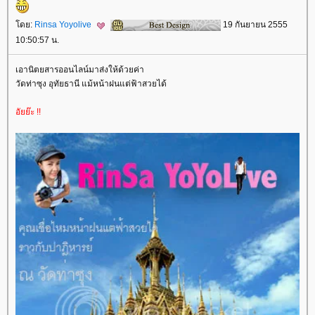
ดย:
Rinsa Yoyolive
19 กันยายน 2555
10:50:57 น.
เอานิตยสารออนไลน์มาส่งให้ด้วยค่า
วัดท่าซุง อุทัยธานี แม้หน้าฝนแต่ฟ้าสวยได้
อัยย๊ะ !!