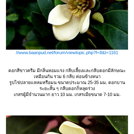
//www.baanpud.net/forum/viewtopic.php?f=8&t=1161
ดอกสีขาวครีม มีกลิ่นหอมแรง กลีบเลี้ยงและกลีบดอกมีลักษณะ
เหมือนกัน รวม 6 กลีบ ค่อนข้างหนา
รูปไข่ปลายแหลมหรือมน ขนาดประมาณ 25-35 มม. ดอกบาน
ระยะสั้น ๆ กลีบดอกก็หลุดร่วง
เกสรผู้มีจำนวนมาก ยาว 10 มม. เกสรเมียขนาด 7-10 มม.