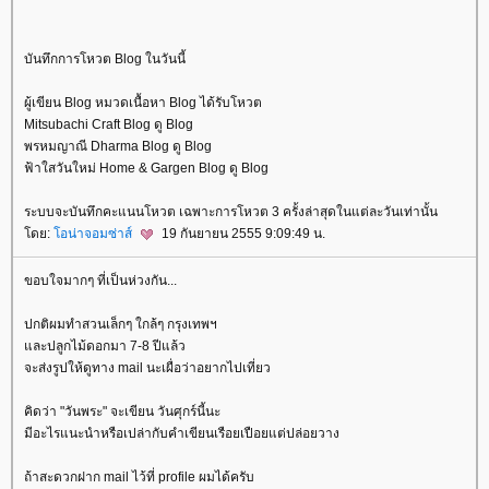
บันทึกการโหวต Blog ในวันนี้
ผู้เขียน Blog หมวดเนื้อหา Blog ได้รับโหวต
Mitsubachi Craft Blog ดู Blog
พรหมญาณี Dharma Blog ดู Blog
ฟ้าใสวันใหม่ Home & Gargen Blog ดู Blog
ระบบจะบันทึกคะแนนโหวต เฉพาะการโหวต 3 ครั้งล่าสุดในแต่ละวันเท่านั้น
ดย:
อน่าจอมซ่าส์
19 กันยายน 2555 9:09:49 น.
ขอบใจมากๆ ที่เป็นห่วงกัน...
ปกติผมทำสวนเล็กๆ ใกล้ๆ กรุงเทพฯ
ละปลูกไม้ดอกมา 7-8 ปีแล้ว
จะส่งรูปให้ดูทาง mail นะเผื่อว่าอยากไปเที่ยว
คิดว่า "วันพระ" จะเขียน วันศุกร์นี้นะ
มีอะไรแนะนำหรือเปล่ากับคำเขียนเรือยเปือยแต่ปล่อยวาง
ถ้าสะดวกฝาก mail ไว้ที่ profile ผมได้ครับ