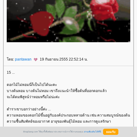
ดย:
pantawan
19 กันยายน 2555 22:52:14 น.
15 ...
ดอกไม้ไม่หอมนี่ก็เป็นไปได้นะคะ
บางต้นหอม บางต้นไม่หอม เขาถึงแนะนำให้ซื้อต้นที่ออกดอกแล้ว
จะได้ดมพิสูจน์ว่าหอมหรือไม่น่ะค่ะ
ตำราเขาบอกว่าอย่างนี้ค่ะ ...
ความหอมของดอกไม้ขึ้นอยู่กับองค์ประกอบหลายด้าน เช่น ความสมบูรณ์ของต้น
ความชื้นสัมพัทธ์ของอากาศ อายุของพันธุ์ไม้หอม และการดูแลรักษา
BlogGang.com ใช้คุกกี้เพื่อพัฒนาประสบการณ์การใช้งานของคุณ
อ่านเพิ่มเติมได้ที่นี่
เอามาแปะยั่วกิเลสอีกครั้ง