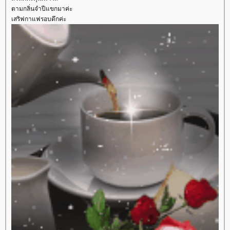
ตามกลิ่นจำปีแขกมาค่ะ
เสริฟกาแฟรอบดึกค่ะ