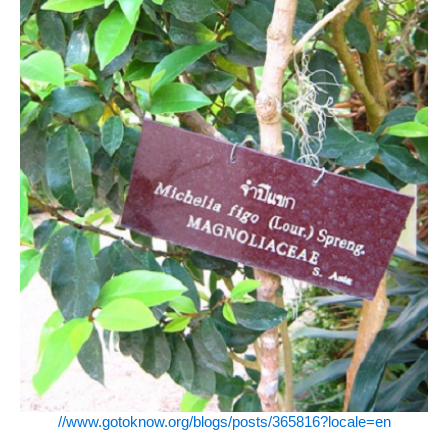
//www.gotoknow.org/blogs/posts/365816?locale=en