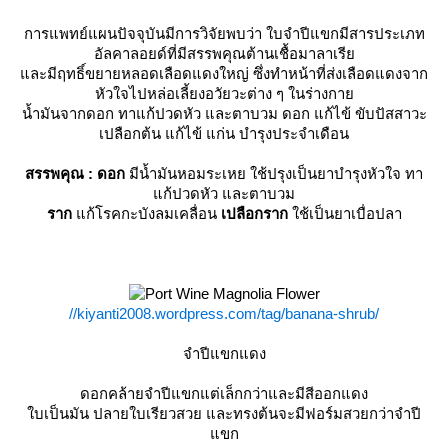
การแพทย์แผนปัจจุบันมีการวิจัยพบว่า ใบจำปีแขกมีสารประเภท
อัลคาลอยด์ที่มีสรรพคุณต้านเชื้อมาลาเรี
ละมีฤทธิ์ขยายหลอดเลือดแดงใหญ่ ซึ่งทำหน้าที่ส่งเลือดแดงจาก
หัวใจไปหล่อเลี้ยงอวัยวะต่าง ๆ ในร่างกา
น้ำมันจากดอก ทาแก้ปวดหัว และตาบวม ดอก แก้ไข้ ขับปัสสาวะ
เปลือกต้น แก้ไข้ แก่น บำรุงประจำเดือน
สรรพคุณ : ดอก
มีน้ำมันหอมระเหย ใช้ปรุงเป็นยาบำรุงหัวใจ ทา
ก้ปวดหัว และตาบวม
ราก
ก้โรคกะบังลมเคลื่อน
เปลือกราก
ช้เป็นยาเบื่อปลา
//kiyanti2008.wordpress.com/tag/banana-shrub/
จำปีแขกแดง
ดอกคล้ายจำปีแขกแต่เล็กกว่าและมีสีออกแดง
บเป็นมัน ปลายใบเรียวสวย และทรงต้นจะมีฟอร์มสวยกว่าจำปี
ขก