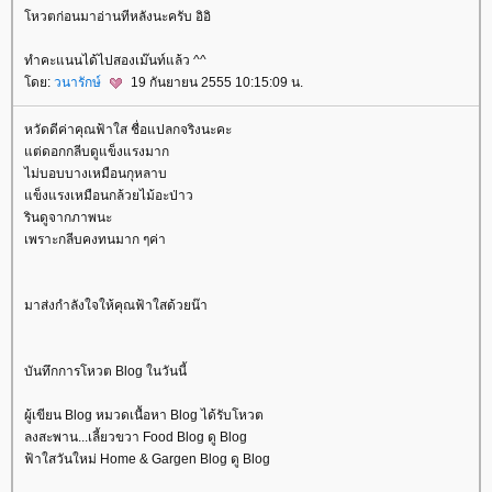
หวตก่อนมาอ่านทีหลังนะครับ อิอิ
ทำคะแนนได้ไปสองเม๊นท์แล้ว ^^
ดย:
วนารักษ์
19 กันยายน 2555 10:15:09 น.
หวัดดีค่าคุณฟ้าใส ชื่อแปลกจริงนะคะ
ต่ดอกกลีบดูแข็งแรงมาก
ไม่บอบบางเหมือนกุหลาบ
ข็งแรงเหมือนกล้วยไม้อะป่าว
รินดูจากภาพนะ
เพราะกลีบคงทนมาก ๆค่า
มาส่งกำลังใจให้คุณฟ้าใสด้วยน๊า
บันทึกการโหวต Blog ในวันนี้
ผู้เขียน Blog หมวดเนื้อหา Blog ได้รับโหวต
ลงสะพาน...เลี้ยวขวา Food Blog ดู Blog
ฟ้าใสวันใหม่ Home & Gargen Blog ดู Blog