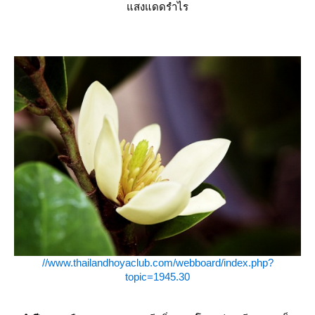
สงแดดรำไร
//www.thailandhoyaclub.com/webboard/index.php?
topic=1945.30