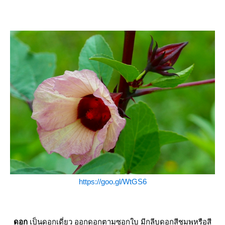
https://goo.gl/WtGS6
ดอก
เป็นดอกเดี่ยว ออกดอกตามซอกใบ มีกลีบดอกสีชมพูหรือสี