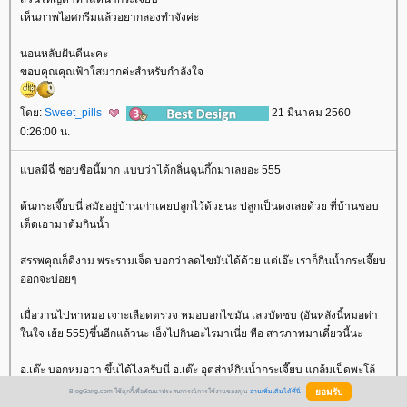
เห็นภาพไอศกรีมแล้วอยากลองทำจังค่ะ
นอนหลับฝันดีนะคะ
ขอบคุณคุณฟ้าใสมากค่ะสำหรับกำลังใจ
ดย:
Sweet_pills
21 มีนาคม 2560
0:26:00 น.
บลมีฉี่ ชอบชื่อนี้มาก แบบว่าได้กลิ่นฉุนกึ้กมาเลยอะ 555
ต้นกระเจี๊ยบนี่ สมัยอยู่บ้านเก่าเคยปลูกไว้ด้วยนะ ปลูกเป็นดงเลยด้วย ที่บ้านชอบ
เด็ดเอามาต้มกินน้ำ
สรรพคุณก็ดีงาม พระรามเจ็ด บอกว่าลดไขมันได้ด้วย แต่เอ๊ะ เราก็กินน้ำกระเจี๊ยบ
ออกจะบ่อยๆ
เมื่อวานไปหาหมอ เจาะเลือดตรวจ หมอบอกไขมัน เลวบัดซบ (อันหลังนี้หมอด่า
นใจ เย้ย 555)ขึ้นอีกแล้วนะ เอ็งไปกินอะไรมาเนี่ย หือ สารภาพมาเดี๋ยวนี้นะ
อ.เต๊ะ บอกหมอว่า ขึ้นได้ไงครับนี่ อ.เต๊ะ อุตส่าห์กินน้ำกระเจี๊ยบ แกล้มเป็ดพะโล้
ครึ่งตัว ทุกวัน มันไม่น่าจะขึ้นนะหมอ
BlogGang.com ใช้คุกกี้เพื่อพัฒนาประสบการณ์การใช้งานของคุณ
อ่านเพิ่มเติมได้ที่นี่