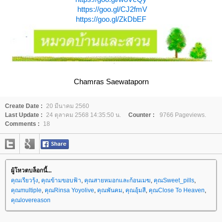
https://goo.gl/CJ2fmV
https://goo.gl/ZkDbEF
Chamras Saewataporn
Create Date :
20 มีนาคม 2560
Last Update :
24 ตุลาคม 2568 14:35:50 น.
Counter :
9766 Pageviews.
Comments :
18
ผู้โหวตบล็อกนี้...
คุณเรียวรุ้ง
,
คุณข้ามขอบฟ้า
,
คุณสายหมอกและก้อนเมฆ
,
คุณSweet_pills
,
คุณmultiple
,
คุณRinsa Yoyolive
,
คุณพันคม
,
คุณอุ้มสี
,
คุณClose To Heaven
,
คุณlovereason