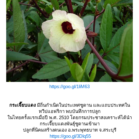
https://goo.gl/1liM63
กระเจี๊ยบแดง
มีถิ่นกำเนิดในประเทศซูดาน และแถบประทศใน
ทวีปแอฟริกา พบบันทึกการปลูก
นไทยครั้งแรกเมื่อปี พ.ศ. 2510 โดยกรมประชาสงเคราะห์ได้นำ
กระเจี๊ยบแดงพันธุ์ซูดานเข้ามา
ปลูกที่นิคมสร้างตนเอง อ.พระพุทธบาท จ.สระบุรี
https://goo.gl/3Dlq55