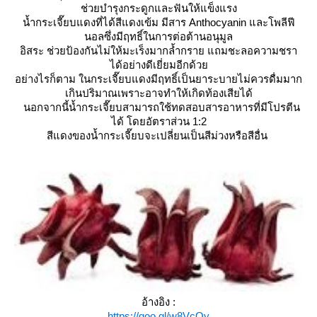
ช่วยบำรุงกระดูกและฟันให้แข็งแรง
น้ำกระเจี๊ยบแดงที่ได้สีแดงเข้ม มีสาร Anthocyanin และโพลีฟี
นอลซึ่งมีฤทธิ์ในการต่อต้านอนุมูล
อิสระ ช่วยป้องกันไม่ให้มะเร็งมากล้ำกราย แถมชะลอความชรา
ได้อย่างดีเยี่ยมอีกด้ว
อย่างไรก็ตาม ในกระเจี๊ยบแดงมีฤทธิ์เป็นยาระบายไม่ควรดื่มมาก
เกินปริมาณเพราะอาจทำให้เกิดท้องเสียได้
นอกจากนี้น้ำกระเจี๊ยบสามารถใช้ทดสอบสารอาหารที่มีโปรตีน
ได้ โดยอัตราส่วน 1:2
สีแดงของน้ำกระเจี๊ยบจะเปลี่ยนเป็นสีม่วงหรือสีอื่น
อ้างอิง :
https://goo.gl/w8VcQy