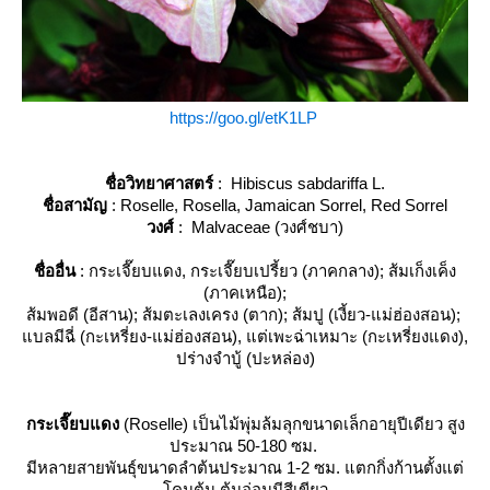
https://goo.gl/etK1LP
ชื่อวิทยาศาสตร์
: Hibiscus sabdariffa L.
ชื่อสามัญ
: Roselle, Rosella, Jamaican Sorrel, Red Sorrel
วงศ์
: Malvaceae (วงศ์ชบา)
ชื่ออื่น
: กระเจี๊ยบแดง, กระเจี๊ยบเปรี้ยว (ภาคกลาง); ส้มเก็งเค็ง
(ภาคเหนือ);
ส้มพอดี (อีสาน); ส้มตะเลงเครง (ตาก); ส้มปู (เงี้ยว-แม่ฮ่องสอน);
บลมีฉี่ (กะเหรี่ยง-แม่ฮ่องสอน), แต่เพะฉ่าเหมาะ (กะเหรี่ยงแดง),
ปร่างจำบู้ (ปะหล่อง)
กระเจี๊ยบแดง
(Roselle) เป็นไม้พุ่มล้มลุกขนาดเล็กอายุปีเดียว สูง
ประมาณ 50-180 ซม.
มีหลายสายพันธุ์ขนาดลำต้นประมาณ 1-2 ซม. แตกกิ่งก้านตั้งแต่
คนต้น ต้นอ่อนมีสีเขียว