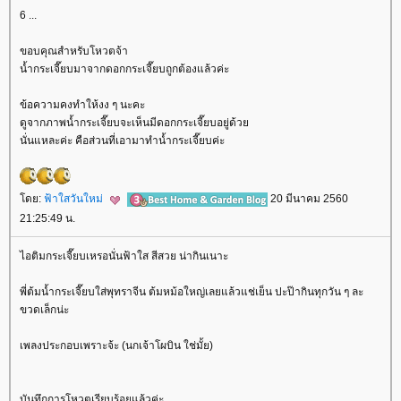
6 ...
ขอบคุณสำหรับโหวตจ้า
น้ำกระเจี๊ยบมาจากดอกกระเจี๊ยบถูกต้องแล้วค่ะ
ข้อความคงทำให้งง ๆ นะคะ
ดูจากภาพน้ำกระเจี๊ยบจะเห็นมีดอกกระเจี๊ยบอยู่ด้ว
นั่นแหละค่ะ คือส่วนที่เอามาทำน้ำกระเจี๊ยบค่ะ
ดย:
ฟ้าใสวันใหม่
20 มีนาคม 2560
21:25:49 น.
ไอติมกระเจี๊ยบเหรอนั่นฟ้าใส สีสวย น่ากินเนาะ
พี่ต้มน้ำกระเจี๊ยบใส่พุทราจีน ต้มหม้อใหญ่เลยแล้วแช่เย็น ปะป๊ากินทุกวัน ๆ ละ
ขวดเล็กน่ะ
เพลงประกอบเพราะจ้ะ (นกเจ้าโผบิน ใช่มั้ย)
บันทึกการโหวตเรียบร้อยแล้วค่ะ