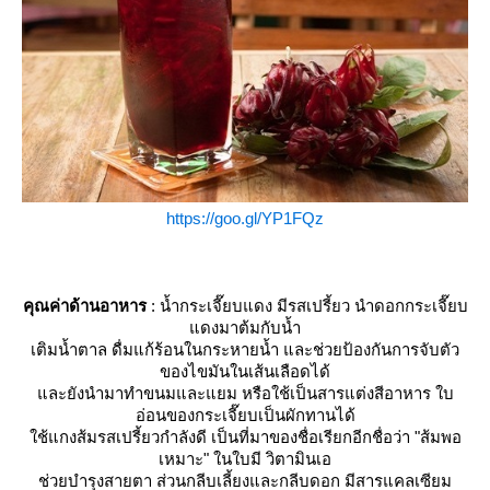
https://goo.gl/YP1FQz
คุณค่าด้านอาหาร
: น้ำกระเจี๊ยบแดง มีรสเปรี้ยว นำดอกกระเจี๊ยบ
ดงมาต้มกับน้ำ
เติมน้ำตาล ดื่มแก้ร้อนในกระหายน้ำ และช่วยป้องกันการจับตัว
ของไขมันในเส้นเลือดได้
ละยังนำมาทำขนมและแยม หรือใช้เป็นสารแต่งสีอาหาร ใบ
อ่อนของกระเจี๊ยบเป็นผักทานได้
ช้แกงส้มรสเปรี้ยวกำลังดี เป็นที่มาของชื่อเรียกอีกชื่อว่า "ส้มพอ
เหมาะ" ในใบมี วิตามินเอ
ช่วยบำรุงสายตา ส่วนกลีบเลี้ยงและกลีบดอก มีสารแคลเซียม