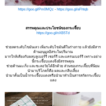
https://goo.gl/Pm0MQz
-
https://goo.gl/aFhtqb
สรรพคุณและประโยชน์ของกระเจี๊ยบ
https://goo.gl/nXB5Td
ช่วยลดระดับไขมันเลว เพิ่มระดับไขมันดีในร่างกาย แล้วยังมีสาร
ต้านอนุมูลอิสระในปริมาณ
มากใกล้เคียงกับผลบลูเบอร์รี เชอร์รี และแครนเบอร์รี เพราะอย่าง
นี้กระเจี๊ยบแดงจึงมีสรรพคุณ
ช่วยต้านมะเร็ง และชะลอวัยได้อีกด้วย ส่วนของกระเจี๊ยบที่นิยม
นำมาบริโภคก็คือ ผลและกลีบเลี้ยง
นำมาคั้นเป็นน้ำกระเจี๊ยบแดงหรือนำมาทำเป็นสารสกัดกระเจี๊ยบ
ดง