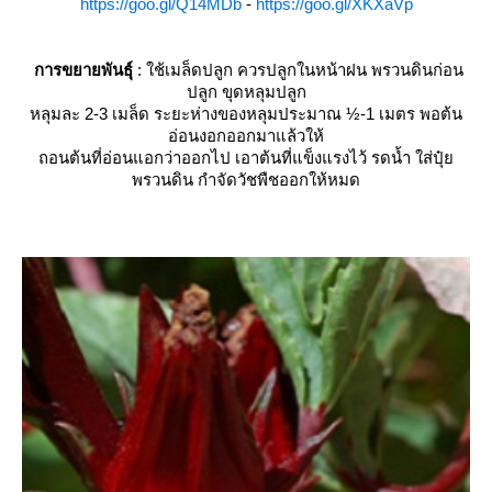
https://goo.gl/Q14MDb
-
https://goo.gl/XKXaVp
การขยายพันธุ์
: ใช้เมล็ดปลูก ควรปลูกในหน้าฝน พรวนดินก่อน
ปลูก ขุดหลุมปลูก
หลุมละ 2-3 เมล็ด ระยะห่างของหลุมประมาณ ½-1 เมตร พอต้น
อ่อนงอกออกมาแล้วให้
ถอนต้นที่อ่อนแอกว่าออกไป เอาต้นที่แข็งแรงไว้ รดน้ำ ใส่ปุ๋
พรวนดิน กำจัดวัชพืชออกให้หมด