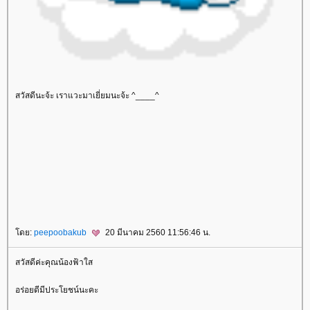
สวัสดีนะจ้ะ เราแวะมาเยี่ยมนะจ้ะ ^____^
สักคิ้ว 6 มิติ
ลบรอยสักคิ้วด้วยเลเซอร์
ลบรอยสักคิ้ว
Eyebrow Tattoo Removal
เพ้นท์คิ้วลายเส้น
เพ้นท์คิ้ว 3 มิติ
ห้ใจหายใจ
สุขภาพ
วิธีลดความอ้วน
การดูแลสุขภาพ
อาหารเพื่อสุขภาพ
ออกกำลังกา
สุขภาพผู้หญิง
สุขภาพผู้ชา
สุขภาพจิต
รคและการป้องกัน
สมุนไพรไท
ขิง
น้ำมันมะพร้าว
ผู้หญิง
ศัลยกรรม
ความสวยความงาม
ม่ตั้งครรภ์
สุขภาพแม่ตั้งครรภ์
พัฒนาการตั้งครรภ์ 40 สัปดาห์
อาหารสำหรับแม่ตั้งครรภ์
รคขณะตั้งครรภ์
การคลอด
หลังคลอด
การ
ออกกำลังกา
ทารกแรกเกิด
สุขภาพทารกแรกเกิด
ผิวทารกแรกเกิด
การพัฒนาการของเด็กแรกเกิด
การดูแลทารกแรก
เกิด
รคและวัคซีนสำหรับเด็กแรกเกิด
เลี้ยงลูกด้วยนมแม่
อาหารสำหรับทารก
เด็กโต
สุขภาพเด็ก
ผิวเด็ก
การ
พัฒนาการเด็ก
การดูแลเด็ก
รคและวัคซีนเด็ก
อาหารสำหรับเด็ก
การเล่นและการเรียนรู้
ครอบครัว
ชีวิตครอบครัว
ปัญหาภายในครอบครัว
ความเชื่อ คนโบราณ
ดย:
peepoobakub
20 มีนาคม 2560 11:56:46 น.
สวัสดีค่ะคุณน้องฟ้าใส
อร่อยดีมีประโยชน์นะคะ