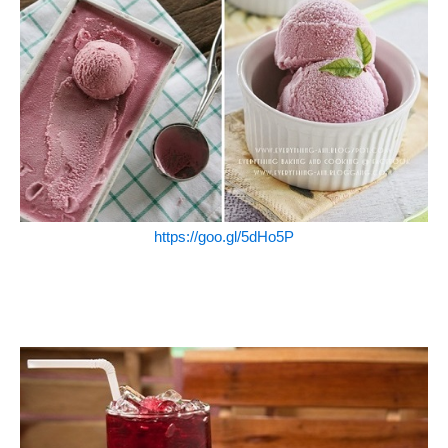
https://goo.gl/5dHo5P