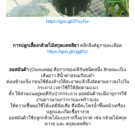
https://goo.gl/ZPsyGe
การปลูกเลี้ยงกล้วยไม้สกุลแคทลียา
คลิกลิงค์ดูรายละเอียด
https://goo.gl/zggfOz
ออสมันด้า
(Osmunda) คือรากของเฟิร์นชนิดหนึ่ง ลักษณะเป็น
เส้นยาว สีน้ำตาลจนเกือบดำ
ค่อนข้างแข็ง ก่อนใช้ต้องล้างให้สะอาดแล้วจึงอัดตามยาวลงไปใน
กระถาง เวลาใช้ก็ให้อัดตามแนว
ตั้ง ให้ส่วนบนอยู่พอดีกับปากกระถาง ออสมันด้าจะมีอายุการใช้
งานยาวนานกว่ากาบมะพร้าวและ
ห้ความชื้นพอใช้ได้แต่มีข้อเสีย คือมีตะไคร่น้ำขึ้นหน้าเครื่อง
ปลูกและเกิดเชื้อราง่า
ออสมันด้าใช้ปลูกกล้วยไม้แบบรากกึ่งอากาศ เช่น กล้วยไม้สกุล
หวาย และ สกุลแคทลียา