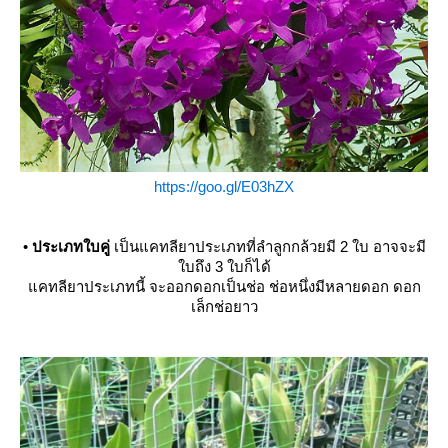
https://goo.gl/E03hZX
•
ประเภทใบคู่
เป็นแคทลียาประเภทที่ลำลูกกล้วยมี 2 ใบ อาจจะมี
บถึง 3 ใบก็ได้
คทลียาประเภทนี้ จะออกดอกเป็นช่อ ช่อหนึ่งมีหลายดอก ดอก
เล็กช่อยาว