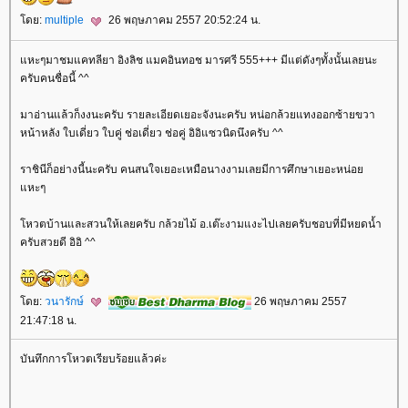
ดย:
multiple
26 พฤษภาคม 2557 20:52:24 น.
หะๆมาชมแคทลียา อิงลิช แมคอินทอช มารศรี 555+++ มีแต่ดังๆทั้งนั้นเลยนะ
ครับคนชื่อนี้ ^^
มาอ่านแล้วก็งงนะครับ รายละเอียดเยอะจังนะครับ หน่อกล้วยแทงออกซ้ายขวา
หน้าหลัง ใบเดี่ยว ใบคู่ ช่อเดี่ยว ช่อคู่ อิอิแซวนิดนึงครับ ^^
ราชินีก็อย่างนี้นะครับ คนสนใจเยอะเหมือนางงามเลยมีการศึกษาเยอะหน่อ
หะๆ
หวตบ้านและสวนให้เลยครับ กล้วยไม้ อ.เต๊ะงามแงะไปเลยครับชอบที่มีหยดน้ำ
ครับสวยดี อิอิ ^^
ดย:
วนารักษ์
26 พฤษภาคม 2557
21:47:18 น.
บันทึกการโหวตเรียบร้อยแล้วค่ะ