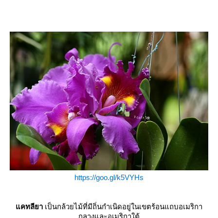
https://goo.gl/k5VYHs
คทลียา
เป็นกล้วยไม้ที่มีถิ่นกำเนิดอยู่ในเขตร้อนแถบอเมริกา
กลางและอเมริกาใต้