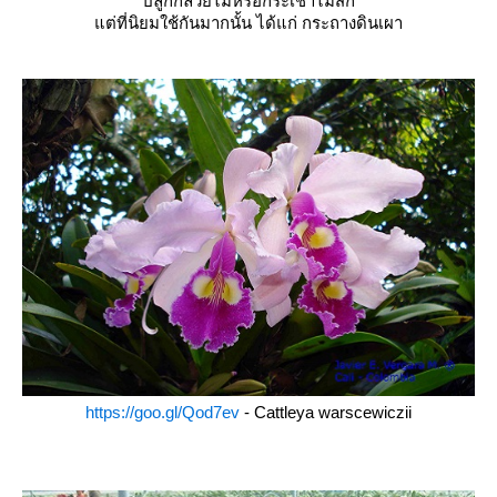
ปลูกกล้วยไม้หรือกระเช้าไม้สัก
ต่ที่นิยมใช้กันมากนั้น ได้แก่ กระถางดินเผา
https://goo.gl/Qod7ev
- Cattleya warscewiczii