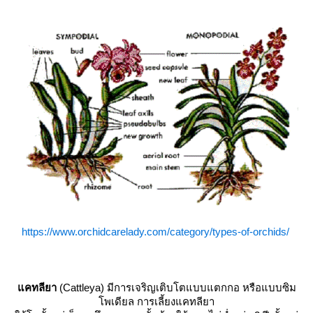
https://www.orchidcarelady.com/category/types-of-orchids/
คทลียา
(Cattleya) มีการเจริญเติบโตแบบแตกกอ หรือแบบซิม
พเดียล การเลี้ยงแคทลียา