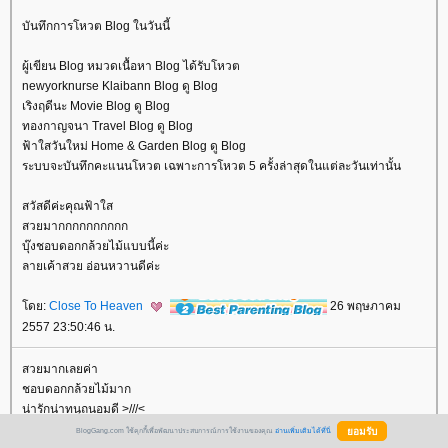
บันทึกการโหวต Blog ในวันนี้
ผู้เขียน Blog หมวดเนื้อหา Blog ได้รับโหวต
newyorknurse Klaibann Blog ดู Blog
เริงฤดีนะ Movie Blog ดู Blog
ทองกาญจนา Travel Blog ดู Blog
ฟ้าใสวันใหม่ Home & Garden Blog ดู Blog
ระบบจะบันทึกคะแนนโหวต เฉพาะการโหวต 5 ครั้งล่าสุดในแต่ละวันเท่านั้น
สวัสดีค่ะคุณฟ้าใส
สวยมากกกกกกกกกก
บุ๊งชอบดอกกล้วยไม้แบบนี้ค่ะ
ลายเค้าสวย อ่อนหวานดีค่ะ
ดย:
Close To Heaven
26 พฤษภาคม
2557 23:50:46 น.
สวยมากเลยค่า
ชอบดอกกล้วยไม้มาก
น่ารักน่าทนุถนอมดี >///<
BlogGang.com ใช้คุกกี้เพื่อพัฒนาประสบการณ์การใช้งานของคุณ
อ่านเพิ่มเติมได้ที่นี่