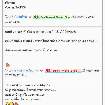
เจียหลิน
//goo.gl/SovKC8
ดย:
ฟ้าใสวันใหม่
26 พฤษภาคม 2557
19:34:11 น.
คทลียา เธอสูงศักดิ์สง่างามมาก หมายถึงกล้วยไม้นี่แหละจ้ะ
ตอนเพื่อนพี่แต่งงานติดแคทเข้าไปดอกเดียว เกล้าผมสวยมาก จำได้ติดตาเล
พี่พลาดของฟ้าใสไปตอนนึงมัง เดี๋ยววิ่งไปจ้ะ
ดย:
สายหมอกและก้อนเมฆ
26 พฤษภาคม
2557 20:37:18 น.
อ้โห เก่งจังรู้หมดเลยอะ ตามไปดูแล้ว
พึ่งรู้ว่าน้องแคทมีเชื้อสายอาหมวยด้วยนะนี่
สงสัยจะเป็นลูกครึ่ง แหงๆเลยเนอะ
ขอบคุณที่หาชื่อแซ่ มาฝากน้า