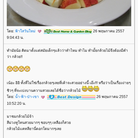
ดย:
ฟ้าใสวันใหม่
26 พฤษภาคม 2557
9:04:43 น.
ทำมัยน้อ คิดมาตั้งแต่สมัยเด็กๆแล้วว่าทำไหม ทำไม ทำมั้ยกล้วยไม้จึงต้องมีคำ
ว่า
กล้วย!!
เน้อะ อิอิ ทั้งที่ไม่ใช่เรื่องกล้วยๆเลยที่เค้าจะสวยอย่างนี้ เอ๊ะ!!! หรือว่าเป็นเรื่องง่ายๆ
ชิวๆ ที่จะเบ่งบานความสวยเลยได้ชื่อว่ากล้วยไม้
ดย:
น้ำ-ฟ้า-ป่า-เขา
26 พฤษภาคม 2557
10:52:20 น.
มาชมกล้วยไม้จ้า
สีม่วงทูโทนสวยมากๆ ชอบๆๆ เหลืองก็สว
กล้วยไม้แคทลียานี่ดอกโตมากๆเล