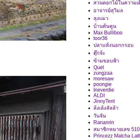
สวนดอกไม้ในความเด
อาจารย์สุวิมล
ลุงแมว
บ้านต้นคูน
Max Bulliboo
toor36
ปลาแห้งนอกกรอบ
ตุ๊กจ้ะ
ข้ามขอบฟ้า
Quel
zungzaa
moresaw
poongie
Ineverdie
ALDI
JinnyTent
ล้งเล้งลัลล้า
วันจัน
Rananrin
สมาชิกหมายเลข 510
Princezz Matcha Lat