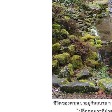
(ตะพาบ)
No. 875 อายแต่
ก็ต้องขา
No. 874 เมื่อโค
วิด ลาจาก..แล้ว
เราจะ
์No. 873 เปลี่ยนที่
ทำงานใหม่ใน
เวลานี้ดี หรือ..?
No. 872 พ้น
..สภาวะฉุกเฉิน
ล้วพวกเรา
จะ....? (ตะพาบ)
์์No. 871 ชีวิตไม่
สิ้นหวัง แบบนี้ดี
หรือไม่....?
No. 870
ชีวิตของพวกเขาอยู่กันสบาย ๆ 
ตลาดสด/นัด ยัง
ไม่ก็ฤดูหนาวที่น