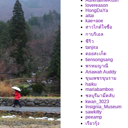
AdrenalineRush
lovereason
HongDaYa
aitai
kae+aoe
สาวไกด์ใจซื่อ
กาบริเอล
ชีริว
tanjira
ดอยสะเก็ด
tiensongsang
พรหมญาณี
Ariawah Auddy
ขุนเพชรขุนราม
haiku
mariabamboo
ชลบุรีมามี่คลับ
kwan_3023
Insignia_Museum
sawkitty
peeamp
เรียวรุ้ง