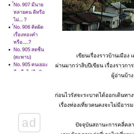
์No. 907 มีนา
หลายคน ดีหรือ
ไม่... ?
์No. 906 คิดผิด
เรื่องทองคำ
หรือ.....?
No. 905 สดชื่น
เขียนเรื่องราวบ้านเมือง
(ตะพาบ)
No. 905 คนเยอะ
ผ่านมากว่าสิบปีเขียน เรื่องราวการ
ดี หรือไม่ดี...?
ผู้อ่านบ้
No. 904 อาชีพ
หลัง โควิดมา
เยือน
ก่อนไวรัสจะระบาดได้ออกเดินทางท่
No. 903 ก่อกวน
เรื่องท่องเที่ยวคนคงจะไม่มีอารม
เลี้ยงให้อ้วน
จมตี..?
ad
No. 902 กรรม
ปัจจุบันสถานะการคลี่คล
สะท้อนยอกย้อน