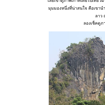
เลยเข้าดูภาพเก่าที่เคยไปเที่ย
ชีวิต(ตะพาบ)
มุมมองหนึ่งที่น่าสนใจ คือเขา
No. 901 พบเพื่อ
ลาว ญ
นบล๊อกตัวเป็น ๆ
อีกคน
ลองเช็คดูภา
No. 900 เขาว่า
ผมรนหาที่...?
No. 899 ต้องดอง
เปล่าดองบล๊อก
นะเออ
No. 898 หมด
ความอดทน
(ตะพาบ)
No. 897 เที่ยวฤดู
ฝน เปียก..หรือน่า
กลัว..?
No. 896 ปักหมุด
ท่องเที่ยว ที่....?
No. 895