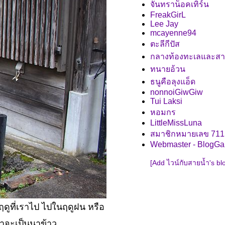
จันทราน็อคเทิร์น
FreakGirL
Lee Jay
mcayenne94
ตะลีกีปัส
กลางท้องทะเลและส
ทนายอ้วน
ธนูคือลุงแอ็ด
nonnoiGiwGiw
Tui Laksi
หอมกร
LittleMissLuna
สมาชิกหมายเลข 711
Webmaster - BlogG
[Add ไวน์กับสายน้ำ's bl
ดูที่เราไป ไปในฤดูฝน หรือ
่าจะเป็นนาข้าว