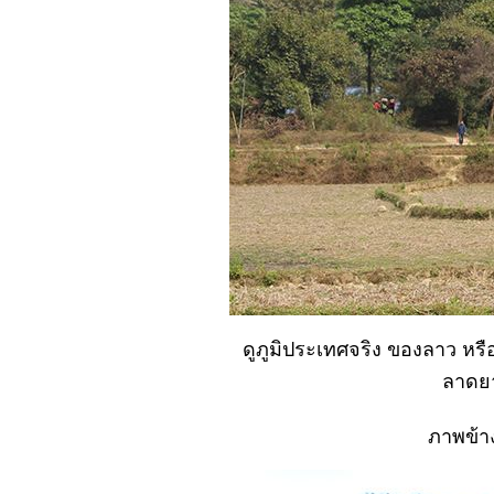
เปลี่ยนแปลง เรา
ต้องยอม..
หรือ..?
No. 894 อาชีพ
สนธรรมดา แต่
ช้ได้นะ
์No. 893 สุด
สายตา (ตะพาบ)
์No. 892 เกือบมี
สาระ...
No. 891 น่า
รัก..จะตายไป
เขาไม่แล
ดูภูมิประเทศจริง ของลาว หรื
์No. 890 เที่ยว
ลาดยา
เชิงเขาสวย @
ห้วยไทรงาม
ภาพข้าง
หัวหิน
No. 889