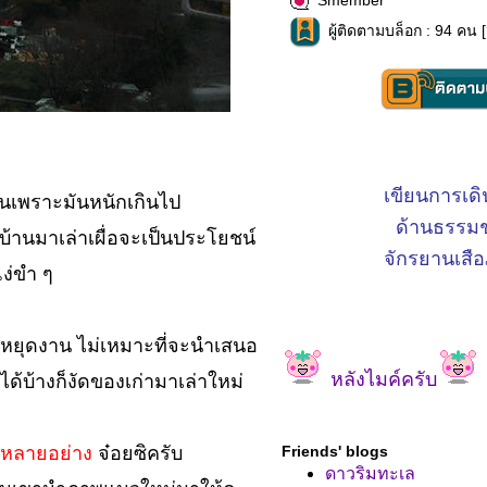
Smember
ผู้ติดตามบล็อก : 94 คน [
เขียนการเด
่านเพราะมันหนักเกินไป
ด้านธรรมช
วบ้านมาเล่าเผื่อจะเป็นประโยชน์
จักรยานเสือ
ง่ขำ ๆ
งหยุดงาน ไม่เหมาะที่จะนำเสนอ
หลังไมค์ครับ
ด้บ้างก็งัดของเก่ามาเล่าใหม่
มหลายอย่าง
จ๋อยซิครับ
Friends' blogs
ดาวริมทะเล