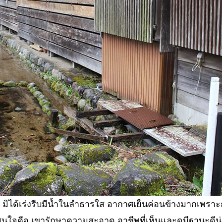
มิได้เร่งรีบมีน้ำในลำธารใส อากาศเย็นค่อนข้างมากเพราะฤ
่าสนใจคือ เขารักษาความสะอาด อาชีพที่เห็นและดูมีฐานะดีน