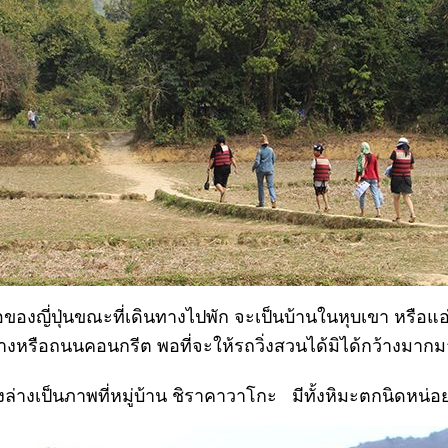
อของญี่ปุ่นขณะที่เดินทางไปพัก จะเป็นบ้านในหุบเขา หรือแ
งหรือถนนคอนกรีต พอที่จะให้รถวิ่งสวนได้มิได้กว้างมา
ล่างเป็นภาพที่หมู่บ้าน ชิราคาวาโกะ มีทั้งหิมะตกนิดหน่อ