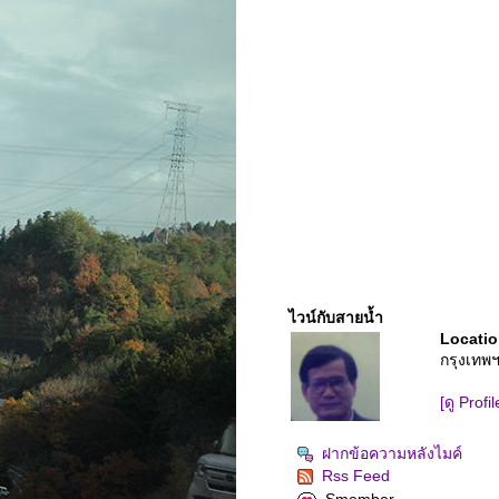
ไวน์กับสายน้ำ
Locatio
กรุงเทพ
[ดู Profi
ฝากข้อความหลังไมค์
Rss Feed