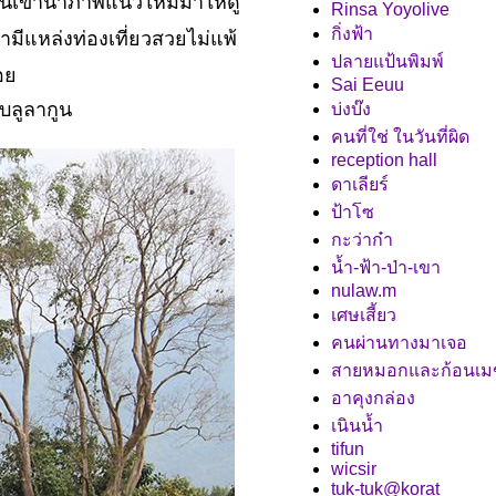
อื่นเขานำภาพแนวใหม่มาให้ดู
Rinsa Yoyolive
กิ่งฟ้า
มีแหล่งท่องเที่ยวสวยไม่แพ้
ปลายแป้นพิมพ์
ดอ
Sai Eeuu
บลูลากูน
บ่งบ๊ง
คนที่ใช่ ในวันที่ผิด
reception hall
ดาเลียร์
ป้าโซ
กะว่าก๋า
น้ำ-ฟ้า-ป่า-เขา
nulaw.m
เศษเสี้ยว
คนผ่านทางมาเจอ
สายหมอกและก้อนเม
อาคุงกล่อง
เนินน้ำ
tifun
wicsir
tuk-tuk@korat