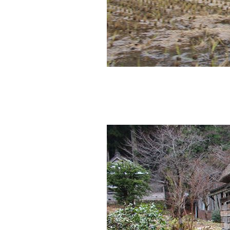
จับ......กิน
No. 882 หนทาง
ที่น่าจะ สว่างไสว
บบ...?
์No. 881
อุปสรรคครั้ง
หม่ (ตะพาบ)
No. 880 กิน อยู่่
รอเที่ยว..และ..?
No. 879 ทำไมจึง
ทำกับ หมอได้
No. 878 .ใกล้
หรือไกลดีกว่า
กัน
No. 877 สิ่งที่
ตามไม่ค่อยทัน
No. 876 สิ่งที่เค
พลาดไป