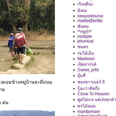
เริงฤดีนะ
มิลเม
newyorknurse
maitip@kettip
พันคม
**mp5**
multiple
phunsud
ชมพร
ร่มไม้เย็น
Maeboon
เป็ดสวรรค์
Sweet_pills
อุ้มสี
อ่งดอยข้างหมู่บ้านจะมีถนน
ซองขาวเบอร์ 9
รู้นะว่าคิดถึง
กมา
Close To Heaven
พูดไม่เก่ง แต่เจ๋งทุกค
ย ฝน
พรไม้หอม
mambymam