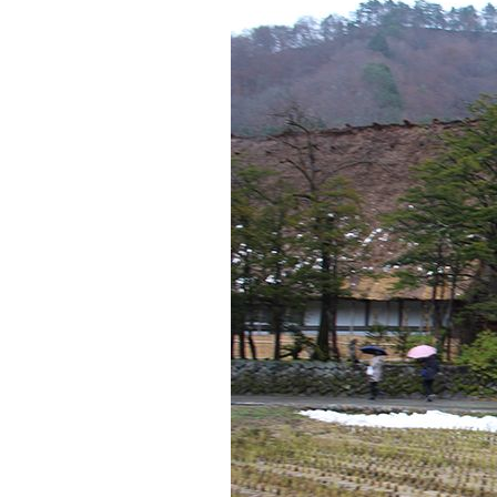
สัญชาตญาณ
(ตะพาบ)
No. 888 เขาลืม
พวกเรา ไม่ยอม
ห้ เปิด...
No. 887 ลูกหนี้
น่าคบ มีบ้างหรือ
ไม่...?
No. 886 เขาว่า
ผมไม่กลับบ้าน
No. 885 ความ
จริงใจที่ไม่จริงใจ
(ตะพาบ)
No. 884 เริ่ม
เที่ยวหรือหยุดดู
เหตุการณ์...?
์No. 883 จะอุ้ม
หรือให้เขา