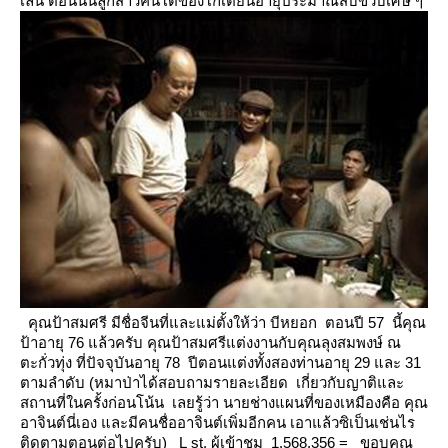
เล่น ตอนนั้นลูกสาวคนโตของโกเตี๋ยนอายุประมาณสิบขวบเศษ ๆ
คุณป้าสมศรี มีชื่อจีนที่และแม่ตั้งให้ว่า บีหยอก ตอนปี 57 นี้คุณ
ป้าอายุ 76 แล้วครับ
คุณป้าสมศรีแต่งงานกับคุณลุงสมพงษ์ ณ
ตะกั่วทุ่ง ที่ปัจจุบันอายุ 78 ปีตอนแต่งทั้งสองท่านอายุ 29 และ 31
ตามลำดับ
(หมาป่าได้สอบถามรายละเอียด เกี่ยวกับญาติและ
สถานที่ในครั้งก่อนโน้น เลยรู้ว่า นายช่างแผนที่ของเหมืองคือ
คุณ
อาจินต์นี่เอง และมีคนชื่ออาจินต์เพิ่มอีกคน เอาแล้วซิเป็นเช่นไร
ติดตามตอนต่อไปครับ)
L
st. ผู้เข้าชม 1,568,356
=
ขอบคุณ