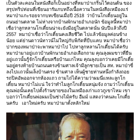
เป็นตัวละคอนในหนังสือก็เป็นอย่างที่หมาป่าเกริ่นไว้ตอนต้น
ของ
สรุปทริปท่อนที่เขียนอารัมภบทถึงเนื้อความในหนังสือเหมืองแร่
หมาป่าแกะรอยจากบทเขียนเมื่อปี 2518 ว่าบ้านโกเตี๋ยนอยู่ใน
ถนนย่านตลาด ไม่ห่างจากบ้านพักนายอำเภอนัก
ข้อมูลนี้หมาป่า
เชื่อว่าลูกหลานโกเตี๋ยนน่าจะยังมีอยู่ในตลาดนั่น นับปีแล้วถึงปี
2557 หมาป่าเชื่อว่าโกเตี๋ยนคงเสียชีวิต
ไปแล้วข้อมูลค่อนข้าง
น้อย แต่ย่านดาวน์ทาวน์ไม่ใหญ่กับพิกัดที่บีบแคบ หมาป่าเชื่อว่า
ปากของหมาป่าจะพาหมาป่าไป
ไปหาลูกหลานโกเตี๋ยนได้ครับ
หมาป่ามาอยู่แถวบ้านพักนายอำเภอเลือกถาม คุณลุงผมขาวที่ยืน
อยู่แถวนั้นรู้จักโกเตี๋ยนหรือบ้านแกไหม
คุณลุงบอกว่าเคยมีโกเตี๋
นอยู่ตรงท้ายบ้านถนนตรงข้ามศาลเจ้ามีลูกชายเป็น สท. หมาป่าขี่
ลงไปแถวนั้นเล็งบ้านตรง
ข้ามศาล เห็นผู้ชายท่านหนึ่งกำลังถอ
รถปิคอัพออกจากห้องแถว ถามไถ่ได้ความว่าผมนี่แหละลูกโก
เตี๋ยน หมาป่าไม่แน่
จว่าทำไมลูกโกเตี๋ยนหนุ่มจัง ถามว่าโกเตี๋ยน
คุณพ่อนั้นเคยไปตั้งร้านขายของในเหมืองเก่าแถวภูเขาไหม
เขา
บอกว่าโกเตี๋ยนพ่อผมเป็นช่างไม้ครับ อืมม์ แสดงว่าคนละโกเตี๋
นครับ
เอาใหม่ครับ หมาป่ามาตั้งหลักใหม่