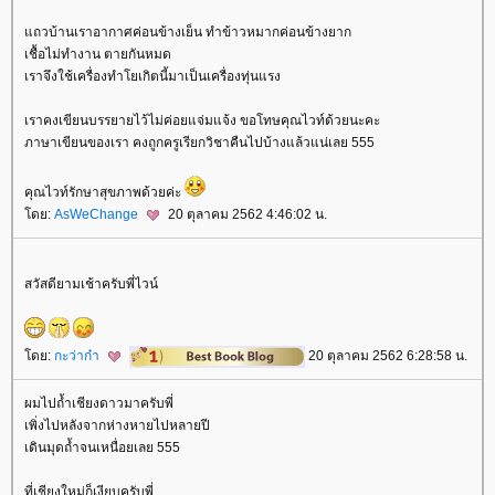
ถวบ้านเราอากาศค่อนข้างเย็น ทำข้าวหมากค่อนข้างยาก
เชื้อไม่ทำงาน ตายกันหมด
เราจึงใช้เครื่องทำโยเกิตนี้มาเป็นเครื่องทุ่นแรง
เราคงเขียนบรรยายไว้ไม่ค่อยแจ่มแจ้ง ขอโทษคุณไวท์ด้วยนะคะ
ภาษาเขียนของเรา คงถูกครูเรียกวิชาคืนไปบ้างแล้วแน่เลย 555
คุณไวท์รักษาสุขภาพด้วยค่ะ
ดย:
AsWeChange
20 ตุลาคม 2562 4:46:02 น.
สวัสดียามเช้าครับพี่ไวน์
ดย:
กะว่าก๋า
20 ตุลาคม 2562 6:28:58 น.
ผมไปถ้ำเชียงดาวมาครับพี่
เพิ่งไปหลังจากห่างหายไปหลายปี
เดินมุดถ้ำจนเหนื่อยเลย 555
ที่เชียงใหม่ก็เงียบครับพี่