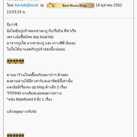
ดย:
tuk-tuk@korat
18 ตุลาคม 2562
13:53:24 น.
ถึงว่าซิ
อ้อไม่คุ้นรูปจำลองเขาตะปู กับเรือบิน ที่ท่าเรือ
เพราะอ้อซื้อOne day boat trip
มาจากภูเก็ต มาเขาตะปู และ เกาะพีพี นั่นเอง
ไม่งั้นได้มาแอคกับรูปจำลองนี้แน่นอน
ตามมาร้านโกดตี๊ยนกับหมาป่าฯ ด้วยค่ะ
คงตามอ่านได้อีก เสาร์และอาทิตย์นี้เท่านั้น
ละอ้อมีเรื่องจะ up blog ค้างอีก 2 เรื่อง
*FFF#40 แกงส้มชะอมทอด+ปลาวง
*หนัง Maleficent II อีก 1 เรื่อง
ล้วหยุดยาวจริงจัง