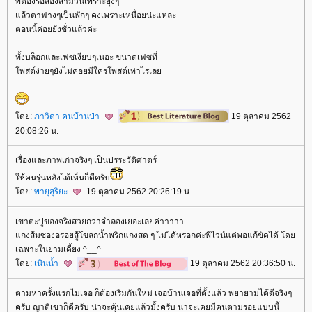
พี่ต้องรอสองสามวันเพราะยุ่งๆ
ล้วตาฟางๆเป็นพักๆ คงเพราะเหนื่อยน่ะแหละ
ตอนนี้ค่อยยังชั่วแล้วค่ะ
ทั้งบล็อกและเฟซเงียบๆเนอะ ขนาดเฟซที่
พสต์ง่ายๆยังไม่ค่อยมีใครโพสต์เท่าไรเล
ดย:
ภาวิดา คนบ้านป่า
19 ตุลาคม 2562
20:08:26 น.
เรื่องและภาพเก่าจริงๆ เป็นปรระวัติศาตร์
ห้คนรุ่นหลังได้เห็นก็ดีครับ
ดย:
พายุสุริยะ
19 ตุลาคม 2562 20:26:19 น.
เขาตะปูของจริงสวยกว่าจำลองเยอะเลยค่าาาาา
กงส้มซองอร่อยสู้โขลกน้ำพริกแกงสด ๆ ไม่ได้หรอกค่ะพี่ไวน์แต่พอแก้ขัดได้ โด
เฉพาะในยามเดี้ยง ^__^
ดย:
เนินน้ำ
19 ตุลาคม 2562 20:36:50 น.
ตามหาครั้งแรกไม่เจอ ก็ต้องเริ่มกันใหม่ เจอบ้านเจอที่ตั้งแล้ว พยายามได้ดีจริงๆ
ครับ ญาติเขาก็ดีครับ น่าจะคุ้นเคยแล้วมั้งครับ น่าจะเคยมีคนตามรอยแบบนี้