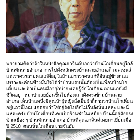
พยายามคิดว่าถ้าในหนังสือคุณอาจินต์บอกว่าบ้านโกเตี๋ยนอยู่ใกล้
บ้านพักนายอำเภอ
การไปตั้งหลักตรงบ้านนายอำเภอก็ เมคเซนส์
ต่เราควรถามคนแก่ที่อยู่ในบ้านมากว่าคนแก่ที่ยืนอยู่ข้างถนน
เพราะจะค่อนข้างมั่นใจได้ว่าบ้านแถบนั้นต้องเป็นเพื่อนบ้านโก
เตี๋ยน และถ้าเป็นคนมีอายุก็น่าจะเคยรู้จักโกเตี๋ยน
ตอนแกยังมี
ชีวิตอยู่
หมาป่าเลยย้อนขึ้นไปห้องแถวฝั่งตรงข้ามบ้านนา
อำเภอ เห็นบ้านหนึ่งมีคุณน้าผู้หญิงนั่งเย็บผ้าก็ถามว่าบ้านโกเตี๋ยน
อยู่แถวนี้ไหม แกตอบว่าใช่อยู่ถัดไปอีกไม่กี่หลังนั่นแหละ และนี่
หละครับบ้านโกเตี๋ยนที่เคยเปิดร้านชำในเหมือง
บ้านนี้อยู่ฝั่งตรง
ข้ามเยื้อง ๆ บ้านพักนายอำเภอ บ้านที่คุณอาจินต์เคยมาเยี่ยมเมื่อ
ปี 2518 ตอนนั้นโกเตี๋ยนขายจันอับ