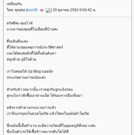
เหมือนกัน
ดย: คุณต่อ (
toor36
) 20 ตุลาคม 2562 0:04:42 น.
สวัสดีค่ะ คุณไวท์
วะมาขอบคุณที่ไปเยี่ยมที่บ้านค่ะ
ตื่นเต้นดีนะคะ
ที่ได้ตามรอยเหตุการณ์ประวัติศาสตร์
ละได้พบสมดังที่ได้ดั้นด้นค้นหา
สนุกด้วย ภูมิใจด้ว
เราไม่ค่อยได้ Up Blog บ่อยนัก
ประเภทตามอารมณ์น่ะค่ะ
สำหรับข้าวหมากนั้น เราคลุกกับลูกแป้งก่อน
ลูกแป้งเราสั่งซื้อเอาตามเน็ต ได้ของจากมืองจีนมา
หลังจากทำตามกระบวนการแล้ว
เราจึงบรรจุลงในขวดโยเกิต แล้วใส่ลงในหม้อทำโยเกิต
ซึ่งหม้อนี้เมื่อทำงาน จะมีความร้อนที่ในอุณหภูมิที่เหมาะสม
ซึ่งเป็นตัวเร่งให้เชื้อข้าวหมากเติบโตได้ดี