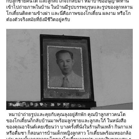
กับลูกชายคนโต
ละลูกสะใภ้จะกลับมา
หมาป่าขออนุญาตท่าน
เข้าไปถ่ายภาพในบ้าน ในบ้านมีรูปบรรพบุรุษและรูปของลูกหลาน
กเตี๋ยนติดตามข้างฝา
ละนี่คือภาพของโกเตี๋ยน ผลงาม หรือโก
ต๋องตัวจริงสมัยที่ยังมีชีวิตอยู่ครับ
หมาป่าถ่ายรูปและคุยกับคุณลุงอยู่สักพัก คุณป้าลูกสาวคนโต
ของโกเตี๋ยนก็กลับบ้านมาพร้อมลูกชายและลูกสะใภ้
นหนังสือ
ของคุณอาจินต์เคยเขียนว่า บางครั้งที่นั่งในร้านกินเหล้า กินกาแฟ
หรือดื่มชา ก็สอนการบ้านเด็กหญิงลูกสาว
กเตี๋ยนพร้อมหยอกล้อ