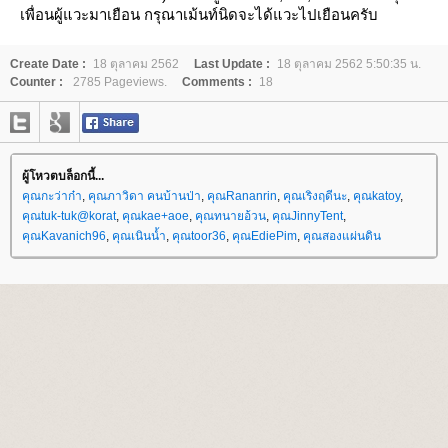
เพื่อนผู้แวะมาเยือน กรุณาเม้นท์นิดจะได้แวะไปเยือนครับ
Create Date :
18 ตุลาคม 2562
Last Update :
18 ตุลาคม 2562 5:50:35 น.
Counter :
2785 Pageviews.
Comments :
18
ผู้โหวตบล็อกนี้...
คุณกะว่าก๋า
,
คุณภาวิดา คนบ้านป่า
,
คุณRananrin
,
คุณเริงฤดีนะ
,
คุณkatoy
,
คุณtuk-tuk@korat
,
คุณkae+aoe
,
คุณทนายอ้วน
,
คุณJinnyTent
,
คุณKavanich96
,
คุณเนินน้ำ
,
คุณtoor36
,
คุณEdiePim
,
คุณสองแผ่นดิน