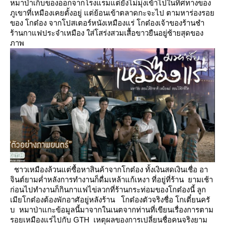
หมาป่าเก็บของออกจากโรงแรมแต่ยังไม่มุ่งเข้าไปในทิศทางของ
ภูเขาที่เหมืองเคยตั้งอยู่ แต่ย้อนเข้าตลาดกะจะไป
ตามหาร่องรอ
ของ โกต๋อง
จากโปสเตอร์หนังเหมืองแร่ โกต๋องเจ้าของร้านชำ
ร้านกาแฟประจำเหมือง ใส่โสร่งสวมเสื้อขาวยืนอยู่ซ้ายสุดของ
ภาพ
ชาวเหมืองล้วนแต่ซื้อหาสินค้าจากโกต๋อง ทั้งเงินสดเงินเชื่อ อา
จินต์ยามค่ำหลังการทำงานก็ดื่มเหล้าแก้เหงา
ที่อยู่ที่ร้าน ยามเช้า
ก่อนไปทำงานก็กินกาแฟไข่ลวกที่ร้านกระท่อมของโกต๋องนี้ ลูก
เมียโกต๋องต้องพักอาศัอยู่หลังร้าน
กต๋องตัวจริงชื่อ โกเตี๋ยนครั
บ หมาป่าแกะข้อมูลนี้มาจากในเนตจากท่านที่เขียนเรื่องการตาม
รอยเหมืองแร่ไปกับ
GTH เหตุผลของการเปลี่ยนชื่อคนจริงยาม