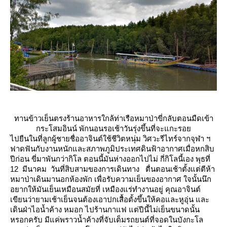
ทานข้าวเย็นตรงร้านอาหารใกล้ท่าเรือหมาป่าขี่กลับตอนมืดเข้า
กระโสมอินน์ พักนอนรอเช้าวันรุ่งขึ้นที่จะแกะรอ
ไปยืนในที่ลูกผู้ชายชื่ออาจินต์ใช้ชีวิตหนุ่ม วิศวะรีไทร์จากจุฬา ฯ
ฟาดฟันกับงานหนักและสภาพภูมิประเทศดินฟ้าอากาศเมื่อหกสิบ
ปีก่อน ขี่มาพันกว่ากิโล ตอนนี้มันห่างออกไปไม่
กี่กิโลนี้เอง
พุธที่
12 มีนาคม วันที่สิบสามของการเดินทาง
ตื่นตอนเช้าตั้งแต่ตีห้า
หมาป่าเดินมานอกห้องพัก เพื่อรับความเย็นของอากาศ ใจนั้นนึก
อยากให้มันเย็นเหมือนสมัยที่
เหมืองแร่ทำงานอยู่ คุณอาจินต์
เขียนว่ายามเช้าเย็นจนต้องเอาปกเสื้อตั้งขึ้นให้คอและหูอุ่น และ
เดินฝ่าไอน้ำค้าง หมอก
ไปร้านกาแฟ แต่ปีนี้ไม่เย็นขนาดนั้น
หรอกครับ มีแค่พราวน้ำค้างที่จับเต็มรถยนต์ที่จอดในบังกะโล