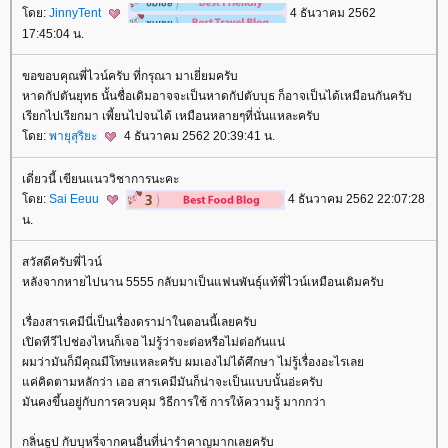
ดย:
JinnyTent
4 ธันวาคม 2562
17:45:04 น.
ขอขอบคุณพี่ไวน์ครับ ที่กรุณา มาเยี่ยมครับ
หาดกัปตันยุทธ นั้นชื่อเดิมอาจจะเป็นหาดกัปตับบุธ ก็อาจเป็นได้เหมือนกันครับ
เรียกไปเรียกมา เพี้ยนไปจนได้ เหมือนหลายๆที่นั่นแหละครับ
ดย:
พายุสุริยะ
4 ธันวาคม 2562 20:39:41 น.
เดี่ยวนี้ เขียนแนววิชาการนะคะ
ดย:
Sai Eeuu
4 ธันวาคม 2562 22:07:28
น.
สวัสดีครับพี่ไวน์
หลังจากหายไปนาน 5555 กลับมาเป็นแฟนพันธุ์แท้พี่ไวน์เหมือนเดิมครับ
เรื่องสารเคมีนี่เป็นเรื่องดราม่าในตอนนี้เลยครับ
เปิดทีวีไปช่องไหนก็เจอ ไม่รู้ว่าจะต่อหรือไม่ต่อกันแน่
ผมว่ามันก็มีคุณมีโทษแหละครับ ผมเองไม่ได้ศึกษา ไม่รู้เรื่องอะไรเล
ค่คิดตามหลักว่า เออ สารเคมีมันก็น่าจะเป็นแบบนั้นอ่ะครับ
มันคงขึ้นอยู่กับการควบคุม วิธีการใช้ การให้ความรู้ มากกว่า
กลิ่นธูป กับบุหรี่จากคนอื่นที่น่ารำคาญมากเลยครับ