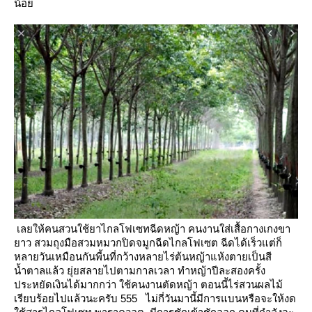
น้อ
เลยให้คนสวนใช้ยาไกลโฟเซทฉีดหญ้า คนงานใส่เสื้อกางเกงขา
าว สวมถุงมือสวมหมวกปิดจมูกฉีดไกลโฟเซต
ฉีดได้เร็วแต่ก็
หลายวันเหมือนกันพี้นที่กว้างหลายไร่ต้นหญ้าแห้งตายเป็นสี
น้ำตาลแล้ว ยุ่ยสลายไปตามกาลเวลา
ทำหญ้าปีละสองครั้ง
ประหยัดเงินได้มากกว่า ใช้คนงานตัดหญ้า
ตอนนี้ไร่สวนผลไม้
เรียบร้อยไปแล้วนะครับ 555
ไม่กี่วันมานี้มีการแบนหรือจะให้งด