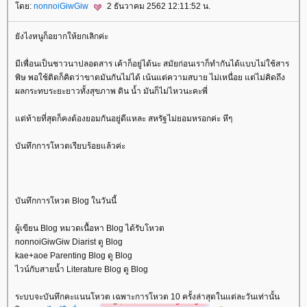
ดย:
nonnoiGiwGiw
2 ธันวาคม 2562 12:11:52 น.
ังไงหนูก็อยากให้ยกเลิกค่ะ
มีเพื่อนเป็นชาวนาปลอดสาร เค้าก็อยู่ได้นะ สมัยก่อนเราก็ทำกันได้แบบไม่ใช้สาร
พิษ พอใช้ติดก็คิดว่าขาดมันกันไม่ได้ เน้นแต่ความสบาย ไม่เหนื่อย แต่ไม่คิดถึง
ผลกระทบระยะยาวทั้งสุขภาพ ดิน น้ำ มันก็ไม่ไหวนะคะพี่
ต่ท้ายที่สุดก็คงต้องยอมกันอยู่ดีแหละ สหรัฐไม่ยอมหรอกค่ะ หึๆ
บันทึกการโหวตเรียบร้อยแล้วค่ะ
บันทึกการโหวต Blog ในวันนี้
ผู้เขียน Blog หมวดเนื้อหา Blog ได้รับโหวต
nonnoiGiwGiw Diarist ดู Blog
kae+aoe Parenting Blog ดู Blog
ไวน์กับสายน้ำ Literature Blog ดู Blog
ระบบจะบันทึกคะแนนโหวต เฉพาะการโหวต 10 ครั้งล่าสุดในแต่ละวันเท่านั้น