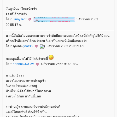
วันพูกจินมาใหม่เน้อเจ้า
จองที่ไว้ก่อนเจ้า
ดย:
JinnyTent
3 ธันวาคม 2562
20:55:17 น.
พวกนี้มันคิดไม่หมดกระบวนการว่ามันมีผลกระทบอะไรบ้าง ที่สำคัญไม่ได้มีแผน
หรืออะไรที่จะเอาไว้ลองรับเลย ก็เลยเป็นอย่างที่เห็นนี่แหละครับ
ดย: คุณต่อ (
toor36
) 3 ธันวาคม 2562 23:31:14 น.
ขอบคุณที่แวะไปให้กำลังใจค่ะพี่
ดย:
nonnoiGiwGiw
4 ธันวาคม 2562 9:00:18 น.
มาแล้วเจ้าาาา
ตะวาไมเกรนมาเคาะประตูเจ้า
กินยาแล้วบะค่อยเอาอยู่
บ้านไหนที่ต้องใช้สมาธิในการอ่าน
จะแปะไว้ก่อน มาวันนี้แตน
าฆ่าหญ้า ฆ่าแมลง จินว่ามันมีคุณอนันต์
ละมีโทษมหันต์ ต้องใช้หื้อเป็น