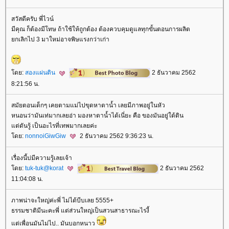
สวัสดีครับ พี่ไวน์
มีคุณ ก็ต้องมีโทษ ถ้าใช้ให้ถูกต้อง ต้องควบคุมดูแลทุกขั้นตอนการผลิต
กเลิกไป 3 มาใหม่อาจพิษแรงกว่าเก่า
ดย:
สองแผ่นดิน
2 ธันวาคม 2562
8:21:56 น.
สมัยตอนเด็กๆ เคยตามแม่ไปขุดหาตาน้ำ เลยมีภาพอยู่ในหัว
หนอนว่ามันเท่มากเลยอ่า มองหาตาน้ำได้เนี่ยะ คือ ของมันอยู่ใต้ดิน
ต่ดันรู้ เป็นอะไรที่เทพมากเลยค่ะ
ดย:
nonnoiGiwGiw
2 ธันวาคม 2562 9:36:23 น.
เรื่องนี้บ่มีความรู้เลยเจ้า
ดย:
tuk-tuk@korat
2 ธันวาคม 2562
11:04:08 น.
ภาพน่าจะใหญ่ค่ะพี่ ไม่ได้บีบเลย 5555+
ธรรมชาติมีนะคะพี่ แต่ส่วนใหญ่เป็นสวนสาธารณะไรงี้
ต่เพื่อนมันไม่ไป.. มันบอกหนาว