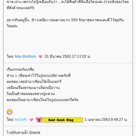
ขาล เถาะ เพราะไม่รู้เหมือนกันว่า ...จะได้สินค้าที่สั่งเมื่อใดน่ะค่ะ (รวมทั้งของไท
ที่สั่งด้วยนะเออ!!!!)
อยากกินหมูปิ้ง...ข้าวเหนียว ก่อนตายมาก..555 รักษาสุขภาพนะคะพี่ ไว้คุยกัน
หม่ค่ะ
ดย:
Max Bulliboo
31 มีนาคม 2563 17:11:02 น.
เรื่องกรรมกับเกลือ
ท่าน ว. เขียนเล่าไว้ในรูปแบบนิทานครับพี่
ผมชอบ เลยนำมาเขียนให้เป็นบทกวี
เหมือนเรื่องธรรมเมาบล็อกเมื่อวาน
ก็ฌป็นคำสอนของหลวงปู่แหวน
ผมชอบก็ฌอามาเขียนใหม่ในรูปแบบบทกวีครับ
ดย:
กะว่าก๋า
1 เมษายน 2563 9:49:27 น.
ไวน์กับสายน้ำ Diarist