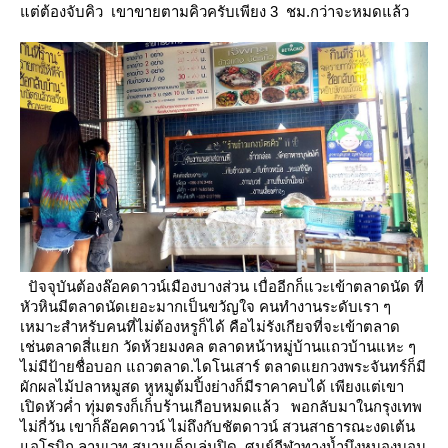
ต่ต้องจับคิว เขาขายตามคิวครับเพียง 3 ชม.กว่าจะหมดแล้ว
ปัจจุบันต้องล๊อคดาวน์เมืองบางส่วน เบื่ออีกก็แวะเข้าตลาดนัด
ที่
หัวหินมีตลาดนัดเยอะมากเป็นขวัญใจ คนทำงานระดับเรา ๆ
เหมาะสำหรับคนที่ไม่ต้องหรูก็ได้
คือไม่รังเกียจที่จะเข้าตลาด
เช่นตลาดสี่แยก วัดห้วยมงคล ตลาดหน้าหมู่บ้านแถวบ้านแหะ ๆ
ไม่มีป้ายชื่อบอก
ถวตลาด.ไดโนเสาร์ ตลาดแยกวงพระจันทร์ก็มี
ผักผลไม้ปลาหมูสด หูหมูต้มปิ้งย่างก็มีราคาคบได้
เพียงแต่เขา
เปิดหัวค่ำ ทุ่มตรงก็เก็บร้านเกือบหมดแล้ว
พอกลับมาในกรุงเทพ
ไม่กี่วัน เขาก็ล๊อคดาวน์ ไม่ถึงกับชัตดาวน์ สวนสาธารณะงดเต้น
อโรบิก ลานเวท
สนามเด็กเล่นปิด ศูนย์กีฬาทางน้ำบึงหนองบอน