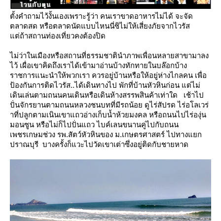
ตั้งคำถามไว้งั้นเองเพราะรู้ว่า คนเราขาดอาหารไม่ได้ จะจัด
ตลาดสด หรือตลาดนัดแบบไหนนี่ซิไม่ให้เสี่ยงภัยจากไวรัส
ต่ถ้าสถานท่องเที่ยวคงต้องปิด
ไม่ว่าในเมืองหรือสถานที่ธรรมชาตินำภาพเพื่อนหลายสาขามาลง
ไว้ เผื่อเขาคิดถึงเราได้เข้ามาอ่านบ้างทักทายในบล๊อกบ้าง
ราชการแนะนำให้พวกเรา ควรอยู่บ้านหรือให้อยู่ห่างไกลคน เพื่อ
ป้องกันการติดไวรัส..ได้เดินทางไป
พักที่บ้านหัวหินก่อน แต่ไม่
เดินเล่นตามถนนคนเดินหรือเดินห้างสรรพสินค้าเท่าใด
เช้าไป
ปั่นจักรยานตามถนนหลวงชนบทที่มีรถน้อย ดูไร่สัปรด ไร่อโลเวร่
าที่ปลูกตามเนินเขาแถวอ่างเก็บน้ำห้วยมงคล
หรือถนนไปไร่องุ่น
มอนซูน หรือไม่ก็ไปปั่นแถว ไบค์เลนขนานคู่ไปกับถนน
เพชรเกษมช่วง
รพ.สัตว์หัวหินของ ม.เกษตรศาสตร์ ไปทางแยก
ปราณบุรี บางครั้งก็แวะไปวัดเขาเต่าซึ่งอยู่ติดกับชายหาด