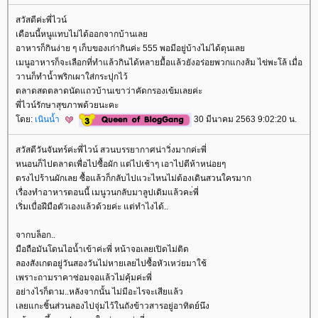
สวัสดีค่ะพี่ไวน์
เดือนนี้หนูแทบไม่ได้ออกจากบ้านเล
อาหารก็กินง่าย ๆ เก็บของเก่ากินค่ะ 555 พอมีอยู่บ้างไม่ได้ตุนเล
เมนูอาหารก็จะเลือกที่ทำแล้วกินได้หลายมื้อแล้วยังอร่อยพวกแกงส้ม ไข่พะโล้ เมื่อ
วานก็ทำน้ำพริกเผาใส่กระปุกไว้
ตลาดสดตลาดนัดแถวบ้านเขาว่าคัดกรองเข้มเลยค่ะ
พี่ไวน์รักษาสุขภาพด้วยนะคะ
ดย:
เนินน้ำ
30 มีนาคม 2563 9:02:20 น.
สวัสดีวันจันทร์ค่ะพี่ไวน์ สวนบรรยากาศน่าวิ่งมากค่ะพี่
หนอนก็ไปตลาดเพื่อไปซื้อผัก แต่ไปเช้าๆ เอาไปตีห้าหน่อยๆ
ตรงไปร้านผักเลย ซื้อแล้วก็กลับไปแวะไหนไม่ต้องเดินสวนใครมาก
เรื่องทำอาหารตอนนี้ เมนูวนกลับมาลูปเดิมแล้วคะ่พี่
เริ่มเบื่อฝีมือตัวเองแล้วด้วยค่ะ แต่ทำไงได้..
จากบล็อก..
มือถือมันโดนไอน้ำเข้าค่ะพี่ หน้าจอเลยเปิดไม่ติด
ลองสังเกตอยู่วันสองวันไม่หายเลยไปซื้อหัวเหว่ยมาใช้
เพราะถามราคาซ่อมจอแล้วไม่คุ้มค่ะพี่
อย่างไรก็ตาม..หลังจากนั้น ไม่มีอะไรจะเสียแล้ว
เลยแกะชิ้นส่วนลองไปจุ่มไว้ในถังข้าวสารอยู่อาทิตย์นึง