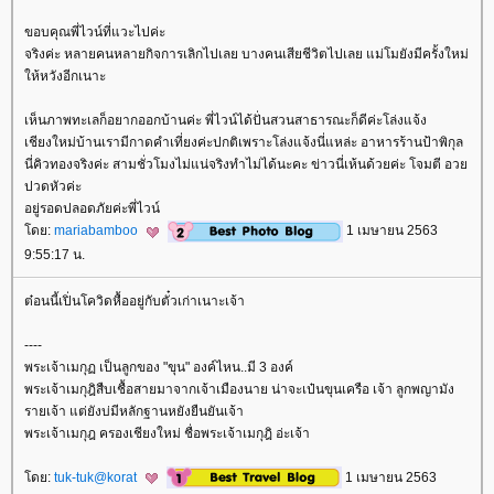
ขอบคุณพี่ไวน์ที่แวะไปค่ะ
จริงค่ะ หลายคนหลายกิจการเลิกไปเลย บางคนเสียชีวิตไปเลย แม่โมยังมีครั้งใหม่
ห้หวังอีกเนาะ
เห็นภาพทะเลก็อยากออกบ้านค่ะ พี่ไวน์ได้ปั่นสวนสาธารณะก็ดีค่ะโล่งแจ้ง
เชียงใหม่บ้านเรามีกาดคำเที่ยงค่ะปกติเพราะโล่งแจ้งนี่แหล่ะ อาหารร้านป้าพิกุล
นี่คิวทองจริงค่ะ สามชั่วโมงไม่แน่จริงทำไม่ได้นะคะ ข่าวนี่เห้นด้วยค่ะ โจมตี อว
ปวดหัวค่ะ
อยู่รอดปลอดภัยค่ะพี่ไวน์
ดย:
mariabamboo
1 เมษายน 2563
9:55:17 น.
ต๋อนนี้เปิ่นโควิดหื้ออยู่กับตั๋วเก่าเนาะเจ้า
----
พระเจ้าเมกุฏ เป็นลูกของ "ขุน" องค์ไหน..มี 3 องค์
พระเจ้าเมกุฎิสืบเชื้อสายมาจากเจ้าเมืองนาย น่าจะเป๋นขุนเครือ เจ้า ลูกพญามัง
รายเจ้า แต่ยังบ่มีหลักฐานหยังยืนยันเจ้า
พระเจ้าเมกุฎ ครองเชียงใหม่ ชื่อพระเจ้าเมกุฎิ อ่ะเจ้า
ดย:
tuk-tuk@korat
1 เมษายน 2563