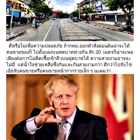
ดีหรือไม่เพื่อความปลอดภัย ถ้ากทม.ออกคำสั่งผ่อนผันน่าจะได้
คนขายของก็ ไปตั้งแผงบนฟตบาทห่างกัน
สัก 20 เมตรก็น่าจะพอ
เพียงต่อการไม่ติดเชื้อเข้าคิวบนฟุตบาทได้
ความสวยงามอาจจะ
ไม่มี แต่น้ำใจช่วยเหลือซึ่งกันและกันสวยงามกว่า ดีกว่าไปจับไข่
เอ้ยจับคนขายหรือคนขายหน้ากากรายเล็ก ๆ นะผมว่า