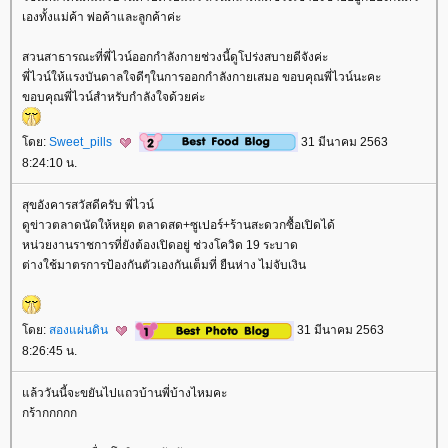
เองทั้งแม่ค้า พ่อค้าและลูกค้าค่ะ
สวนสาธารณะที่พี่ไวน์ออกกำลังกายช่วงนี้ดูโปร่งสบายดีจังค่ะ
พี่ไวน์ให้แรงบันดาลใจดีๆในการออกกำลังกายเสมอ ขอบคุณพี่ไวน์นะคะ
ขอบคุณพี่ไวน์สำหรับกำลังใจด้วยค่ะ
ดย:
Sweet_pills
31 มีนาคม 2563
8:24:10 น.
สุขอังคารสวัสดีครับ พี่ไวน์
ดูข่าวตลาดนัดให้หยุด ตลาดสด+ซูเปอร์+ร้านสะดวกซื้อเปิดได้
หน่วยงานราชการที่ยังต้องเปิดอยู่ ช่วงโควิด 19 ระบาด
ต่างใช้มาตรการป้องกันตัวเองกันเต็มที่ ยืนห่าง ไม่จับเงิน
ดย:
สองแผ่นดิน
31 มีนาคม 2563
8:26:45 น.
ล้ววันนี้จะขยันไปแถวบ้านพี่บ้างไหมคะ
กร้ากกกกก