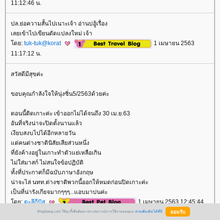
11:12:46 น.
ปล.ย่อความสั้นไปเนาะเจ้า อ่านบ่ฮู้เรื่อง
เลยเข้าไปเขียนดัดแปลงใหม่ เจ้า
ดย:
tuk-tuk@korat
1 เมษายน 2563
11:17:12 น.
สวัสดีมีสุขค่ะ
ขอบคุณกำลังใจให้นุ่งซิ่น5/2563ด้วยค่ะ
ตอนนี้ติดเกาะค่ะ เข้าออกไม่ได้จนถึง 30 เม.ย.63
อันที่จริงน่าจะปิดตั้งนานแล้ว
เงียบสงบไปได้อีกหลายวัน
ต่คนต่างชาตินิสัยเสียส่วนหนึ่ง
ที่ยังค้างอยู่ในเกาะทำตัวแย่เหลือเกิน
ไม่ใส่มาสก์ ไม่สนใจข้อปฏิบัติ
ทั้งที่ประกาศก็มีฉบับภาษาอังกฤษ
น่าจะไล่ นทท.ต่างชาติพวกนี้ออกให้หมดก่อนปิดเกาะค่ะ
เป็นที่น่ารังเกียจมากๆๆๆ...แอบมาบ่นค่ะ
ดย:
ตะลีกีปัส
1 เมษายน 2563 12:45:44
น.
BlogGang.com ใช้คุกกี้เพื่อพัฒนาประสบการณ์การใช้งานของคุณ
อ่านเพิ่มเติมได้ที่นี่