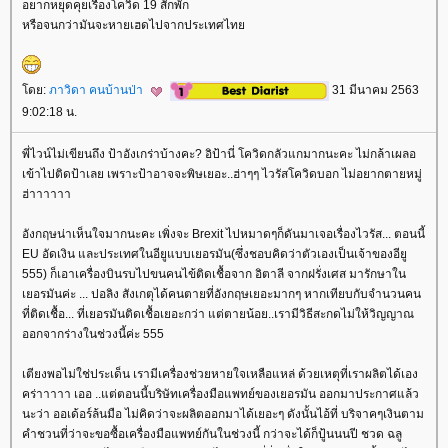
อยากหยุดคุยเรื่องโควิด 19 สักพัก
หรือจนกว่ามันจะหายเฮดไปจากประเทศไท
ดย:
ภาวิดา คนบ้านป่า
31 มีนาคม 2563
9:02:18 น.
พี่ไวน์ไม่เขียนถึง ป้าอังเกร่าบ้างคะ? อิป้านี่ โควิดกลัวแกมากนะคะ ไม่กล้าเผลอ
เข้าไปติดป้าเลย เพราะป้าอาจจะพิษเยอะ..ฮ่าๆๆ ไวรัสโควิดบอก ไม่อยากตายหมู่
ฮ่าาาาาา
อังกฤษน่าเห็นใจมากนะคะ เพิ่งจะ Brexit ไปหมาดๆก็ดันมาเจอเรื่องไวรัส... ตอนนี้
EU อัดเงิน และประเทศในอียูแบบเยอรมัน(ซึ่งชอบคิดว่าตัวเองเป็นเจ้าของอียู
555) ก็เอาเครื่องบินรบไปขนคนไข้ติดเชื้อจาก อิตาลี จากฝรั่งเศส มารักษาใน
เยอรมันค่ะ ... ปอลิง สังเกตุได้คนตายที่อังกฤษเยอะมากๆ หากเทียบกับจำนวนคน
ที่ติดเชื้อ... ที่เยอรมันติดเชื้อเยอะกว่า แต่ตายน้อย..เรามีวิธีสะกดไม่ให้วิญญาณ
ออกจากร่างในช่วงนี้ค่ะ 555
เตียงพอไม่ใช่ประเด็น เรามีเครื่องช่วยหายใจเหลือแหล่ ด้วยเหตุที่เราผลิตได้เอง
คร่าาาาา เออ ..แต่ตอนนี้บริษัทเครื่องมือแพทย์ของเยอรมัน ออกมาประกาศแล้ว
นะว่า ออเด้อร์ล้นมือ ไม่คิดว่าจะผลิตออกมาได้เยอะๆ ดังนั้นไอ้ที่ บริจาคๆเงินตาม
คำชวนที่ว่าจะขอซื้อเครื่องมือแพทย์กันในช่วงนี้ กว่าจะได้ก็ปู้นนนปี ชวด ฉลู