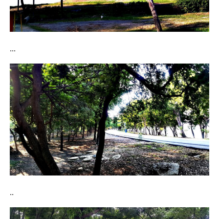
...
..