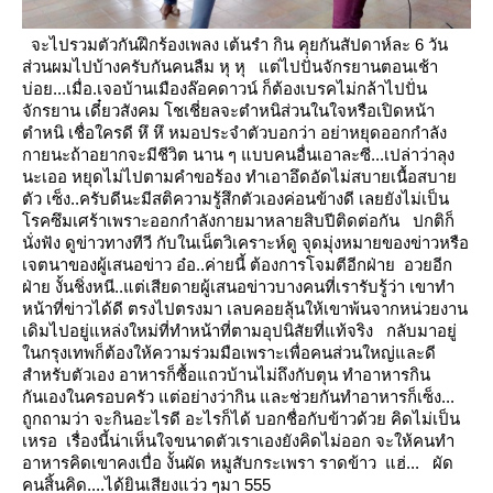
จะไปรวมตัวกันฝึกร้องเพลง เต้นรำ กิน คุยกันสัปดาห์ละ 6 วัน
ส่วนผมไปบ้างครับกันคนลืม หุ หุ
ต่ไปปั่นจักรยานตอนเช้า
บ่อย...เมื่อ.เจอบ้านเมืองล๊อคดาวน์ ก็ต้องเบรคไม่กล้าไปปั่น
จักรยาน เดี๋ยวสังคม
ชเชี่ยลจะตำหนิส่วนในใจหรือเปิดหน้า
ตำหนิ เชื่อใครดี หึ หึ หมอประจำตัวบอกว่า อย่าหยุดออกกำลัง
กายนะถ้าอยากจะมีชีวิต
นาน ๆ แบบคนอื่นเอาละซี...เปล่าว่าลุง
นะเออ
หยุดไม่ไปตามคำขอร้อง ทำเอาอึดอัดไม่สบายเนื้อสบา
ตัว เซ็ง..ครับดีนะมีสติความรู้สึกตัวเองค่อนข้างดี
เลยยังไม่เป็น
รคซึมเศร้าเพราะออกกำลังกายมาหลายสิบปีติดต่อกัน
ปกติก็
นั่งฟัง ดูข่าวทางทีวี กับในเน็ตวิเคราะห์ดู จุดมุ่งหมายของข่าวหรือ
เจตนาของผู้เสนอข่าว อ๋อ..ค่ายนี้
ต้องการโจมตีอีกฝ่าย อวยอีก
ฝ่าย งั้นชิ่งหนี..แต่เสียดายผู้เสนอข่าวบางคนที่เรารับรู้ว่า เขาทำ
หน้าที่ข่าวได้ดี
ตรงไปตรงมา เลบคอยลุ้นให้เขาพ้นจากหน่วยงาน
เดิมไปอยู่แหล่งใหม่ที่ทำหน้าที่ตามอุปนิสัยที่แท้จริง
กลับมาอยู่
นกรุงเทพก็ต้องให้ความร่วมมือเพราะเพื่อคนส่วนใหญ่และดี
สำหรับตัวเอง
อาหารก็ซื้อแถวบ้านไม่ถึงกับตุน ทำอาหารกิน
กันเองในครอบครัว
ต่อย่างว่ากิน และช่วยกันทำอาหารก็เซ็ง...
ถูกถามว่า
จะกินอะไรดี
อะไรก็ได้
บอกชื่อกับข้าวด้วย คิดไม่เป็น
เหรอ
เรื่องนี้น่าเห็นใจขนาดตัวเราเองยังคิดไม่ออก จะให้คนทำ
อาหารคิดเขาคงเบื่อ
งั้นผัด หมูสับกระเพรา ราดข้าว แฮ่...
ผัด
คนสิ้นคิด....
ได้ยินเสียงแว่ว ๆมา 555