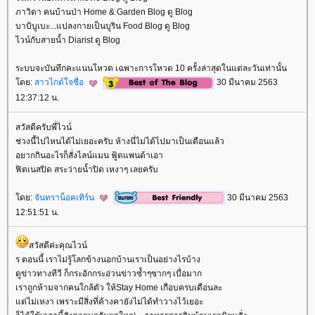
ภาวิดา คนบ้านป่า Home & Garden Blog ดู Blog
บาบิบูเบะ...แปลงกายเป็นบูริน Food Blog ดู Blog
ไวน์กับสายน้ำ Diarist ดู Blog
ระบบจะบันทึกคะแนนโหวต เฉพาะการโหวต 10 ครั้งล่าสุดในแต่ละวันเท่านั้น
ดย:
สาวไกด์ใจซื่อ
30 มีนาคม 2563
12:37:12 น.
สวัสดีครับพี่ไวน์
ช่วงนี้ไปไหนได้ไม่เยอะครับ ห้างนี่ไม่ได้ไปมาเป็นเดือนแล้ว
อยากกินอะไรก็สั่งไลน์แมน ฟู้ดแพนด้าเอา
ฟิตเนสปิด สระว่ายน้ำปิด เหงาๆ เลยครับ
ดย:
จันทราน็อคเทิร์น
30 มีนาคม 2563
12:51:51 น.
สวัสดีค่ะคุณไวน์
ร ตอนนี้ เราไม่รู้โลกข้างนอกบ้านเราเป็นอย่างไรบ้าง
ดูข่าวทางทีวี ก็กระอักกระอ่วนข่าวซ้ำๆซากๆ เบื่อมาก
เราถูกห้ามจากคนใกล้ตัว ให้Stay Home เกือบครบเดือนละ
ต่ไม่เหงา เพราะมีสิ่งที่ค้างคายังไม่ได้ทำวางไว้เยอะ