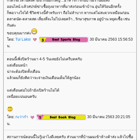
ก็ได้ใช้เวลานี้สังคายนากันยกใหญ่ ...อาหารการกินบ้านเรานิยมสั่ง
ออนไลน์ แล้วสปรย์ฆ่าเชื้อถุงอาหารที่มาส่งก่อนเข้าบ้าน อุ่นให้ร้อนอีกครั้ง
ก็พอวางใจได้ ชีวิตช่วงนี้สำหรับเรา ถือไม่ลำบาก หากแต่ไม่สะดวกเหมือนก่อน
ตลาดนัด-ตลาดสด เลี่ยงที่จะไม่ไปเลยคร้า...รักษาสุขภาพ อยู่บ้าน หยุดเชื้อ เช่น
กันค่ะ
ขอบคุณมากค่ะ
ดย:
Tui Laksi
30 มีนาคม 2563 15:56:53
น.
ตอนนี้เพิ่งปิดร้านมา 4-5 วันเลยยังไม่เครีบดครับ
ต่เดือนหน้า
น่าจะต้องปิดทั้งเดือน
ล้วผมก็ยังคิดว่าจะจ่ายเงินเดือนเต็มให้ลูกน้อง
ต่เดือนต่อไปถ้ายังเปิดร้านไม่ได้
เหนื่อยแน่นอนครับ
ดย:
กะว่าก๋า
30 มีนาคม 2563 20:21:05
น.
สถานการณ์ตอนนี้ไม่รู้เอาไงดีเลยครับ ส่วนมากที่บ้านผมเข้าห้างค้าส่ง แล้วไปซื้อ