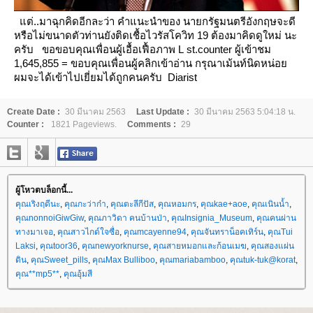
ต่..มาฉุกคิดอีกละว่า คำแนะนำของ นายกรัฐมนตรีอังกฤษจะดี
หรือไม่ขนาดตัวท่านยังติดเชื้อไวรัสโควิท 19
ต้องมาคิดดูใหม่ นะ
ครับ
ขอขอบคุณเพื่อนผู้เอื้อเฟื้อภาพ
L
st.counter ผู้เข้าชม
1,645,855
=
ขอบคุณเพื่อนผู้คลิกเข้าอ่าน กรุณาเม้นท์นิดหน่อ
ผมจะได้เข้าไปเยี่ยมได้ถูกคนครับ
Diarist
Create Date :
30 มีนาคม 2563
Last Update :
30 มีนาคม 2563 5:04:18 น.
Counter :
1821 Pageviews.
Comments :
29
ผู้โหวตบล็อกนี้...
คุณเริงฤดีนะ
,
คุณกะว่าก๋า
,
คุณตะลีกีปัส
,
คุณหอมกร
,
คุณkae+aoe
,
คุณเนินน้ำ
,
คุณnonnoiGiwGiw
,
คุณภาวิดา คนบ้านป่า
,
คุณInsignia_Museum
,
คุณคนผ่าน
ทางมาเจอ
,
คุณสาวไกด์ใจซื่อ
,
คุณmcayenne94
,
คุณจันทราน็อคเทิร์น
,
คุณTui
Laksi
,
คุณtoor36
,
คุณnewyorknurse
,
คุณสายหมอกและก้อนเมฆ
,
คุณสองแผ่น
ดิน
,
คุณSweet_pills
,
คุณMax Bulliboo
,
คุณmariabamboo
,
คุณtuk-tuk@korat
,
คุณ**mp5**
,
คุณอุ้มสี