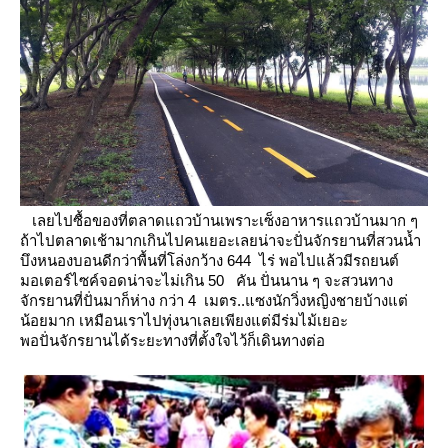
เลยไปซื้อของที่ตลาดแถวบ้านเพราะเซ็งอาหารแถวบ้านมาก ๆ
ถ้าไปตลาดเช้ามากเกินไปคนเยอะเลยน่าจะปั่นจักรยานที่สวนน้ำ
บึงหนองบอนดีกว่าพื้นที่โล่งกว้าง 644 ไร่
พอไปแล้วมีรถยนต์
มอเตอร์ไซค์จอดน่าจะไม่เกิน 50 คัน ปั่นนาน ๆ จะสวนทาง
จักรยานที่ปั่นมาก็ห่าง
กว่า 4 เมตร..แซงนักวิ่งหญิงชายบ้างแต่
น้อยมาก เหมือนเราไปทุ่งนาเลยเพียงแต่มีร่มไม้เยอะ
พอปั่นจักรยานได้ระยะทางที่ตั้งใจไว้ก็เดินทางต่อ