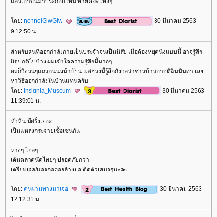
ล้วเอาขึ้นมาประกอบใหม่ หายค่ะพี่ เหอๆ
ดย:
nonnoiGiwGiw
30 มีนาคม 2563
9:12:50 น.
สำหรับคนที่ออกกำลังกายเป็นประจำจนเป็นนิสัย เมื่อต้องหยุดนิ่งแบบนี้ อาจรู้สึก
ผิดปกติไปบ้าง ผมเข้าใจความรู้สึกนี้มากๆ
ผมก็วิ่งวนๆแถวถนนหน้าบ้าน แต่ช่วงนี้รู้สึกกังวลว่าชาวบ้านอาจติฉินนินทา เล
หาวิธีออกกำลังในบ้านแทนครับ
ดย:
Insignia_Museum
30 มีนาคม 2563
11:39:01 น.
หัวหิน มีฝรั่งเยอะ
เป็นแหล่งกระจายเชื้อเช่นกัน
ห่างๆ ไกลๆ
เดินตลาดนัดไทยๆ ปลอดภัยกว่า
เตรียมเจล/แอลกอฮอลล้างมอ ติดตัวเสมอๆนะคะ
ดย:
คนผ่านทางมาเจอ
30 มีนาคม 2563
12:12:31 น.