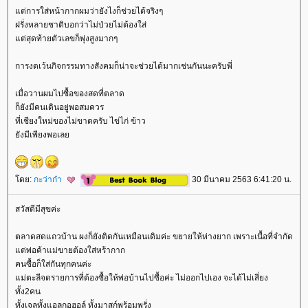
ต่การใส่หน้ากากผมว่ายังไงก็ช่วยได้จริงๆ
ฝรั่งหลายชาติบอกว่าไม่ป่วยไม่ต้องใส่
ต่สุดท้ายตัวเลขก็พุ่งสูงมากๆ
การงดเว้นกิจกรรมทางสังคมก็น่าจะช่วยได้มากเช่นกันนะครับพี่
เมื่อวานผมไปซื้อของสดที่ตลาด
ก็ยังมีคนเดินอยู่พอสมควร
ที่เชียงใหม่ของไม่ขาดครับ ไข่ไก่ ข้าว
ังมีเพียงพอเล
ดย:
กะว่าก๋า
30 มีนาคม 2563 6:41:20 น.
สวัสดีมีสุขค่ะ
ตลาดสดแถวบ้าน ผงก็ยังติดกันเหมือนเดิมค่ะ ขยายให้ห่างยาก เพราะเนื้อที่จำกัด
ต่พ่อค้าแม่ขายต้องใส่หร้ากาก
คนซื้อก็ใส่กันทุกคนค่ะ
ม่ตะลีจดรายการที่ต้องซื้อให้พ่อบ้านไปซื้อค่ะ ไม่ออกไปเอง จะได้ไม่เสี่ยง
ทั้ง2คน
ทั้งเจลทั้งแอลกอฮอล์ ทั้งมาสก์พร้อมพรั่ง