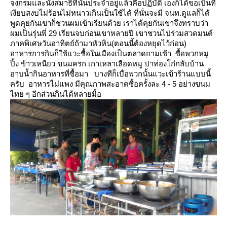
จงกรมและนั่งสมาธิที่นั่นประจำอยู่แล้วคือปฏิบัติ
เองก็ได้ขอเป็นที่
เงียบสงบไม่ร้อนไม่หนาวเกินเป็นใช้ได้
ที่นั่นจะมี จนท.ดูแลก็ได้
พูดคุยกันเขาก็ชวนผมเข้าเรียนด้วย เราได้คุยกันเขาจึงทราบว่า
ผมเป็นรุ่นพี่ 29 เรียนจบก่อนเขาหลายปี
เขาชวนไปร่วมสวดมนต์
ภาคพิเศษวันอาทิตย์ถ้ามาหัวหิน(ตอนนี้ต้องหยุดไว้ก่อน)
อาหารการกินก็ใช้แวะซื้อในเมืองเป็นตลาดยามเช้า ซื้อพวกหมู
ปิ้ง ข้าวเหนียว ขนมครก
เกาเหลาเลือดหมู ปาท่องโก๋กลับบ้าน
อาบน้ำกินอาหารที่ซื้อมา
บางทีก็เบื่อพวกนั้นแวะเข้าร้านแบบนี้
ครับ อาหารไม่แพง มีคุณภาพสะอาดซื้อครั้งละ 4 - 5 อย่างขนม
ไทย ๆ อีกส่วนกินได้หลายมื้อ