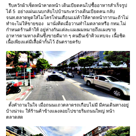
รีบควักผ้าเช็ดหน้าคาดหน้า เดินเบียดคนไปซื้ออาหารสำเร็จรูป
ได้ 5 อย่างเผ่นแนบกลับไปบ้านระหว่างเดินเบียดคน
กลับ
จนท.ตลาดพูดใส่ไมโครโฟนเตือนแม่ค้าให้คาดหน้ากากนะถ้าไม่
ทำจะไม่ให้ขายของ
มานั่งคิดเมื่อวานทำไมตลาดหรือ กทม.ไม่
กำหนดร้านค้าให้ อยู่ห่างกันแต่ละแผงผมหมายถึงแผงขา
อาหารตามทางเดินซึ่งขายดีมาก ๆ คนยืนเข้าคิวแทบจะ เนื้อชิด
เนื้อเพียงแต่มีเสื้อผ้ากั้นไว้
อันตรายครับ
ตั้งคำถามในใจ เมื่อถนนแถวตลาดรถเกือบไม่มี มีคนเดินทางอยู่
บ้างน่าจะ ให้ร้านค้าข้างแผงลอยไปขายริมถนนใหญ่
หน้า
ตลาดสด