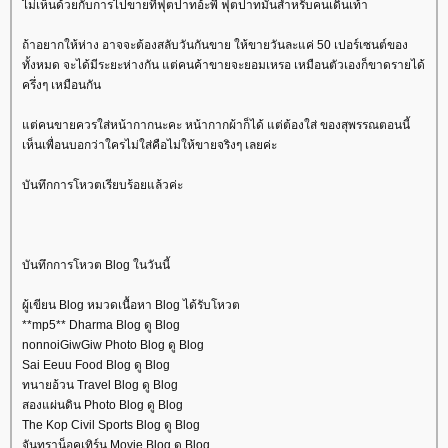
ไม่เห็นด้วยกับการไปขายที่ฟุตปาทอ้ะพี่ ฟุตปาทมันสำหรับคนเดินเท้า
ถ้าอยากให้ห่าง อาจจะต้องสลับวันกันขาย ให้ขายวันละแค่ 50 เปอร์เซนต์ของ
ทั้งหมด จะได้มีระยะห่างกัน แต่คนค้าขายจะยอมเหรอ เหมือนตัวเองก็ขาดรายได้
ครึ่งๆ เหมือนกัน
ต่คนขายควรใส่หน้ากากนะคะ หน้ากากผ้าก็ได้ แต่ต้องใส่ ของสุพรรณตอนนี้
เห็นเพื่อนบอกว่าใครไม่ใส่คือไม่ให้ขายจริงๆ เลยค่ะ
บันทึกการโหวตเรียบร้อยแล้วค่ะ
บันทึกการโหวต Blog ในวันนี้
ผู้เขียน Blog หมวดเนื้อหา Blog ได้รับโหวต
**mp5** Dharma Blog ดู Blog
nonnoiGiwGiw Photo Blog ดู Blog
Sai Eeuu Food Blog ดู Blog
ทนายอ้วน Travel Blog ดู Blog
สองแผ่นดิน Photo Blog ดู Blog
The Kop Civil Sports Blog ดู Blog
จันทราน็อคเทิร์น Movie Blog ดู Blog