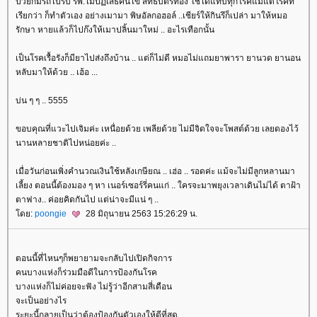
ป่วยก็มีรถไปรับ รพ.ไม่ปฏิเสธคนไข้ สิทธิบัตรทอง ใช้ได้แทบทุกโรคแม้แต่โรคที่
เรียกว่า ก็ทำตัวเอง อย่างเมามา พิษอัลกอฮอล์ ..เชียร์ให้กินรึก็เปล่า มาให้หมอ
รักษา หายแล้วก็ไปก๊งให้เมาปลิ้นมาใหม่ .. อะไรเทือกนั้น
เป็นโรคเรื้อรังก็มียาไปส่งถึงบ้าน .. แต่ก็ไม่ดี หมอไม่แถมยาพารา ยานวด ยานอน
หลับมาให้ด้วย .. เฮ้อ ...
บ่น ๆ ๆ .. 5555
ขอบคุณที่แวะไปเจิมค่ะ เหนื่อยด้วย เพลียด้วย ไม่มีจิดใจจะโพสต์ด้วย เลยดองไว้
นานหลายชาติไปหน่อยค่ะ ..
เมื่อวันก่อนเพิ่งคำนวณเงินใช้หลังเกษียณ .. เฮ่อ .. รอดค่ะ แม้จะไม่มีลูกหลานมา
เลี้ยง ตอนนี้ต้องมอง ๆ หา เนอร์เซอร์รี่คนแก่ .. ใครจะมาพยุงเวลาเดินไม่ได้ ตาฝ้า
ตาฟาง.. ค่อยคิดกันไป แต่น่าจะมีแน่ ๆ ..
ดย:
poongie
28 มิถุนายน 2563 15:26:29 น.
ตอนนี้ที่ไหนๆก็พยายามจะกลับไปเปิดกิจการ
คนบางแห่งก็ร่วมมือดีในการป้องกันโรค
บางแห่งก็ไม่ค่อยจะฟัง ไม่รู้ว่าอีกสามสี่เดือน
จะเป็นอย่างไร
ระยะนี้กลายเป็นว่าต้องป้องกันตัวเองให้ดีที่สุด