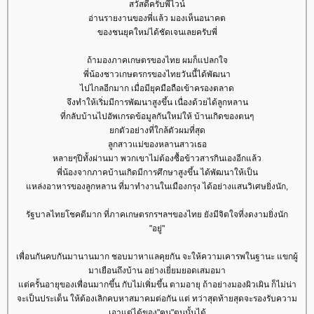
สวัสดีครับพี่ไวน์
อ่านรายงานของพี่แล้ว มองเห็นอนาคต
ของชนยุคใหม่ได้ชัดเจนเลยครับพี่
ถ้ามองภาคเกษตรของไทย ผมก็แปลกใจ
พี่น้องชาวเกษตรกรของไทยวันนี้ได้พัฒนา
ไปไกลอีกมาก เมื่อมียุคมือถือเข้าครองตลาด
จึงทำให้เริ่มมีการพัฒนาสูงขึ้น เนื่องด้วยได้ลูกหลาน
ที่กลับบ้านไปอัพเกรดข้อมูลกันใหม่ให้ บ้านเกิดของตนๆ
กตัวอย่างที่ใกล้ตัวผมที่สุด
ลูกสาวแม่ของหลานสาวเธอ
หลายๆปีทั้งผ่านมา พวกเขาไม่ต้องซื้อข้าวสารกินเองอีกแล้ว
พี่น้องจากภาคบ้านเกิดมีการศึกษาสูงขึ้น ได้พัฒนาให้เป็น
หล่งอาหารของลูกหลาน ที่มาทำงานในเมืองกรุง ได้อย่างแสนวิเศษยิ่งนัก,
รัฐบาลไทยโชคดีมาก ที่ภาคเกษตรกรฯลฯของไทย ยังมีจิตใจที่งดงามยิ่งนัก
"อยู่"
เพื่อนกันคบกันมานานมาก ชอบมาหาแลคุยกัน จะให้ความเคารพในฐานะ แขกผู้
มาเยือนถึงบ้าน อย่างเยี่ยมยอดเสมอมา
ต่ครั้นอายุของเพื่อนมากขึ้น กับไม่เพิ่มขึ้น ตามอายุ ถ้าอย่างมองผิวเผิน ก็ไม่น่า
จะเป็นประเด็น ให้ต้องเลิกคบหาสมาคมต่อกัน แต่ ทว่าสุดท้ายสุดจะรองรับความ
เอาแต่ได้ของ"ฅน"ตนนั้นได้