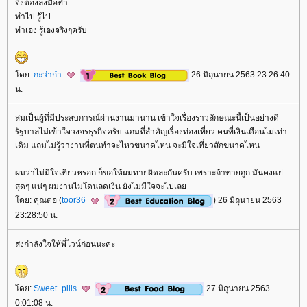
จึงต้องลงมือทำ
ทำไป รู้ไป
ทำเอง รู้เองจริงๆครับ
ดย:
กะว่าก๋า
26 มิถุนายน 2563 23:26:40
น.
สมเป็นผู้ที่มีประสบการณ์ผ่านงานมานาน เข้าใจเรื่องราวลักษณะนี้เป็นอย่างดี
รัฐบาลไม่เข้าใจวงจรธุรกิจครับ แถมที่สำคัญเรื่องท่องเที่ยว คนที่เงินเดือนไม่เท่า
เดิม แถมไม่รู้ว่างานที่ตนทำจะไหวขนาดไหน จะมีใจเที่ยวสักขนาดไหน
ผมว่าไม่มีใจเที่ยวหรอก ก็ขอให้ผมทายผิดละกันครับ เพราะถ้าทายถูก มันคงแย่
สุดๆ แน่ๆ ผมงานไม่โดนลดเงิน ยังไม่มีใจจะไปเล
ดย: คุณต่อ (
toor36
) 26 มิถุนายน 2563
23:28:50 น.
ส่งกำลังใจให้พี่ไวน์ก่อนนะคะ
ดย:
Sweet_pills
27 มิถุนายน 2563
0:01:08 น.