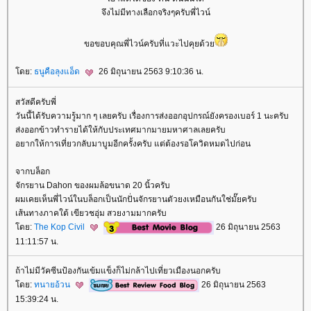
จึงไม่มีทางเลือกจริงๆครับพี่ไวน์
ขอขอบคุณพี่ไวน์ครับที่แวะไปคุยด้ว
ดย:
ธนูคือลุงแอ็ด
26 มิถุนายน 2563 9:10:36 น.
สวัสดีครับพี่
วันนี้ได้รับความรู้มาก ๆ เลยครับ เรื่องการส่งออกอุปกรณ์ยังครองเบอร์ 1 นะครับ
ส่งออกข้าวทำรายได้ให้กับประเทศมากมายมหาศาลเลยครับ
อยากให้การเที่ยวกลับมาบูมอีกครั้งครับ แต่ต้องรอโควิดหมดไปก่อน
จากบล็อก
จักรยาน Dahon ของผมล้อขนาด 20 นิ้วครับ
ผมเคยเห็นพี่ไวน์ในบล็อกเป็นนักปั่นจักรยานตัวยงเหมือนกันใช่มั๊ยครับ
เส้นทางภาคใต้ เขียวชอุ่ม สวยงามมากครับ
ดย:
The Kop Civil
26 มิถุนายน 2563
11:11:57 น.
ถ้าไม่มีวัคซีนป้องกันเข้มแข็งก็ไม่กล้าไปเที่ยวเมืองนอกครับ
ดย:
ทนายอ้วน
26 มิถุนายน 2563
15:39:24 น.