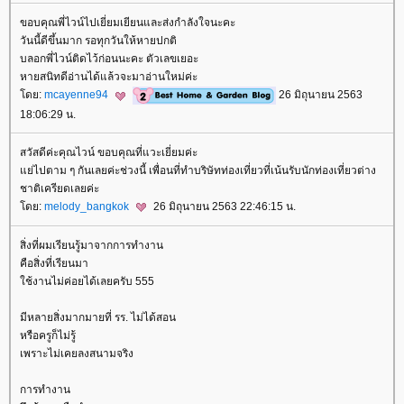
ขอบคุณพี่ไวน์ไปเยี่ยมเยียนและส่งกำลังใจนะคะ
วันนี้ดีขึ้นมาก รอทุกวันให้หายปกติ
บลอกพี่ไวน์ติดไว้ก่อนนะคะ ตัวเลขเยอะ
หายสนิทดีอ่านได้แล้วจะมาอ่านใหม่ค่ะ
ดย:
mcayenne94
26 มิถุนายน 2563
18:06:29 น.
สวัสดีค่ะคุณไวน์ ขอบคุณที่แวะเยี่ยมค่ะ
่ไปตาม ๆ กันเลยค่ะช่วงนี้ เพื่อนที่ทำบริษัทท่องเที่ยวที่เน้นรับนักท่องเที่ยวต่าง
ชาติเครียดเลยค่ะ
ดย:
melody_bangkok
26 มิถุนายน 2563 22:46:15 น.
สิ่งที่ผมเรียนรู้มาจากการทำงาน
คือสิ่งที่เรียนมา
ช้งานไม่ค่อยได้เลยครับ 555
มีหลายสิ่งมากมายที่ รร. ไม่ได้สอน
หรือครูก็ไม่รู้
เพราะไม่เคยลงสนามจริง
การทำงาน