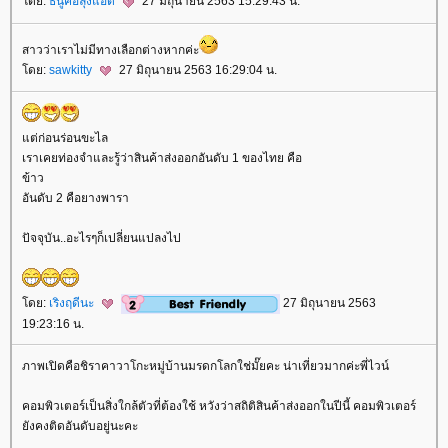
ดย:
ธนูคือลุงแอ็ด
27 มิถุนายน 2563 15:29:43 น.
สาวว่าเราไม่มีทางเลือกต่างหากค่ะ
ดย:
sawkitty
27 มิถุนายน 2563 16:29:04 น.
ต่ก่อนร่อนขะไล
เราเคยท่องจำและรู้ว่าสินค้าส่งออกอันดับ 1 ของไทย คือ
ข้าว
อันดับ 2 คือยางพารา
ปัจจุบัน..อะไรๆก็เปลี่ยนแปลงไป
ดย:
เริงฤดีนะ
27 มิถุนายน 2563
19:23:16 น.
ภาพเปิดคือชิราคาวาโกะหมู่บ้านมรดกโลกใช่มั๊ยคะ น่าเที่ยวมากค่ะพี่ไวน์
คอมพิวเตอร์เป็นสิ่งใกล้ตัวที่ต้องใช้ หวังว่าสถิติสินค้าส่งออกในปีนี้ คอมพิวเตอร์
ังคงติดอันดับอยู่นะคะ