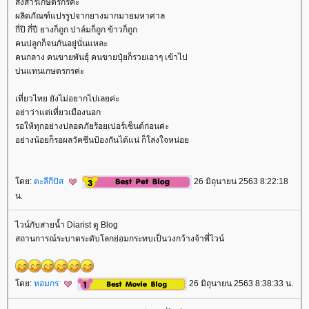
สงสารเกษตรกรค่ะ
ผลิตภัณฑ์แปรรูปจากยางมากมายมหาศาล
กี่ปี กี่ปี ยางก็ถูก ปาล์มก็ถูก ข้าวก็ถูก
คนปลูกก็จนกันอยู่นั่นแหละ
คนกลาง คนขายพันธุ์ คนขายปุ๋ยก็รวยเอาๆ เข้าไป
บ่นแทนเกษตรกรค่ะ
เที่ยวไทย ยังไม่อยากไปเลยค่ะ
อย่าว่าแต่เที่ยวเมืองนอก
รอให้ทุกอย่างปลอดภัยร้อยเปอร์เซ็นต์ก่อนค่ะ
อย่างน้อยก็รอผลวัคซีนป้องกันได้แน่ ก็โล่งใจหน่อ
ดย:
ตะลีกีปัส
26 มิถุนายน 2563 8:22:18
น.
ไวน์กับสายน้ำ Diarist ดู Blog
สถานการณ์ระบาดระดับโลกย่อมกระทบเป็นวงกว้างจ้าพี่ไวน์
ดย:
หอมกร
26 มิถุนายน 2563 8:38:33 น.