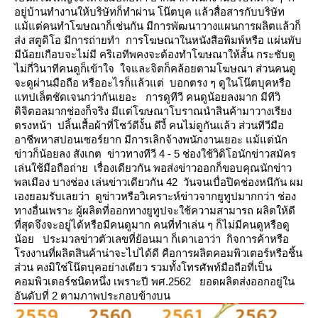
อยู่บ้านทำงานให้บริษัทก็ทำผ่าน โน๊ตบุค แล้วสื่อสารกับบริษัท
ม้แต่คนทำโฆษณาก็เช่นกัน มีการพัฒนาวางแผนการผลิตแล้วก็
ส่ง สตูดิโอ มีการถ่ายทำ การโฆษณาในหนังสือพิมพ์หรือ
ผ่นพับ
มีน้อยเกือบจะไม่มี
คริเอทีพคงจะต้องทำโฆษณาให้สั้น กระชับดู
ไม่กี่วินาทีคนดูก็เข้าใจ ใจและจิตก็คล้อยตามโฆษณา ส่วนคนดู
จะดูผ่านมือถือ
หรืออะไรก็แล้วแต่ บอกตรง ๆ ดูในโน๊ตบุคหรือ
ทปเล็ตชัดเจนกว่ากันเยอะ
การดูทีวี คนดูน้อยลงมาก มีทีวิ
ดิจิตอลมากช่องก็จริง มีแต่โฆษณาโบราณนำสินค้ามาวางเรียง
ตรงหน้า ปลิ้นเสื้อผ้าที่โชว์ดีงั้น
ดีงี้ คนไม่ดูกันแล้ว ส่วนทีวีมือ
อาชีพหาสปอนเซอร์ยาก มีการเลิกจ้างพนักงานเยอะ แม้แต่นัก
ข่าวก็น้อยลง
สังเกต ข่าวทางทีวี 4 - 5 ช่องใช้วิดิโอนักข่าวสมัคร
เล่นใช้มือถือถ่าย เรื่องเดียวกัน พอส่งข่าวออกก็ขอบคุณนักข่าว
พลเมือง
บางช่อง เล่นข่าวเดียวกัน 42 วันจนเบื่อปิดช่องหนีกัน
ผม
เองยอมรับเลยว่า ดูข่าวหรือวิเคราะห์ข่าวจากยูทูปมากกว่า ช่อง
ทางอื่นเพราะ ผู้ผลิตที่ออกทางยูทูปจะใช้ความสามารถ
ผลิตให้ดี
ที่สุดจึงจะอยู่ได้หรือมีคนดูมาก คนที่ทำเล่น ๆ ก็ไม่มีคนดูหรือดู
น้อ
ประมวลข่าวตัวเลขที่ย้อนมา ก็เดาเอาว่า กิจการค้าหรือ
รงงานที่ผลิตสินค้าน่าจะไปได้ดี คือการผลิตคอมพิวเตอร์หรือชิ้น
ส่วน
คงมิใช่โน๊ตบุคอย่างเดียว รวมทั้งโทรศัพท์มือถือที่เป็น
คอมพิวเตอร์ชนิดหนึ่ง
เพราะปี พศ.2562 ยอดผลิตส่งออกอยู่ใน
อันดับที่ 2 ตามภาพประกอบข้างบน