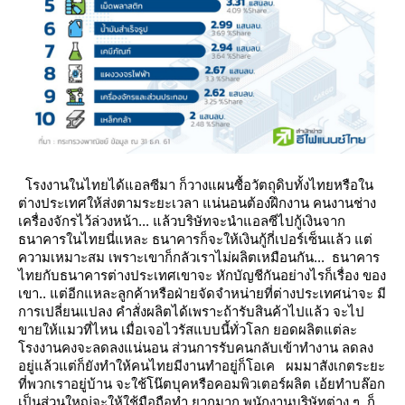
รงงานในไทยได้แอลซีมา ก็วางแผนซื้อวัตถุดิบทั้งไทยหรือใน
ต่างประเทศให้ส่งตามระยะเวลา แน่นอนต้องฝึกงาน
คนงานช่าง
เครื่องจักรไว้ล่วงหน้า... แล้วบริษัทจะนำแอลซีไปกู้เงินจาก
ธนาคารในไทยนี่แหละ ธนาคารก็จะให้เงินกู้กี่เปอร์เซ็นแล้ว
ต่
ความเหมาะสม เพราะเขาก็กลัวเราไม่ผลิตเหมือนกัน... ธนาคาร
ไทยกับธนาคารต่างประเทศเขาจะ หักบัญชีกันอย่างไรก็เรื่อง
ของ
เขา..
ต่อีกแหละลูกค้าหรือฝ่ายจัดจำหน่ายที่ต่างประเทศน่าจะ มี
การเปลี่ยนแปลง คำสั่งผลิตได้เพราะถ้ารับสินค้าไปแล้ว
จะไป
ขายให้แมวที่ไหน เมื่อเจอไวรัสแบบนี้ทั่วโลก
อดผลิตแต่ละ
รงงานคงจะลดลงแน่นอน ส่วนการรับคนกลับเข้าทำงาน ลดลง
อยู่แล้วแต่ก็ยังทำให้คนไทยมีงานทำอยู่ก็โอเค
ผมมาสังเกตระยะ
ที่พวกเราอยู่บ้าน จะใช้โน๊ตบุคหรือคอมพิวเตอร์ผลิต เอ้ยทำบล๊อก
เป็นส่วนใหญ่จะให้ใช้มือถือทำ ยากมาก
พนักงานบริษัทต่าง ๆ ก็