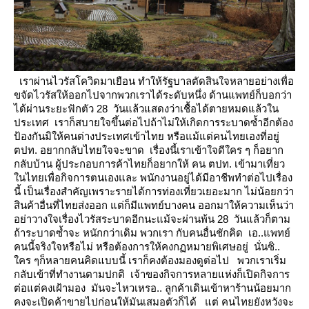
เราผ่านไวรัสโควิดมาเยือน ทำให้รัฐบาลตัดสินใจหลายอย่างเพื่อ
ขจัดไวรัสให้ออกไปจากพวกเราได้ระดับหนึ่ง
ด้านแพทย์ก็บอกว่า
ได้ผ่านระยะฟักตัว 28 วันแล้วแสดงว่าเชื้อได้ตายหมดแล้วใน
ประเทศ
เราก็สบายใจขึ้นต่อไปถ้าไม่ให้เกิดการระบาดซ้ำอีกต้อง
ป้องกันมิให้คนต่างประเทศเข้าไทย หรือแม้แต่คนไทยเองที่อยู่
ตปท.
อยากกลับไทยใจจะขาด เรื่องนี้เราเข้าใจดีใคร ๆ ก็อยาก
กลับบ้าน
ผู้ประกอบการค้าไทยก็อยากให้ คน ตปท. เข้ามาเที่ยว
นไทยเพื่อกิจการตนเองและ พนักงานอยู่ได้มีอาชีพทำต่อไปเรื่อง
นี้
เป็นเรื่องสำคัญเพราะรายได้การท่องเที่ยวเยอะมาก ไม่น้อยกว่า
สินค้าอื่นที่ไทยส่งออก
ต่ก็มีแพทย์บางคน ออกมาให้ความเห็นว่า
อย่าวางใจเรื่องไวรัสระบาดอีกนะแม้จะผ่านพ้น 28 วันแล้วก็ตาม
ถ้าระบาดซ้ำจะ
หนักกว่าเดิม
พวกเรา กับคนอื่นชักคิด เอ..แพทย์
คนนี้จริงใจหรือไม่ หรือต้องการให้คงกฏหมายพิเศษอยู่ นั่นซิ..
คร ๆก็หลายคนคิดแบบนี้
เราก็คงต้องมองดูต่อไป
พวกเราเริ่ม
กลับเข้าที่ทำงานตามปกติ เจ้าของกิจการหลายแห่งก็เปิดกิจการ
ต่อแต่คงเฝ้ามอง มันจะไหวเหรอ..
ลูกค้าเดินเข้าหาร้านน้อยมาก
คงจะเปิดค้าขายไปก่อนให้มันเสมอตัวก็ได้
ต่
คนไทยยังหวังจะ