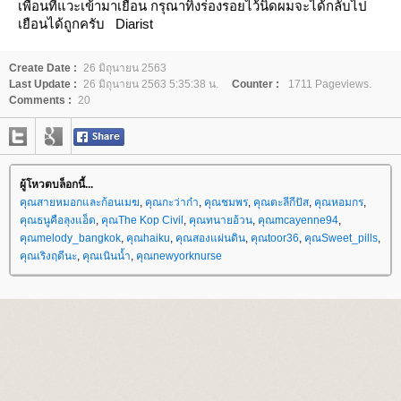
เพื่อนที่แวะเข้ามาเยือน กรุณาทิ้งร่องรอยไว้นิดผมจะได้กลับไป
เยือนได้ถูกครับ
Diarist
Create Date :
26 มิถุนายน 2563
Last Update :
26 มิถุนายน 2563 5:35:38 น.
Counter :
1711 Pageviews.
Comments :
20
ผู้โหวตบล็อกนี้...
คุณสายหมอกและก้อนเมฆ
,
คุณกะว่าก๋า
,
คุณชมพร
,
คุณตะลีกีปัส
,
คุณหอมกร
,
คุณธนูคือลุงแอ็ด
,
คุณThe Kop Civil
,
คุณทนายอ้วน
,
คุณmcayenne94
,
คุณmelody_bangkok
,
คุณhaiku
,
คุณสองแผ่นดิน
,
คุณtoor36
,
คุณSweet_pills
,
คุณเริงฤดีนะ
,
คุณเนินน้ำ
,
คุณnewyorknurse