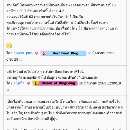
ช่วงต้นปีนี้ทางกระทรวงท่องเที่ยวและกีฬาเผยยอดนักท่องเที่ยวรวมของปี 62
ว่ามีราว 39.7 ล้านคน เพิ่มขึ้นร้อยละ4.2
ส่วนแนวโน้มปี 63 คาดขยายตัวในอัตราใกล้เคียงกัน
พอเกิดเหตุการณ์โรคระบาดขึ้นทำให้สิ่งที่คาดไว้เปลี่ยนไปสิ้นเชิงนะคะ
ได้แต่หวังให้สถานการณ์การท่องเที่ยวฟื้นตัวโดยเร็วเพื่อวงจรการทำงานด้าน
การท่องเที่ยวจะได้ขับเคลื่อนอีกครั้งค่ะพี่ไวน์
ดย:
Sweet_pills
28 มิถุนายน 2563
0:36:29 น.
หลังโควิดผ่านไป อะไร ๆ คงไม่เหมือนเดิมนะคะพี่ไวน์
หลายธุรกิจคงต้องปิดตัวไป ที่อยู่ต่อคงต้องปรับตัวกันอีกเยอะค่ะ
ดย:
เนินน้ำ
28 มิถุนายน 2563 12:09:18
น.
เป็นเรื่องที่ปวดเฮดมากเลย เจ้าโควิดนี่ ่คนหวิดตายกันเยอะ แม้ว่าคนติดเชื้อใน
บ้านเราจะไม่รุนแรงตายเป็นเบือแบบประเทศที่เจริญแล้วทั้งหลาย (เจริญวัตถุ แต่
ไม่เจริญใจ) เอาเข้าจริง ๆ คนไทยเข้าถึงบริการสาธารณสุขได้ง่ายและดีกว่าชาติ
ตะวันตกหรือแม้กระทั่งเกาหลี ญี่ปุ่น