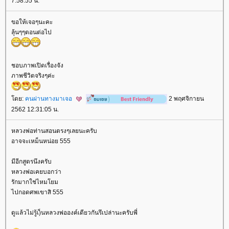
7:58:55 น.
ขอให้เจอๆนะคะ
ลุ้นๆๆตอนต่อไป
ชอบภาพเปิดเรื่องจัง
ภาพชีวิตจริงๆค่ะ
ดย:
คนผ่านทางมาเจอ
2 พฤศจิกายน
2562 12:31:05 น.
หลวงพ่อท่านสอนตรงๆเลยนะครับ
อาจจะเหม็นหน่อย 555
มีอีกสูตรนึงครับ
หลวงพ่อเคยบอกว่า
รักมากใช่ไหมโยม
ไปกอดศพเขาสิ 555
ดูแล้วไม่รู้เ)็นหลวงพ่อองค์เดียวกันรึเปล่านะครับพี่