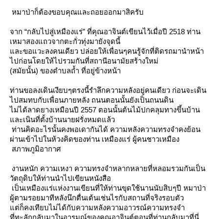
หมาป่าก็ต้องขอบคุณและถอยออกมาสิครับ
จาก “กลับไปสู่เหมืองแร่” ที่คุณอาจินต์เขียนไว้เมื่อปี 2518 ท่าน
เหมาสองแถวจากตะกั่วทุ่งมายังจุดนี้
ละขอแวะลงคนเดียว ปล่อยให้เพื่อนๆคนรู้จักที่ติดรถมานำหน้า
ไปก่อนโดยให้ไปรวมกันที่สถานีอนามัยสร้างใหม่
(สมัยนั้น) ของตำบลถ้ำ ที่อยู่ข้างหน้า
ท่านขอลงเดินเงียบๆตรงนี้รำลึกความหลังอยู่คนเดียว ก่อนจะเดิน
ไปสมทบกับเพื่อนภายหลัง ถนนตอนนั้นยังเป็นถนนดิน
ไม่ได้ลาดยางเหมือนปี 2557 ตอนนั้นต้นไม้ปกคลุมทางขึ้นบ้าน
ละเนินที่ตั้งบ้านนายฝรั่งหมดแล้ว
ท่านคิดอะไรนั้นคงพอเดากันได้ ความหลังความทรงจำคงย้อน
ผ่านเข้าไปในห้วงคิดของท่าน เหมืองแร่ ผู้คนชาวเหมือง
สภาพภูมิอากาศ
งานหนัก ความเหงา ความทรงจำหลากหลายที่หลอมรวมกันเป็น
วัตถุดิบให้ท่านนำไปเขียนหนังสือ
เป็นเหมืองแร่แห่งงานเขียนที่ให้ท่านขุดใช้นานนับสิบๆปี หมาป่า
ผู้ตามรอยมาทีหลังนึกตื่นเต้นเช่นไรกับสถานที่จริงรอบตัว
ต่ก็คงเทียบไม่ได้กับความหลังความอาวรณ์ความทรงจำ
ที่ทะลักกลับมาในอารมณ์ของคุณอาจินต์ตอนที่ท่านกลับมาที่นี่