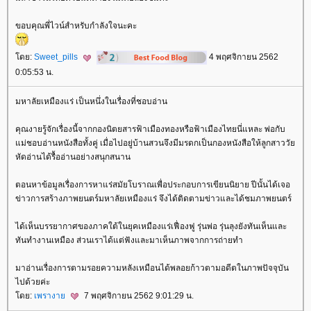
ขอบคุณพี่ไวน์สำหรับกำลังใจนะคะ
ดย:
Sweet_pills
4 พฤศจิกายน 2562
0:05:53 น.
มหาลัยเหมืองแร่ เป็นหนึ่งในเรื่องที่ชอบอ่าน
คุณงายรู้จักเรื่องนี้จากกองนิตยสารฟ้าเมืองทองหรือฟ้าเมืองไทยนี่แหละ พ่อกับ
ม่ชอบอ่านหนังสือทั้งคู่ เมื่อไปอยู่บ้านสวนจึงมีมรดกเป็นกองหนังสือให้ลูกสาววั
หัดอ่านได้รื้ออ่านอย่างสนุกสนาน
ตอนหาข้อมูลเรื่องการหาแร่สมัยโบราณเพื่อประกอบการเขียนนิยาย ปีนั้นได้เจอ
ข่าวการสร้างภาพยนตร์มหาลัยเหมืองแร่ จึงได้ติดตามข่าวและได้ชมภาพยนตร์
ได้เห็นบรรยากาศของภาคใต้ในยุคเหมืองแร่เฟื่องฟู รุ่นพ่อ รุ่นลุงยังทันเห็นและ
ทันทำงานเหมือง ส่วนเราได้แต่ฟังและมาเห็นภาพจากการถ่ายทำ
มาอ่านเรื่องการตามรอยความหลังเหมือนได้พลอยก้าวตามอดีตในภาพปัจจุบัน
ไปด้วยค่ะ
ดย:
เพรางา
7 พฤศจิกายน 2562 9:01:29 น.