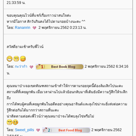
21:33:59 น.
ขอบคุณคุณไวน์ที่แชร์เรื่องราวน่าสนใจค่ะ
หากมีโอกาส สักวันรินคงได้ไปตามรอยบ้างนะคะ ^^
ดย:
Rananrin
2 พฤศจิกายน 2562 0:23:13 น.
สวัสดียามเช้าครับพี่ไวน์
ดย:
กะว่าก๋า
2 พฤศจิกายน 2562 6:34:16
น.
คุณหมาป่าเจอเขตทัณฑสถานเข้าทำให้การตามรอยจุดนี้ต้องล้มเลิกไปนะคะ
สถานที่ที่เคยผูกพัน เมื่อเวลาผ่านไปแล้วย้อนกลับมาที่เดิมยังมีความรู้สึกให้ระลึก
ถึง
การได้พบผู้คนที่เคยผูกพันในอดีตอย่างคุณอาจินต์และลุงไข่น่าจะยิ่งส่งต่อความ
รู้สึกต่อกันได้มากกว่าสถานที่นะคะ
น่าติดตามต่อค่ะพี่ไวน์ว่าคุณหมาป่าจะได้พบลุงไข่หรือไม่
ดย:
Sweet_pills
2 พฤศจิกายน 2562