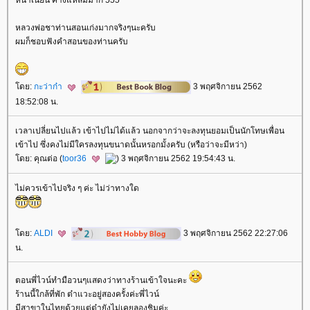
หน้าเนียน คางแหลมมาก 555
หลวงพ่อชาท่านสอนเก่งมากจริงๆนะครับ
ผมก็ชอบฟังคำสอนของท่านครับ
ดย:
กะว่าก๋า
3 พฤศจิกายน 2562
18:52:08 น.
เวลาเปลี่ยนไปแล้ว เข้าไปไม่ได้แล้ว นอกจากว่าจะลงทุนยอมเป็นนักโทษเพื่อน
เข้าไป ซึ่งคงไม่มีใครลงทุนขนาดนั้นหรอกมั้งครับ (หรือว่าจะมีหว่า)
ดย: คุณต่อ (
toor36
) 3 พฤศจิกายน 2562 19:54:43 น.
ไม่ควรเข้าไปจริง ๆ ค่ะ ไม่ว่าทางใด
ดย:
ALDI
3 พฤศจิกายน 2562 22:27:06
น.
ตอนพี่ไวน์ทำมือวนๆแสดงว่าทางร้านเข้าใจนะคะ
ร้านนี้ใกล้ที่พัก ต๋าแวะอยู่สองครั้งค่ะพี่ไวน์
มีสาขาในไทยด้วยแต่ต๋ายังไม่เคยลองชิมค่ะ