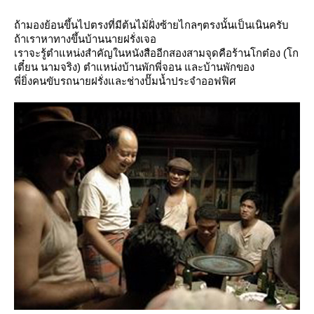
ถ้ามองย้อนขึ้นไปตรงที่มีต้นไม้ฝั่งซ้ายไกลๆตรงนั้นเป็นเนินครับ
ถ้าเราหาทางขึ้นบ้านนายฝรั่งเจอ
เราจะรู้ตำแหน่งสำคัญในหนังสืออีกสองสามจุดคือร้านโกต๋อง (โก
เตี๋ยน นามจริง) ตำแหน่งบ้านพักพี่จอน และบ้านพักของ
พี่ยิ่งคนขับรถนายฝรั่งและช่างปั๊มน้ำประจำออฟฟิศ