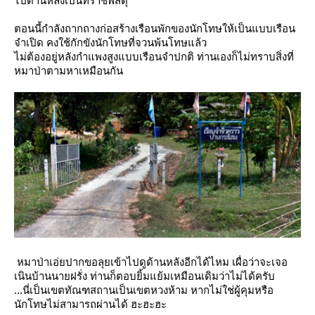
ไปด้านหลังเป็นที่ราชพัสดุ
ตอนนี้กำลังถากถางก่อสร้างเรือนพักของนักโทษให้เป็นแบบเรือน
จำเปิด คงใช้กักขังนักโทษที่จวนพ้นโทษแล้ว
ไม่ต้องอยู่หลังกำแพงสูงแบบเรือนจำปกติ ท่านเองก็ไม่ทราบสิ่งที่
หมาป่าตามหาเหมือนกัน
หมาป่าเอ่ยปากขอลุยเข้าไปดูด้านหลังอีกได้ไหม เผื่อว่าจะเจอ
เนินบ้านนายฝรั่ง ท่านก็ตอบยิ้มแย้มเหมือนเดิมว่าไม่ได้ครับ
...นี่เป็นเขตทัณฑสถานเป็นเขตหวงห้าม หากไม่ใช่ผู้คุมหรือ
นักโทษไม่สามารถผ่านได้ ฮะฮะฮะ