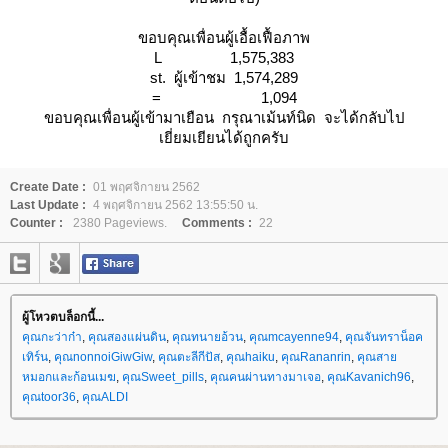
ขอบคุณเพื่อนผู้เอื้อเฟื้อภาพ
L 1,575,383
st. ผู้เข้าชม 1,574,289
= 1,094
ขอบคุณเพื่อนผู้เข้ามาเยือน กรุณาเม้นท์นิด จะได้กลับไป
เยี่ยมเยียนได้ถูกครับ
Create Date :
01 พฤศจิกายน 2562
Last Update :
4 พฤศจิกายน 2562 13:55:50 น.
Counter :
2380 Pageviews.
Comments :
22
ผู้โหวตบล็อกนี้...
คุณกะว่าก๋า
,
คุณสองแผ่นดิน
,
คุณทนายอ้วน
,
คุณmcayenne94
,
คุณจันทราน็อค
เทิร์น
,
คุณnonnoiGiwGiw
,
คุณตะลีกีปัส
,
คุณhaiku
,
คุณRananrin
,
คุณสา
หมอกและก้อนเมฆ
,
คุณSweet_pills
,
คุณคนผ่านทางมาเจอ
,
คุณKavanich96
,
คุณtoor36
,
คุณALDI