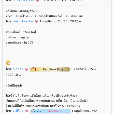
ดย:
จันทราน็อคเทิร์น
1 พฤศจิกายน 2562 15:24:14 น.
ทำไมน้องไม่เคยดูเรื่องนี้ นี่
พังงา... อยากไปค่ะ หนอนอยากไปสิมิลัน ยังไม่เคยไปเล้
ดย:
nonnoiGiwGiw
1 พฤศจิกายน 2562 16:20:42 น.
ซักผ้านี่ผมไม่ถนัดครับพี่
ต่ล้างจาน ถูบ้าน
งานถนัดเลยครับ 555
ดย:
กะว่าก๋า
1 พฤศจิกายน 2562
21:29:10 น.
สวัสดีมีสุขค่ะ
ไม่เข้าไปดีแล้วค่ะ ...ยังมีสถานที่น่าเที่ยวอีกเยอะในพังงา
เงียบสงบดี ไม่เป็นที่พลุกพล่านกับนักท่องเที่ยวที่มาเป็นกองทัพนัก
จังหวัดที่มีทรัพยากรธรรมชาติแยะ แต่เป็นทางผ่านหมดค่ะ
ดย:
ตะลีกีปัส
1 พฤศจิกายน 2562