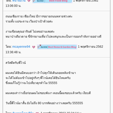
ดย:
ทนายอ้วน
1 พฤศจิกายน 2562
13:06:00 น.
ถนนเชียงราย เชียงใหม่ มีการขยายถนนหลายช่วงค่ะ
รวมทั้ง แม่ขะจาน เวียงป่าเป้าด้วยค่ะ
งานเขียนคุณอาจินต์ ไม่เคยอ่านเลยค่ะ
หมาป่าเดียวดาย ขี่จักรยานเที่ยวไปคงสนุกและเป็นการออกกำลังกายอย่างดี
ดย:
mcayenne94
1 พฤศจิกายน 2562
13:36:48 น.
สวัสดีครับพี่ไวน์
ผมเคยได้ยินมีคนบอกว่า ถ้าไปคุกให้เดินถอยหลังเข้ามา
จะได้ไม่ต้องเข้าไปอยู่จริงๆ พี่ไวน์เคยได้ยินไหมครับ
ซึ่งผมก็ไม่รู้ว่าจะไปเที่ยวคุกทำไม 55555
ผมเคยเล่าว่าเมื่อก่อนผมไม่ชอบพังงา ตอนนี้ผมชอบแล้วครับ เงียบดี
วันนี้พี่ไวน์มาสั้น ยังไม่ถึง 80 บรรทัดอย่างว่าเลยครับ 555555