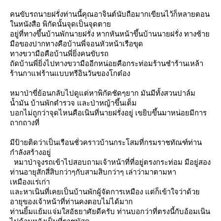
คนขับรถนายฝรั่งท่านนี้คุณอาจินต์นับถือมากเขียนไว้ก็หลายตอน
นหนังสือ พิกัดนั้นจุดเป็นจุดตา
อยู่ที่ทางขึ้นบ้านพักนายฝรั่ง หากหันหน้าขึ้นบ้านนายฝรั่ง ทางซ้า
มือของปากทางคือบ้านพี่จอนหัวหน้าเรือขุด
ทางขวามือคือบ้านพี่ยิ่งคนขับรถ
ถัดบ้านพี่ยิ่งไปทางขวามืออีกหน่อยคือกระท่อมร้านชำร้านเหล้า
ร้านกาแฟร้านแบบทรีอินวันของโกต๋อง
หมาป่าขี่ย้อนกลับไปดูแต่หาพิกัดชัดๆยาก มันมีทั้งสวนปาล์ม
น้ำมัน บ้านพักตำรวจ และป่าหญ้าขึ้นเต็ม
บอกไม่ถูกว่าจุดไหนคือเนินที่นายฝรั่งอยู่ เขยิบขึ้นมาหน่อยมีการ
ถากถางที่
มีป้ายติดว่าเป็นเรือนชั่วคราวบ้านกระโสมที่กรมราชทัณฑ์ท่าน
กำลังสร้างอยู่
หมาป่าจูงรถเข้าไปสอบถามเจ้าหน้าที่ที่อยู่ตรงกระท่อม มีอยู่สอง
ท่านอายุสักสี่สิบกว่าๆกับสามสิบกว่าๆ เล่าว่ามาตามหา
เหมืองแร่เก่า
ละหาเนินที่เคยเป็นบ้านพักผู้จัดการเหมือง แต่ก็เข้าใจว่าด้ว
อายุของเจ้าหน้าที่ท่านคงตอบไม่ได้มาก
ท่านยิ้มแย้มแจ่มใสอัธยาศัยดีครับ ท่านบอกว่าที่ตรงนี้กับอ้อมเนิน