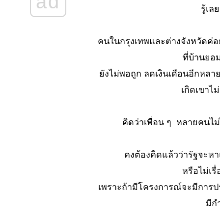
ad
No. 902 กรรม
รู้เ
สะท้อนยอกย้อน
ชีวิต(ตะพาบ)
คนในกรุงเทพและต่างจังหวัดค่อยย
No. 901 พบเพื่อ
นบล๊อกตัวเป็น ๆ
ที่บ้านยอ
อีกคน
ังไม่พอถูก ลดเงินเดือนอีกหลายส
No. 900 เขาว่า
เกิดเขาไม่
ผมรนหาที่...?
No. 899 ต้องดอง
เปล่าดองบล๊อก
คิดว่าเพื่อน ๆ หลายคนไม
นะเออ
No. 898 หมด
ความอดทน
คงต้องคิดแล้วว่ารัฐจะหา
(ตะพาบ)
หรือไม่เร
No. 897 เที่ยวฤดู
เพราะถ้ามีโครงการณ์จะมีการปร
ฝน เปียก..หรือน่า
กลัว..?
มีก
No. 896 ปักหมุด