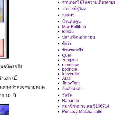
สวนดอกไม้ในความเดียวดาย
อาจารย์สุวิมล
ลุงแมว
บ้านต้นคูน
Max Bulliboo
toor36
ปลาแห้งนอกกรอบ
ตุ๊กจ้ะ
ข้ามขอบฟ้า
Quel
zungzaa
moresaw
ันธบัตรจริง
poongie
Ineverdie
งล่างนี้
ALDI
JinnyTent
ก่อนคาดว่าคงจะขายหมด
ล้งเล้งลัลล้า
ตร 10 ปี
วันจัน
Rananrin
สมาชิกหมายเลข 5106714
Princezz Matcha Latte