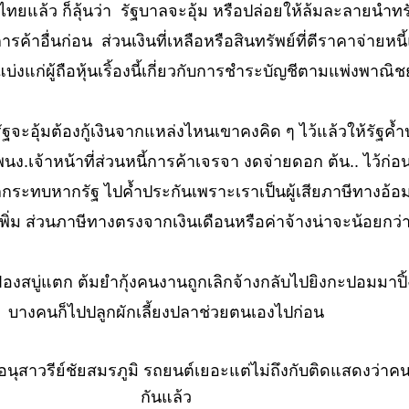
บินไทยแล้ว ก็ลุ้นว่า รัฐบาลจะอุ้ม หรือปล่อยให้ล้มละลายน
้การค้าอื่นก่อน ส่วนเงินที่เหลือหรือสินทรัพย์ที่ตีราคาจ่ายหนี
แบ่งแก่ผู้ถือหุ้นเริ้องนี้เกี่ยวกับการชำระบัญชีตามแพ่งพาณิชย
ัฐจะอุ้มต้องกู้เงินจากแหล่งไหนเขาคงคิด ๆ ไว้แล้วให้รัฐค้
นง.เจ้าหน้าที่ส่วนหนี้การค้าเจรจา งดจ่ายดอก ต้น.. ไว้ก่อ
ระทบหากรัฐ ไปค้ำประกันเพราะเราเป็นผู้เสียภาษีทางอ้อม
เพิ่ม ส่วนภาษีทางตรงจากเงินเดือนหรือค่าจ้างน่าจะน้อยกว่
มที่ฟองสบู่แตก ต้มยำกุ้งคนงานถูกเลิกจ้างกลับไปยิงกะปอมมา
บางคนก็ไปปลูกผักเลี้ยงปลาช่วยตนเองไปก่อน
ถวอนุสาวรีย์ชัยสมรภูมิ รถยนต์เยอะแต่ไม่ถึงกับติดแสดงว
กันแล้ว