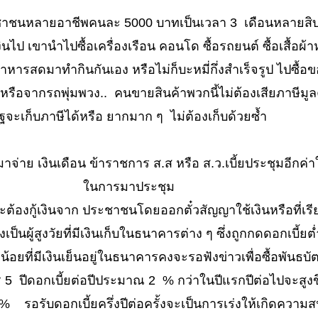
ระชาชนหลายอาชีพคนละ 5000 บาทเป็นเวลา 3 เดือนหลายสิบ
นไป เขานำไปซื้อเครื่องเรือน คอนโด ซื้อรถยนต์ ซื้อเสื้อผ้า
อาหารสดมาทำกินกันเอง หรือไม่ก็บะหมี่กึ่งสำเร็จรูป ไปซื
 หรือจากรถพุ่มพวง.. คนขายสินค้าพวกนี้ไม่ต้องเสียภาษีมูลค
ัฐจะเก็บภาษีได้หรือ ยากมาก ๆ ไม่ต้องเก็บด้วยซ้ำ
่าย เงินเดือน ข้าราชการ ส.ส หรือ ส.ว.เบี้ยประชุมอีกค่า
นการมาประชุม
ต้องกู้เงินจาก ประชาชนโดยออกตั๋วสัญญาใช้เงินหรือที่เรี
็นผู้สูงวัยที่มีเงินเก็บในธนาคารต่าง ๆ ซึ่งถูกกดดอกเบี้ยต่ำ 
ุน้อยที่มีเงินเย็นอยู่ในธนาคารคงจะรอฟังข่าวเพื่อซื้อพันธบั
 5 ปีดอกเบี้ยต่อปีประมาณ 2 % กว่าในปีแรกปีต่อไปจะสูงขึ
 % รอรับดอกเบี้ยครึ่งปีต่อครั้งจะเป็นการเร่งให้เกิดความ