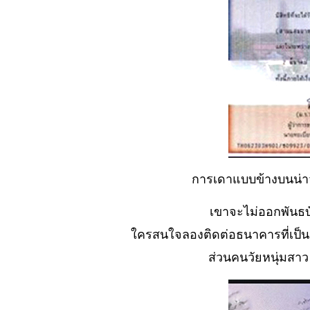
์No. 883 จะอุ้ม
หรือให้เขา
จับ......กิน
No. 882 หนทาง
ที่น่าจะ สว่างไสว
บบ...?
์No. 881
อุปสรรคครั้ง
หม่ (ตะพาบ)
No. 880 กิน อยู่่
รอเที่ยว..และ..?
การเดาแบบข้างบนน่าจ
No. 879 ทำไมจึง
ทำกับ หมอได้
เขาจะไม่ออกพันธบั
No. 878 .ใกล้
ครสนใจลองติดต่อธนาคารที่เป็นต
หรือไกลดีกว่า
ส่วนคนวัยหนุ่มสาว
กัน
No. 877 สิ่งที่
ตามไม่ค่อยทัน