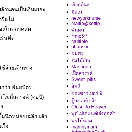
เริงฤดีนะ
ล้านคนเป็นเงินเยอะ
มิลเม
newyorknurse
หรือไม่
maitip@kettip
้อของในตลาดสด
พันคม
**mp5**
่าเพิ่ม
multiple
phunsud
ชมพร
ร่มไม้เย็น
Maeboon
ใช้จ่ายเดินทาง
เป็ดสวรรค์
Sweet_pills
อุ้มสี
ยกว่า พันธบัตร
ซองขาวเบอร์ 9
ไม่กี่สตางค์ (ต่อปี)
รู้นะว่าคิดถึง
ตร
Close To Heaven
พูดไม่เก่ง แต่เจ๋งทุกคำ
้นนิดหน่อยเฉลี่ยแล้ว
พรไม้หอม
สนใจ
mambymam