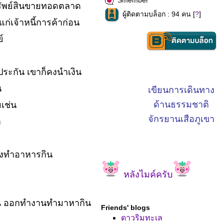
Smember
ำทรัพย์สินขายทอดตลาด
ผู้ติดตามบล็อก : 94 คน [
?
]
้แก่เจ้าหนี้การค้าก่อน
์
ำประกัน เขาก็คงนำเงิน
น
เขียนการเดินทาง
ด้านธรรมชาติ
เช่น
จักรยานเสือภูเขา
า
ปิ้งทำอาหารกิน
หลังไมค์ครับ
่าคน ออกทำงานทำมาหากิน
Friends' blogs
ดาวริมทะเล