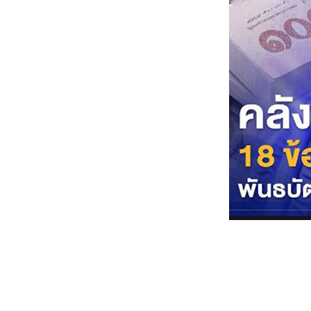
No. 876 สิ่งที่เค
พลาดไป
(ตะพาบ)
No. 875 อายแต่
ก็ต้องขา
No. 874 เมื่อโค
วิด ลาจาก..แล้ว
เราจะ
์No. 873 เปลี่ยนที่
ทำงานใหม่ใน
เวลานี้ดี หรือ..?
No. 872 พ้น
..สภาวะฉุกเฉิน
ล้วพวกเรา
จะ....? (ตะพาบ)
์์No. 871 ชีวิตไม่
สิ้นหวัง แบบนี้ดี
หรือไม่....?