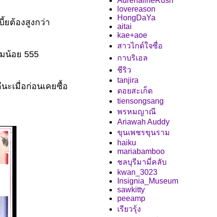
AdrenalineRush
lovereason
HongDaYa
ี้ยต้องสูงกว่า
aitai
kae+aoe
สาวไกด์ใจซื่อ
อมน้อย 555
กาบริเอล
ชีริว
tanjira
ีนะเมื่อก่อนเคยซื้อ
ดอยสะเก็ด
tiensongsang
พรหมญาณี
Ariawah Auddy
ขุนเพชรขุนราม
haiku
mariabamboo
ชลบุรีมามี่คลับ
kwan_3023
Insignia_Museum
sawkitty
peeamp
เรียวรุ้ง