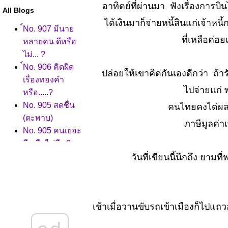
อาทิตย์ที่ผ่านมา ฟังเรื่องการ
All Blogs
ได้เงินมาก็จ่ายหนี้สินแก่เจ้าหนี
์No. 907 มีนา
ที่เหลือค่อย
หลายคน ดีหรือ
ไม่... ?
์No. 906 คิดผิด
ปล่อยให้เขาคิดกันเองดีกว่า ถ้าร
เรื่องทองคำ
ไปจ่ายแก่ พ
หรือ.....?
No. 905 สดชื่น
คนไทยคงได่ผลก
(ตะพาบ)
ภาษีมูลค่า
No. 905 คนเยอะ
ดี หรือไม่ดี...?
No. 904 อาชีพ
วันที่เขียนนี้นึกถึง ยา
หลัง โควิดมา
เยือน
No. 903 ก่อกวน
เช้าเมื่อวานขับรถเข้าเมืองก็ไปแ
เลี้ยงให้อ้วน
จมตี..?