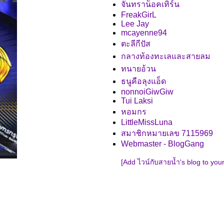
จันทราน็อคเทิร์น
FreakGirL
Lee Jay
mcayenne94
ตะลีกีปัส
กลางท้องทะเลและสายลม
ทนายอ้วน
ธนูคือลุงแอ็ด
nonnoiGiwGiw
Tui Laksi
หอมกร
LittleMissLuna
สมาชิกหมายเลข 7115969
Webmaster - BlogGang
[Add ไวน์กับสายน้ำ's blog to you