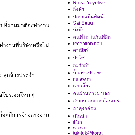
Rinsa Yoyolive
กิ่งฟ้า
ปลายแป้นพิมพ์
Sai Eeuu
ว ที่ผ่านมาต้องทำงาน
บ่งบ๊ง
คนที่ใช่ ในวันที่ผิด
reception hall
ทำงานที่บริษัทหรือไม่
ดาเลียร์
ป้าโซ
กะว่าก๋า
น้ำ-ฟ้า-ป่า-เขา
ร ลูกจ้างประจำ
nulaw.m
เศษเสี้ยว
คนผ่านทางมาเจอ
ือโปรเจคใหม่ ๆ
สายหมอกและก้อนเมฆ
อาคุงกล่อง
ก็จะมีการจ้างแรงงาน
เนินน้ำ
tifun
wicsir
tuk-tuk@korat