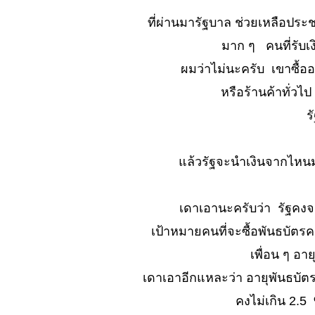
ท่องเที่ยว ที่....?
ที่ผ่านมารัฐบาล ช่วยเหลือป
No. 895
เปลี่ยนแปลง เรา
มาก ๆ คนที่รับเงิ
ต้องยอม..
ผมว่าไม่นะครับ เขาซื้อ
หรือ..?
No. 894 อาชีพ
หรือร้านค้าทั่วไป
สนธรรมดา แต่
ร
ช้ได้นะ
์No. 893 สุด
สายตา (ตะพาบ)
ล้วรัฐจะนำเงินจากไหนมาจ
์No. 892 เกือบมี
สาระ...
เดาเอานะครับว่า รัฐคงจะ
No. 891 น่า
เป้าหมายคนที่จะซื้อพันธบัตรคงเป
รัก..จะตายไป
เขาไม่แล
เพื่อน ๆ อาย
์No. 890 เที่ยว
เดาเอาอีกแหละว่า อายุพันธบัตร
เชิงเขาสวย @
คงไม่เกิน 2.5
ห้วยไทรงาม