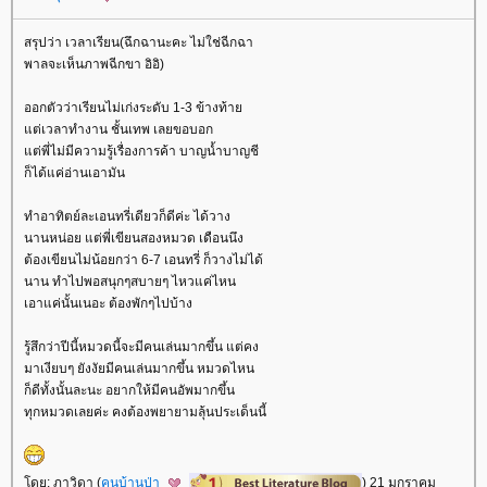
สรุปว่า เวลาเรียน(ฉึกฉานะคะ ไม่ใช่ฉีกฉา
พาลจะเห็นภาพฉีกขา อิอิ)
ออกตัวว่าเรียนไม่เก่งระดับ 1-3 ข้างท้า
ต่เวลาทำงาน ชั้นเทพ เลยขอบอก
ต่พี่ไม่มีความรู้เรื่องการค้า บาญน้ำบาญชี
ก็ได้แค่อ่านเอามัน
ทำอาทิตย์ละเอนทรี่เดียวก็ดีค่ะ ได้วาง
นานหน่อย แต่พี่เขียนสองหมวด เดือนนึง
ต้องเขียนไม่น้อยกว่า 6-7 เอนทรี่ ก็วางไม่ได้
นาน ทำไปพอสนุกๆสบายๆ ไหวแค่ไหน
เอาแค่นั้นเนอะ ต้องพักๆไปบ้าง
รู้สึกว่าปีนี้หมวดนี้จะมีคนเล่นมากขึ้น แต่คง
มาเงียบๆ ยังงัยมีคนเล่นมากขึ้น หมวดไหน
ก็ดีทั้งนั้นละนะ อยากให้มีคนอัพมากขึ้น
ทุกหมวดเลยค่ะ คงต้องพยายามลุ้นประเด็นนี้
ดย: ภาวิดา (
คนบ้านป่า
) 21 มกราคม