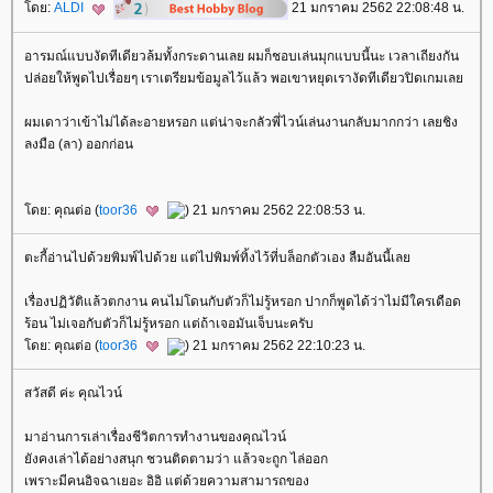
ดย:
ALDI
21 มกราคม 2562 22:08:48 น.
อารมณ์แบบงัดทีเดียวล้มทั้งกระดานเลย ผมก็ชอบเล่นมุกแบบนี้นะ เวลาเถียงกัน
ปล่อยให้พูดไปเรื่อยๆ เราเตรียมข้อมูลไว้แล้ว พอเขาหยุดเรางัดทีเดียวปิดเกมเล
ผมเดาว่าเข้าไม่ได้ละอายหรอก แต่น่าจะกลัวพี่ไวน์เล่นงานกลับมากกว่า เลยชิง
ลงมือ (ลา) ออกก่อน
ดย: คุณต่อ (
toor36
) 21 มกราคม 2562 22:08:53 น.
ตะกี้อ่านไปด้วยพิมพ์ไปด้วย แต่ไปพิมพ์ทิ้งไว้ที่บล็อกตัวเอง ลืมอันนี้เล
เรื่องปฏิวัติแล้วตกงาน คนไม่โดนกับตัวก็ไม่รู้หรอก ปากก็พูดได้ว่าไม่มีใครเดือด
ร้อน ไม่เจอกับตัวก็ไม่รู้หรอก แต่ถ้าเจอมันเจ็บนะครับ
ดย: คุณต่อ (
toor36
) 21 มกราคม 2562 22:10:23 น.
สวัสดี ค่ะ คุณไวน์
มาอ่านการเล่าเรื่องชีวิตการทำงานของคุณไวน์
ังคงเล่าได้อย่างสนุก ชวนติดตามว่า แล้วจะถูก ไล่ออก
เพราะมีคนอิจฉาเยอะ อิอิ แต่ด้วยความสามารถของ