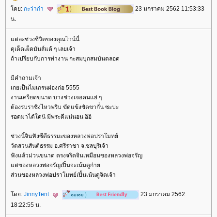
ดย:
กะว่าก๋า
23 มกราคม 2562 11:53:33
น.
ต่ละช่วงชีวิตของคุณไวน์นี่
ดุเด็ดเผ็ดมันส์แต้ ๆ เลยเจ้า
ถ้าเปรียบกับการทำงาน กะสมบุกสมบันตลอด
มีคำถามเจ้า
เกยเป็นไมเกรนผ่องก่อ 5555
งานเครียดขนาด บางช่วงเจอคนแย่ ๆ
ต้องรบราชิงไหวพริบ ขัดแข้งขัดขากั๋น ซะปะ
รอดมาได้ใดนิ มีพระดีแน่นอน อิอิ
ช่วงนี้จินฟังซีดีธรรมะของหลวงพ่อปราโมทย์
วัดสวนสันติธรรม อ.ศรีราชา จ.ชลบุรีเจ้า
ฟังแล้วม่วนขนาด ตรงจริตจินเหมือนของหลวงพ่อจรัญ
ต่ของหลวงพ่อจรัญเปิ้นจะเน้นดูก๋า
ส่วนของหลวงพ่อปราโมทย์เปิ้นเน้นดูจิตเจ้า
ดย:
JinnyTent
23 มกราคม 2562
18:22:55 น.