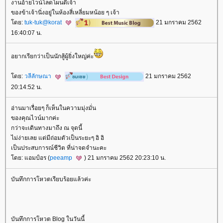
งานอ้ายไวน์โลดโผนดีเจ้า
ของข้าเจ้านิ่งอยู่ในห้องสี่เหลี่ยมหน้อย ๆ เจ้า
ดย:
tuk-tuk@korat
21 มกราคม 2562
16:40:07 น.
อยากเรียกว่าเป็นนักสู้ผู้ยิ่งใหญ่ค่ะ
ดย:
วลีลักษณา
21 มกราคม 2562
20:14:52 น.
อ่านมาเรื่อยๆ ก็เห็นในความมุ่งมั่น
ของคุณไวน์มากค่ะ
กว่าจะเดินทางมาถึง ณ จุดนี้
ไม่ง่ายเลย แต่มีถ่อมตัวเป็นระยะๆ อิ อิ
เป็นประสบการณ์ชีวิต ที่น่าจดจำนะคะ
ดย: แอมป์อร (
peeamp
) 21 มกราคม 2562 20:23:10 น.
บันทึกการโหวตเรียบร้อยแล้วค่ะ
บันทึกการโหวต Blog ในวันนี้