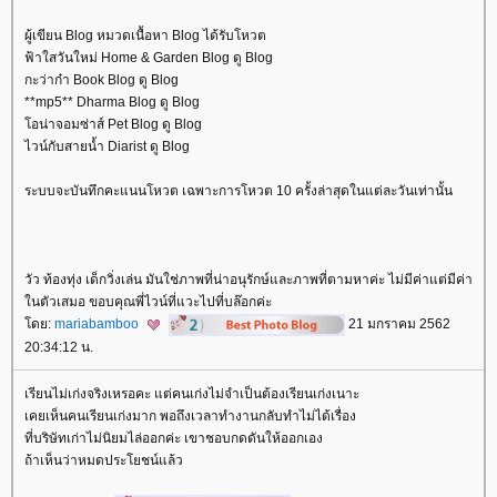
ผู้เขียน Blog หมวดเนื้อหา Blog ได้รับโหวต
ฟ้าใสวันใหม่ Home & Garden Blog ดู Blog
กะว่าก๋า Book Blog ดู Blog
**mp5** Dharma Blog ดู Blog
อน่าจอมซ่าส์ Pet Blog ดู Blog
ไวน์กับสายน้ำ Diarist ดู Blog
ระบบจะบันทึกคะแนนโหวต เฉพาะการโหวต 10 ครั้งล่าสุดในแต่ละวันเท่านั้น
วัว ท้องทุ่ง เด็กวิ่งเล่น มันใช่ภาพที่น่าอนุรักษ์และภาพที่ตามหาค่ะ ไม่มีค่าแต่มีค่า
นตัวเสมอ ขอบคุณพี่ไวน์ที่แวะไปที่บล๊อกค่ะ
ดย:
mariabamboo
21 มกราคม 2562
20:34:12 น.
เรียนไม่เก่งจริงเหรอคะ แต่คนเก่งไม่จำเป็นต้องเรียนเก่งเนาะ
เคยเห็นคนเรียนเก่งมาก พอถึงเวลาทำงานกลับทำไม่ได้เรื่อง
ที่บริษัทเก่าไม่นิยมไล่ออกค่ะ เขาชอบกดดันให้ออกเอง
ถ้าเห็นว่าหมดประโยชน์แล้ว