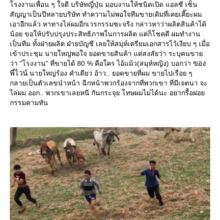
รงงานเพื่อน ๆ ใจดี บริษัทญี่ปุ่น มอบงานให้ชนิดเปิด แอลซี เซ็น
สัญญาเป็นปีหลายบริษัท ทำความไม่พอใจทีมขายเดิมที่เคยเคี๊ยะผม
เอาอีกแล้ว หาทางไล่ผมอีกเวรกรรมซะจริง กล่าวหาว่าผลิตสินค้าได้
น้อย ขอให้ปรับปรุงประสิทธิภาพในการผลิต แต่ก็โชคดี ผมทำงาน
เป็นทีม ทั้งฝ่ายผลิต ฝ่ายบัญชี เลยให้สมุห์เตรียมเอกสารไว้เงียบ ๆ เมื่อ
เข้าประชุม นายใหญ่พอใจ ยอดขายสินค้า แต่สงสัยว่า ระบุคนขา
ของ
ว่า "โรงงาน" ที่ขายได้ 80 % คือใคร ไอ้แม้ว(สมุห์หญิง) บอกว่า
พี่ไวน์
นายใหญ่ร้อง คำเดียว อ้าว.. ยอดขายที่ผม ขายไปเรื่อย ๆ
กลายเป็นตัวเลขนำหน้า ฉีกหน้าพวกร้องจากที่พวกเขา ที่มีเจตนา จะ
ไล่ผม ออก.. พวกเขาเลยหนี กันกระจุย โทษผมไม่ได้นะ อยากรื้อฝอ
กรรมตามทัน