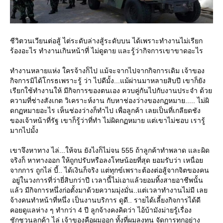
ชีวิตวนเวียนต่อสู้ ไต่ระดับล่างสู้ระดับบน ได้เพราะทำงานไม่เรียก
ร้องอะไร ทำงานเกินหน้าที่ ไม่ดูดาย และรู้ว่ากิจการเขาขาดอะไร
ทำงานหลายแห่ง ใครจ้างก็ไป แม้จะจากไปจากกิจการเดิม เจ้าของ
กิจการมิได้โกรธเพราะรู้ ว่า ไปดีมั้ง...แม้ผ่านมาหลายสิบปี เขาก็ยัง
เรียกใช้ทำงานให้ มีกิจการของตนเอง ควบคู่กันไปกับงานประจำ ด้ว
ความที่ช่างสังเกต วิเคราะห์งาน กับหาช่องว่างของกฏหมาย..... ไม่ผิ
ดกฏหมายอะไร เห็นช่องว่างก็ทำไป เพื่อลูกค้า เลยเป็นที่เกลียดชัง
ของเจ้าหน้าที่รัฐ เขาก็รู้ว่าที่ทำ ไม่ผิดกฏหมาย แต่เขาไม่ชอบ เรารู้
มากไปมั้ง
เขาจึงหาทาง ไล่...ให้จน ยังไงก็ไม่จน 555 ถ้าลูกค้าทำพลาด และผิด
จริงก็ หาทางออก ให้ถูกปรับหรือลงโทษน้อยที่สุด ยอมรับว่า เหนื่อ
จากการ ถูกไล่ บี้.. ได้เงินก็จริง แต่ทุกข์เพราะต้องต่อสู้จากจิตของคน
อยู่ในวงการที่ว่ายี่สิบกว่าปี เวลานี้ไม่เอาแล้วยอมทิ้งสายอาชีพนั้น
ล้ว มีกิจการหนึ่งก่อตั้งมาด้วยความมุ่งมั่น..แต่เวลาทำงานไม่มี เล
จ้างคนทำหน้าที่หนึ่ง เป็นงานบริการ ดูดี.. รายได้เลี้ยงกิจการได้ดี
คอยดูแลห่าง ๆ ทำกว่า 4 ปี ลูกจ้างคงคิดว่า ไอ้บ้ามังม่ายรู้เรื่อง
ชักชวนลูกค้า ไล่ เจ้าของคือผมออก ทั้งที่ผมลงทุน จัดการทุกอย่าง