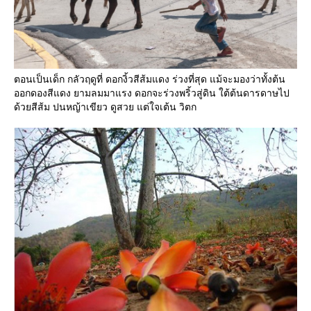
ตอนเป็นเด็ก กลัวฤดูที่ ดอกงิ้วสีส้มแดง ร่วงที่สุด แม้จะมองว่าทั้งต้น
ออกดองสีแดง ยามลมมาแรง ดอกจะร่วงพริ้วสู่ดิน ใต้ต้นดารดาษไป
ด้วยสีส้ม ปนหญ้าเขียว ดูสวย แต่ใจเต้น วิตก