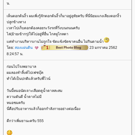
น.
เห็นดอกต้นงิ้ว ผมเพิ่งรู้จักดอกต้นงิ้วก็มาอยู่อุทัยครับ ที่นี่นิยมแกงเลียงดอกงิ้ว
ปลูกข้างทาง
เวลาไปเก็บดอกต้องคอยระวังรถที่วิ่งบนถนนครับ
ไล่(ย้ายเข้ากรุ)ให้ไปอยู่ที่อื่น ไกลหูไกลตา
ค่ทำงานบริหารงานไม่ถูกใจ ขัดแข้งขัดขาคนอื่น ไม่กินตามน้ำ
ดย:
สองแผ่นดิน
23 มกราคม 2562
8:24:57 น.
ก่อนไปโรงพยาบาล
ผมลองทำลิ้งค์ไปเฟซบุ๊ค
ทำได้เป็นปกติแล้วครับพี่ไวน์
วันนี้หมอนัดเจาะเลือดดูน้ำตาลสะสม
ความดันดี น้ำตาลไม่มี
หมอชมครับ
นี่คือปรับอาหารแล้วก็ออกกำลังกายอย่างต่อเนื่อง
ดีกว่าเพิ่มยานะครับ 555