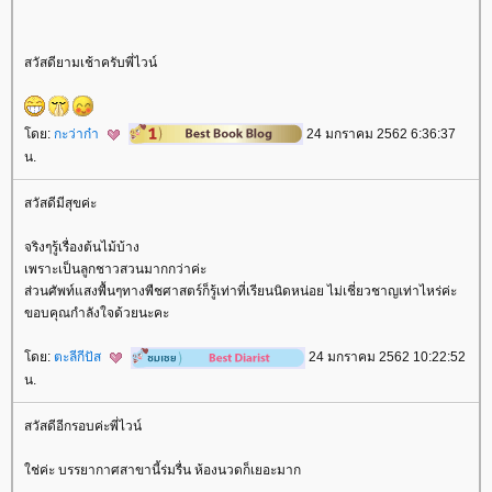
สวัสดียามเช้าครับพี่ไวน์
ดย:
กะว่าก๋า
24 มกราคม 2562 6:36:37
น.
สวัสดีมีสุขค่ะ
จริงๆรู้เรื่องต้นไม้บ้าง
เพราะเป็นลูกชาวสวนมากกว่าค่ะ
ส่วนศัพท์แสงพื้นๆทางพืชศาสตร์ก็รู้เท่าที่เรียนนิดหน่อย ไม่เชี่ยวชาญเท่าไหร่ค่ะ
ขอบคุณกำลังใจด้วยนะคะ
ดย:
ตะลีกีปัส
24 มกราคม 2562 10:22:52
น.
สวัสดีอีกรอบค่ะพี่ไวน์
ช่ค่ะ บรรยากาศสาขานี้ร่มรื่น ห้องนวดก็เยอะมาก