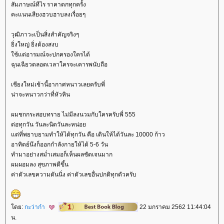
สัมภาษณ์ทีไร ราคาตกทุกครั้ง
คะแนนเสียงฮวบฮาบลงเรื่อยๆ
วุฒิภาวะเป็นสิ่งสำคัญจริงๆ
ิ่งใหญ่ ยิ่งต้องสงบ
ช้แต่อารมณ์จะปกครองใครได้
ฉุนเฉียวตลอดเวลาใครจะเคารพนับถือ
เชียงใหม่เช้านี้อากาศหนาวเลยครับพี่
น่าจะหนาวกว่าที่หัวหิน
ผมชกกระสอบทราย ไม่มีลงนวมกับใครครับพี่ 555
ต่อทุกวัน วันละนิดวันละหน่อ
ต่ที่พยาบยามทำให้ได้ทุกวัน คือ เดินให้ได้วันละ 10000 ก้าว
อาทิตย์นึงก็ออกกำลังกายให้ได้ 5-6 วัน
ทำมาอย่างสม่ำเสมอก็เห็นผลชัดเจนมาก
ผมผอมลง สุขภาพดีขึ้น
ค่าตัวเลขความดันนิ่ง ค่าตัวเลขอื่นปกติทุกตัวครับ
ดย:
กะว่าก๋า
22 มกราคม 2562 11:44:04
น.