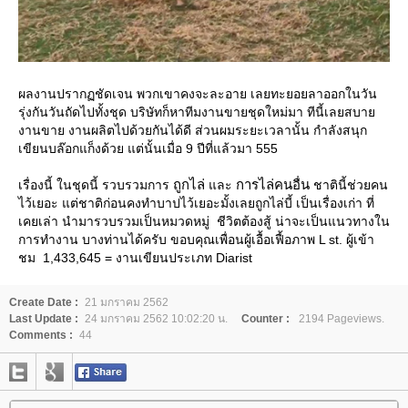
ผลงานปรากฏชัดเจน พวกเขาคงจะละอาย เลยทะยอยลาออกในวัน
รุ่งกันวันถัดไปทั้งชุด บริษัทก็หาทีมงานขายชุดใหม่มา ทีนี้เลยสบา
งานขาย งานผลิตไปด้วยกันได้ดี ส่วนผมระยะเวลานั้น กำลังสนุก
เขียนบล๊อกแก็งด้วย แต่นั้นเมื่อ 9 ปีที่แล้วมา 555
ถูกไล่
การไล่คนอื่น
เรื่องนี้ ในชุดนี้ รวบรวมการ
ละ
ชาตินี้ช่วยคน
ไว้เยอะ แต่ชาติก่อนคงทำบาปไว้เยอะมั้งเลยถูกไล่บี้ เป็นเรื่องเก่า ที่
เคยเล่า นำมารวบรวมเป็นหมวดหมู่ ชีวิตต้องสู้ น่าจะเป็นแนวทางใน
การทำงาน บางท่านได้ครับ ขอบคุณเพื่อนผู้เอื้อเฟื้อภาพ L st. ผู้เข้า
ชม 1,433,645 = งานเขียนประเภท Diarist
Create Date :
21 มกราคม 2562
Last Update :
24 มกราคม 2562 10:02:20 น.
Counter :
2194 Pageviews.
Comments :
44