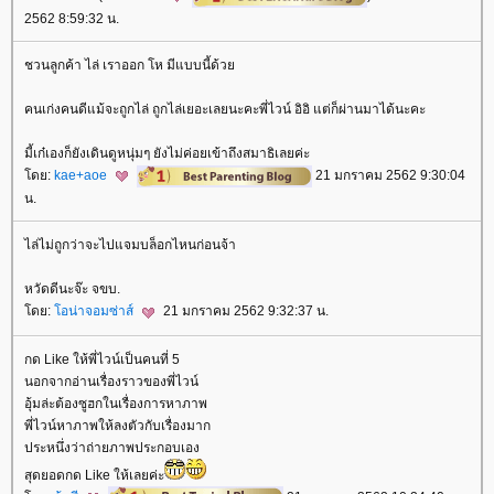
2562 8:59:32 น.
ชวนลูกค้า ไล่ เราออก โห มีแบบนี้ด้ว
คนเก่งคนดีแม้จะถูกไล่ ถูกไล่เยอะเลยนะคะพี่ไวน์ อิอิ แต่ก็ผ่านมาได้นะคะ
มี้เก๋เองก็ยังเดินดูหนุ่มๆ ยังไม่ค่อยเข้าถึงสมาธิเลยค่ะ
ดย:
kae+aoe
21 มกราคม 2562 9:30:04
น.
ไล่ไม่ถูกว่าจะไปแจมบล็อกไหนก่อนจ้า
หวัดดีนะจ๊ะ จขบ.
ดย:
อน่าจอมซ่าส์
21 มกราคม 2562 9:32:37 น.
กด Like ให้พี่ไวน์เป็นคนที่ 5
นอกจากอ่านเรื่องราวของพี่ไวน์
อุ้มล่ะต้องซูฮกในเรื่องการหาภาพ
พี่ไวน์หาภาพให้ลงตัวกับเรื่องมาก
ประหนึ่งว่าถ่ายภาพประกอบเอง
สุดยอดกด Like ให้เลยค่ะ