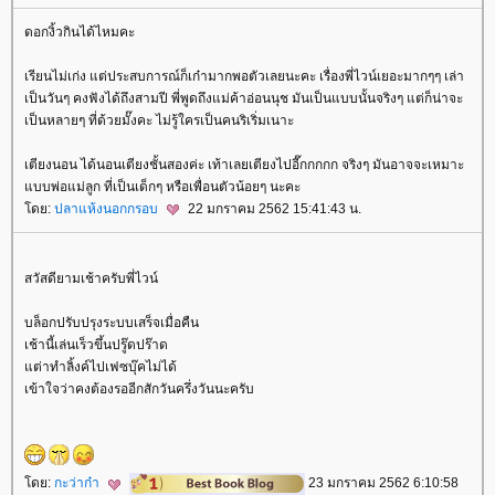
ดอกงิ้วกินได้ไหมคะ
เรียนไม่เก่ง แต่ประสบการณ์ก็เก๋ามากพอตัวเลยนะคะ เรื่องพี่ไวน์เยอะมากๆๆ เล่า
เป็นวันๆ คงฟังได้ถึงสามปี พี่พูดถึงแม่ค้าอ่อนนุช มันเป็นแบบนั้นจริงๆ แต่ก็น่าจะ
เป็นหลายๆ ที่ด้วยมั๊งคะ ไม่รู้ใครเป็นคนริเริ่มเนาะ
เตียงนอน ได้นอนเตียงชั้นสองค่ะ เท้าเลยเตียงไปอี๊กกกกก จริงๆ มันอาจจะเหมาะ
บบพ่อแม่ลูก ที่เป็นเด็กๆ หรือเพื่อนตัวน้อยๆ นะคะ
ดย:
ปลาแห้งนอกกรอบ
22 มกราคม 2562 15:41:43 น.
สวัสดียามเช้าครับพี่ไวน์
บล็อกปรับปรุงระบบเสร็จเมื่อคืน
เช้านี้เล่นเร็วขึ้นปรู๊ดปร๊าด
ต่าทำลิ้งค์ไปเฟซบุ๊คไม่ได้
เข้าใจว่าคงต้องรออีกสักวันครึ่งวันนะครับ
ดย:
กะว่าก๋า
23 มกราคม 2562 6:10:58