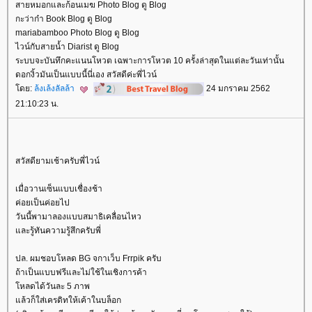
สายหมอกและก้อนเมฆ Photo Blog ดู Blog
กะว่าก๋า Book Blog ดู Blog
mariabamboo Photo Blog ดู Blog
ไวน์กับสายน้ำ Diarist ดู Blog
ระบบจะบันทึกคะแนนโหวต เฉพาะการโหวต 10 ครั้งล่าสุดในแต่ละวันเท่านั้น
ดอกงิ้วมันเป็นแบบนี้นี่เอง สวัสดีค่ะพี่ไวน์
ดย:
ล้งเล้งลัลล้า
24 มกราคม 2562
21:10:23 น.
สวัสดียามเช้าครับพี่ไวน์
เมื่อวานเซ็นแบบเชื่องช้า
ค่อยเป็นค่อยไป
วันนี้พามาลองแบบสมาธิเคลื่อนไหว
ละรู้ทันความรู้สึกครับพี่
ปล. ผมชอบโหลด BG จกาเว็บ Frrpik ครับ
ถ้าเป็นแบบฟรีและไม่ใช้ในเชิงการค้า
หลดได้วันละ 5 ภาพ
ล้วก็ใส่เครดิทให้เค้าในบล็อก