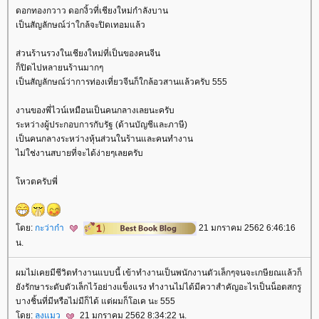
ดอกทองกวาว ดอกงิ้วที่เชียงใหม่กำลังบาน
เป็นสัญลักษณ์ว่าใกล้จะปิดเทอมแล้ว
ส่วนร้านรวงในเชียงใหม่ที่เป็นของคนจีน
ก็ปิดไปหลายนร้านมากๆ
เป็นสัญลักษณ์ว่าการท่องเที่ยวจีนก็ใกล้อวสานแล้วครับ 555
งานของพี่ไวน์เหมือนเป็นคนกลางเลยนะครับ
ระหว่างผู้ประกอบการกับรัฐ (ด้านบัญชีและภาษี)
เป็นคนกลางระหว่างหุ้นส่วนในร้านและคนทำงาน
ไม่ใช่งานสบายที่จะได้ง่ายๆเลยครับ
หวตครับพี่
ดย:
กะว่าก๋า
21 มกราคม 2562 6:46:16
น.
ผมไม่เคยมีชีวิตทำงานแบบนี้ เข้าทำงานเป็นพนักงานตัวเล็กๆจนจะเกษียณแล้วก็
ังรักษาระดับตัวเล็กไว้อย่างแข็งแรง ทำงานไม่ได้มีควาสำคัญอะไรเป็นน็อตสกรู
บางชิ้นที่มีหรือไม่มีก็ได้ แต่ผมก็โอเค นะ 555
ดย:
ลุงแมว
21 มกราคม 2562 8:34:22 น.