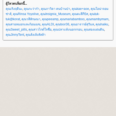
ผู้โหวตบล็อกนี้...
คุณเริงฤดีนะ
,
คุณกะว่าก๋า
,
คุณภาวิดา คนบ้านป่า
,
คุณkae+aoe
,
คุณโอน่าจอม
ซ่าส์
,
คุณRinsa Yoyolive
,
คุณInsignia_Museum
,
คุณตะลีกีปัส
,
คุณtuk-
tuk@korat
,
คุณวลีลักษณา
,
คุณpeeamp
,
คุณmariabamboo
,
คุณmambymam
,
คุณสายหมอกและก้อนเมฆ
,
คุณALDI
,
คุณtoor36
,
คุณอาจารย์สุวิมล
,
คุณhaiku
,
คุณSweet_pills
,
คุณสาวไกด์ใจซื่อ
,
คุณปลาแห้งนอกกรอบ
,
คุณสองแผ่นดิน
,
คุณJinnyTent
,
คุณล้งเล้งลัลล้า