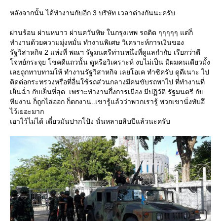
หลังจากนั้น ได้ทำงานกับอีก 3 บริษัท เวลาต่างกันนะครับ
ผ่านร้อน ผ่านหนาว ผ่านควันพิษ ในกรุงเทพ รถติด ๆๆๆๆๆ แต่ก็
ทำงานด้วยความมุ่งหมั่น ทำงานพิเศษ วิเคราะห์การเงินของ
รัฐวิสาหกิจ 2 แห่งที่ พณฯ รัฐมนตรีท่านหนึ่งที่ดูแลกำกับ เรียกว่าตี
จทย์กระจุย โชคดีแถวนั้น ดูหรือวิเคราะห์ งบไม่เป็น มีผมคนเดียวมั้ง
เลยถูกทาบทามให้ ทำงานรัฐวิสาหกิจ เลยโอเค ทำซิครับ ดูดีเนาะ ไป
ติดต่อกระทรวงหรือที่อื่นใช้รถส่วนกลางมีคนขับรถพาไป ที่ทำงานที่
เย็นฉ่ำ กับเย็นที่สุด เพราะทำงานกึ่งการเมือง มีปฏิวัติ รัฐมนตรี กับ
ทีมงาน ก็ถูกไล่ออก ก็ตกงาน..เขารู้แล้วว่าพวกเรารู้ พวกเขานั่งทับอึ
ไว้เยอะมาก
เอาไว้ไม่ได้ เดี๋ยวมันปากโป้ง นั่นหลายสิบปีแล้วนะครับ