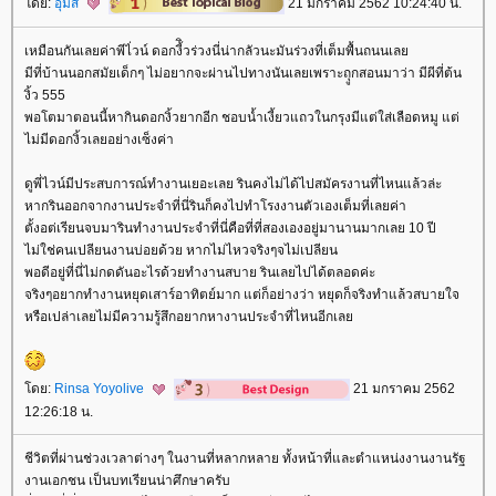
ดย:
อุ้มสี
21 มกราคม 2562 10:24:40 น.
เหมือนกันเลยค่าพีไ่วน์ ดอกงี้ิวร่วงนี่น่ากลัวนะมันร่วงที่เต็มพื้นถนนเล
มีที่บ้านนอกสมัยเด็กๆ ไม่อยากจะผ่านไปทางนันเลยเพราะถุูกสอนมาว่า มีผีที่ต้น
งิ้ว 555
พอโตมาตอนนี้หากินดอกงิ้วยากอีก ชอบน้ำเงี้ยวแถวในกรุงมีแต่ใส่เลือดหมู แต่
ไม่มีดอกงิ้วเลยอย่างเซ็งค่า
ดูพี่ไวน์มีประสบการณ์ทำงานเยอะเลย รินคงไม่ได้ไปสมัครงานที่ไหนแล้วล่ะ
หากรินออกจากงานประจำที่นี่รินก็คงไปทำโรงงานตัวเองเต็มที่เลยค่า
ตั้งอต่เรียนจบมารินทำงานประจำที่นี่คือที่ที่สองเองอยู่มานานมากเลย 10 ปี
ไม่ใช่คนเปลียนงานบ่อยด้วย หากไม่ไหวจริงๆจไม่เปลียน
พอดีอยู่ที่นี่ไม่กดดันอะไรด้วยทำงานสบาย รินเลยไปได้ตลอดค่ะ
จริงๆอยากทำงานหยุดเสาร์อาทิตย์มาก แต่ก็อย่างว่า หยุดก็จริงทำแล้วสบายใจ
หรือเปล่าเลยไม่มีความรู้สึกอยากหางานประจำที่ไหนอีกเล
ดย:
Rinsa Yoyolive
21 มกราคม 2562
12:26:18 น.
ชีวิตที่ผ่านช่วงเวลาต่างๆ ในงานที่หลากหลาย ทั้งหน้าที่และตำแหน่งงานงานรัฐ
งานเอกชน เป็นบทเรียนน่าศึกษาครับ