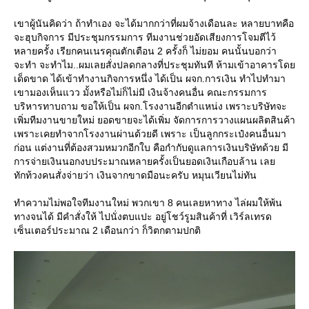
เขาผู้นันคิดว่า ถ้าทำเอง จะได้มากกว่าที่ผมจ้างเดือนละ หลายบาทคือ
จะฮุบกิจการ มีประชุมกรรมการ ทีมงานช่วยอัดเสียงการโจมตีไว้
หลายครั้ง เรียกคนเนรคุณตักเตือน 2 ครั้งก็ ไม่ยอม คนนั้นบอกว่า
จะทำ จะทำไม..ผมเลยสั่งปลดกลางที่ประชุมทันที ห้ามเข้าอาคารโด
เด็ดขาด ได้เข้าทำงานกิจการหนึ่ง ได้เป็น ผจก.การเงิน ทำไปทำมา
เขามองเห็นแวว มั้งหรือไม่ก็ไม่มี เงินจ้างคนอื่น คณะกรรมการ
บริหารทาบถาม ขอให้เป็น ผจก.โรงงานอีกตำแหน่ง เพราะบริษัทจะ
เพิ่มทีมงานขายใหม่ ยอดขายจะได้เพิ่ม จัดการการวางแผนผลิตสินค้า
เพราะเคยทำจากโรงงานผ่านด้วยดี เพราะ เป็นลูกกระเป๋งคนอื่นมา
ก่อน แต่งานที่ต้องสวมหมวกอีกใบ คือกำกับดูแลการเงินบริษัทด้วย มี
การจ่ายเงินนอกงบประมาณหลายครั้งเป็นยอดเงินเกือบล้าน เล
ทักท้วงคนสั่งจ่ายว่า เงินจากขาดมือนะครับ หมุนเวียนไม่ทัน
ทำความไม่พอใจทีมงานใหม่ พวกเขา 8 คนเลยหาทาง ไล่ผมให้พ้น
ทางจนได้ มีคำสั่งให้ ไปนั่งตบแปะ อยู่โชว์รูมสินค้าที่ เวิร์ลเทรด
เซ็นเตอร์ประมาณ 2 เดือนกว่า ก็วิตกตามปกติ