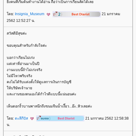
ิ่งคนที่เริ่มต้นทำงานได้อ่าน ถือว่าเป็นการเรียนลัดได้เล
ดย:
Insignia_Museum
21 มกราคม
2562 12:52:27 น.
สวัสดีมีสุขค่ะ
ขอบคุณสำหรับกำลังใจค่ะ
บอกว่าเรียนไม่เก่ง
ต่เท่าที่อ่านมาเป็นปี
งานแบบนี้ถ้าไม่เก่งจริง
ไม่มีไหวพริบจริง
คงไม่ได้รับแต่งตั้งให้ดูแลการเงินการบัญชี
ห้บริษัทเจ้านา
ละงานของตนเองได้กำไรดีแบบนี้แน่นอนค่ะ
เห็นดอกงิ้วบานพาลนึกถึงขนมจีนน้ำเงี๊ยว...อ๊ะ..หิวเลยค่ะ
ดย:
ตะลีกีปัส
21 มกราคม 2562 12:58:38
น.