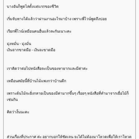
บางอันก็พูดไล่ตั้งแต่แรกของชีวิต
เริ่มจับทางได้แล้วว่าผ่านงานอะไรมาบ้าง เพราะพี่ไวน์พูดถึงบ่อ
เรียกพี่ไวน์เหมือนคนอื่นแล้วละกันเนาะคะ
มุ่งหมั่น - มุ่งมั่น
เงินจากขาดมือ - เงินจะขาดมือ
เราคิดว่าต่อไปหนังสือจะเป็นของหายากและมีค่าค่ะ
เหมือนสมัยนี้ที่บ้านไม้แพงกว่าบ้านตึก
เพราะต้นไม้จะยิ่งกลายเป็นของมีค่ามากขึ้นๆ เรื่อยๆ หนังสือที่ทำมาจากเยื่อไม้ก็
เช่นกัน
คิดว่างั้นนะคะ
ส่วนเรื่องที่ประกาศ ค่ะ อยากบอกให้ชัดเจน จะได้ไม่ต้องมาโหวตเพื่อให้เราโหวต