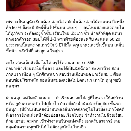
เพราะเป็นฤดูนักเรียนต้อง สอบไล่ สมัยนั้นต้องสอบได้คะแนน กึ่งหนึ่ง
คือ 50 % จึงจะมี สิทธิ์ขึ้นไปชั้นบน แหะ ๆ.... คนไหนสอบแล้วตอบไม่
ได้ทุกวิชา จะต้องอยู่ซ้ำชั้น เรียนใหม่ เอ้ยเก่า ซ้ำ น่ากลัวที่สุด แต่หา
สอบได้ที่ 1-3 จากท้ายห้องนะครับ
ทางเอาตัวรอด
คะแนน 50.20
ประมาณนี้แหละ ทนทุกข์ใจ 5 ปีได้มั้ง ครูเขาคงเตะขึ้นชั้นบน เหม็น
ขี้หน้า..หรือไม่ก็กลัวถูก อ.ใหญ่ว่า
อะไร สอนเด็กหัวทึ่ม ไม่ได้ ครูไร้ความสามารถ 555
ต่อมาเข้าเรียนต่อในชั้นต่าง และได้เป็นนักฉึกฉา กะเขาบ้าง สอบ
ต้อง
ภาคแรก เพื่อน ๆ นักศึกษาเขา สอบผ่านเกือบหมด ยกเว้นผม...
สอบซ่อมวิชาหลัก
ตอนนั้นสมองคงยังไม่ปัตตะนา เท่าใด หุ หุ พอปี
ต่อ ๆมา
ผ่านฉลุย แต่วิตกอีกแหละ.... ถ้าเรียนจบ จะไปอยู่ที่ไหน จะให้อยู่บ้าน
หรืออยู่กับครอบครัว ไปเลี้ยงไก่ กับ กลิ้งถังน้ำมันสองร้อยลิตรขึ้นรถ
บันทุก.. (ที่บ้านเป็นคลังน้ำมันหล่อลื่นภาคกลาง)ไม่ไหวมั้ง แต่ก็โชคดี
ที่ อาจารย์เห็นนั่งหน้าจ๋อยบ่อย เลยเรียกไปคุย ว่าทำงานไปด้วยเรียน
ด้วย เอาปะ จะฝาก เข้าทำงานบริษัทแห่งหนึ่ง เอาครับอาจารย์ เล
หลุดพ้นความทุกข์ไปได้ ไม่ต้องถูกไล่ไปไหนอีก