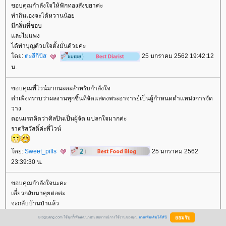
ขอบคุณกำลังใจให้ฟักทองสังขยาค่ะ
ทำกินเองจะได้หวานน้อ
มีกลิ่นที่ชอบ
ละไม่แพง
ได้ทำบุญด้วยใจตั้งมั่นด้วยค่ะ
ดย:
ตะลีกีปัส
25 มกราคม 2562 19:42:12
น.
ขอบคุณพี่ไวน์มากนะคะสำหรับกำลังใจ
ต๋าเพิ่งทราบว่าผลงานทุกชิ้นที่จัดแสดงพระอาจารย์เป็นผู้กำหนดตำแหน่งการจัด
วาง
ตอนแรกคิดว่าศิลปินเป็นผู้จัด แปลกใจมากค่ะ
ราตรีสวัสดิ์ค่ะพี่ไวน์
ดย:
Sweet_pills
25 มกราคม 2562
23:39:30 น.
ขอบคุณกำลังใจนะคะ
เดี๋ยวกลับมาคุยต่อค่ะ
จะกลับบ้านป่าแล้ว
BlogGang.com ใช้คุกกี้เพื่อพัฒนาประสบการณ์การใช้งานของคุณ
อ่านเพิ่มเติมได้ที่นี่