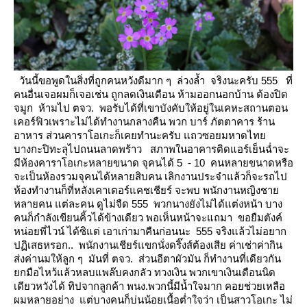
วันนี้ขอพูดในสิ่งที่ถูกคนหวังดีมาก ๆ ล่วงล้ำ จริงนะครับ 555 ที่
คนอื่นเจอผมก็เจอเช่น ถูกลดเงินเดือน
ห้ามออกนอกบ้าน ต้องปิด
จมูก ห้ามไป ตจว. พอรับได้ที่เขาบังคับให้อยู่ในเคหะสถานตอน
เคอร์ฟิวเพราะไม่ได้ทำงานกลางคืน
พวก บาร์ ภัตตาคาร ร้าน
อาหาร ส่วนคาราโอเกะก็เคยทำนะครับ
ถวซอยมหาดไท
บางกะปิทะลุไปถนนลาดพร้าว
สภาพในอาคารติดแอร์เย็นฉ่ำจะ
มีห้องคาราโอเกะหลายขนาด จุคนได้ 5 - 10 คนหลายขนาดหรือ
จะเป็นห้องรวมจุคนได้หลายสิบคน
เลิกงานประจำแล้วก็จะรถไป
ห้องทำงานก็ที่หลังเคาเตอร์แคชเชียร์ จะพบ พนักงานหญิงชา
หลายคน แต่ละคน
ดูไม่จืด 555 พวกนางยังไม่ได้แต่งหน้า บาง
คนก็กำลังเขียนคิ้วได้ข้างเดียว พอเห็นหน้าจะแถมา
ขอยืมตังค์
หน่อยพี่ไวน์
ได้ซิแต่ เอาเก่ามาคืนก่อนนะ 555
จริงแล้วไม่อยาก
ปฏิเสธหรอก.. พนักงานเชียร์แขกนั่งดริ๊งส์ต้องเสีย ค่าเช่าค่ากิน
ส่งค่านมให้ลูก ๆ มันที่ ตจว. ส่วนอีตาผัวมัน
ก็ทำงานที่เดียวกัน
กมือไหว้แล้วหลบแพล๊บคงกลัว ทวงเงิน พวกเขาเงินเดือนนิด
เดียวหวังได้ ทิปจากลูกค้า
พนง.พวกนี้มีน้ำใจมาก คอยช่วยเหลือ
ผมหลายอย่าง แต่บางคนก็บ่นน้อยเนื้อต่ำใจว่า เป็นสาวโอเกะ
ไม่