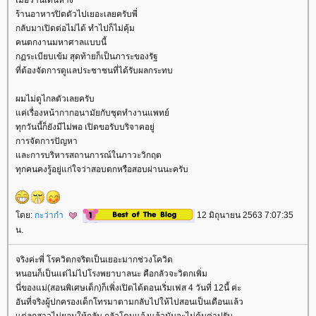
เมื่อวานเดินห้าง
ร้านอาหารปิดตัวไปเยอะเลยครับพี่
กลับมาเปิดต่อไม่ได้ ทำไปก็ไม่คุ้ม
คนตกงานมหาศาลแบบนี้
กฏระเบียบเข้ม สุดท้ายก็เป็นภาระของรัฐ
ที่ต้องจัดการดูแลประชาชนที่ได้รับผลกระทบ
ผมไม่ดูไกลตัวเลยครับ
ค่เรื่องหน้ากากอนามัยกับชุดทำงานแพทย์
ทุกวันนี้ก็ยังมีไม่พอ เปิดขอรับบริจาคอยู่
การจัดการปัญหา
ละการบริหารสถานการณ์ในภาวะวิกฤต
ทุกคนคงรู้อยู่แก่ใจว่าสอบตกหรือสอบผ่านนะครับ
ดย:
กะว่าก๋า
12 มิถุนายน 2563 7:07:35
น.
จริงค่ะพี่ โรควิตกจริตเป็นเยอะมากช่วงโควิด
หนอนก็เป็นแต่ไม่ไปโรงพยาบาลนะ คือกลัวจะวิตกเพิ่ม
นี่ของแม่(สอนพิเศษเด็ก)ก็เพิ่งเปิดได้ตอนเริ่มเฟส 4 วันที่ 12นี้ ค่ะ
อันที่จริงผู้ปกครองเด็กโทรมาตามกลับไปให้ไปสอนเป็นเดือนแล้ว