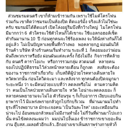
ส่วนชมรมดนตรี เขาก็ห้ามเข้ารวมกัน เพราะใช้ไมค์โครโฟน
ร่วมกัน เขาคิดว่าชมรมเป็นห้องปิด ติดแอร์มั้ง
จริงแล้วไม่ใช่นะ
ครับ ชมรมมิได้ติดแอร์ เปิดโล่งอยู่ริมบึงที่กว้างใหญ่ ไมโครโฟน
มีมากกว่า 6 ตัวใครจะใช้ตัวไหนก็ได้เขาจะ
ช้แอลกอฮอล์เช็ด
ทำกันมานาน 10 ปี ก่อนทุกคนจะใช้ร้องเพลง
จะให้นั่งห่างกันก็ได้
อยู่แล้ว ไม่เป็นปัญหาเลยพื้นที่กว้างพอ
พอคลายกฏ ผ่อนผันให้
ร้านค้า บริษัท ห้างร้านคนเริ่มทำงาน ระยะที่ 1 ก็คอยมองว่าผ่อน
ผันถึงพวกเราหรือยัง ผ่อนผันแต่ละครั้ง
ก็ยังไม่ถึง กิจการที่คล้า
กับ ดนตรี คาราโอเกะ หรือการรวมกลุ่ม สวดมนต์
หลายคน
จองไปปฏิบัติธรรมไว้ล่วงหน้าหลายเดือน ก็ถูกงด
สงสัยจะต้อง
ของาน ราชการทำเกี่ยวกับ เก็บสถิติผู้ป่วยโรคทางเดินหายใจ
หวัดพวกนั้น ก่อนโควิดจะมา และหลังจาก
ทุกคนต้องปิดจมูกมา
ระยะหนึ่ง ว่า จะมีคนป่วยแบบที่ว่า ลดลงหรือไม่
ตามความคิด
ว่า คนเป็นโรคป่วยทางเดินหายใจ หวัด ไอน่าจะลดลงเยอะ ก็
หลายคนพยายามจะไม่ไอ ตัวร้อนรุม ๆ ก็เก็บอาการ
เงียบแอบกิน
าพาราไว้ มิแพร่งพรายกลัวถูกไปกักบริเวณ
ที่ผ่านมาผมไปทำ
ธุระที่โรงพยาบาล มักจะเจอคน "เป็นวันละโรค" เยอะเหมือนกัน
น่าจะไป อ้อนหมอกลัวหมอไม่มีงานทำมั้ง
ไม่กี่วันที่ผ่านมาไปแถว
นั้น คนไข้ลดลงนะผมว่า
ผมบ่นไปงั้นเอง ข้าราชการเขาเยอะล้น
งาน อุ๊บสส..เผลอตัวอีกแล้ว..อีกอย่างเขาเห็นสภาพร่างกายหัวก็