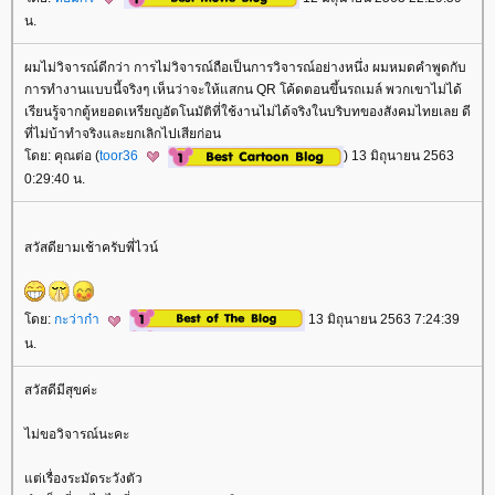
น.
ผมไม่วิจารณ์ดีกว่า การไม่วิจารณ์ถือเป็นการวิจารณ์อย่างหนึ่ง ผมหมดคำพูดกับ
การทำงานแบบนี้จริงๆ เห็นว่าจะให้แสกน QR โค้ดตอนขึ้นรถเมล์ พวกเขาไม่ได้
เรียนรู้จากตู้หยอดเหรียญอัตโนมัติที่ใช้งานไม่ได้จริงในบริบทของสังคมไทยเลย ดี
ที่ไม่บ้าทำจริงและยกเลิกไปเสียก่อน
ดย: คุณต่อ (
toor36
) 13 มิถุนายน 2563
0:29:40 น.
สวัสดียามเช้าครับพี่ไวน์
ดย:
กะว่าก๋า
13 มิถุนายน 2563 7:24:39
น.
สวัสดีมีสุขค่ะ
ไม่ขอวิจารณ์นะคะ
ต่เรื่องระมัดระวังตัว