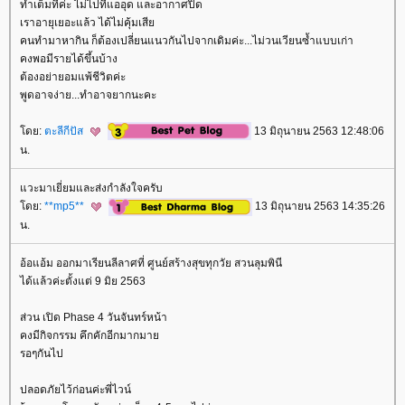
ทำเต็มที่ค่ะ ไม่ไปที่แออุด และอากาศปิด
เราอายุเยอะแล้ว ได้ไม่คุ้มเสี
คนทำมาหากิน ก็ต้องเปลี่ยนแนวกันไปจากเดิมค่ะ...ไม่วนเวียนซ้ำแบบเก่า
คงพอมีรายได้ขึ้นบ้าง
ต้องอย่ายอมแพ้ชีวิตค่ะ
พูดอาจง่าย...ทำอาจยากนะคะ
ดย:
ตะลีกีปัส
13 มิถุนายน 2563 12:48:06
น.
วะมาเยี่ยมและส่งกำลังใจครับ
ดย:
**mp5**
13 มิถุนายน 2563 14:35:26
น.
อ้อแอ้ม ออกมาเรียนลีลาศที่ ศูนย์สร้างสุขทุกวัย สวนลุมพินี
ได้แล้วค่ะตั้งแต่ 9 มิย 2563
ส่วน เปิด Phase 4 วันจันทร์หน้า
คงมีกิจกรรม คึกคักอีกมากมา
รอๆกันไป
ปลอดภัยไว้ก่อนค่ะพี่ไวน์