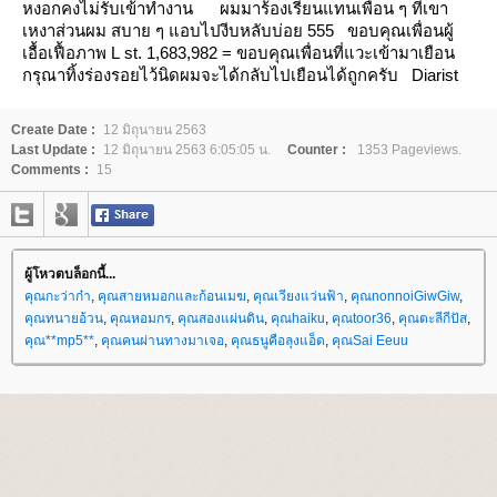
หงอกคงไม่รับเข้าทำงาน
ผมมาร้องเรียนแทนเพื่อน ๆ ที่เขา
เหงาส่วนผม สบาย ๆ แอบไปงีบหลับบ่อย 555
ขอบคุณเพื่อนผู้
เอื้อเฟื้อภาพ
L
st. 1,683,982
=
ขอบคุณเพื่อนที่แวะเข้ามาเยือน
กรุณาทิ้งร่องรอยไว้นิดผมจะได้กลับไปเยือนได้ถูกครับ
Diarist
Create Date :
12 มิถุนายน 2563
Last Update :
12 มิถุนายน 2563 6:05:05 น.
Counter :
1353 Pageviews.
Comments :
15
ผู้โหวตบล็อกนี้...
คุณกะว่าก๋า
,
คุณสายหมอกและก้อนเมฆ
,
คุณเวียงแว่นฟ้า
,
คุณnonnoiGiwGiw
,
คุณทนายอ้วน
,
คุณหอมกร
,
คุณสองแผ่นดิน
,
คุณhaiku
,
คุณtoor36
,
คุณตะลีกีปัส
,
คุณ**mp5**
,
คุณคนผ่านทางมาเจอ
,
คุณธนูคือลุงแอ็ด
,
คุณSai Eeuu