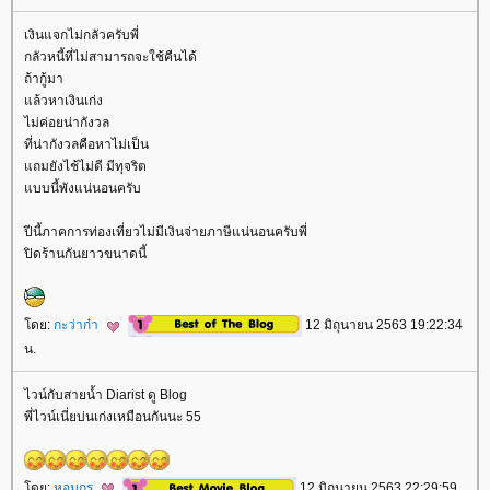
เงินแจกไม่กลัวครับพี่
กลัวหนี้ที่ไม่สามารถจะใช้คืนได้
ถ้ากู้มา
ล้วหาเงินเก่ง
ไม่ค่อยน่ากังวล
ที่น่ากังวลคือหาไม่เป็น
ถมยังไช้ไม่ดี มีทุจริต
บบนี้พังแน่นอนครับ
ปีนี้ภาคการท่องเที่ยวไม่มีเงินจ่ายภาษีแน่นอนครับพี่
ปิดร้านกันยาวขนาดนี้
ดย:
กะว่าก๋า
12 มิถุนายน 2563 19:22:34
น.
ไวน์กับสายน้ำ Diarist ดู Blog
พี่ไวน์เนี่ยบ่นเก่งเหมือนกันนะ 55
ดย:
หอมกร
12 มิถุนายน 2563 22:29:59