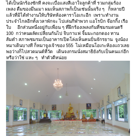
ได้เป็นนักร้องซักที คงจะเบื่อแสงสีเอาใจลูกค้าที่ รวมกลุ่มร้อง
เพลง ดื่มของมึนเมา ผมเห็นสภาพก็เป็นเช่นนั้นจริง ๆ
ก็หลายปี
ล้วที่มิได้ทำงานให้บริษัทห้องคาราโอเกะอีก เพราะทำงาน
ประจำไกลอีกทั้งเวลาพักจะ
ไปเล่นกีฬาพวก แอโรบิก จ๊อกกิ้ง เรือ
บ
อีกส่วนหนี่งอยู่กับเพื่อน ๆ ที่ฝึกร้องเพลงกันที่ชมรมดนตรี
100 กว่าคนผลัดเปลี่ยนกันไป จิบกาแฟ จิ้มมะกอกดอง ทาน
ส้มตำ
สภาพชมรมเป็นอาคารเปิดโล่งเห็นคนปั่นจักรยาน จูงน้อง
หมาเดินบางที ก็หมาจูงเจ้าของ 555
ไม่เหมือนโอเกะห้องแถวเล
พอว่างก็ไปสวดมนต์ที่วัด
เดินจงกรมนั่งสมาธิยังกับเป็นคนแก่อีก
หรือว่าใช่ แหะ ๆ ทำตัวดีหน่อ