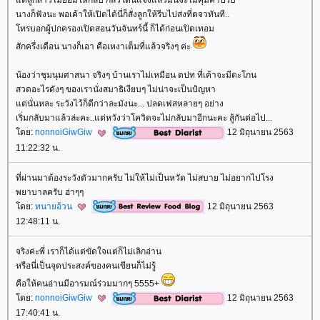
ต่ลูกสาวไม่ยอมให้กลับ กลัวโดนแจ้งแล้วมันจะไม่คุ้มค่าปรับ
นางก็ฟังนะ พอเค้าให้เปิดได้นี่ก็สั่งลูกให้รีบไปส่งที่ตจวทันที..
ทรบอกผู้ปกครองเปิดสอนวันจันทร์นี้ ก็ได้ก่อนเปิดเทอม
สักครึ่งเดือน นางก็เอา คือเหงาเต็มที่แล้วจริงๆ ค่ะ
น้องว่าชุมนุมศาสนา จริงๆ บ้านเราไม่เหมือน ตปท ที่เค้าจะมีตะโกน
สวดอะไรดังๆ ของเรานั่งสมาธิเงียบๆ ไม่น่าจะเป็นปํญหา
ต่นั่นหละ ระวังไว้ก็ดีกว่าละมังนะ... ปลดเฟสหลายๆ อย่าง
เริ่มกลับมาแล้วล่ะคะ..แต่หวังว่าโควิดจะไม่กลับมาอีกนะคะ สู้กันต่อไป...
ดย:
nonnoiGiwGiw
12 มิถุนายน 2563
11:22:32 น.
ที่ผ่านมาต้องระวังตัวมากครับ ไม่ให้ไม่เป็นหวัด ไม่สบาย ไม่อยากไปโรง
พยาบาลครับ ฮ่าๆๆ
ดย:
ทนายอ้วน
12 มิถุนายน 2563
12:48:11 น.
จริงค่ะพี่ เราก็ได้แต่ขัดใจแต่ก็ไม่เลิกอ่าน
หรือนี่เป็นจุดประสงค์ของคนเขียนก็ไม่รู้
คือให้คนอ่านมีอารมณ์ร่วมมากๆ 5555+
ดย:
nonnoiGiwGiw
12 มิถุนายน 2563
17:40:41 น.