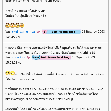
ร้องคาราโอเกะ กัน กลุ่ม เล็กๆ 4-5 คน ไปก่อน
ละทำความสะอาดไมค์ฯ บ่อยๆ
นห้อง ในกลุ่มเพื่อนๆ /ครอบครัว
ดย:
คนผ่านทางมาเจอ
13 มิถุนายน 2563
14:54:27 น.
ตามประวัติศาสตร์ ขอมเคยแผ่อิทธิพลไปถึงลำพูนครับ คงไม่ได้แผ่มาตรงๆ แต่
พระนางจามเทวีทรงเอาไปเผยแพร่ เมืองรอบๆก็เลยโดนลูกหลงไปบ้าง อิอิ
ดย:
ทนายอ้วน
13 มิถุนายน 2563
15:08:28 น.
อ่านเรื่องที่พี่ไวน์ พบพวกเธอที่กำลังขาดรายได้ จากงานที่ทำฯลฯ แล้วผม
ก็คิดนึกไปไกลแสนไกล...
พักนี้ผมบ้าชมสารคดีของประเทศเยอรมันนีมาก ชุมชนของพวกเขา มีระบบที่น่า
ประทับใจมาก แม้นจะฟังภาษาเยอรมันไม่ออก แต่ก็เข้าใจเนื้อเรื่องฯลฯได้ดี....
https://www.youtube.com/watch?v=KU59YEpx2Cg
ผมคิดฝันไปไกลแสนไกล ทำไม?หนอ ประเทศของเราชุมชนของประเทศแห่ง