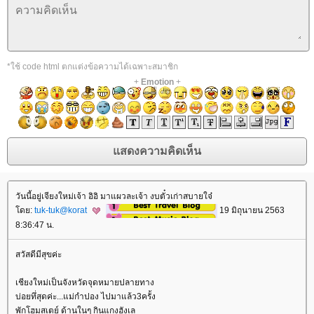
*ใช้ code html ตกแต่งข้อความได้เฉพาะสมาชิก
+
Emotion
+
วันนี้อยู่เจียงใหม่เจ้า อิอิ มาแผวละเจ้า งบตั๋วเก่าสบายใจ๋
ดย:
tuk-tuk@korat
19 มิถุนายน 2563
8:36:47 น.
สวัสดีมีสุขค่ะ
เชียงใหม่เป็นจังหวัดจุดหมายปลายทาง
บ่อยทึ่สุดค่ะ...แม่กำปอง ไปมาแล้ว3ครั้ง
พักโฮมสเตย์ ด้านในๆ กินแกงฮังเล