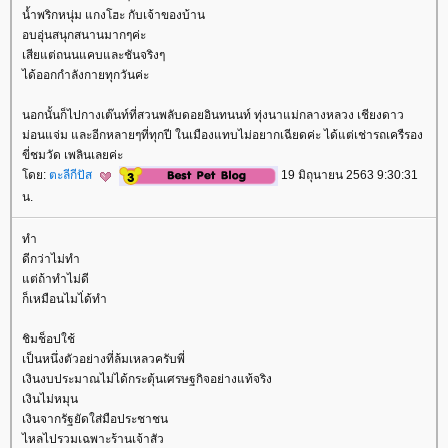
น้ำพริกหนุ่ม แกงโฮะ กับเจ้าของบ้าน
อบอุ่นสนุกสนานมากๆค่ะ
เสียแต่ถนนแคบและชันจริงๆ
ได้ออกกำลังกายทุกวันค่ะ
นอกนั้นก็ไปกางเต๊นท์ที่สวนพลับดอยอินทนนท์ ทุ่งนาแม่กลางหลวง เชียงดาว
ม่อนแจ่ม และอีกหลายๆที่ทุกปี ในเมืองแทบไม่อยากเฉียดค่ะ ได้แต่เช่ารถเครืรอง
ขี่ชมวัด เพลินเลยค่ะ
ดย:
ตะลีกีปัส
19 มิถุนายน 2563 9:30:31
น.
ทำ
ดีกว่าไม่ทำ
ต่ถ้าทำไม่ดี
ก็เหมือนไมไ่ด้ทำ
ชิมช็อปใช้
เป็นหนึ่งตัวอย่างที่ล้มเหลวครับพี่
เงินงบประมาณไม่ได้กระตุ้นเศรษฐกิจอย่างแท้จริง
เงินไม่หมุน
เงินจากรัฐยัดใส่มือประชาชน
ไหลไปรวมเฉพาะร้านเจ้าสัว