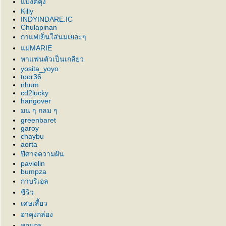
บงค์คุง
Killy
INDYINDARE.IC
Chulapinan
กาแฟเย็นใส่นมเยอะๆ
ม่MARIE
หาแฟนตัวเป็นเกลียว
yosita_yoyo
toor36
nhum
cd2lucky
hangover
มน ๆ กลม ๆ
greenbaret
garoy
chaybu
aorta
ปีศาจความฝัน
pavielin
bumpza
กาบริเอล
ชีริว
เศษเสี้ยว
อาคุงกล่อง
หอมกร