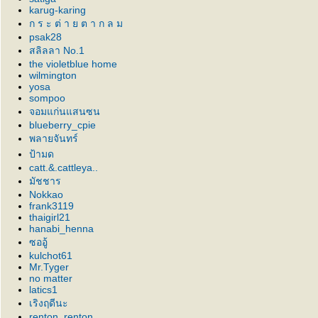
karug-karing
ก ร ะ ต่ า ย ต า ก ล ม
psak28
สลิลลา No.1
the violetblue home
wilmington
yosa
sompoo
จอมแก่นแสนซน
blueberry_cpie
พลายจันทร์
ป้ามด
catt.&.cattleya..
มัชชาร
Nokkao
frank3119
thaigirl21
hanabi_henna
ซออู้
kulchot61
Mr.Tyger
no matter
latics1
เริงฤดีนะ
renton_renton