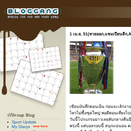
1 เม.ย. 51(หวยออก,แชมเปียนลีก,
เขียนบันทึกตอนเย็น ก่อนจะเลิกงานค
ไหวไม่ซื้อชุดใหญ่ พอดีตอนเที่ยงไป
วันนี้โปรแกรมยาวเลยคับกลางคืนมีบ
Sport Update
พรุ่งนี้ แต่บอลรอบนี้ สนุกแน่นอน ตก
My Diarys