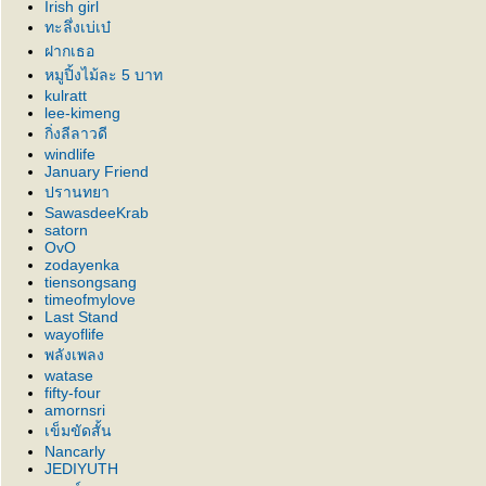
Irish girl
ทะลึ่งเบ่เบ๋
ฝากเธอ
หมูปิ้งไม้ละ 5 บาท
kulratt
lee-kimeng
กิ่งลีลาวดี
windlife
January Friend
ปรานทยา
SawasdeeKrab
satorn
OvO
zodayenka
tiensongsang
timeofmylove
Last Stand
wayoflife
พลังเพลง
watase
fifty-four
amornsri
เข็มขัดสั้น
Nancarly
JEDIYUTH