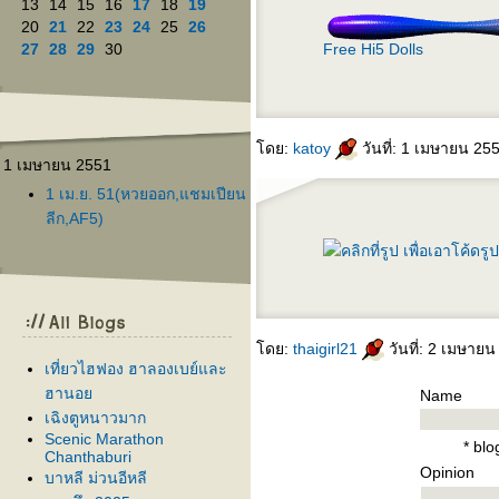
13
14
15
16
17
18
19
20
21
22
23
24
25
26
27
28
29
30
Free Hi5 Dolls
ดย:
katoy
วันที่: 1 เมษายน 25
1 เมษายน 2551
1 เม.ย. 51(หวยออก,แชมเปียน
ลีก,AF5)
ดย:
thaigirl21
วันที่: 2 เมษาย
เที่ยวไฮฟอง ฮาลองเบย์และ
ฮานอ
Name
เฉิงตูหนาวมาก
Scenic Marathon
* bl
Chanthaburi
Opinion
บาหลี ม่วนอีหลี