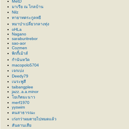
MetD
มาเรีย ณ ไกลบ้าน
Nilz
ทายาทตระกูลหยี
หมาป่าเปลี่ยวกลางทุ่ง
oHLa
Nagano
saraburitrebor
sao-aor
Cozmen
พิกกี้เม้าส์
กำนันหวัด
macopolo5704
เจกเบ่ง
Deedy79
เนระพูสี
taibangplee
jazz..a.a.minor
เกิตมะนาว
merf1970
yyswim
คนสาธารณะ
เก่งกว่าผมตายไปหมดแล้ว
สันดานเสี