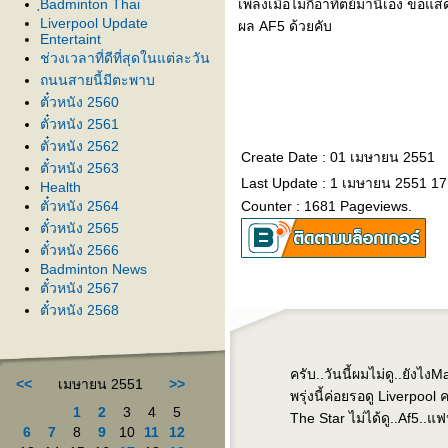
ฺBadminton Thai
เพลงเมื่อไม่กี่อาทิตย์มานี้เอง ขอ
Liverpool Update
ผล AF5 ด้วยคับ
Entertaint
ช่วงเวลาที่ดีที่สุดในแต่ละวัน
ถนนสายนี้มีตะพาบ
ตั๋วหนัง 2560
ตั๋วหนัง 2561
ตั๋วหนัง 2562
Create Date : 01 เมษายน 2551
ตั๋วหนัง 2563
Last Update : 1 เมษายน 2551 17
Health
ตั๋วหนัง 2564
Counter : 1681 Pageviews.
ตั๋วหนัง 2565
ตั๋วหนัง 2566
Badminton News
ตั๋วหนัง 2567
ตั๋วหนัง 2568
ครับ..วันนี้ผมไม่ดู..ยังไง
<<
เมษายน 2551
>>
พรุ่งนี้ค่อยรอดู Liverpool 
1
2
3
4
5
The Star ไม่ได้ดู..Af5..แฟน
6
7
8
9
10
11
12