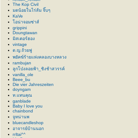
The Kop Civil
มดน้อยในไร่ส้ม จิ๊บๆ
KaVe
อน่าจอมซ่าส์
grippini
Doungtawan
มิสเตอร์ฮอง
vintage
ด.ญ.ถ้วยฟู
พยัคฆ์ร้ายแห่งคลองบางหลวง
rambujan
ลูกโป่งลอยฟ้า_ชิงช้าสวรรค์
vanilla_ole
Beee_bu
Die vier Jahreszeiten
doyngam
ท.แทนคุณ
ganblade
Baby I love you
chainbond
จูหน่านพ
bluecandleshop
อาจารย์บ้านนอก
rrltai^^