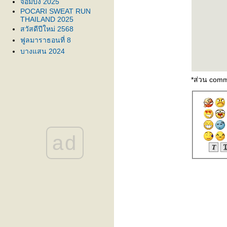
จอมบึง 2025
POCARI SWEAT RUN
THAILAND 2025
สวัสดีปีใหม่ 2568
ฟูลมาราธอนที่ 8
บางแสน 2024
Everybodyslam 2024
Ku Run3
จอมบึงตรึงใจ
*ส่วน comm
POCARI SWEAT RUN
THAILAND 2024
ก้าวทีละก้าว
สวัสดีปีมังกร
บางแสนแสนสุข
ad
ครั้งแรกเวียดนาม
Bangsaen42K
วิ่งเปิดภู
พระธาตุโบอ่อง
Bangsaen10K
สงขลามาราธอน
พัทยามากับฝน
ประจวบคีรีรัน
EIT Run