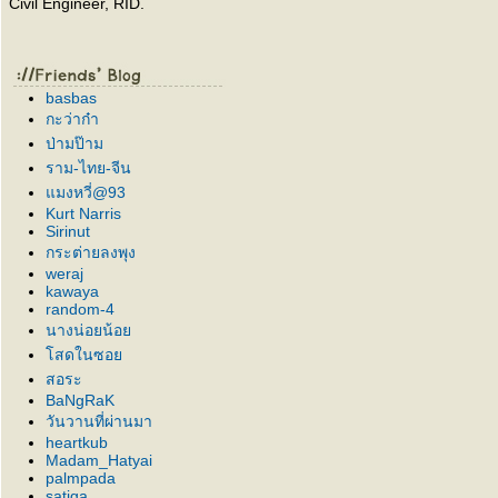
Civil Engineer, RID.
basbas
กะว่าก๋า
ป่ามป๊าม
ราม-ไทย-จีน
มงหวี่@93
Kurt Narris
Sirinut
กระต่ายลงพุง
weraj
kawaya
random-4
นางน่อยน้อ
สดในซอ
สอระ
BaNgRaK
วันวานที่ผ่านมา
heartkub
Madam_Hatyai
palmpada
satiga