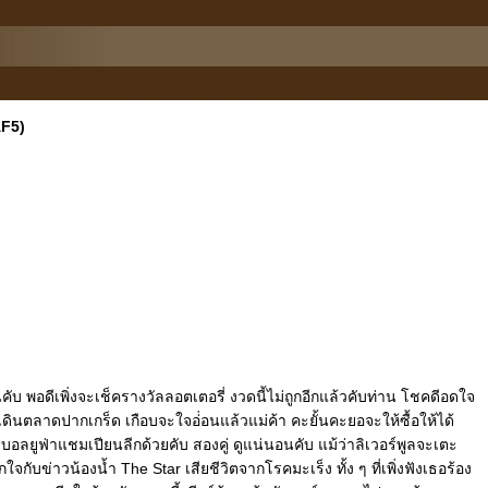
AF5)
ับ พอดีเพิ่งจะเช็ครางวัลลอตเตอรี่ งวดนี้ไม่ถูกอีกแล้วคับท่าน โชคดีอดใจ
เดินตลาดปากเกร็ด เกือบจะใจอ่่อนแล้วแม่ค้า คะยั้นคะยอจะให้ซื้อให้ได้
อลยูฟ่าแชมเปียนลีกด้วยคับ สองคู่ ดูแน่นอนคับ แม้ว่าลิเวอร์พูลจะเตะ
ใจกับข่าวน้องน้ำ The Star เสียชีวิตจากโรคมะเร็ง ทั้ง ๆ ที่เพิ่งฟังเธอร้อง