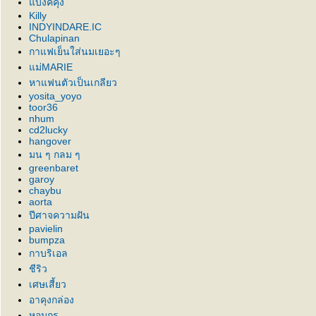
บงค์คุง
Killy
INDYINDARE.IC
Chulapinan
กาแฟเย็นใส่นมเยอะๆ
ม่MARIE
หาแฟนตัวเป็นเกลียว
yosita_yoyo
toor36
nhum
cd2lucky
hangover
มน ๆ กลม ๆ
greenbaret
garoy
chaybu
aorta
ปีศาจความฝัน
pavielin
bumpza
กาบริเอล
ชีริว
เศษเสี้ยว
อาคุงกล่อง
หอมกร