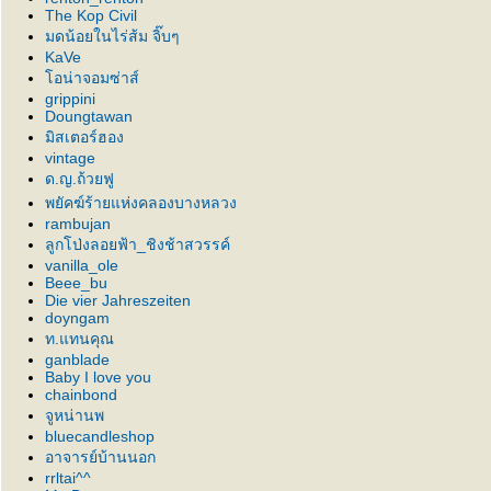
The Kop Civil
มดน้อยในไร่ส้ม จิ๊บๆ
KaVe
อน่าจอมซ่าส์
grippini
Doungtawan
มิสเตอร์ฮอง
vintage
ด.ญ.ถ้วยฟู
พยัคฆ์ร้ายแห่งคลองบางหลวง
rambujan
ลูกโป่งลอยฟ้า_ชิงช้าสวรรค์
vanilla_ole
Beee_bu
Die vier Jahreszeiten
doyngam
ท.แทนคุณ
ganblade
Baby I love you
chainbond
จูหน่านพ
bluecandleshop
อาจารย์บ้านนอก
rrltai^^