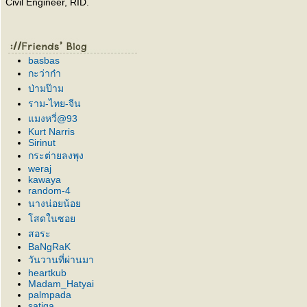
Civil Engineer, RID.
basbas
กะว่าก๋า
ป่ามป๊าม
ราม-ไทย-จีน
มงหวี่@93
Kurt Narris
Sirinut
กระต่ายลงพุง
weraj
kawaya
random-4
นางน่อยน้อ
สดในซอ
สอระ
BaNgRaK
วันวานที่ผ่านมา
heartkub
Madam_Hatyai
palmpada
satiga