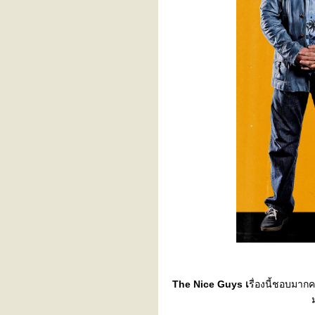
เกาะลันตาฮาเฮ
ปราณบุรี Run
ATM 2022
Bangsaen2022
Pop Vote
เจาะเลือด
ลืมไม่ลง
AZC8
9.9 Vitual Run
ควิด เราต้องรอด
สายเขียวเหนี่ยวทรัพย์
จันนะจ๊ะบุรี
น้องโขดโตละ
ซัมเมอร์นี้ฉันต้องรอด : ปั่น
จักรยานวนไป
ซัมเมอร์นี้ฉันต้องรอด : WFH
เลี้ยงต้นไม้วนไป
ฮาล์ฟที่ 5 (บุรีรัมย์มาราธอน)
เจอกันบุรีรัมย์
Better Days
The Nice Guys เ
รื่องนี้ชอบมากค
Shallow
ฮาล์ฟที่สี่ BS21