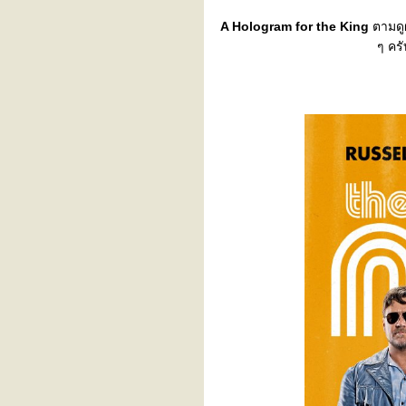
ฟูลสอง ลากูน่าพาเพลิน
Supersports 10Mile Run
A Hologram for the King
ตามดู
2023
ๆ ครั
ท่องเที่ยวสุขใจไปกับ รฟม.
หาดทรายแก้ว Summer
Beach Run
100 โล ท่าฉลอม
วิ่งสองสวน
จอมบึงมาราธอน
ฟูลแรก เซาะกราว
Samui Run
HNY 2023
ภูกระดึงอีกครั้ง
เขาชะโงกซูเปอร์ฮาล์ฟ
มาราธอน
ขุนด่านรัน
ภูกระดึงเทรล
กทูภูกระดึง
Bangsaen10
คลองสียัด ฮาล์ฟมาราธอน
Bangkok Airways Run
พัทยามาราธอน
เขาค้อมาราธอน