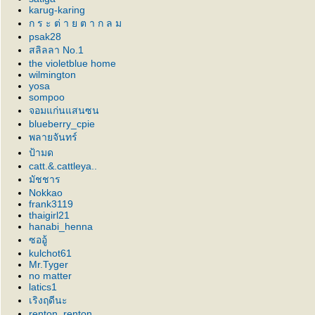
karug-karing
ก ร ะ ต่ า ย ต า ก ล ม
psak28
สลิลลา No.1
the violetblue home
wilmington
yosa
sompoo
จอมแก่นแสนซน
blueberry_cpie
พลายจันทร์
ป้ามด
catt.&.cattleya..
มัชชาร
Nokkao
frank3119
thaigirl21
hanabi_henna
ซออู้
kulchot61
Mr.Tyger
no matter
latics1
เริงฤดีนะ
renton_renton