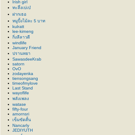
Irish girl
ทะลึ่งเบ่เบ๋
ฝากเธอ
หมูปิ้งไม้ละ 5 บาท
kulratt
lee-kimeng
กิ่งลีลาวดี
windlife
January Friend
ปรานทยา
SawasdeeKrab
satorn
OvO
zodayenka
tiensongsang
timeofmylove
Last Stand
wayoflife
พลังเพลง
watase
fifty-four
amornsri
เข็มขัดสั้น
Nancarly
JEDIYUTH