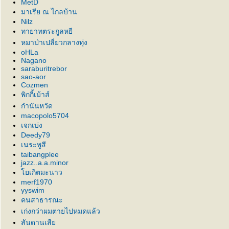
MetD
มาเรีย ณ ไกลบ้าน
Nilz
ทายาทตระกูลหยี
หมาป่าเปลี่ยวกลางทุ่ง
oHLa
Nagano
saraburitrebor
sao-aor
Cozmen
พิกกี้เม้าส์
กำนันหวัด
macopolo5704
เจกเบ่ง
Deedy79
เนระพูสี
taibangplee
jazz..a.a.minor
เกิตมะนาว
merf1970
yyswim
คนสาธารณะ
เก่งกว่าผมตายไปหมดแล้ว
สันดานเสี