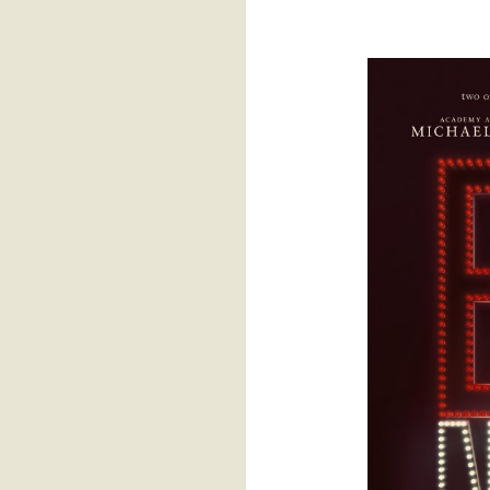
วอนขอให้รอสี่ปี
กีฬา ๆ เป็นยาวิเศษ
ปั่นจักรยาน 200 BRM Thung
Makham Yong
30 ปีที่รอคอ
Garmin FR 645 Music
มหัศจรรย์แห่งรัก
Pray : OST. Who are You -
School2015
VO2 Max
Cafe Amazon Thank You
Party
คืนวัวแดงสู่ผืนป่า เรียนรู้คุณ
ค่าความสมดุล
อิ่มท้อง อุ่นใจ 360 องศา จากใจ
ตราแม่ครัว(ตอนต้านภัยแล้ง)
ปั่นจักรยาน 200 BRM
Suratthani
ปั่นจักรยาน 200 BRM
Ayutthaya
ฮาล์ฟที่สาม (บุรีรัมย์
มาราธอน)
ฮาล์ฟที่สอง (วิ่งผ่าเมือง)