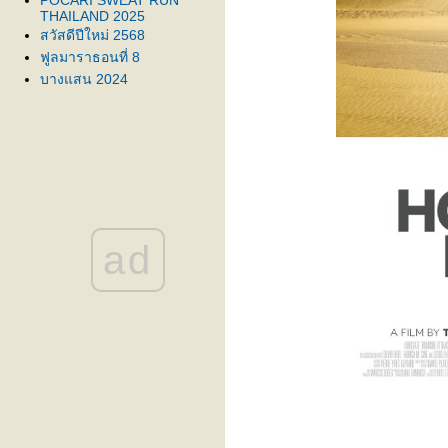
POCARI SWEAT RUN
THAILAND 2025
สวัสดีปีใหม่ 2568
ฟูลมาราธอนที่ 8
บางแสน 2024
Everybodyslam 2024
Ku Run3
จอมบึงตรึงใจ
POCARI SWEAT RUN
THAILAND 2024
ก้าวทีละก้าว
สวัสดีปีมังกร
บางแสนแสนสุข
ad
ครั้งแรกเวียดนาม
Bangsaen42K
วิ่งเปิดภู
พระธาตุโบอ่อง
Bangsaen10K
สงขลามาราธอน
พัทยามากับฝน
ประจวบคีรีรัน
EIT Run
Lazada Run