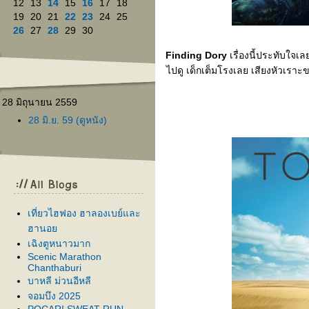
12
13
14
15
16
17
18
19
20
21
22
23
24
25
26
27
28
29
30
Finding Dory
เรื่องนี้ประทับใจ
ไปดู เด็กเต็มโรงเลย เสียงหัวเราะ
28 มิถุนายน 2559
28 มิ.ย. 59 (ดูหนัง)
เที่ยวไฮฟอง ฮาลองเบย์และ
ฮานอ
เฉิงตูหนาวมาก
Scenic Marathon
Chanthaburi
บาหลี ม่วนอีหลี
จอมบึง 2025