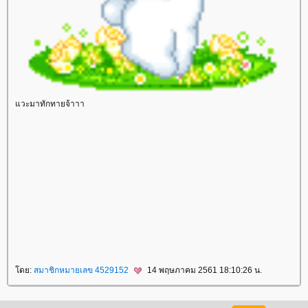
วะมาทักทายจ้าาา
sinota
ซิโนต้า
Ulthera
สลายไขมัน
SculpSure
เซลลูไลท์
ฝ้า กระ
Derma Light
เลเซอร์กำจัดขน
กำจัดขนถาวร
รูขุมขนกว้าง
ทองคำ
ไฮยาลูโรนิค
คีเลชั่น
Chelation
Hifu
Pore
Hair Removal Laser
freckle dark spot
cellulite
Ultherapy
กำจัดไขมัน
ร้อยไหม
adenaa
ลบรอยสักคิ้วด้วยเลเซอร์
ลบรอยสักคิ้ว
Eyebrow
Tattoo Removal
เพ้นท์คิ้ว 3 มิติ
สักคิ้วถาวร
สักคิ้ว 6 มิติ
Cover Paint
สักไรผม
3D Eyebrow
ห้ใจหายใจ
สุขภาพ
วิธี
ลดความอ้วน
การดูแลสุขภาพ
อาหารเพื่อสุขภาพ
ออกกำลังกา
สุขภาพผู้หญิง
สุขภาพผู้ชา
สุขภาพจิต
รคและการ
ป้องกัน
สมุนไพรไท
ขิง
น้ำมันมะพร้าว
ผู้หญิง
ศัลยกรรม
ความสวยความงาม
ม่ตั้งครรภ์
สุขภาพแม่ตั้งครรภ์
พัฒนาการตั้งครรภ์ 40 สัปดาห์
อาหารสำหรับแม่ตั้งครรภ์
รคขณะตั้งครรภ์
การคลอด
หลังคลอด
การออกกำลังกา
ทารกแรกเกิด
สุขภาพทารกแรกเกิด
ผิวทารกแรกเกิด
การพัฒนาการของเด็กแรกเกิด
การดูแลทารกแรกเกิด
รคและ
วัคซีนสำหรับเด็กแรกเกิด
เลี้ยงลูกด้วยนมแม่
อาหารสำหรับทารก
เด็กโต
สุขภาพเด็ก
ผิวเด็ก
การพัฒนาการเด็ก
การ
ดูแลเด็ก
รคและวัคซีนเด็ก
อาหารสำหรับเด็ก
การเล่นและการเรียนรู้
ครอบครัว
ชีวิตครอบครัว
ปัญหาภายในครอบครัว
ความเชื่อ คนโบราณ
ดย:
สมาชิกหมายเลข 4529152
14 พฤษภาคม 2561 18:10:26 น.