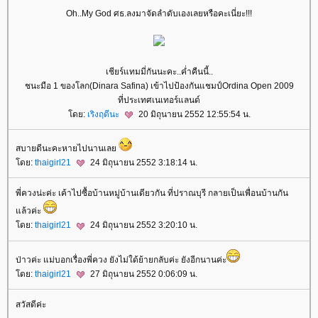
Oh..My God ศธ.ลงมาจัดลำดับเองเลยหรือคะเนี่ยะ!!!
เชียร์แทมมี่กันนะคะ..ค่ำคืนนี้..
ชนะมือ 1 ของโลก(Dinara Safina) เข้าไปป้องกันแชมป์Ordina Open 2009
ที่ประเทศเนเทอร์แลนด์
ดย:
เริงฤดีนะ
20 มิถุนายน 2552 12:55:54 น.
สบายดีนะคะหายไปนานเล
ดย:
thaigirl21
24 มิถุนายน 2552 3:18:14 น.
พี่ควงน่ะค่ะ เค้าไปซื้อบ้านหมู่บ้านเดียวกัน ที่ปราณบุรี กลายเป็นเพื่อนบ้านกัน
ล้วค่ะ
ดย:
thaigirl21
24 มิถุนายน 2552 3:20:10 น.
ป่าวค่ะ แม่บอกเรื่องพี่ควง ยังไม่ใด้ย้ายกลับค่ะ ยังอีกนานค่ะ
ดย:
thaigirl21
27 มิถุนายน 2552 0:06:09 น.
สวัสดีค่ะ