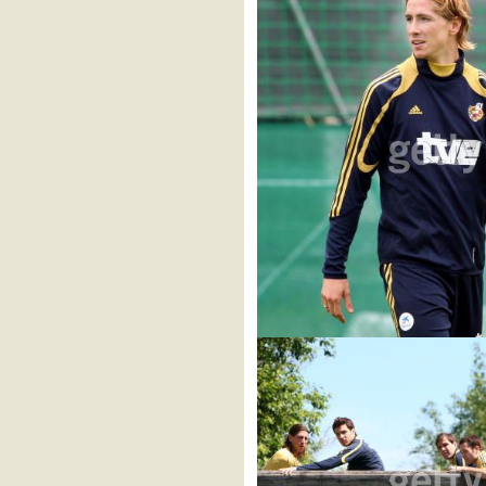
Lazada Run
ฟูลสอง ลากูน่าพาเพลิน
Supersports 10Mile Run
2023
ท่องเที่ยวสุขใจไปกับ รฟม.
หาดทรายแก้ว Summer
Beach Run
100 โล ท่าฉลอม
วิ่งสองสวน
จอมบึงมาราธอน
ฟูลแรก เซาะกราว
Samui Run
HNY 2023
ภูกระดึงอีกครั้ง
เขาชะโงกซูเปอร์ฮาล์ฟ
มาราธอน
ขุนด่านรัน
ภูกระดึงเทรล
กทูภูกระดึง
Bangsaen10
คลองสียัด ฮาล์ฟมาราธอน
Bangkok Airways Run
พัทยามาราธอน