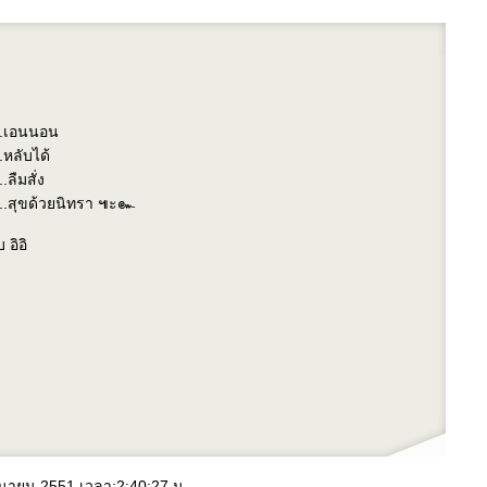
..เอนนอน
.หลับได้
ลืมสั่ง
......สุขด้วยนิทรา ๚ะ๛
 อิอิ
ิถุนายน 2551 เวลา:2:40:27 น.