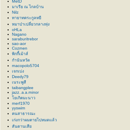
MetD
มาเรีย ณ ไกลบ้าน
Nilz
ทายาทตระกูลหยี
หมาป่าเปลี่ยวกลางทุ่ง
oHLa
Nagano
saraburitrebor
sao-aor
Cozmen
พิกกี้เม้าส์
กำนันหวัด
macopolo5704
เจกเบ่ง
Deedy79
เนระพูสี
taibangplee
jazz..a.a.minor
เกิตมะนาว
merf1970
yyswim
คนสาธารณะ
เก่งกว่าผมตายไปหมดแล้ว
สันดานเสี