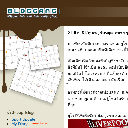
21 มิ.ย. 51(ดูบอล, วันหยุด, สบาย ๆ
มาเขียนบันทึกระหว่างรอดูบอลยูโร พร
เลย รอตีแบดตอนเย็นทีเดียว ช่วงนี
เมื่อเดือนที่แล้วลองทำบัญชีรายรั
สิ่งที่มันไม่จำเป็นเลยละ พอทำบัญ
ออมเิงินไปได้จะครบ 2 ปีแล้วละคับ
เงินที่เราได้เฝ้าอดออมมา มันเริ่มมา
อาทิตย์นี้มีข่าวดีจากเพื่อนสนิท 
เอง ชอบอยู่คนเดียว ไม่รู้โรคจิตรึป่
ที่สุด
ูโรปีนี้ทีมที่เชียร์ ยังอยู่ครบ ฮอ
Sport Update
My Diarys