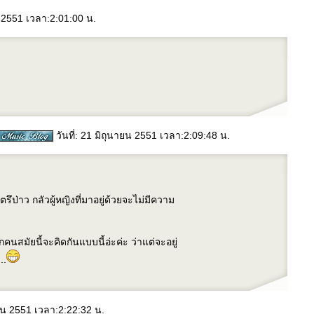
น 2551 เวลา:2:01:00 น.
วันที่: 21 มิถุนายน 2551 เวลา:2:09:48 น.
ตรึป่าว กลัวผู้หญิงที่มาอยู่ด้วยจะไม่มีความ
นสมัยนี้จะคิดกันแบบนี้อ่ะค่ะ ว่าแต่จะอยู่
..
ายน 2551 เวลา:2:22:32 น.