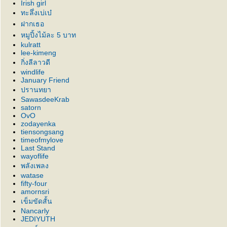
Irish girl
ทะลึ่งเบ่เบ๋
ฝากเธอ
หมูปิ้งไม้ละ 5 บาท
kulratt
lee-kimeng
กิ่งลีลาวดี
windlife
January Friend
ปรานทยา
SawasdeeKrab
satorn
OvO
zodayenka
tiensongsang
timeofmylove
Last Stand
wayoflife
พลังเพลง
watase
fifty-four
amornsri
เข็มขัดสั้น
Nancarly
JEDIYUTH