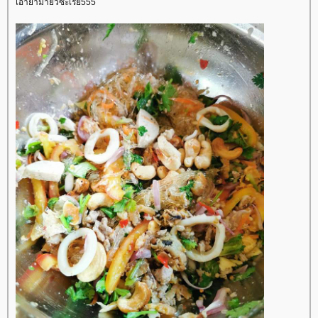
เอายำมายั่วซะเรย555