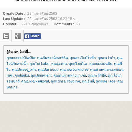
Create Date :
28 กุมภาพันธ์ 2563
Last Update :
28 กุมภาพันธ์ 2563 16:23:15 น.
Counter :
2210 Pageviews.
Comments :
27
ผู้โหวตบล็อกนี้...
คุณnonnoiGiwGiw
,
คุณจันทราน็อคเทิร์น
,
คุณสาวไกด์ใจซื่อ
,
คุณกะว่าก๋า
,
คุณ
ไวน์กับสายน้ำ
,
คุณTui Laksi
,
คุณtanjira
,
คุณเริงฤดีนะ
,
คุณสองแผ่นดิน
,
คุณชี
ริว
,
คุณSweet_pills
,
คุณSai Eeuu
,
คุณnewyorknurse
,
คุณสายหมอกและก้อน
เมฆ
,
คุณhaiku
,
คุณJinnyTent
,
คุณคนผ่านทางมาเจอ
,
คุณตะลีกีปัส
,
คุณโอน่า
จอมซ่าส์
,
คุณtuk-tuk@korat
,
คุณRinsa Yoyolive
,
คุณอุ้มสี
,
คุณkae+aoe
,
คุณ
หอมกร