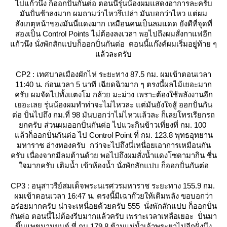
ไปแก้วนึง ก็ออกปั่นกันต่อ ตอนนี้รุ่นน้องผมแสดงอาการละครับ
มันปั่นช้าลงมาก ผมถามว่าไหวรึเปล่า มันบอกว่าไหว แต่ผม
สังเกตุหน้าของมันนี่แดงมาก เหมือนคนเป็นลมแดด ยังดีที่จุดที่
สองเป็น Control Points ไม่ต้องลงเวลา พอไปถึงผมสั่งกาแฟอีก
ก้วนึง นั่งพักสักแปบก็ออกปั่นกันต่อ ตอนนี้แก๊งค์ผมเริ่มอยู่ท้าย ๆ
ล้วละครับ
CP2 : เทศบาลเมืองผักไห่ ระยะทาง 87.5 กม. ผมเข้าตอนเวลา
11:40 น. ก่อนเวลา 5 นาที เฉียดฉิวมาก ๆ ตรงนี้ผลไม้เยอะมาก
ครับ ผมจัดไปทั้งแตงโม กล้วย มะม่วง เพราะต้องใช้พลังงานอีก
เยอะเลย รุ่นน้องผมทำท่าจะไม่ไหวละ แต่มันยังใจสู้ ออกปั่นกัน
ต่อ ปั่นไปถึง กม.ที่ 98 มันบอกว่าไม่ไหวแล้วละ ก็เลยโทรเรียกรถ
กครับ ส่วนผมออกปั่นกันต่อ ไปแวะกินข้าวเที่ยงที่ กม. 100
ล้วก็ออกปั่นกันต่อ ไป Control Point ที่ กม. 123.8 พุทธอุทยาน
มหาราช อ่างทองครับ กว่าจะไปถึงนี่เหนื่อยเอาการเหมือนกัน
ครับ เนื่องจากมีลมต้านด้วย พอไปถึงผมสั่งน้ำแดงโซดามากิน ชื่น
จมากครับ เติมน้ำ เข้าห้องน้ำ นั่งพักสักแปบ ก็ออกปั่นกันต่อ
CP3 : อนุสาวรีย์สมเด็จพระนเรศวรมหาราช ระยะทาง 155.9 กม.
ผมเข้าตอนเวลา 16:47 น. ตรงนี้มีเฉาก๊วยให้เติมพลัง ขอบอกว่า
อร่อยมากครับ น่าจะเหนื่อยด้วยครับ 555 นั่งพักสักแปบ ก็ออกปั่น
กันต่อ ตอนนี้ไม่ต้องรีบมากแล้วครับ เพราะเวลาเหลือเยอะ ปั่นมา
ขึ้นแพขนานยนต์ ที่ กม.179.8 ข้ามแม่น้ำเจ้าพระยาไปอีกฝั่งนึง