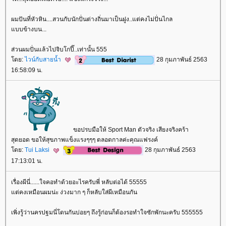
ผมปันที่หัวหิน....สวนกับนักปั่นต่างถิ่นมาเป็นฝูง..แต่คงไม่ปั่นไกล
บบข้างบน...
ส่วนผมปั่นแล้วไปจิบโกปี๊..เท่านั้น 555
ดย:
ไวน์กับสายน้ำ
28 กุมภาพันธ์ 2563
16:58:09 น.
ขอปรบมือให้ Sport Man ตัวจริง เสียงจริงคร้า
สุดยอด ขอให้สุขภาพแข็งแรงๆๆๆ ตลอดกาลค่ะคุณแฟรงค์
ดย:
Tui Laksi
28 กุมภาพันธ์ 2563
17:13:01 น.
เรื่องผีนี่......ใจคอทำด้วยอะไรครับพี่ หลับต่อได้ 55555
ต่คงเหมือนผมน่ะ ง่วงมาก ๆ ก็หลับใส่ผีเหมือนกัน
เพิ่งรู้ว่านครปฐมนี่โดนกันบ่อยๆ ถึงรู้ก่อนก็ต้องรอทำใจซักพักนะครับ 555555