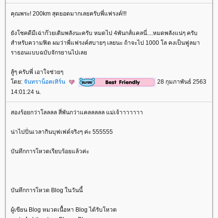
คุณพระ! 200km สุดยอดมากเลยครับพี่แฟรงค์!!!
ังโชคดีมีเฉ่าก๊วยเติมพลังนะครับ หมดไป 4พันกส้่แคลนี่....หมดพลังแน่ๆ ครับ
สำหรับความฟิต ผมว่าพี่แฟรงค์สบายๆ เลยนะ ถ้าจะไป 1000 โล คงเป็นฟูลมา
ราธอนแบบฉบับจักรยานไปเล
สู้ๆ ครับพี่ เอาใจช่วยๆ
ดย:
จันทราน็อคเทิร์น
28 กุมภาพันธ์ 2563
14:01:24 น.
สองร้อยกว่าโลลลล สี่พันกว่าแคลลลลล แม่เจ้าาาาาาา
น่าไปปั่นเวลากินบุฟเฟต์จริงๆ ค่ะ 555555
บันทึกการโหวตเรียบร้อยแล้วค่ะ
บันทึกการโหวต Blog ในวันนี้
ผู้เขียน Blog หมวดเนื้อหา Blog ได้รับโหวต