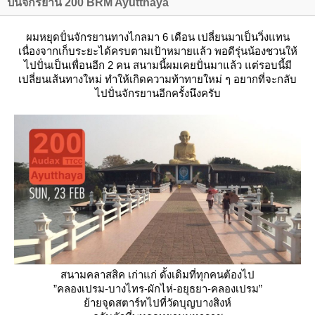
ปั่นจักรยาน 200 BRM Ayutthaya
ผมหยุดปั่นจักรยานทางไกลมา 6 เดือน เปลี่ยนมาเป็นวิ่งแทน
เนื่องจากเก็บระยะได้ครบตามเป้าหมายแล้ว พอดีรุ่นน้องชวนให้
ไปปั่นเป็นเพื่อนอีก 2 คน สนามนี้ผมเคยปั่นมาแล้ว แต่รอบนี้มี
เปลี่ยนเส้นทางใหม่ ทำให้เกิดความท้าทายใหม่ ๆ อยากที่จะกลับ
ไปปั่นจักรยานอีกครั้งนึงครับ
สนามคลาสสิค เก่าแก่ ดั้งเดิมที่ทุกคนต้องไป
”คลองเปรม-บางไทร-ผักไห่-อยุธยา-คลองเปรม”
้ายจุดสตาร์ทไปที่วัดบุญบางสิงห์