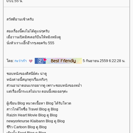
0:01:55 น.
สวัสดียามเช้าครับ
สองเรื่องนี้คงไม่ได้ดูแน่ๆครับ
เมื่อวานเปิดมิสเตอร์บีนให้หมิงหมิงดู
นั่งหัวเราะเอิ๊กอ๊ากๆเลยครับ 555
ดย:
กะว่าก๋า
5 กันยายน 2559 6:22:28 น.
ชอบหนังของดิสนีย์ค่ะ น่าดู
หนังค่ายนี้สนุกทุกเรื่องจริงๆ
ส่วนอาม่าตอนแรกอยากดู เพราะชอบหนังของหม่ำ
ต่เรื่องนี้กระแสไม่แรง ตอนนี้เลยเฉยๆค่ะ
ผู้เขียน Blog หมวดเนื้อหา Blog ได้รับโหวต
สาวไกด์ใจซื่อ Travel Blog ดู Blog
Raizin Heart Movie Blog ดู Blog
newyorknurse Klaibann Blog ดู Blog
ชีริว Cartoon Blog ดู Blog
เนินน้ำ Food Blog ดู Blog