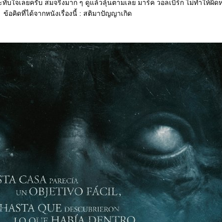
ะทับใจเลยครับ สมจริงมาก ๆ ดูแล้วลุ้นตามเลย มาร์ค วอลเบิร์ก ไม่ทำให้ผิดห
ข้อคิดที่ได้จากหนังเรื่องนี้ : สติมาปัญญาเกิด