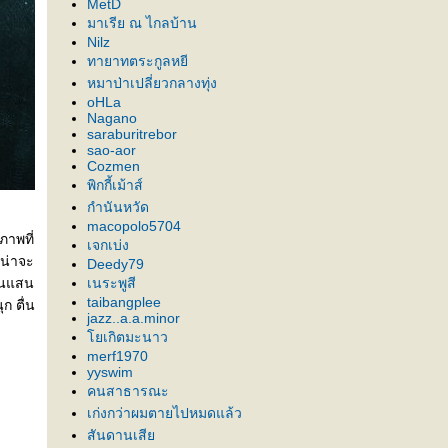
MetD
มาเรีย ณ ไกลบ้าน
Nilz
ทายาทตระกูลหยี
หมาป่าเปลี่ยวกลางทุ่ง
oHLa
Nagano
saraburitrebor
sao-aor
Cozmen
พิกกี้เม้าส์
กำนันหวัด
macopolo5704
ภาพที่
เจกเบ่ง
 น่าจะ
Deedy79
ันแสน
เนระพูสี
taibangplee
ก ตื่น
jazz..a.a.minor
เกิตมะนาว
merf1970
yyswim
คนสาธารณะ
เก่งกว่าผมตายไปหมดแล้ว
สันดานเสี