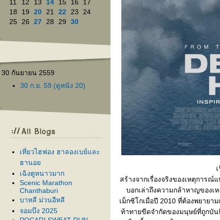
11
12
13
14
15
16
17
18
19
20
21
22
23
24
25
26
27
28
29
30
30 กันยายน 2559
30 ก.ย. 59 (ดูหนัง 20)
เที่ยวไฮฟอง ฮาลองเบย์และ
ฮานอ
เ
เฉิงตูหนาวมาก
สร้างจากเรื่องจริงของเหตุการณ์แท่
Scenic Marathon
บอกเล่าถึงความกล้าหาญของเหล่
Chanthaburi
บาหลี ม่วนอีหลี
เม็กซิโกเมื่อปี 2010 ที่ต้องพยายา
จอมบึง 2025
ท้าทายขีดจำกัดของมนุษย์ที่ถูกบันท