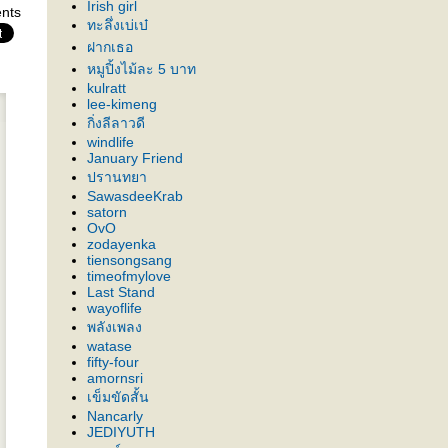
Irish girl
nts
ทะลึ่งเบ่เบ๋
ฝากเธอ
หมูปิ้งไม้ละ 5 บาท
kulratt
lee-kimeng
กิ่งลีลาวดี
windlife
January Friend
ปรานทยา
SawasdeeKrab
satorn
OvO
zodayenka
tiensongsang
timeofmylove
Last Stand
wayoflife
พลังเพลง
watase
fifty-four
amornsri
เข็มขัดสั้น
Nancarly
JEDIYUTH