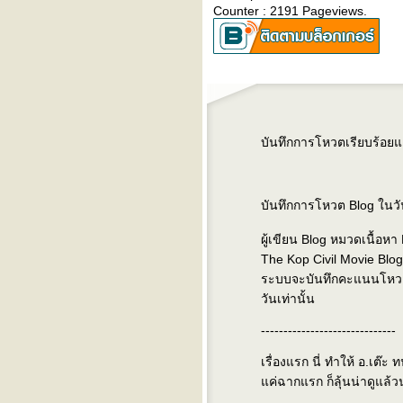
วอนขอให้รอสี่ปี
Counter : 2191 Pageviews.
กีฬา ๆ เป็นยาวิเศษ
ปั่นจักรยาน 200 BRM Thung
Makham Yong
30 ปีที่รอคอ
Garmin FR 645 Music
มหัศจรรย์แห่งรัก
Pray : OST. Who are You -
บันทึกการโหวตเรียบร้อยแ
School2015
VO2 Max
Cafe Amazon Thank You
Party
บันทึกการโหวต Blog ในวัน
คืนวัวแดงสู่ผืนป่า เรียนรู้คุณ
ค่าความสมดุล
ผู้เขียน Blog หมวดเนื้อหา
อิ่มท้อง อุ่นใจ 360 องศา จากใจ
The Kop Civil Movie Blog
ตราแม่ครัว(ตอนต้านภัยแล้ง)
ระบบจะบันทึกคะแนนโหวต
ปั่นจักรยาน 200 BRM
วันเท่านั้น
Suratthani
ปั่นจักรยาน 200 BRM
------------------------------
Ayutthaya
ฮาล์ฟที่สาม (บุรีรัมย์
เรื่องแรก นี่ ทำให้ อ.เต๊ะ
มาราธอน)
ค่ฉากแรก ก็ลุ้นน่าดูแล้ว
ฮาล์ฟที่สอง (วิ่งผ่าเมือง)