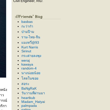
Civil Engineer, RID.
basbas
กะว่าก๋า
ป่ามป๊าม
ราม-ไทย-จีน
มงหวี่@93
Kurt Narris
Sirinut
กระต่ายลงพุง
weraj
kawaya
random-4
นางน่อยน้อ
สดในซอ
สอระ
BaNgRaK
ยหนัง
วันวานที่ผ่านมา
่าว
heartkub
การณ์
Madam_Hatyai
palmpada
มริกา
satiga