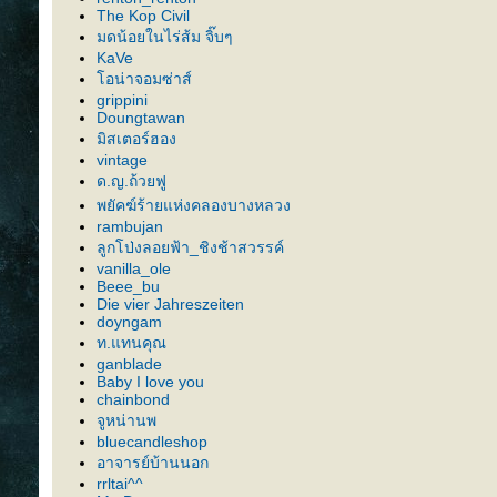
The Kop Civil
มดน้อยในไร่ส้ม จิ๊บๆ
KaVe
อน่าจอมซ่าส์
grippini
Doungtawan
มิสเตอร์ฮอง
vintage
ด.ญ.ถ้วยฟู
พยัคฆ์ร้ายแห่งคลองบางหลวง
rambujan
ลูกโป่งลอยฟ้า_ชิงช้าสวรรค์
vanilla_ole
Beee_bu
Die vier Jahreszeiten
doyngam
ท.แทนคุณ
ganblade
Baby I love you
chainbond
จูหน่านพ
bluecandleshop
อาจารย์บ้านนอก
rrltai^^