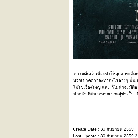
เกาะลันตาฮาเฮ
ปราณบุรี Run
ATM 2022
Bangsaen2022
Pop Vote
เจาะเลือด
ลืมไม่ลง
AZC8
9.9 Vitual Run
ควิด เราต้องรอด
สายเขียวเหนี่ยวทรัพย์
จันนะจ๊ะบุรี
ความตื่นเต้นที่จะทำให้คุณแทบลืมหา
น้องโขดโตละ
พวกเขาคิดว่าจะทำอะไรต่างๆ นั้น ที
ซัมเมอร์นี้ฉันต้องรอด : ปั่น
ไม่ใช่เรื่องใหญ่ และ ก็ไม่น่าจะมี
จักรยานวนไป
น่ากลัว ที่มันรอพวกเขาอยู่ข้างใน เ
ซัมเมอร์นี้ฉันต้องรอด : WFH
เลี้ยงต้นไม้วนไป
ฮาล์ฟที่ 5 (บุรีรัมย์มาราธอน)
เจอกันบุรีรัมย์
Better Days
Shallow
Create Date : 30 กันยายน 2559
ฮาล์ฟที่สี่ BS21
Last Update : 30 กันยายน 2559 2