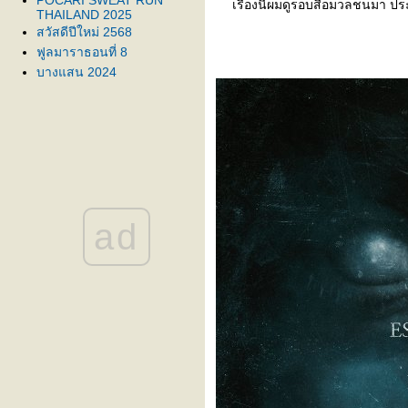
POCARI SWEAT RUN
เรื่องนี้ผมดูรอบสื่อมวลชนมา ปร
THAILAND 2025
สวัสดีปีใหม่ 2568
ฟูลมาราธอนที่ 8
บางแสน 2024
Everybodyslam 2024
Ku Run3
จอมบึงตรึงใจ
POCARI SWEAT RUN
THAILAND 2024
ก้าวทีละก้าว
สวัสดีปีมังกร
บางแสนแสนสุข
ad
ครั้งแรกเวียดนาม
Bangsaen42K
วิ่งเปิดภู
พระธาตุโบอ่อง
Bangsaen10K
สงขลามาราธอน
พัทยามากับฝน
ประจวบคีรีรัน
EIT Run
Lazada Run