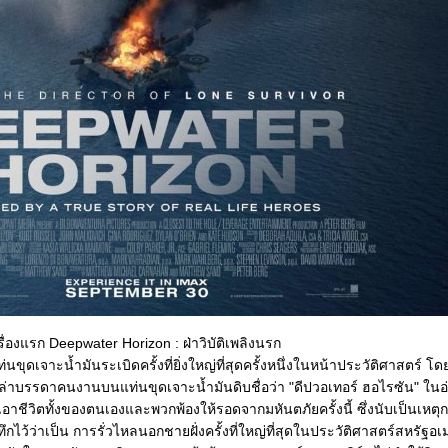
รื่องแรก Deepwater Horizon : ฝ่าวิบัติเพลิงนรก
นขุดเจาะน้ำมันระเบิดครั้งที่ยิ่งใหญ่ที่สุดครั้งหนึ่งในหน้าประวัติศาสตร์ โด
าบรรดาคนงานบนแท่นขุดเจาะน้ำมันดิบชื่อว่า "ดีปวอเทอร์ ฮอไรซัน" ในอ
มเอาชีวิตทั้งของตนเองและพวกพ้องให้รอดจากมหันตภัยครั้งนี้ ซึ่งนับ
เป็นเหตุ
ึกไว้ว่าเป็น การรั่วไหลนอกชายฝั่งครั้งที่ใหญ่ที่สุดในประวัติศาสตร์สหรัฐอเ