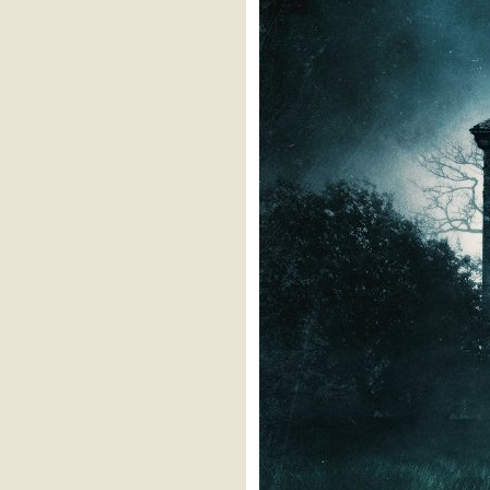
ฟูลสอง ลากูน่าพาเพลิน
Supersports 10Mile Run
2023
ท่องเที่ยวสุขใจไปกับ รฟม.
หาดทรายแก้ว Summer
Beach Run
100 โล ท่าฉลอม
วิ่งสองสวน
จอมบึงมาราธอน
ฟูลแรก เซาะกราว
Samui Run
HNY 2023
ภูกระดึงอีกครั้ง
เขาชะโงกซูเปอร์ฮาล์ฟ
มาราธอน
ขุนด่านรัน
ภูกระดึงเทรล
กทูภูกระดึง
Bangsaen10
คลองสียัด ฮาล์ฟมาราธอน
Bangkok Airways Run
พัทยามาราธอน
เขาค้อมาราธอน