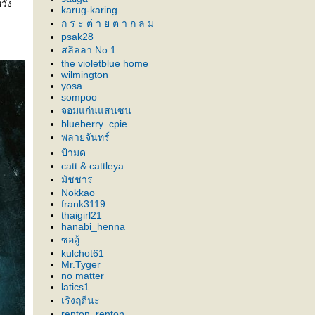
วัง
karug-karing
ก ร ะ ต่ า ย ต า ก ล ม
psak28
สลิลลา No.1
the violetblue home
wilmington
yosa
sompoo
จอมแก่นแสนซน
blueberry_cpie
พลายจันทร์
ป้ามด
catt.&.cattleya..
มัชชาร
Nokkao
frank3119
thaigirl21
hanabi_henna
ซออู้
kulchot61
Mr.Tyger
no matter
latics1
เริงฤดีนะ
renton_renton