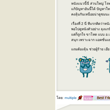
หนังแนวนี้นี่ ส่วนใหญ่ โจ
ปั่นจักรยาน ไหว้พระ 9 วัด กับ
Decathlon
ก้ปัญหาอันนี้ได้ ปัญหาใหม
Stat of Blog 2019
คงลุ้นกันเหนื่อยน่าดูชมน
ฮาล์ฟแรก สุโค่
ปั่นจักรยาน 400 BRM
เรื่องที่ 2 นี่ ทีแรกคิดว่าหน
Nakhonpathom
พอไปดูหนังตัวอย่าง ลุงแก
ปั่นจักรยาน 600 BRM
ต่ก็ถูกใจ ขาโหด แบบ อ.เต๊ะ
Nakhonpathom
สนุก เพราะฉาก แอคชั่นแ
ปั่นจักรยาน 200 BRM Tha
Chin
ถมต้องลุ้น ช่วยผู้ร้าย เอ๊
ปั่นจักรยาน 200 BRM
Nonthaburi
Stat of Blog 2017
ปั่นจักรยาน 400 BRM TKSN
ปั่นจักรยาน 400 BRM
Chaopraya
ปั่นจักรยาน 600 BRM Pattaya
- Trat
ปั่นจักรยาน 300 BRM Nakhon
Pathom
ปั่นจักรยาน 200BRM
ดย:
multiple
Ayutthaya
ปั่นจักรยาน 200BRM