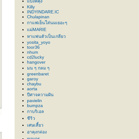
บงค์คุง
Killy
INDYINDARE.IC
Chulapinan
กาแฟเย็นใส่นมเยอะๆ
ม่MARIE
หาแฟนตัวเป็นเกลียว
yosita_yoyo
toor36
nhum
cd2lucky
hangover
มน ๆ กลม ๆ
greenbaret
garoy
chaybu
aorta
ปีศาจความฝัน
pavielin
bumpza
กาบริเอล
ชีริว
เศษเสี้ยว
อาคุงกล่อง
หอมกร