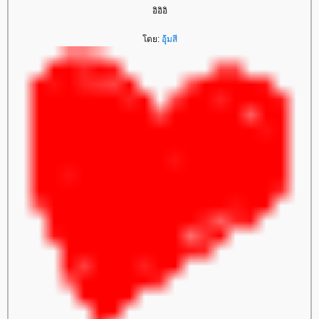
อิอิอิ
ดย:
อุ้มสี