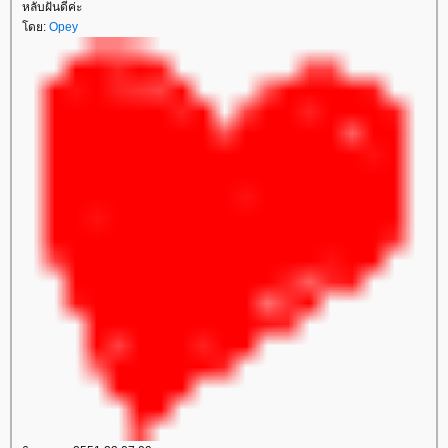
หลับฝันดีค่ะ
ดย:
Opey