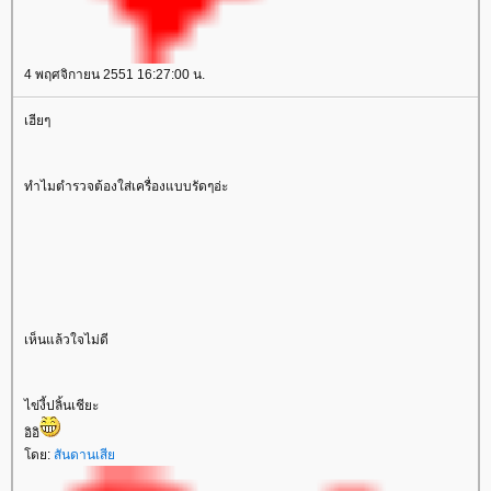
4 พฤศจิกายน 2551 16:27:00 น.
เฮียๆ
ทำไมตำรวจต้องใส่เครื่องแบบรัดๆอ่ะ
เห็นแล้วใจไม่ดี
ไข่งี้ปลิ้นเชียะ
อิอิ
ดย:
สันดานเสี