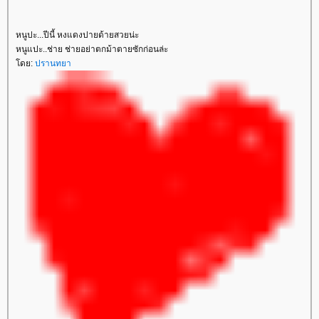
หนูปะ...ปีนี้ หงแดงปายด้ายสวยน่ะ
หนูแปะ..ช่าย ช่ายอย่าตกม้าตายซักก่อนล่ะ
ดย:
ปรานทยา