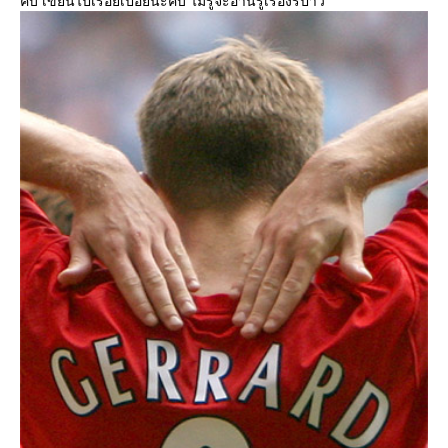
คับ เขียนไปเรื่อยเปื่อยนะคับ ไม่รู้จะอ่านรู้เรื่องรึป่าว