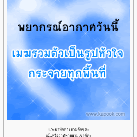
วะมาทักทายยามดึกๆ ค่ะ
เอ๊...หรือว่าทัทายยามเช้าดีค่ะ