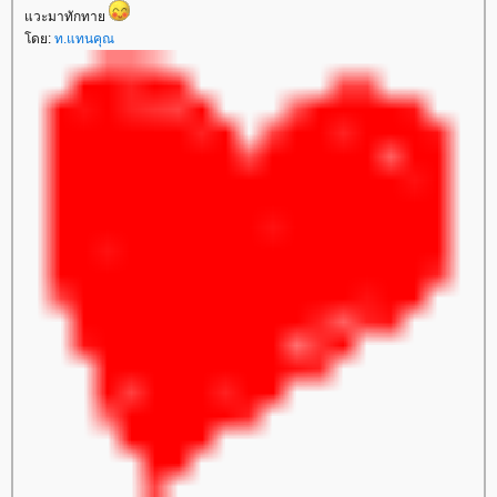
วะมาทักทา
ดย:
ท.แทนคุณ