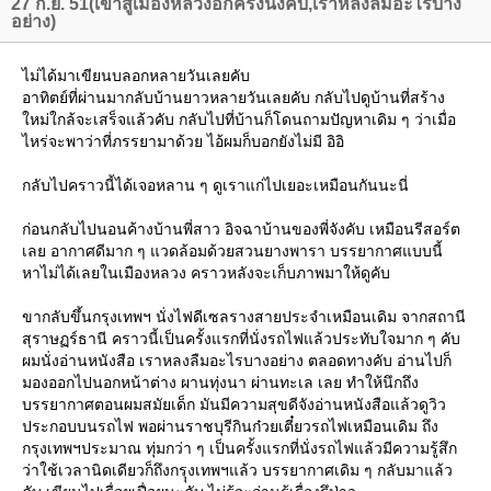
27 ก.ย. 51(เข้าสู่เมืองหลวงอีกครั้งนึงคับ,เราหลงลืมอะไรบาง
อย่าง)
ไม่ได้มาเขียนบลอกหลายวันเลยคับ
อาทิตย์ที่ผ่านมากลับบ้านยาวหลายวันเลยคับ กลับไปดูบ้านที่สร้าง
หม่ใกล้จะเสร็จแล้วคับ กลับไปที่บ้านก็โดนถามปัญหาเดิม ๆ ว่าเมื่อ
ไหร่จะพาว่าที่ภรรยามาด้วย ไอ้ผมก็บอกยังไม่มี อิอิ
กลับไปคราวนี้ได้เจอหลาน ๆ ดูเราแก่ไปเยอะเหมือนกันนะนี่
ก่อนกลับไปนอนค้างบ้านพี่สาว อิจฉาบ้านของพี่จังคับ เหมือนรีสอร์ต
เลย อากาศดีมาก ๆ แวดล้อมด้วยสวนยางพารา บรรยากาศแบบนี้
หาไม่ได้เลยในเมืองหลวง คราวหลังจะเก็บภาพมาให้ดูคับ
ขากลับขึ้นกรุงเทพฯ นั่งไฟดีเซลรางสายประจำเหมือนเดิม จากสถานี
สุราษฏร์ธานี คราวนี้เป็นครั้งแรกที่นั่งรถไฟแล้วประทับใจมาก ๆ คับ
ผมนั่งอ่านหนังสือ เราหลงลืมอะไรบางอย่าง ตลอดทางคับ อ่านไปก็
มองออกไปนอกหน้าต่าง ผานทุ่งนา ผ่านทะเล เลย ทำให้นึกถึง
บรรยากาศตอนผมสมัยเด็ก มันมีความสุขดีจังอ่านหนังสือแล้วดูวิว
ประกอบบนรถไฟ พอผ่านราชบุรีกินก๋วยเตี๋ยวรถไฟเหมือนเดิม ถึง
กรุงเทพฯประมาณ ทุ่มกว่า ๆ เป็นครั้งแรกที่นั่งรถไฟแล้วมีความรู้สึก
ว่าใช้เวลานิดเดียวก็ถึงกรุุงเทพฯแล้ว บรรยากาศเดิม ๆ กลับมาแล้ว