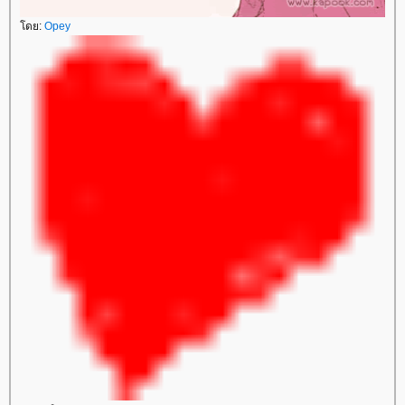
ดย:
Opey