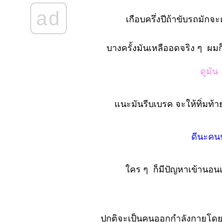
จมตี..?
ad
เกือบครึ่งปีถ้าขับรถมักจ
No. 902 กรรม
สะท้อนยอกย้อน
ชีวิต(ตะพาบ)
บางครั้งมันเหลืออดจริง ๆ ผมก
No. 901 พบเพื่อ
นบล๊อกตัวเป็น ๆ
ดูมั
อีกคน
No. 900 เขาว่า
นะมันรีบเบรค จะให้ทิ่มท
ผมรนหาที่...?
No. 899 ต้องดอง
เปล่าดองบล๊อก
ดีนะคนน
นะเออ
No. 898 หมด
คร ๆ ก็มีปัญหาเข้านอน
ความอดทน
(ตะพาบ)
No. 897 เที่ยวฤดู
ฝน เปียก..หรือน่า
ปกติจะเป็นคนออกกำลังกายโดยป
กลัว..?