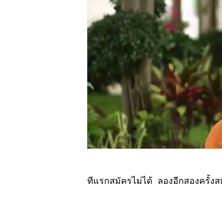
ห้วยไทรงาม
หัวหิน
No. 889
สัญชาตญาณ
(ตะพาบ)
No. 888 เขาลืม
พวกเรา ไม่ยอม
ห้ เปิด...
No. 887 ลูกหนี้
น่าคบ มีบ้างหรือ
ไม่...?
No. 886 เขาว่า
ผมไม่กลับบ้าน
No. 885 ความ
จริงใจที่ไม่จริงใจ
ทีแรกสมัครไม่ได้ ลองอีกสองครั้งสม
(ตะพาบ)
No. 884 เริ่ม
เที่ยวหรือหยุดดู