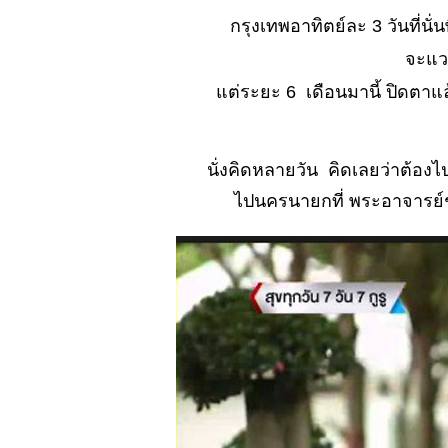
No. 896 ปักหมุด
กรุงเทพอาทิตย์ละ 3 วันที่นั่
ท่องเที่ยว ที่....?
จะแว
No. 895
เปลี่ยนแปลง เรา
ต่ระยะ 6 เดือนมานี้ ปิดตาแ
ต้องยอม..
หรือ..?
No. 894 อาชีพ
นั่งคิดหลายวัน คิดเลยว่าต้อง
สนธรรมดา แต่
ไปนครนายกที่ พระอาจารย์ช
ช้ได้นะ
์No. 893 สุด
สายตา (ตะพาบ)
์No. 892 เกือบมี
สาระ...
No. 891 น่า
รัก..จะตายไป
เขาไม่แล
์No. 890 เที่ยว
เชิงเขาสวย @