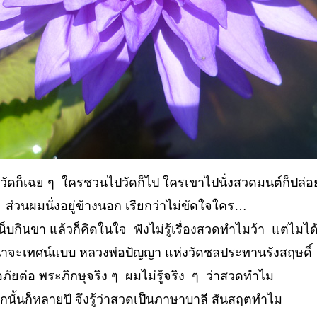
นวัดก็เฉย ๆ ใครชวนไปวัดก็ไป ใครเขาไปนั่งสวดมนต์ก็ปล่อย
ส่วนผมนั่งอยู่ข้างนอก เรียกว่าไม่ขัดใจใคร
หน็บกินขา แล้วก็คิดในใจ ฟังไม่รู้เรื่องสวดทำไมว้า แต่ไม
่าจะเทศน์แบบ หลวงพ่อปัญญา แห่งวัดชลประทานรังสฤษดิ์ ห
ภัยต่อ พระภิกษุจริง ๆ ผมไม่รู้จริง ๆ ว่าสวดทำไม
กนั้นก็หลายปี จึงรู้ว่าสวดเป็นภาษาบาลี สันสฤตทำไม