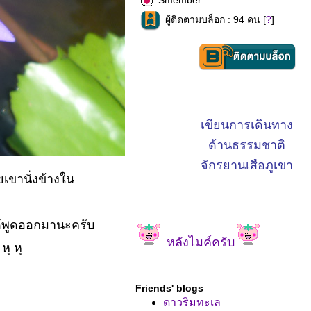
Smember
ผู้ติดตามบล็อก : 94 คน [
?
]
เขียนการเดินทาง
ด้านธรรมชาติ
จักรยานเสือภูเขา
เขานั่งข้างใน
ได้พูดออกมานะครับ
หลังไมค์ครับ
ุ หุ
Friends' blogs
ดาวริมทะเล