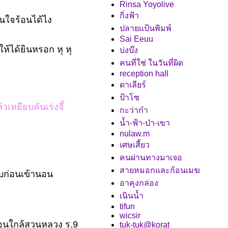
Rinsa Yoyolive
กิ่งฟ้า
คนใจร้อนได้ไง
ปลายแป้นพิมพ์
Sai Eeuu
ห้ได้ยินหรอก หุ หุ
บ่งบ๊ง
คนที่ใช่ ในวันที่ผิด
reception hall
ดาเลียร์
ป้าโซ
วเหยียบคันเร่งจี้
กะว่าก๋า
น้ำ-ฟ้า-ป่า-เขา
nulaw.m
เศษเสี้ยว
คนผ่านทางมาเจอ
สายหมอกและก้อนเมฆ
บก่อนเข้านอน
อาคุงกล่อง
เนินน้ำ
tifun
wicsir
บอนใกล้สวนหลวง ร.9
tuk-tuk@korat