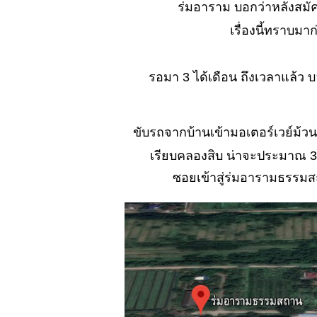
ร่มอาราม บอกว่าหลังสมัค
เหตุการณ์...?
์No. 883 จะอุ้ม
เรื่องนี้ทราบมา
หรือให้เขา
จับ......กิน
รอมา 3 ได้เดือน ถึงเวลาแล้ว 
No. 882 หนทาง
ที่น่าจะ สว่างไสว
บบ...?
์No. 881
ขับรถจากบ้านเข้ามอเตอร์เวย์ม้วน
อุปสรรคครั้ง
เรียบคลองสิบ น่าจะประมาณ 3 
หม่ (ตะพาบ)
ซอยเข้าสู่ร่มอารามธรรมส
No. 880 กิน อยู่่
รอเที่ยว..และ..?
No. 879 ทำไมจึง
ทำกับ หมอได้
No. 878 .ใกล้
หรือไกลดีกว่า
กัน
No. 877 สิ่งที่