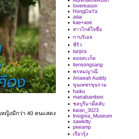
AdrenalineRush
lovereason
HongDaYa
aitai
kae+aoe
สาวไกด์ใจซื่อ
กาบริเอล
ชีริว
tanjira
ดอยสะเก็ด
tiensongsang
พรหมญาณี
Ariawah Auddy
ขุนเพชรขุนราม
haiku
mariabamboo
ชลบุรีมามี่คลับ
kwan_3023
ป็นหญิงมีกว่า 40 คนแสดง
Insignia_Museum
sawkitty
peeamp
เรียวรุ้ง