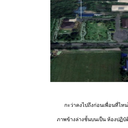
ตามไม่ค่อยทัน
No. 876 สิ่งที่เค
พลาดไป
(ตะพาบ)
No. 875 อายแต่
ก็ต้องขา
No. 874 เมื่อโค
วิด ลาจาก..แล้ว
เราจะ
์No. 873 เปลี่ยนที่
ทำงานใหม่ใน
เวลานี้ดี หรือ..?
No. 872 พ้น
..สภาวะฉุกเฉิน
ล้วพวกเรา
กะว่าคงไปถึงก่อนเพื่อนที่ไหน
จะ....? (ตะพาบ)
์์No. 871 ชีวิตไม่
ภาพข้างล่างชั้นบนเป็น ห้องปฏิบั
สิ้นหวัง แบบนี้ดี