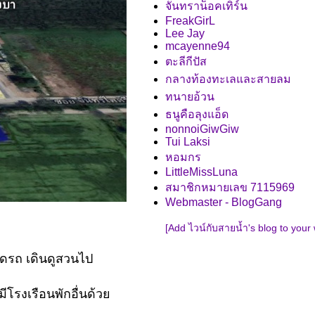
จันทราน็อคเทิร์น
FreakGirL
Lee Jay
mcayenne94
ตะลีกีปัส
กลางท้องทะเลและสายลม
ทนายอ้วน
ธนูคือลุงแอ็ด
nonnoiGiwGiw
Tui Laksi
หอมกร
LittleMissLuna
สมาชิกหมายเลข 7115969
Webmaster - BlogGang
[Add ไวน์กับสายน้ำ's blog to your
จอดรถ เดินดูสวนไป
มีโรงเรือนพักอื่นด้ว