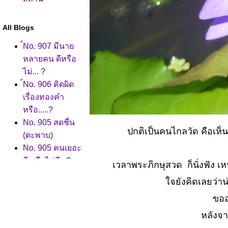
All Blogs
์No. 907 มีนา
หลายคน ดีหรือ
ไม่... ?
์No. 906 คิดผิด
เรื่องทองคำ
หรือ.....?
No. 905 สดชื่น
ปกติเป็นคนไกลวัด คือเห็
(ตะพาบ)
No. 905 คนเยอะ
ดี หรือไม่ดี...?
เวลาพระภิกษุสวด ก็นั่งฟัง เ
No. 904 อาชีพ
จยังคิดเลยว่าน
หลัง โควิดมา
ขออ
เยือน
No. 903 ก่อกวน
หลังจา
เลี้ยงให้อ้วน