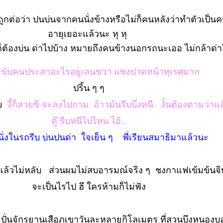
ะถูกต่อว่า ปนบ่นจากคนนั่งข้างหรือไม่ก็คนหลังว่าทำตัวเป็น
อายุเยอะแล้วนะ หุ หุ
็ต้องบ่น ด่าไปบ้าง หมายถึงคนข้างนอกรถนะเออ ไม่กล้าด่าใ
น ขับคนประสาอะไรอยู่เลนขวา แซงปาดหน้าทุเรศมาก
ปริ้น ๆ ๆ
้า
งี้ก็สวยซิ จะลงไปถาม อ้าวมันรีบบึ่งหนี งั้นต้องตามว่าแล้
ดู๊ รีบหนีไปไหน ไอ้..
ั่งในรถรีบ บ่นปนด่า ใจเย็น ๆ พี่เรียนสมาธิมาแล้วนะ
แล้วไม่หลับ ส่วนผมไม่สบอารมณ์จริง ๆ ชงกาแฟเข้มข้นจิ
จะเป็นไรไป ฮึ ใครห้ามก็ไม่ฟัง
ั่นจักรยานเสือภูเขาวันละหลายกิโลเมตร ที่สวนบึงหนอง