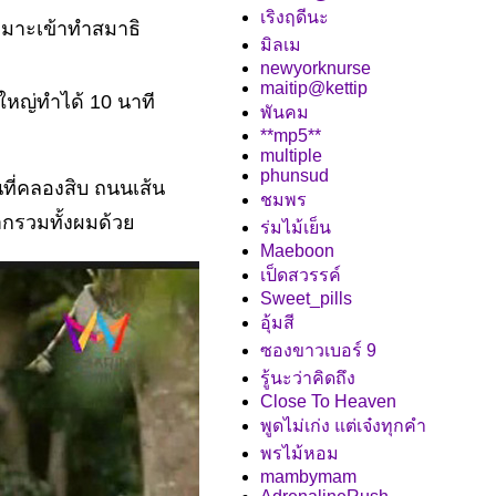
เริงฤดีนะ
 เหมาะเข้าทำสมาธิ
มิลเม
newyorknurse
maitip@kettip
ใหญ่ทำได้ 10 นาที
พันคม
**mp5**
multiple
phunsud
ที่คลองสิบ ถนนเส้น
ชมพร
ากรวมทั้งผมด้ว
ร่มไม้เย็น
Maeboon
เป็ดสวรรค์
Sweet_pills
อุ้มสี
ซองขาวเบอร์ 9
รู้นะว่าคิดถึง
Close To Heaven
พูดไม่เก่ง แต่เจ๋งทุกคำ
พรไม้หอม
mambymam