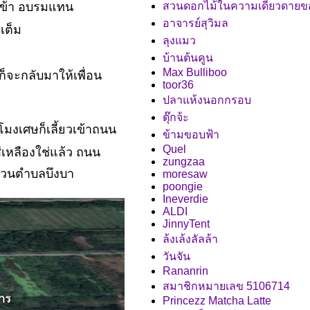
นเข้า อบรมแทน
สวนดอกไม้ในความเดียวดายข
อาจารย์สุวิมล
 เต็ม
ลุงแมว
บ้านต้นคูน
Max Bulliboo
็จะกลับมาให้เพื่อน
toor36
ปลาแห้งนอกกรอบ
ตุ๊กจ้ะ
โมงเศษก็เลี้ยวเข้าถนน
ข้ามขอบฟ้า
Quel
เหลืองใช่แล้ว ถนน
zungzaa
รส่วนตำบลบึงบา
moresaw
poongie
Ineverdie
ALDI
JinnyTent
ล้งเล้งลัลล้า
วันจัน
Rananrin
สมาชิกหมายเลข 5106714
Princezz Matcha Latte