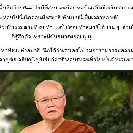
นพื้นที่กว้าง 644 ไร่มีที่สงบ คนน้อย พอปั่นเสร็จจิตเริ่มสงบ
ะหลบไปนั่งไกลคนนั่งสมาธิ ทำแบบนี้เป็นเวลาหลายปี
ล้วบริกรรมตามที่เคยทำ แต่ไม่ค่อยทำสมาธิได้นาน ๆ ส่วน
ก็รู้สึกตัว เพราะมีขันธมารผจญ หุ หุ
ไปหาที่สงบทำสมาธิ นึกได้ว่าเราเคยไป ร่มอารามธรรมสถาน
าญชัย อธิปญโญริเริ่มก่อสร้างอบรมคนทั่วไปเป็นจำนวนม