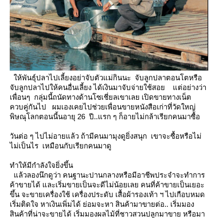
ห้พันธุ์ปลาไปเลี้ยงอย่าจับตัวแม่กินนะ จับลูกปลาตอนโตหรือ
จับลูกปลาไปให้คนอื่นเลี้ยง
ได้เงินมาจับจ่ายใช้สอ
ต่อย่างว่า
เพื่อนๆ กลุ่มนี้ถนัดทางด้านโซเชี่ยลเขาเลย เปิดขายทางเน็ต
ควบคู่กันไป
ผมเองเคยไปช่วยเพื่อนขายหนังสือเก่าที่วัดใหญ่
พิษณุโลกตอนนี้นอายุ 26 ปี..แรก ๆ ก็อายไม่กล้าเรียกคนมาซื้อ
วันต่อ ๆ ไปไม่อายแล้ว ถ้ามีคนมามุงดูยิ่งสนุก เขาจะซื้อหรือไม่
ไม่เป็นไร เหมือนกับเรียกคนมาดู
ทำให้มีกำลังใจยิ่งขึ้น
ล้วลองนึกดูว่า คนฐานะปานกลางหรือมีอาชีพประจำจะทำการ
ค้าขายได้ และเริ่มขายเป็นจะดีไม่น้อยเล
คนที่ค้าขายเป็นเยอะ
ขึ้น จะขายเครื่องใช้ เครื่องประดับ เสื้อผ้ารองเท้า ฯ ไปเกือบหมด
เริ่มติดใจ หาเงินเพิ่มได้ ย่อมจะหา
สินค้ามาขายต่อ..
เริ่มมอง
สินค้าที่น่าจะขายได้ เริ่มมองผลไม้ที่ชาวสวนปลูกมาขาย หรือมา