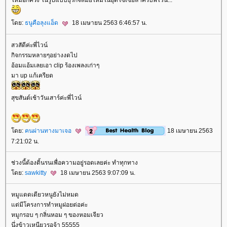
หม่อีกครั้ง ในรูปแบบธุรกิจสมัยใหม่ในยุดโซเซียลฯครับพี่ไวน์...
ดย:
ธนูคือลุงแอ็ด
18 เมษายน 2563 6:46:57 น.
สวสัดีค่ะพี่ไวน์
กิจกรรมหลายๆอย่างงดไป
อ้อมแอ้มเลยเอา clip ร้องเพลงเก่าๆ
มา up แก้เครียด
สุขสันต์เช้าวันเสาร์ค่ะพี่ไวน์
ดย:
คนผ่านทางมาเจอ
18 เมษายน 2563
7:21:02 น.
ช่วงนี้ต้องดิ้นรนเพื่อความอยู่รอดเลยค่ะ ทำทุกทาง
ดย:
sawkitty
18 เมษายน 2563 9:07:09 น.
หมูแดดเดียวหนูยังไม่หมด
ต่มีโครงการทำหมูฝอยต่อค่ะ
หมูกรอบ ๆ กลิ่นหอม ๆ ของหอมเจียว
นึ่งข้าวเหนียวรอจ้า 55555