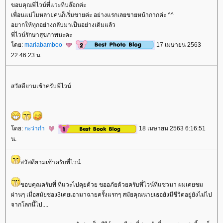
ขอบคุณพี่ไวน์ที่แวะที่บล๊อกค่ะ
เพื่อนแม่โมหลายคนก็เริ่มขายค่ะ อย่างแรกเลยขายหน้ากากค่ะ ^^
อยากให้ทุกอย่างกลับมาเป็นอย่างเดิมแล้ว
พี่ไวน์รักษาสุขภาพนะคะ
ดย:
mariabamboo
17 เมษายน 2563
22:46:23 น.
สวัสดียามเช้าครับพี่ไวน์
ดย:
กะว่าก๋า
18 เมษายน 2563 6:16:51
น.
สวัสดียามเช้าครับพี่ไวน์
ขอบคุณครับพี่ ที่แวะไปคุยด้วย ขออภัยด้วยครับพี่ไวน์ที่แซวมา ผมเคยชม
ผ่านๆ เมื่อสมัยช่อง3เคยเอามาฉายครั้งแรกๆ สมัยคุณนายเธอยังมีชีวิตอยู่ยังไม่ไป
จากโลกนี้ไป....