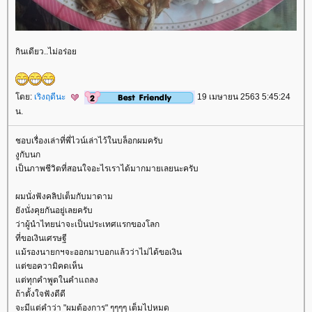
กินเดียว..ไม่อร่อ
ดย:
เริงฤดีนะ
19 เมษายน 2563 5:45:24
น.
ชอบเรื่องเล่าที่พี่ไวน์เล่าไว้ในบล็อกผมครับ
งูกับนก
เป็นภาพชีวิตที่สอนใจอะไรเราได้มากมายเลยนะครับ
ผมนั่งฟังคลิปเต็มกับมาดาม
ังนั่งคุยกันอยู่เลยครับ
ว่าผู้นำไทยน่าจะเป็นประเทศแรกของโลก
ที่ขอเงินเศรษฐี
ม้รองนายกฯจะออกมาบอกแล้วว่าไม่ได้ขอเงิน
ต่ขอความิคดเห็น
ต่ทุกคำพูดในคำแถลง
ถ้าตั้งใจฟังดีดี
จะมีแต่คำว่า "ผมต้องการ" ๆๆๆๆ เต็มไปหมด