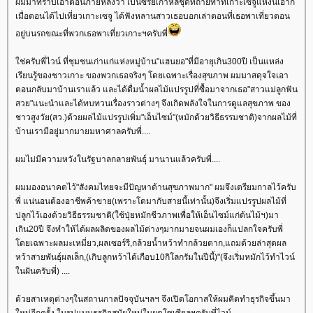
ผมมาทราบเอาตอนภายหลังว่า เป็นซีรีย์เกาหลีชุดที่ถ่ายทำที่เกาะเซจูแห่งนี้เอาก็
เมื่อตอนได้ไปเที่ยวเกาะเซจู ได้ฟังหลานสาวเธอบอกเล่าตอนที่เธอพาเที่ยวตอน
อยู่บนรถขณะที่พวกเธอพาเที่ยวเกาะฯครับพี่
ช่ครับพี่ไวน์ ที่ชุมชนเก่าแก่แห่งหมู่บ้าน"แฮนยอ"ที่มีอายุเกิน300ปี เป็นแหล่ง
เรียนรู้ของชาวเกาะ ของพวกเธอจริงๆ โดยเฉพาะเรื่องสุขภาพ ผมมาสดุจใจเอา
ตอนกลับมาบ้านเราแล้ว และได้ดื่มน้ำผลไม้แปรรูปที่ซื้อมาจากเธอ"สาวแม่ลูกฟัน
สวย"แนะนำและได้ทบทวนเรื่องราวต่างๆ จึงเกิดพลังใจในการดูแลสุขภาพ ของ
ชาวสูงวัย(สว.)ด้วยผลไม้แปรรูปเพิ่ม"เอ็นไซม์"(หมักด้วยวิธีธรรมชาติ)จากผลไม้ที่
บ้านเรามีอยู่มากมายมหาศาลครับพี่....
ผมไม่มีความหวังในรัฐบาลกลายพันธุ์ มานานแล้วครับพี่....
ผมมองอนาคตไว้"สังคมไทยจะมีปัญหาด้านสุขภาพมาก" ผมจึงเตรียมกาลไว้ครับ
พี่ แน่นอนต้องอาชีพค้าขาย(เพราะโตมากับสายนี้เท่านั้น)จึงเริ่มแปรรูปผลไม้ที่
ปลูกไว้เองด้วยวิธีธรรมชาติ(ใช้ปุ่ยหมักชีวภาพเพื่อให้เอ็นไซม์แก่ต้นไม้ฯ)มา
เกิน20ปี จึงทำให้ได้ผลผลิตของผลไม้ต่างๆมากมายจนผมเองก็แปลกใจครับพี่
ดยเฉพาะผลมะเหมี่ยว,ผลเซอร์รี,กล้วยน้ำหว้าทำกล้วยตาก,แถมด้วยล่าสุดผล
หว้าสายพันธุ์ผลเล็ก,(เกิบลูกหว้าได้เกือบ10กิโลกรัมในปีนี้)"(จึงเริ่มหมักไว้ทำไวน์
นฝันครับพี่) ....
ด้วยสาเหตุต่างๆในสถานกาลปัจจุบันฯลฯ จึงเปิดโอกาสให้ผมคิดทำธุรกิจขึ้นมา