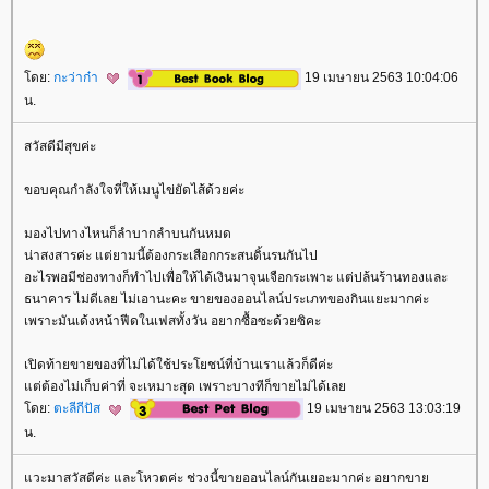
ดย:
กะว่าก๋า
19 เมษายน 2563 10:04:06
น.
สวัสดีมีสุขค่ะ
ขอบคุณกำลังใจที่ให้เมนูไข่ยัดไส้ด้วยค่ะ
มองไปทางไหนก็ลำบากลำบนกันหมด
น่าสงสารค่ะ แต่ยามนี้ต้องกระเสือกกระสนดิ้นรนกันไป
อะไรพอมีช่องทางก็ทำไปเพื่อให้ได้เงินมาจุนเจือกระเพาะ แต่ปล้นร้านทองและ
ธนาคาร ไม่ดีเลย ไม่เอานะคะ ขายของออนไลน์ประเภทของกินแยะมากค่ะ
เพราะมันเด้งหน้าฟีดในเฟสทั้งวัน อยากซื้อซะด้วยซิคะ
เปิดท้ายขายของที่ไม่ได้ใช้ประโยชน์ที่บ้านเราแล้วก็ดีค่ะ
ต่ต้องไม่เก็บค่าที่ จะเหมาะสุด เพราะบางทีก็ขายไม่ได้เล
ดย:
ตะลีกีปัส
19 เมษายน 2563 13:03:19
น.
วะมาสวัสดีค่ะ และโหวตค่ะ ช่วงนี้ขายออนไลน์กันเยอะมากค่ะ อยากขา