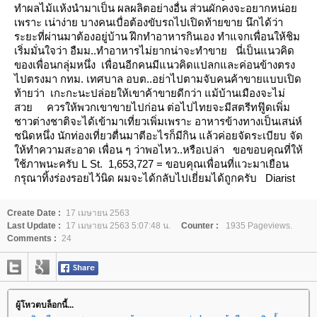
ทำผลไม้แห้งนำมาเป็น ผลผลิตอย่างอื่น
ส่วนผักคงจะอยากหน่อ
เพราะ เน่าง่า
บางคนเบื่อต้องขับรถไปเปิดท้ายขาย นึกได้ว่า
ระยะที่ผ่านมาต้องอยู่บ้าน ฝึกทำอาหารกินเอง ทำแจกเพื่อนให้ชิม
เริ่มมั่นใจว่า อืมม..ทำอาหารไม่ยากน่าจะทำขา
นี่เป็นแนวคิด
ของเพื่อนกลุ่มหนึ่ง เพื่อนอีกคนมีแนวคิดแปลกและค่อนข้างตรง
ไปตรงมา
กทม. เทศบาล อบต..อย่าไปตามจับคนค้าขายแบบเปิด
ท้ายว่า เกะกะนะปล่อยให้เขาค้าขายดีกว่า แม้บ้านเมืองจะไม่
สว
ควรให้พวกเขาขายไปก่อน ต่อไปไทยจะมีสตรีทฟู๊ดเพิ่ม
ชาวต่างชาติจะได้เข้ามาเที่ยวเพิ่มเพราะ อาหารข้างทางเป็นเสน่ห์
ชนิดหนึ่ง นักท่องเที่ยวตื่นมาตีอะไรก็มีกิน แล้วค่อยจัดระเบียบ จัด
ห้ทำความสะอาด
เพื่อน ๆ ว่าพอไหว..หรือเปล่า
ขอขอบคุณที่ให้
ช้ภาพนะครับ
L
St. 1,653,727
=
ขอบคุณเพื่อนที่แวะมาเยือน
กรุณาทิ้งร่องรอยไว้นิด ผมจะได้กลับไปเยี่ยมได้ถูกครับ
Diarist
Create Date :
17 เมษายน 2563
Last Update :
17 เมษายน 2563 5:07:48 น.
Counter :
1935 Pageviews.
Comments :
24
ผู้โหวตบล็อกนี้...