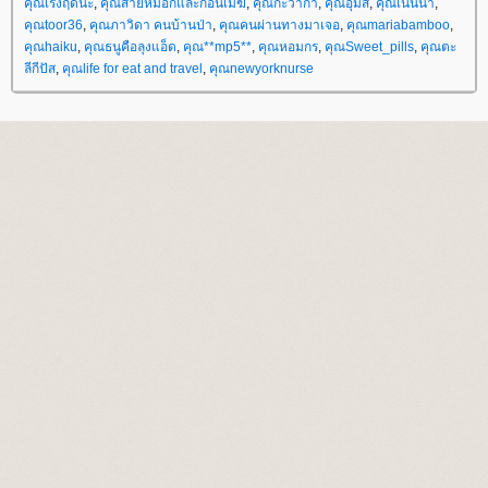
คุณเริงฤดีนะ
,
คุณสายหมอกและก้อนเมฆ
,
คุณกะว่าก๋า
,
คุณอุ้มสี
,
คุณเนินน้ำ
,
คุณtoor36
,
คุณภาวิดา คนบ้านป่า
,
คุณคนผ่านทางมาเจอ
,
คุณmariabamboo
,
คุณhaiku
,
คุณธนูคือลุงแอ็ด
,
คุณ**mp5**
,
คุณหอมกร
,
คุณSweet_pills
,
คุณตะ
ลีกีปัส
,
คุณlife for eat and travel
,
คุณnewyorknurse