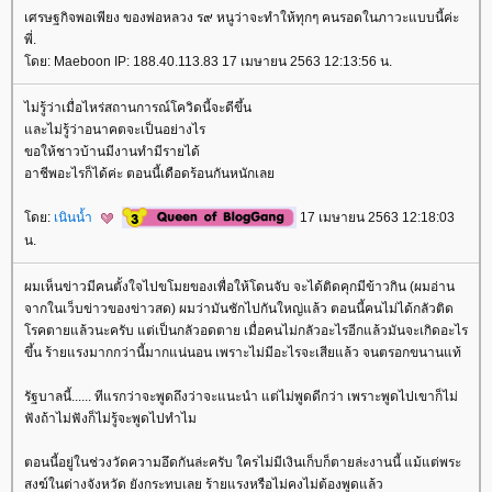
เศรษฐกิจพอเพียง ของพ่อหลวง ร๙ หนูว่าจะทำให้ทุกๆ คนรอดในภาวะแบบนี้ค่ะ
พี่.
ดย: Maeboon IP: 188.40.113.83 17 เมษายน 2563 12:13:56 น.
ไม่รู้ว่าเมื่อไหร่สถานการณ์โควิดนี้จะดีขึ้น
ละไม่รู้ว่าอนาคตจะเป็นอย่างไร
ขอให้ชาวบ้านมีงานทำมีรายได้
อาชีพอะไรก็ได้ค่ะ ตอนนี้เดือดร้อนกันหนักเล
ดย:
เนินน้ำ
17 เมษายน 2563 12:18:03
น.
ผมเห็นข่าวมีคนตั้งใจไปขโมยของเพื่อให้โดนจับ จะได้ติดคุกมีข้าวกิน (ผมอ่าน
จากในเว็บข่าวของข่าวสด) ผมว่ามันชักไปกันใหญ่แล้ว ตอนนี้คนไม่ได้กลัวติด
รคตายแล้วนะครับ แต่เป็นกลัวอดตาย เมื่อคนไม่กลัวอะไรอีกแล้วมันจะเกิดอะไร
ขึ้น ร้ายแรงมากกว่านี้มากแน่นอน เพราะไม่มีอะไรจะเสียแล้ว จนตรอกขนานแท้
รัฐบาลนี้...... ทีแรกว่าจะพูดถึงว่าจะแนะนำ แต่ไม่พูดดีกว่า เพราะพูดไปเขาก็ไม่
ฟังถ้าไม่ฟังก็ไม่รู้จะพูดไปทำไม
ตอนนี้อยู่ในช่วงวัดความอึดกันล่ะครับ ใครไม่มีเงินเก็บก็ตายล่ะงานนี้ แม้แต่พระ
สงฆ์ในต่างจังหวัด ยังกระทบเลย ร้ายแรงหรือไม่คงไม่ต้องพูดแล้ว