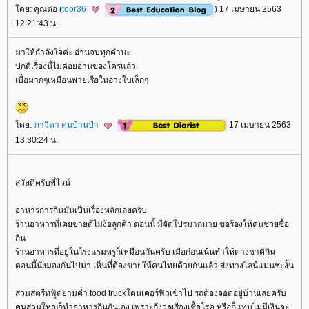
ดย: คุณต่อ (
toor36
) 17 เมษายน 2563
12:21:43 น.
มาให้กำลังใจค่ะ อ่านจบทุกคำนะ
ปกติเรื่องนี้ไม่ค่อยอ่านของใครแล้ว
เบื่อมากๆเหมือนพายเรือในอ่างใบเล็กๆ
ดย:
ภาวิดา คนบ้านป่า
17 เมษายน 2563
13:30:24 น.
สวัสดีครับพี่ไวน์
อาหารการกินมันเป็นเรื่องหลักเลยครับ
ร้านอาหารที่เคยขายดีไม่ง้อลูกค้า ตอนนี้ มีจัดโปรมากมาย ขอร้องให้คนช่วยซื้อ
กิน
ร้านอาหารที่อยู่ในโรงแรมหรูก็เหมือนกันครับ เมื่อก่อนเน้นทำให้ต่างชาติกิน
ตอนนี้นั่งมองกันไปมา เห็นที่ต้องขายให้คนไทยด้วยกันแล้ว ส่งทางไลน์แมนซะงั้น
ส่วนสตรีทฟู้ดยามค่ำ food truckโดนเคอร์ฟิวเข้าไป รถต้องจอดอยู่บ้านเลยครับ
คนส่วนใหญ่ก็ทำอาหารกินกันเอง เพราะกังวลเรื่องเชื้อโรค หรือก็แทบไม่มีเงินจะ