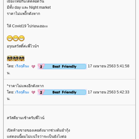
เมืองไทยกินได้ตลอดวัน
มีทั้ง day และ Night market
ราคาไม่แพงิีกตังหาก
ห้ Covid19 ไปก่อนเฮอะะ
อรุณสวัสดิ์ค่ะพี่ไวน์ฯ
ดย:
เริงฤดีนะ
17 เมษายน 2563 5:41:58
น.
*ราคาไม่แพงอีกตังหาก
ดย:
เริงฤดีนะ
17 เมษายน 2563 5:42:33
น.
สวัสดียามเช้าครับพี่ไวน์
เปิดท้ายขายของเคยดังมากช่วงต้มยำกุ้ง
ต่ตอนนี้ผมไม่แน่ใจว่าจะเป็นยังไงต่อ