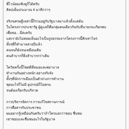
พี่ไวน์ลองฟังดูก็ได้ครับ
คิลปเต็มประมาณ 4 นาทีกว่าๆ
จริงๆเศรษฐีเหล่านี้ก็ร่วมอยู่กับรัฐบาลมาแล้วตั้งแต่ต้น
นโครงการประชารัฐ ผู้ดูแลก็คือกลุ่มคนเดียวกันกับที่นายกจะเรียกพบ
เพื่อขอ....นี่ล่ะครับ
ต่เรายังไม่ค่อยเห็นอะไรเป็นรูปธรรมจากโครงการนี้สักเท่าไหร่
ทั้งๆที่ก็ทำมาหลายปีแล้ว
คนจนก็ยังจนเหมือนเดิม
คนลำบากก็ยิ่งลำบากกว่าเดิม
ควิดครั้งนี้โชคดีที่หมอและพยาบาล
ทำงานกันอย่างหนัก อย่างจริงจัง
ทัั้งๆที่นักการเมืองเป็นตัวถ่วงการทำงาน
ชุดอะไรก็ไม่มี อุปกรณ์ก็ไม่ครบ
จนต้องเรียกรับบริจาค
การบริหารจัดการ การแก้ไขสถานการณ์
การสื่อสารกับประชาชน
ผมอยากรู้เหมือนกันครับว่าถ้าใครบอกว่าชอบ ชื่นชม
เขาชอบและชื่นชมอะไรในรัฐบาล