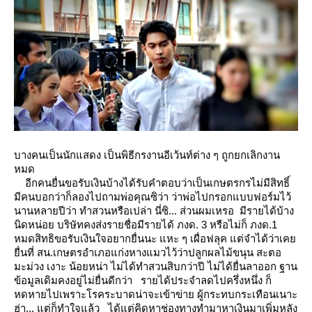
บางคนเป็นนักแสดง เป็นพิธีกรงานอีเว้นท์ต่าง ๆ ถูกยกเลิกงาน
หมด
อีกคนยื่นขอรับเงินบ้างได้รับคำตอบว่าเป็นเกษตรกรไม่มีสิทธิ์
มีคนบอกว่าก็ลองไปถามพ่อคุณซิว่า
ว่าพ่อไปกรอกแบบฟอร์มไว้
นานหลายปีว่า ทำสวนหรือเปล่า นี่ซิ...
ส่วนผมเหรอ มีรายได้บ้าง
นิดหน่อย บริษัทคงส่งรายชื่อมีรายได้ ภงด. 3 หรือไม่ก็ ภงด.1
หมดสิทธิขอรับเงินใจอยากยื่นนะ
หะ ๆ เผื่อฟลุค แต่จำได้ว่าเค
ื่นที่ สน.เกษตรอำเภอแก่งหางแมวไว้ว่าปลูกผลไม้ขนุน สะตอ
มะม่วง เงาะ น้อยหน่า
ไม่ได้ทำสวนสิบกว่าปี ไม่ได้ยื่นลาออก ฐาน
ข้อมูลเดิมคงอยู่ไม่ยื่นดีกว่า
รายได้ประจำลดไปครึ่งหนึ่ง ก็
หดหายไปเพราะโรคระบาดน่าจะเข้าข่าย ผู้กระทบกระเทือนเนาะ
ฮ่า...
ต่ก็ทำใจแล้ว ได้แต่คิดหาช่องทางทำมาหาเงินมาเพิ่มหลัง