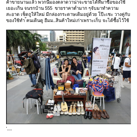
ค้าขายนานแล้ว
พวกนี้มองตลาดวาน่าจะขายได้ที่มาซื้อของใช้
เยอะเกิน จนรกบ้าน 555 ขายราคาต่ำมาก ๆจับมาทำความ
สะอาด
เช็ดถูให้ใหม่ มีกล่องกระดาษเดิมอยู่ด้วย โป๊ะเชะ วางคู่กับ
ของใช้ทำ ้คนเดินดู อืมม..สินค้าใหม่เก่าเพราะเก็บ
จะได้ซื้อไว้ใช้
'....