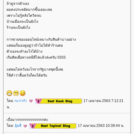
ถ้าดูจากตัวเอง
ผมคงประหยัดมากขึ้นเยอะเล
เพราะไม่รู้หลังโควิดจบ
บ้านเมืองจะเป็นยังไง
ร้านจะเป็นยังไง
การขายของออนไลน์เหมาะกับสินค้าบางอย่าง
ต่ผมก็มองดูอยู่ว่าถ้าไม่ได้ทำร้านต่อ
ตัวเองจะทำอะไรได้บ้าง
เริ่มคิดเผื่อทางหนีทีไล่แล้วล่ะครับ 5555
ต่ผมไม่หวังอะไรจากรัฐบาลชุดนี้เล
ช้คำว่าสิ้นหวังก็คงได้ครับ
ดย:
กะว่าก๋า
17 เมษายน 2563 7:12:21
น.
เบื่อมากกกกกกกกกกกกกค่ะ
ดย:
อุ้มสี
17 เมษายน 2563 10:39:44 น.