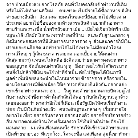
จาก บ้านเมืองสงบจากโรคภัย คนทั่วไปคงกลับเข้าทำงานที่เดิม
หรือไม่ก็ได้ทำงานที่ใหม่... คนเขาจะเริ่มมีรายได้ซื้ออาหาร มีเงิน
จ่ายอย่างอื่นอีก
สังเกตหลายคนในขณะนี้ยังอยากไปเที่ยวต่าง
ประเทศ อยากไปซื้อของตามห้างสรรพสินค้า อยากกินอาหาร
ตามร้านเพราะเบื่อ น้ำพริกถ้วยเก่า เย้ย... เบื่อไข่เจียวใส่พริก เบื่อ
หมูพะโล้ เบื่อผัดใบกระเพราทำเองที่บ้าน
คนระดับฐานะกลาง ๆ
ังมีมากพอสมควรที่มีเงินฝากธนาคารต่าง ๆ ส่วนธนาคารก็มีเงิน
ฝากเยอะจนอึดอัด
ต่ทำรายได้ไม่ได้เพราะไม่มีคนทำโครง
การณ์ใหญ่ ๆ กู้เงิน ธนาคารเลยกด ดอกเบี้ยจ่ายให้คนฝาก
เงิน(พวกเรา)
ทบจะไม่เหลือ ยังคิดเลยว่าธนาคารคงจะหาทาง
ขออนุญาต จัดเก็บคนฝากเงิน หุ หุ
ิ่งมาเจอไวรัสโควิดระบาด
คนยิ่งไม่กล้าใช้เงิน จะใช้เท่าที่จำเป็น ต่อไปรัฐจะได้เงินภาษี
มูลค่าเพิ่มน้อยลง
จะนำเงินไหนมาจ่าย ข้าราชการ หรือจ่ายเงิน
ตามโครงการณ์ที่ต่อเนื่อง
ห้เขาปวดหัวเองก็แล้วกัน อยากแย่ง
เขาเข้ามาทำงานเนาะ ฮ่า....
นฐานะค้าขายมาหลายปีควบคู่ไป
กับงานประจำซึ่งการค้านั้นทำเงินได้พอ ๆ กับเงินในฐานะลูกจ้าง
เลยมองออกว่า
คาดว่าอีกไม่กี่เดือน เมื่อรัฐเปิดให้คนเริ่มทำงาน
ปชช.เริ่มมีเงินกันบ้างแล้ว
คนระดับฐานะกลาง ๆ เริ่มสบายใจ
อยากไปเที่ยว อยากกินอาหาร อยากแต่งตัว อยากซื้อบริการอย่าง
อื่น อยากตกแต่งบ้าน
ก็จะเริ่มมองว่า ใช้เงินบ้างก็น่าจะดีจะได้
ผ่อนคลา
ผมเห็นเพื่อนคนหนึ่ง ชักชวนให้เข้าร่วมค้าขายแบบ
เปิดท้ายขายของ ทีแรกก็งง.. ใครจะซื้อ
ต่เพื่อนกลุ่มนี้เขาทำมา