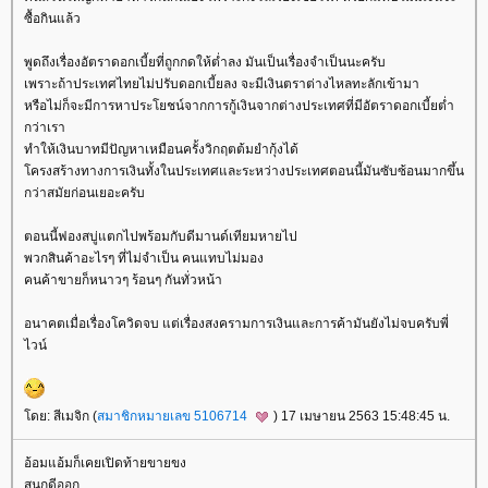
ซื้อกินแล้ว
พูดถึงเรื่องอัตราดอกเบี้ยที่ถูกกดให้ต่ำลง มันเป็นเรื่องจำเป็นนะครับ
เพราะถ้าประเทศไทยไม่ปรับดอกเบี้ยลง จะมีเงินตราต่างไหลทะลักเข้ามา
หรือไม่ก็จะมีการหาประโยชน์จากการกู้เงินจากต่างประเทศที่มีอัตราดอกเบี้ยต่ำ
กว่าเรา
ทำให้เงินบาทมีปัญหาเหมือนครั้งวิกฤตต้มยำกุ้งได้
ครงสร้างทางการเงินทั้งในประเทศและระหว่างประเทศตอนนี้มันซับซ้อนมากขึ้น
กว่าสมัยก่อนเยอะครับ
ตอนนี้ฟองสบู่แตกไปพร้อมกับดีมานด์เทียมหายไป
พวกสินค้าอะไรๆ ที่ไม่จำเป็น คนแทบไม่มอง
คนค้าขายก็หนาวๆ ร้อนๆ กันทั่วหน้า
อนาคตเมื่อเรื่องโควิดจบ แต่เรื่องสงครามการเงินและการค้ามันยังไม่จบครับพี่
ไวน์
ดย: สีเมจิก (
สมาชิกหมายเลข 5106714
) 17 เมษายน 2563 15:48:45 น.
อ้อมแอ้มก็เคยเปิดท้ายขายขง
สนุกดีออก