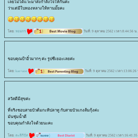
เลยไม่ได้แวะมาส่งกำลังใจให้กันค่ะ
ว่าแต่มีใบทองหลางให้ทานมั๊ยคะ
ดย:
หอมกร
วันที่: 9 ตุลาคม 2562 เวลา:8:44:56 น.
ขอบคุณป้าอิ๋วมากๆ ค่ะ รูปซีเยอะเลยค่ะ
ดย:
kae+aoe
วันที่: 9 ตุลาคม 2562 เวลา:13:06:26 
สวัสดีมีสุขค่ะ
ที่จริงชอบสายบัวต้มกะทิปลาทู กับสายบัวแกงส้มกุ้งค่ะ
มันชุ่มน้ำดี
ขอบคุณกำลังใจด้วยนะคะ
ดย:
ตะลีกีปัส
วันที่: 9 ตุลาคม 2562 เวลา:16:41:35