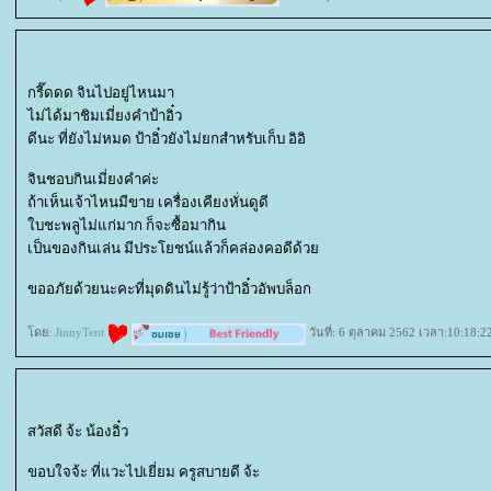
กรี๊ดดด จินไปอยู่ไหนมา
ไม่ได้มาชิมเมี่ยงคำป้าอิ๋ว
ดีนะ ที่ยังไม่หมด ป้าอิ๋วยังไม่ยกสำหรับเก็บ อิอิ
จินชอบกินเมี่ยงคำค่ะ
ถ้าเห็นเจ้าไหนมีขาย เครื่องเคียงหั่นดูดี
บชะพลูไม่แก่มาก ก็จะซื้อมากิน
เป็นของกินเล่น มีประโยชน์แล้วก็คล่องคอดีด้ว
ขออภัยด้วยนะคะที่มุดดินไม่รู้ว่าป้าอิ๋วอัพบล็อก
ดย:
JinnyTent
วันที่: 6 ตุลาคม 2562 เวลา:10:18:2
สวัสดี จ้ะ น้องอิ๋ว
ขอบใจจ้ะ ที่แวะไปเยี่ยม ครูสบายดี จ้ะ