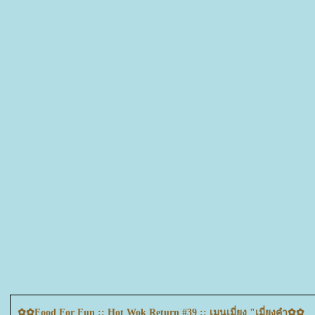
✿✿Food For Fun :: Hot Wok Return #39 :: เมนูเมี่ยง "เมี่ยงคำ✿✿