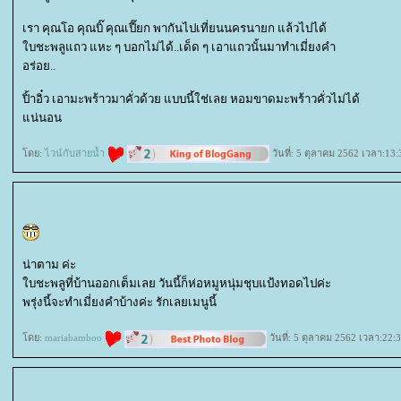
เรา คุณโอ คุณบิ๊ คุณเปี๊ยก พากันไปเที่ยนนครนายก แล้วไปได้
บชะพลูแถว แหะ ๆ บอกไม่ได้..เด็ด ๆ เอาแถวนั้นมาทำเมี่ยงคำ
อร่อย..
ปิ้าอิ๋ว เอามะพร้าวมาคั่วด้วย แบบนี้ใช่เลย หอมขาดมะพร้าวคั่วไม่ได้
น่นอน
ดย:
ไวน์กับสายน้ำ
วันที่: 5 ตุลาคม 2562 เวลา:13:
น่าตาม ค่ะ
บชะพลูที่บ้านออกเต็มเลย วันนี้ก็ห่อหมูหนุ่มชุบแป้งทอดไปค่ะ
พรุ่งนี้จะทำเมี่ยงคำบ้างค่ะ รักเลยเมนูนี้
ดย:
mariabamboo
วันที่: 5 ตุลาคม 2562 เวลา:22: