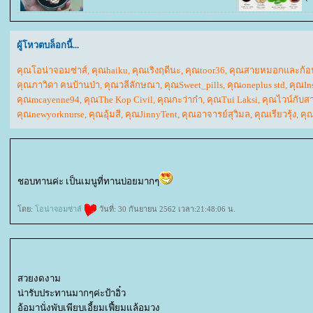
ผู้โหวตบล็อกนี้...
คุณโอน่าจอมซ่าส์
,
คุณhaiku
,
คุณเริงฤดีนะ
,
คุณtoor36
,
คุณสายหมอกและก้อ
คุณภาวิดา คนบ้านป่า
,
คุณวลีลักษณา
,
คุณSweet_pills
,
คุณoneplus std
,
คุณIn
คุณmcayenne94
,
คุณThe Kop Civil
,
คุณกะว่าก๋า
,
คุณTui Laksi
,
คุณไวน์กับส
คุณnewyorknurse
,
คุณอุ้มสี
,
คุณJinnyTent
,
คุณอาจารย์สุวิมล
,
คุณเรียวรุ้ง
,
คุ
ชอบทานค่ะ เป็นเมนูที่ทานบ่อยมากๆ
ดย:
อน่าจอมซ่าส์
วันที่: 30 กันยายน 2562 เวลา:21:48:06 น.
สวยงดงาม
น่ารับประทานมากๆค่ะป้าอิ๋ว
อ้อมานั่งพับเพียบเอี้ยมเฟี้ยมแล้อมวง