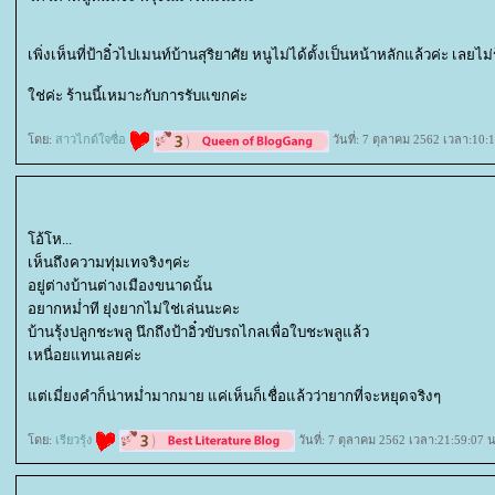
เพิ่งเห็นที่ป้าอิ๋วไปเมนท์บ้านสุริยาศัย หนูไม่ได้ตั้งเป็นหน้าหลักแล้วค่ะ เลยไม่
ช่ค่ะ ร้านนี้เหมาะกับการรับแขกค่ะ
ดย:
สาวไกด์ใจซื่อ
วันที่: 7 ตุลาคม 2562 เวลา:10:
อ้โห...
เห็นถึงความทุ่มเทจริงๆค่ะ
อยู่ต่างบ้านต่างเมืองขนาดนั้น
อยากหม่ำที ยุ่งยากไม่ใช่เล่นนะคะ
บ้านรุ้งปลูกชะพลู นึกถึงป้าอิ๋วขับรถไกลเพื่อใบชะพลูแล้ว
เหนื่อยแทนเลยค่ะ
ต่เมี่ยงคำก็น่าหม่ำมากมาย แค่เห็นก็เชื่อแล้วว่ายากที่จะหยุดจริงๆ
ดย:
เรียวรุ้ง
วันที่: 7 ตุลาคม 2562 เวลา:21:59:07 น