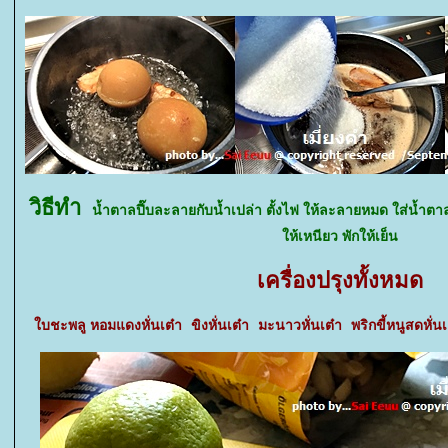
วิธีทำ
น้ำตาลปี๊บละลายกับน้ำเปล่า ตั้งไฟ ให้ละลายหมด ใส่น้ำตาลท
ห้เหนียว พักให้เย็น
เครื่องปรุงทั้งหมด
บชะพลู หอมแดงหั่นเต๋า ขิงหั่นเต๋า มะนาวหั่นเต๋า พริกขี้หนูสดหั่นเต๋า