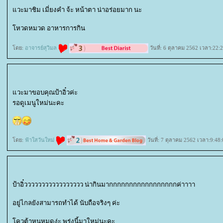
วะมาชิม เมี่ยงคำ จ้ะ หน้าตา น่าอร่อยมาก นะ
หวดหมวด อาหารการกิน
ดย:
อาจารย์สุวิมล
วันที่: 6 ตุลาคม 2562 เวลา:22:
วะมาขอบคุณป้าอิ๋วค่ะ
รอดูเมนูใหม่นะคะ
ดย:
ฟ้าใสวันใหม่
วันที่: 7 ตุลาคม 2562 เวลา:9:48:
ป้าอิ๋ววววววววววววววววว น่ากินมากกกกกกกกกกกกกกกกกค่าาาา
อยู่ไกลยังสามารถทำได้ นับถือจริงๆ ค่ะ
ควต้าหนูหมดง่ะ พรุ่งนี้มาใหม่นะคะ