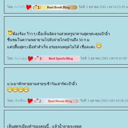
ดย:
กะว่าก๋า
วันที่: 5 ตุลาคม 2562 เวลา:6:23:39 น
ต้องร้อง ว้าว ๆ เมื่อเห็นจัดจานสวยหรูน่าทานสุดๆค่ะคุณป้าอิ๋ว
ชื่นชมในความพยายามไปจับจ่ายไกลบ้านถึง 50 ก.ม.
ต่ปลื้มสุดๆ เมื่อทำสำเร็จ อร่อยจนหยุดไม่ได้ เชื่อละค่ะ
ดย:
Tui Laksi
วันที่: 5 ตุลาคม 2562 เวลา:9:41:08 
วะมาทักทายยามสายๆเช้าวันเสาร์ค่ะป้าอิ๋ว
ดย:
เริงฤดีนะ
วันที่: 5 ตุลาคม 2562 เวลา:10:28:13
เห็นสูตรเมี่ยงคำของคุณบิ๊... แล้วน้ำลายจะหยด