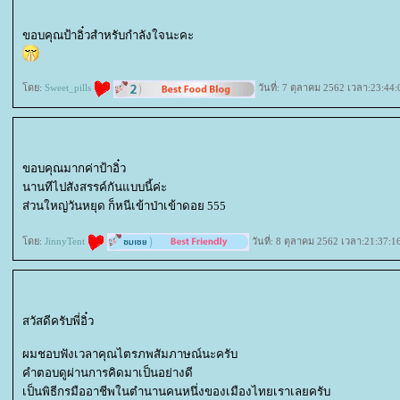
ขอบคุณป้าอิ๋วสำหรับกำลังใจนะคะ
ดย:
Sweet_pills
วันที่: 7 ตุลาคม 2562 เวลา:23:44:
ขอบคุณมากค่าป้าอิ๋ว
นานทีไปสังสรรค์กันแบบนี้ค่ะ
ส่วนใหญ่วันหยุด ก็หนีเข้าป่าเข้าดอย 555
ดย:
JinnyTent
วันที่: 8 ตุลาคม 2562 เวลา:21:37:1
สวัสดีครับพี่อิ๋ว
ผมชอบฟังเวลาคุณไตรภพสัมภาษณ์นะครับ
คำตอบดูผ่านการคิดมาเป็นอย่างดี
เป็นพิธีกรมืออาชีพในตำนานคนหนึ่งของเมืองไทยเราเลยครับ