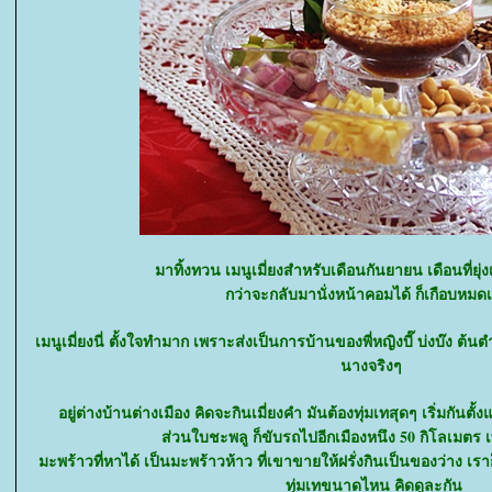
มาทิ้งทวน เมนูเมี่ยงสำหรับเดือนกันยายน เดือนที่ยุ่
กว่าจะกลับมานั่งหน้าคอมได้ ก็เกือบหมด
เมนูเมี่ยงนี่ ตั้งใจทำมาก เพราะส่งเป็นการบ้านของพี่หญิงบี๊ บ่งบ๊ง 
นางจริงๆ
อยู่ต่างบ้านต่างเมือง คิดจะกินเมี่ยงคำ มันต้องทุ่มเทสุดๆ เริ่มกันต
ส่วนใบชะพลู ก็ขับรถไปอีกเมืองหนึง 50 กิโลเมตร เพ
มะพร้าวที่หาได้ เป็นมะพร้าวห้าว ที่เขาขายให้ฝรั่งกินเป็นของว่าง เร
ทุ่มเทขนาดไหน คิดดูละกัน