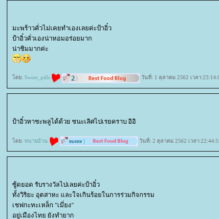
มะพร้าวคั่วไม่เคยทำเองเลยค่ะป้าอิ๋ว
ป้าอิ๋วคั่วเองน่าหอมอร่อยมาก
น่าชิมมากค่ะ
ดย:
Sweet_pills
วันที่: 1 ตุลาคม 2562 เวลา:23:14:
ป้าอิ๋วหาชะพลูได้ด้วย ชนะเลิศไปเรยคราบ อิอิ
ดย:
ทนายอ้วน
วันที่: 2 ตุลาคม 2562 เวลา:22:44:5
ซู้ดยอด รับรางวัลไปเลยค่ะป้าอิ๋ว
ทั้งวิริยะ อุตสาหะ และใจเกินร้อยในการร่วมกิจกรรม
เชฟกะทะเหล็ก "เมี่ยง"
อยู่เมืองไทย ยังทำยาก