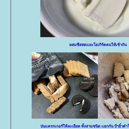
ผสมชีสสดและโยเกิร์ตคนให้เข้ากัน
ป่นแครกเกอร์ให้ละเอียด ทั้งสามชนิด แยกกัน ป้าอิ๋วต