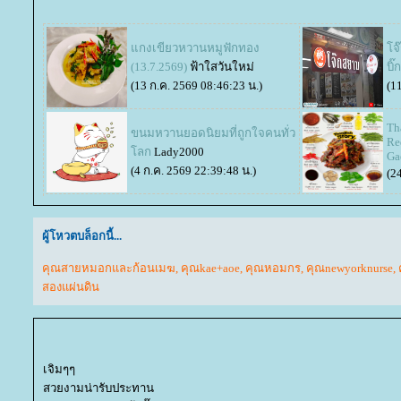
กงเขียวหวานหมูฟักทอง
จ๊
(13.7.2569)
ฟ้าใสวันใหม่
บิ
(13 ก.ค. 2569 08:46:23 น.)
(1
Th
ขนมหวานยอดนิยมที่ถูกใจคนทั่ว
Re
ลก
Lady2000
Ga
(4 ก.ค. 2569 22:39:48 น.)
(2
ผู้โหวตบล็อกนี้...
คุณสายหมอกและก้อนเมฆ
,
คุณkae+aoe
,
คุณหอมกร
,
คุณnewyorknurse
,
สองแผ่นดิน
เจิมๆๆ
สวยงามน่ารับประทาน