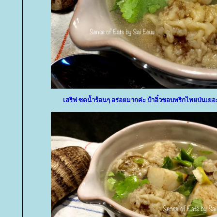
เสริฟ ซดน้ำร้อนๆ อร่อยมากค่ะ ป้าอิ๋วชอบพริกไทยป่นเยอ