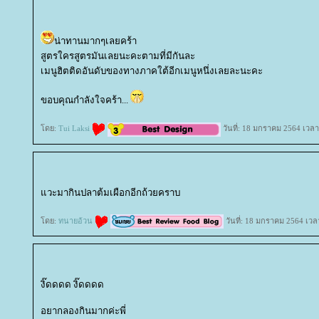
น่าทานมากๆเลยคร้า
สูตรใครสูตรมันเลยนะคะตามที่มีกันละ
เมนูฮิตติดอันดับของทางภาคใต้อีกเมนูหนึ่งเลยละนะคะ
ขอบคุณกำลังใจคร้า...
ดย:
Tui Laksi
วันที่: 18 มกราคม 2564 เวลา
วะมากินปลาต้มเผือกอีกถ้วยคราบ
ดย:
ทนายอ้วน
วันที่: 18 มกราคม 2564 เวล
งิ๊ดดดด งิ๊ดดดด
อยากลองกินมากค่ะพี่