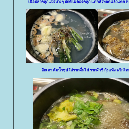
เนื้อปลาคลุกแป้งบางๆ ปกติไม่ต้องคลุก แต่กลัวทอดแล้วแตก ทอ
อีกเตา ต้มน้ำซุป ใส่รากคึ่นไช่ รากผักชี กุ้งแห้ง พริกไ