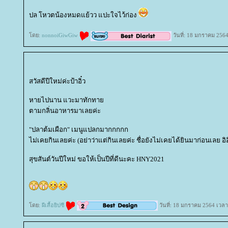
ปล โหวตน้องหมดแย้วว แปะใจไว้ก่อง
ดย:
nonnoiGiwGiw
วันที่: 18 มกราคม 256
สวัสดีปีใหม่ค่ะป้าอิ๋ว
หายไปนาน แวะมาทักทา
ตามกลิ่นอาหารมาเลยค่ะ
"ปลาต้มเผือก" เมนูแปลกมากกกกก
ไม่เคยกินเลยค่ะ (อย่าว่าแต่กินเลยค่ะ ชื่อยังไม่เคยได้ยินมาก่อนเลย อิอ
สุขสันต์วันปีใหม่ ขอให้เป็นปีที่ดีนะคะ HNY2021
ดย:
ผีเสื้อยิปซี
วันที่: 18 มกราคม 2564 เวลา