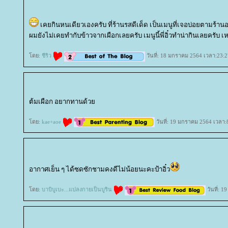
เคยกินหนเดียวเองครับ ที่ร้านรสดีเด็ด เป็นเมนูที่เจอบ่อยตามร้า
ผมยังไม่เคยทำกับข้าวจากเผือกเลยครับ เมนูนี้พี่อิ๋วทำน่ากินเลยครับ
ดย:
ชีริว
วันที่: 18 มกราคม 2564 เวลา:23:2
ต้มเผือก อยากทานด้ว
ดย:
kae+aoe
วันที่: 19 มกราคม 2564 เวลา:
อากาศเย็น ๆ ได้ซดซักชามคงดีไม่น้อยนะคะป้าอิ๋ว
ดย:
บาบิบูเบะ...แปลงกายเป็นบูริน
วันที่: 