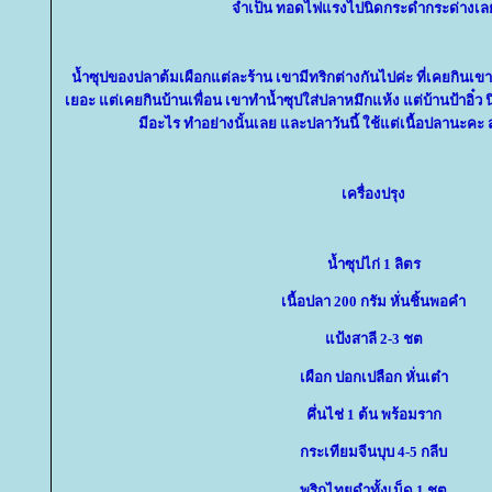
จำเป็น ทอดไฟแรงไปนิดกระดำกระด่างเล
น้ำซุปของปลาต้มเผือกแต่ละร้าน เขามีทริกต่างกันไปค่ะ ที่เคยกินเ
เยอะ แต่เคยกินบ้านเพื่อน เขาทำน้ำซุปใส่ปลาหมึกแห้ง แต่บ้านป้าอิ๋ว น
มีอะไร ทำอย่างนั้นเลย และปลาวันนี้ ใช้แต่เนื้อปลานะคะ 
เครื่องปรุง
น้ำซุปไก่ 1 ลิตร
เนื้อปลา 200 กรัม หั่นชิ้นพอคำ
ป้งสาลี 2-3 ชต
เผือก ปอกเปลือก หั่นเต๋า
คึ่นไช่ 1 ต้น พร้อมราก
กระเทียมจีนบุบ 4-5 กลีบ
พริกไทยดำทั้งเม็ด 1 ชต