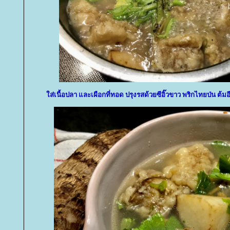
ส่เนื้อปลา และเผือกที่ทอด ปรุงรสด้วยซีอิ๊วขาว พริกไทยป่น ต้มอี