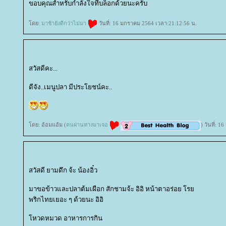
ขอบคุณสำหรับกำลังใจที่บล็อกด้วยนะครับ
ดย:
มาช้ายังดีกว่าไม่มา
วันที่: 16 มกราคม 2564 เวลา:21:12:56 น.
สวัสดีคะ...
ดีจัง..เมนูปลา มีประโยชน์คะ..
ดย: อ้อมแอ้ม (
คนผ่านทางมาเจอ
) วันที่: 
สวัสดี ยามดึก จ้ะ น้องอิ๋ว
มาขอข้าวและปลาต้มเผือก สักชามจ้ะ อิอิ หน้าตาอร่อย โร
พริกไทยเยอะ ๆ ด้วยนะ อิอิ
หวดหมวด อาหารการกิน