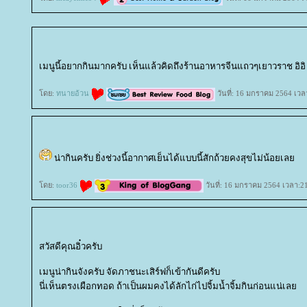
เมนูนี้อยากกินมากครับ เห็นแล้วคิดถึงร้านอาหารจีนแถวๆเยาวราช อิอิ
ดย:
ทนายอ้วน
วันที่: 16 มกราคม 2564 เวล
น่ากินครับ ยิ่งช่วงนี้อากาศเย็นได้แบบนี้สักถ้วยคงสุขไม่น้อยเล
ดย:
toor36
วันที่: 16 มกราคม 2564 เวลา:2
สวัสดีคุณอิ๋วครับ
เมนูน่ากินจังครับ จัดภาชนะเสิร์ฟก็เข้ากันดีครับ
นี่เห็นตรงเผือกทอด ถ้าเป็นผมคงได้ลักไก่ไปจิ้มน้ำจิ้มกินก่อนแน่เล