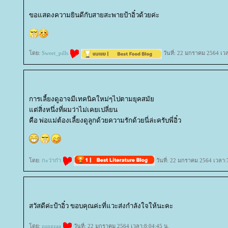
ขอแสดงความยินดีกับสายสะพายป้าอิ๋วด้วยค่ะ
ดย:
Sweet_pills
วันที่: 22 มกราคม 2564 เว
การเลี้ยงดูอาจมีเทคนิคใหม่ๆไปตามยุคสมั
ต่สิ่งหนึ่งที่ผมว่าไม่เคยเปลี่ยน
คือ พ่อแม่ต้องเลี้ยงดูลูกด้วยความรักด้วยนี่ล่ะครับพี่อิ๋ว
ดย:
กะว่าก๋า
วันที่: 22 มกราคม 2564 เวลา:
สวัสดีค่ะป้าอิ๋ว ขอบคุณค่ะที่แวะส่งกำลังใจให้นะคะ
ดย:
zungzaa
วันที่: 22 มกราคม 2564 เวลา:8:04:45 น.