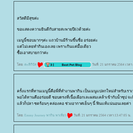
สวัสดีมีสุขค่ะ
ขอแสดงความยินดีกับสายสะพายปี63ด้วยค่ะ
เมนูนี้ชอบมากๆค่ะ แถวบ้านมีร้านขึ้นชื่อ อร่อยค่ะ
ต่ไม่เคยทำกินเองเลย เพราะกินแค่มื้อเดียว
ซื้อเอาสบายกว่าค่ะ
ดย:
ตะลีกีปัส
วันที่: 21 มกราคม 2564 เวลา
ครั้งแรกที่ทานเมนูนี้คือพี่ที่ทำงานพากิน เป็นเมนูแปลกใหม่สำหรับเร
พอได้ทานคืออร่อยดี ชอบตรงที่เนื้อเผือกเละผสมเคล้าเข้ากับน้ำซุป จะกึ
ล้วก็ปลา ซดร้อนๆ คล่องคอ ช่วงอากาศเย็นๆ นี้ ฟินแท้แน่นอนเลยค่า
ดย:
Emmy Journey พากิน พาเที่ยว
วันที่: 21 มกราคม 2564 เวลา:13:47:05 น.