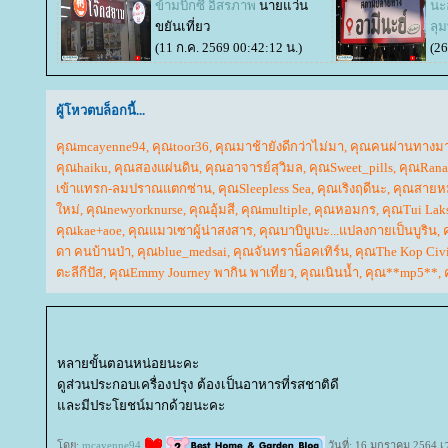
ข้ามบิ๊กซี อิสรภาพ
นายแว่น
นะฮ
ขยันเที่ยว
ลุม
(11 ก.ค. 2569 00:42:12 น.)
(26
ผู้โหวตบล็อกนี้...
คุณmcayenne94
,
คุณtoor36
,
คุณมาช้ายังดีกว่าไม่มา
,
คุณคนผ่านทางม
คุณhaiku
,
คุณสองแผ่นดิน
,
คุณอาจารย์สุวิมล
,
คุณSweet_pills
,
คุณRana
เข้าแทรก-ลมปราณแตกซ่าน
,
คุณSleepless Sea
,
คุณเริงฤดีนะ
,
คุณสายห
หม่
,
คุณnewyorknurse
,
คุณอุ้มสี
,
คุณmultiple
,
คุณหอมกร
,
คุณTui Lak
คุณkae+aoe
,
คุณแมวเซาผู้น่าสงสาร
,
คุณบาบิบูเบะ...แปลงกายเป็นบูริน
,
ดา คนบ้านป่า
,
คุณblue_medsai
,
คุณจันทราน็อคเทิร์น
,
คุณThe Kop Civi
ตะลีกีปัส
,
คุณEmmy Journey พากิน พาเที่ยว
,
คุณเนินน้ำ
,
คุณ**mp5**
,
หลายขั้นตอนหน่อยนะคะ
ดูส่วนประกอบเครื่องปรุง ต้องเป็นอาหารที่รสชาติดี
ละมีประโยชน์มากด้วยนะคะ
ดย:
mcayenne94
วันที่: 16 มกราคม 2564 เ