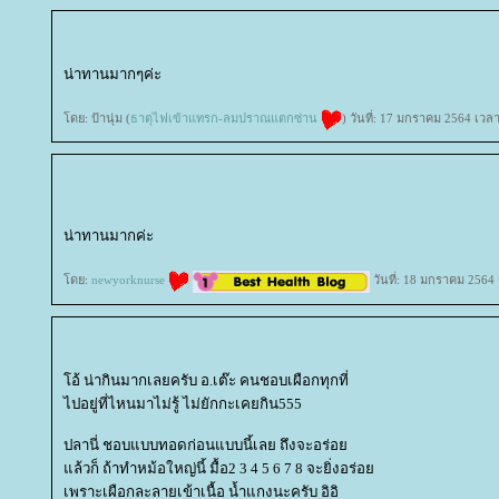
น่าทานมากๆค่ะ
ดย: ป้านุ่ม (
ธาตุไฟเข้าแทรก-ลมปราณแตกซ่าน
) วันที่: 17 มกราคม 2564 เวล
น่าทานมากค่ะ
ดย:
newyorknurse
วันที่: 18 มกราคม 2564 
อ้ น่ากินมากเลยครับ อ.เต๊ะ คนชอบเผือกทุกที่
ไปอยู่ที่ไหนมาไม่รู้ ไม่ยักกะเคยกิน555
ปลานี่ ชอบแบบทอดก่อนแบบนี้เลย ถึงจะอร่อ
ล้วก็ ถ้าทำหม้อใหญ่นี้ มื้อ2 3 4 5 6 7 8 จะยิ่งอร่อ
เพราะเผือกละลายเข้าเนื้อ น้ำแกงนะครับ อิอิ