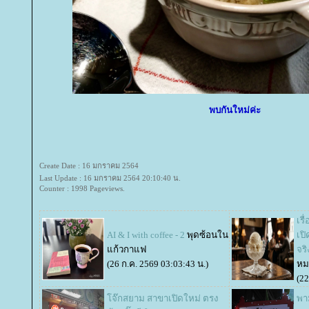
พบกันใหม่ค่ะ
Create Date : 16 มกราคม 2564
Last Update : 16 มกราคม 2564 20:10:40 น.
Counter : 1998 Pageviews.
เรื
AI & I with coffee - 2
พุดซ้อนใน
เป
ก้วกาแฟ
จร
(26 ก.ค. 2569 03:03:43 น.)
หม
(22
จ๊กสยาม สาขาเปิดใหม่ ตรง
พา