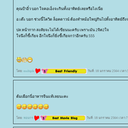
คุณป้าอิ๋ว บอก ใจคอเอ็งจะกินทั้งอาทิตย์เลยหรือไงเนี่
อ.เต๊ะ บอก ช่วงนี้โควิด ล็อคดาวน์ ต้องทำหม้อใหญ่กินไปทั้งอาทิตย์ถึ
ปล.หน้ากาก สงสัยจะไม่ได้เขียนนะครับ เพราะมัน 2จิต2ใจ
จนึงก็ขี้เกียจ อีกใจนึงก็ยิ่งขี้เกียจกว่าอีกครับ 555
ดย:
multiple
วันที่: 18 มกราคม 2564 เวลา:
ต้มเผือกนี่อาหารจีนแท้เลยนะคะ
ดย:
หอมกร
วันที่: 18 มกราคม 2564 เวลา:7