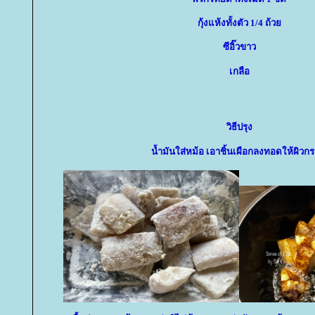
กุ้งแห้งทั้งตัว 1/4 ถ้ว
ซีอิ๊วขาว
เกลือ
วิธีปรุง
น้ำมันใส่หม้อ เอาชิ้นเผือกลงทอดให้ผิวก