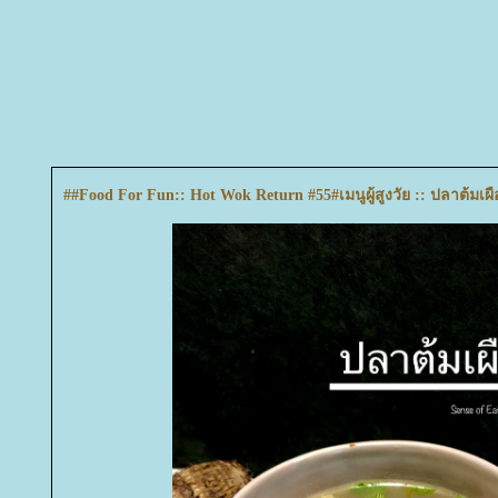
##Food For Fun:: Hot Wok Return #55#เมนูผู้สูงวัย :: ปลาต้มเผ