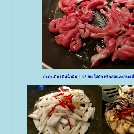
กะทะเดิม เติมน้ำมัน 1 1/2 ชต ใส่ผัก พริกสดและกระ