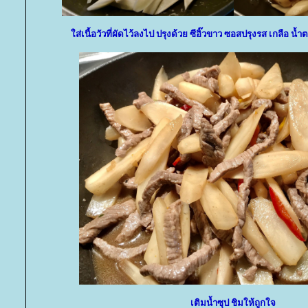
ส่เนื้อวัวที่ผัดไว้ลงไป ปรุงด้วย ซีอิ๊วขาว ซอสปรุงรส เกลือ น
เติมน้ำซุป ชิมให้ถูกใจ