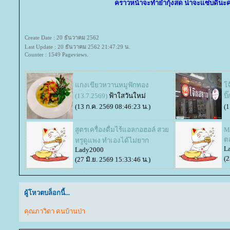
คราวหน้าจะทำยำกุ้งสด น่าจะแซ่บดีนะ
Create Date : 20 ธันวาคม 2562
Last Update : 20 ธันวาคม 2562 21:47:29 น.
Counter : 1549 Pageviews.
กงเขียวหวานหมูฟักทอง
จ
(13.7.2569)
ฟ้าใสวันใหม่
บิ
(13 ก.ค. 2569 08:46:23 น.)
(1
สูตรเครื่องดื่มไร้แอลกอฮอล์ สว
Ma
ต
หรูดูแพง ทำเองได้ไม่ยาก
L
Lady2000
(2
(27 มิ.ย. 2569 15:33:46 น.)
ผู้โหวตบล็อกนี้...
คุณภาวิดา คนบ้านป่า