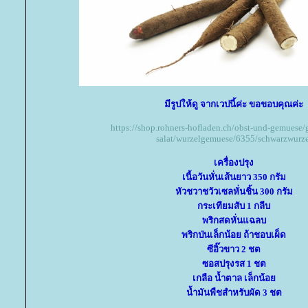
มีรูปให้ดู จากเวปนี้ค่ะ ขอขอบคุณค่ะ
https://shop.rohners-hofladen.ch/obst-und-gemuese
salat/wurzelgemuese/6355/schwarzwurze
เครื่องปรุง
เนื้อวันหั่นเส้นยาว 350 กรัม
หัวชวาชวัวเซลหั่นชิ้น 300 กรัม
กระเทียมสับ 1 กลีบ
พริกสดหั่นแฉลบ
พริกป่นเล็กน้อย ถ้าชอบเผ็ด
ซีอิ๊วขาว 2 ชต
ซอสปรุงรส 1 ชต
เกลือ น้ำตาล เล็กน้อ
น้ำมันพืชสำหรับผัด 3 ชต