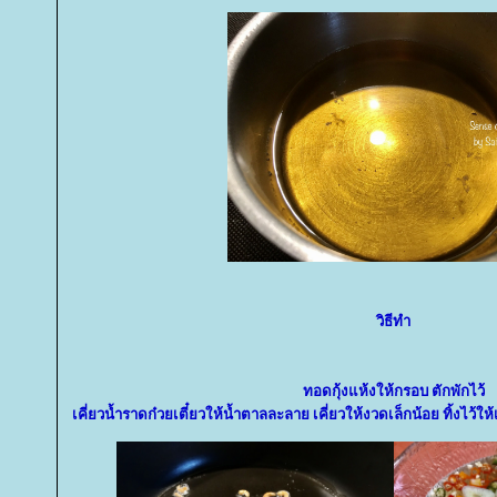
วิธีทำ
ทอดกุ้งแห้งให้กรอบ ตักพักไว้
เคี่ยวน้ำราดก๋วยเตี๋ยวให้น้ำตาลละลาย เคี่ยวให้งวดเล็กน้อย ทิ้งไว้