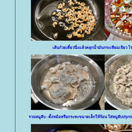
เส้นก๋วยเตี๋ยวนึ่งแล้วคลุกน้ำมันกระเทียมเจียว โร
รวนหมูสับ : ตั้งหม้อหรือกระทะขนาดเล็กให้ร้อน ใส่หมูสับปรุ