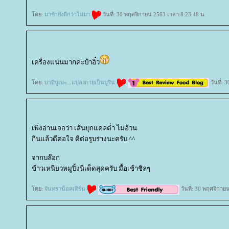
ดย:
มาช้ายังดีกว่าไม่มา
วันที่: 30 พฤศจิกายน 2563 เวลา:8:23:48 น.
เครื่องแน่นมากค่ะป้าอิ๋ว
ดย:
บาบิบูเบะ...แปลงกายเป็นบูริน
วันที่:
เพิ่งอ่านเจอว่า เส้นบุกแคลต่ำ ไม่อ้วน
กินแล้วดีต่อใจ ดีต่อรูบร่างนะครับ ^^
จากบล๊อก
ข้าวเหนียวหมูปิ้งนี่เด็ดสุดครับ มื้อเช้าชิลๆ
ดย:
จันทราน็อคเทิร์น
วันที่: 30 พฤศจิกาย