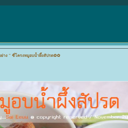
ย่าง " ซี่โครงหมูอบน้ำผึ้งสัปรด✿✿