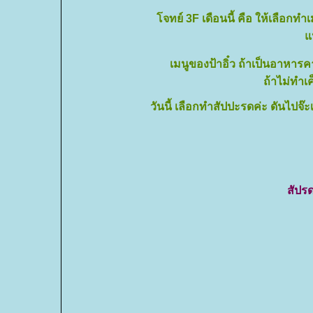
จทย์ 3F เดือนนี้ คือ ให้เลือกทำเ
ห
เมนูของป้าอิ๋ว ถ้าเป็นอาหาร
ถ้าไม่ทำเค
วันนี้ เลือกทำสัปปะรดค่ะ ดันไปจ๊ะเ
สัปรด