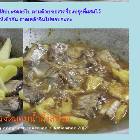
็ใส่สัปปะรดลงไป ตามด้วย ซอสเครื่องปรุงที่ผสมไว้
ให้เข้ากัน ราดเหล้าจีนไปขอบกะทะ