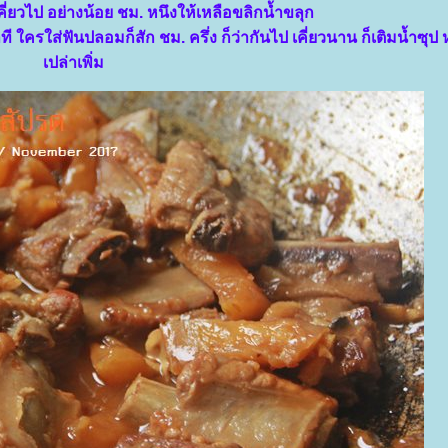
เคี่ยวไป อย่างน้อย ชม. หนึงให้เหลือขลิกน้ำขลุก
 ใครใส่ฟันปลอมก็สัก ชม. ครึ่ง ก็ว่ากันไป เคี่ยวนาน ก็เติมน้ำซุป 
เปล่าเพิ่ม