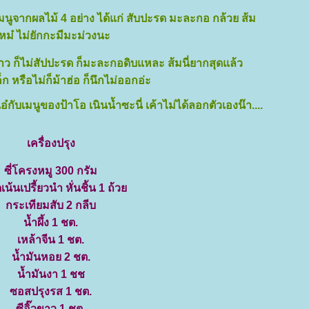
มนูจากผลไม้ 4 อย่าง ได้แก่
สับปะรด มะละกอ กล้วย ส้ม
ม๋ ไม่ยักกะมีมะม่วงนะ
คาว ก็ไม่สัปปะรด ก็มะละกอดิบแหละ ส้มนี่ยากสุดแล้ว
็ก หรือไม่ก็ม้าฮ่อ ก็นึกไม่ออกอ่ะ
อ๋กับเมนูของป้าโอ เนินน้ำซะนี่ เค้าไม่ได้ลอกตัวเองน๊า....
เครื่องปรุง
ซี่โครงหมู 300 กรัม
เน้นเปรี้ยวนำ หั่นชิัน 1 ถ้ว
กระเทียมสับ 2 กลีบ
น้ำผึ้ง 1 ชต.
เหล้าจีน 1 ชต.
น้ำมันหอย 2 ชต.
น้ำมันงา 1 ชช
ซอสปรุงรส 1 ชต.
ซีอิ๊วขาว 1 ชต.