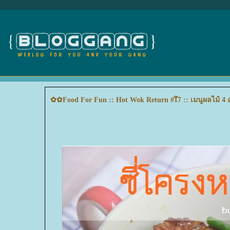
✿✿Food For Fun :: Hot Wok Return #1ึ7 :: เมนูผลไม้ 4 อ