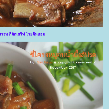
สรรพ ก็ตักเสริฟ โรยต้นหอม