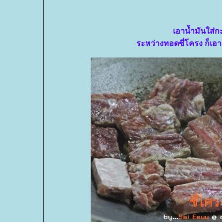
เอาน้ำมันใส่กะ
ระหว่างทอดซี่โครง ก็เอาเ