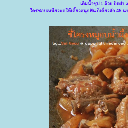
เติมน้ำซุป 1 ถ้วย ปิดฝา 
ครชอบเหนียวพอให้เคี้ยวสนุกฟัน ก็เคี่ยวสัก 45 นาที