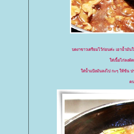
บดงาขาวเตรียมไว้ก่อนค่ะ เอาน้ำมันใ
ส่เนื้อไก่ลงผั
ส่น้ำแป้งมันลงไป กะๆ ให้ข้น ป
คน