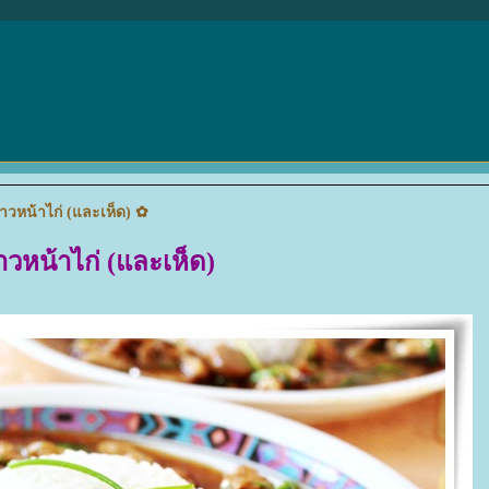
้าวหน้าไก่ (และเห็ด) ✿
าวหน้าไก่ (และเห็ด)