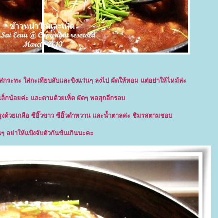
ส่กระทะ ใส่กะเทียบสับและขิงแว่นๆ ลงไป ผัดให้หอม แต่อย่าให้ไหม้ล่ะ
ดเล็กน้อยค่ะ และตามด้วยเห็ด ผัดๆ พอสุกอีกรอบ
รุงด้วยเกลือ ซีอิ๊วขาว ซีอิ๊วดำหวาน และน้ำตาลค่ะ ชิมรสตามชอบ
ๆ อย่าให้แป้งจับตัวกันข้นเกินนะคะ