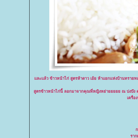
ละแล้ว ข้าวหน้าไก่ สูตรห้าดาว เอ้ย ห้าแยกแห่งบ้านทรายทอ
สูตรข้าวหน้าไก่นี้ ลอกมาจากคุณพี่หญิงหย่ายยยยย ณ บ่งบ๊ง
เครื่
ก
รากผ