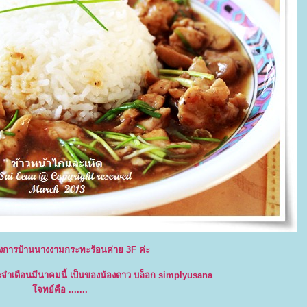
 ส่งการบ้านนางงามกระทะร้อนค่าย 3F ค่ะ
จำเดือนมีนาคมนี้ เป็นของน้องดาว บล็อก simplyusana
จทย์คือ .......