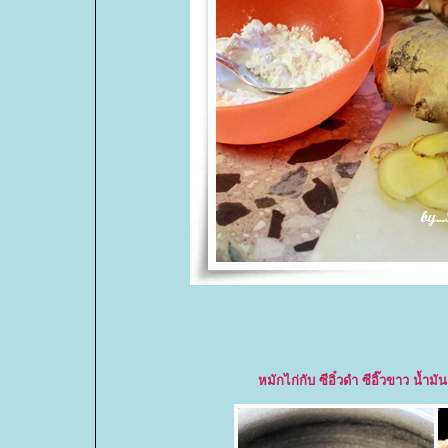
หมักไก่กับ ซีอิ๋วดำ ซีอิ๊วขาว น้ำม