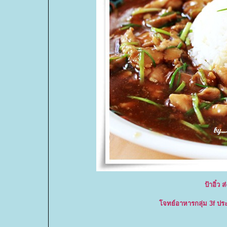
ป้าอิ๋ว
จทย์อาหารกลุ่ม 3f ประ