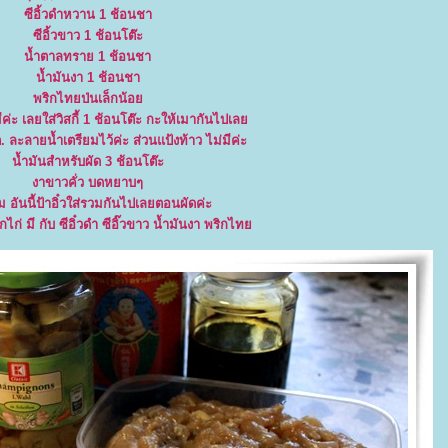
ซีอิ้วดำหวาน 1 ช้อนชา
ซีอิ้วขาว 1 ช้อนโต๊ะ
น้ำตาลทราย 1 ช้อนชา
น้ำมันงา 1 ช้อนชา
พริกไทยป่นเล็กน้อ
มีค่ะ เลยใส่วิสกี้ 1 ช้อนโต๊ะ กะให้เมากันไปเล
 ละลายน้ำเตรียมไว้ค่ะ ส่วนแป้งท้าว ไม่มีค่ะ
น้ำมันสำหรับผัด 3 ช้อนโต๊ะ
งาขาวคั่ว บดหยาบๆ
 อันนี้ป้าอิ๋วใส่รวมกันไปเลยตอนผัดค่ะ
กไก่ มี กับ ซีอิ๋วดำ ซีอิ๊วขาว น้ำมันงา พริกไท