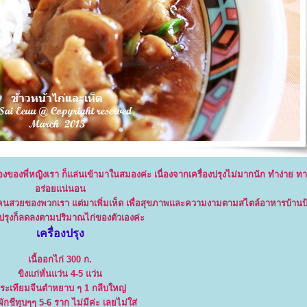
งของพี่หญิงเรา ก็แล่นเข้ามาในสมองค่ะ เนื่องจากเครื่องปรุงไม่มากนัก ทำง่าย ท
อร่อยแน่นอน
 คนสวยของพวกเรา แต่มาเพิ่มเห็ด เพื่อสุขภาพและความงามตามสไตล์อาหารบ้านป้าอ
องปรุงก็ลดลงตามปริมาณไก่ของตัวเองค่ะ
เครื่องปรุง
เนื้ออกไก่ 300 ก.
ขิงแก่หั่นแว่น 4-5 แว่น
ระเทียมจีนตำหยาบ ๆ 1 กลีบใหญ่
ักชีทุบๆๆ 5-6 ราก ไม่มีค่ะ เลยไม่ใส่