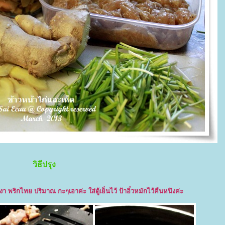
วิธีปรุง
ันงา พริกไทย ปริมาณ กะๆเอาค่ะ ใส่ตู้เย็นไว้ ป้าอิ๋วหมักไว้คืนหนึงค่ะ