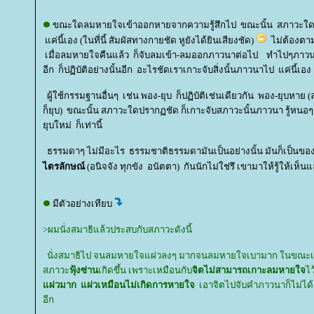
ขณะใดลมหายใจเข้าออกหายจากความรู้สึกไป ขณะนั้น สภาวะใดช
ค่นี้เอง (ในที่นี้ สัมผัสทางกายชัด หูยังได้ยินเสียงชัด)
ไม่ต้องตา
เมื่อลมหายใจคืนแล้ว ก็จับลมเข้า-ลมออกภาวนาต่อไป ทำไปๆภ
อีก ก็ปฏิบัติอย่างนั้นอีก อะไรชัดเราเกาะจับสิ่งนั้นภาวนาไป แค่นี้เ
ผู้ใช้กรรมฐานอื่นๆ เช่น พอง-ยุบ ก็ปฏิบัติเช่นเดียวกัน พอง-ยุบหาย
ก็ยุบ) ขณะนั้น สภาวะใดปรากฏชัด ก็เกาะจับสภาวะนั้นภาวนา รู้หนอๆ
ุบใหม่ ก็เท่านี้
ธรรมดาๆ ไม่มีอะไร ธรรมชาติธรรมดามันเป็นอย่างนั้น มันก็เป็นของม
ไตรลักษณ์
(อนิจจัง ทุกขัง อนัตตา)
กันนักไม่ใช่รึ เขามาให้รู้ให้เห็น
มีตัวอย่างเทียบ
>ผมนั่งสมาธิแล้วประสบกับสภาวะดังนี้
นั่งสมาธิไป จนลมหายใจแผ่วลงๆ มากจนลมหายใจเบามาก ในขณะเกือ
สภาวะ
ฟุ้งซ่าน
เกิดขึ้น เพราะเหมือนกับ
จิตไม่สามารถเกาะลมหายใจ
ไว
ผ่วมาก แผ่วเหมือนไม่เกิดการหายใจ
เอาจิตไปจับคำภาวนาก็ไม่ได
อีก