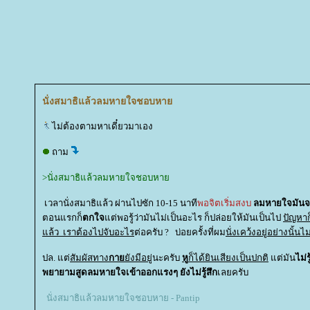
นั่งสมาธิแล้วลมหายใจชอบหา
ไม่ต้องตามหาเดี๋ยวมาเอง
ถาม
>นั่งสมาธิแล้วลมหายใจชอบหา
เวลานั่งสมาธิแล้ว ผ่านไปซัก 10-15 นาที
พอจิตเริ่มสงบ
ลมหายใจมันจ
ตอนแรกก็
ตกใจ
ต่พอรู้ว่ามันไม่เป็นอะไร ก็ปล่อยให้มันเป็นไป
ปัญหาก
ล้ว เราต้องไปจับอะไร
ต่อครับ ? บ่อยครั้งที่ผม
นั่งเคว้งอยู่อย่างนั้นไม
ปล. แต่
สัมผัสทาง
กา
ังมีอยู่
นะครับ
หู
ก็ได้ยินเสียงเป็นปกติ
ต่มัน
ไม่
พยายามสูดลมหายใจเข้าออกแรงๆ ยังไม่รู้สึก
เลยครับ
นั่งสมาธิแล้วลมหายใจชอบหาย - Pantip