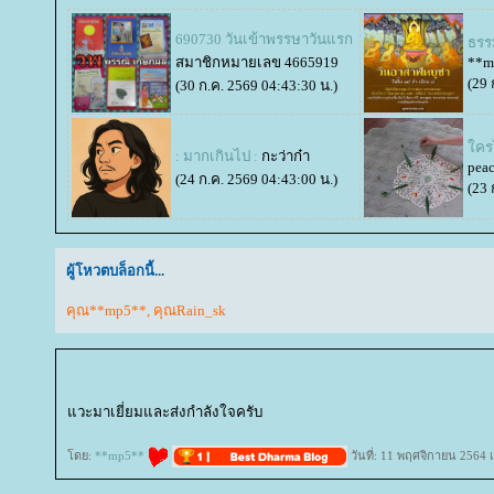
690730 วันเข้าพรรษาวันแรก
ธรร
สมาชิกหมายเลข 4665919
**m
(29 
(30 ก.ค. 2569 04:43:30 น.)
ครไ
: มากเกินไป :
กะว่าก๋า
pea
(24 ก.ค. 2569 04:43:00 น.)
(23 
ผู้โหวตบล็อกนี้...
คุณ**mp5**
,
คุณRain_sk
วะมาเยี่ยมและส่งกำลังใจครับ
ดย:
**mp5**
วันที่: 11 พฤศจิกายน 2564 