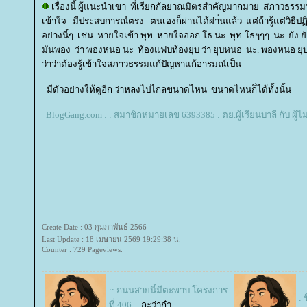
เรื่องนี้ ผู้แนะนำเขา ที่เรียกกัลยาณมิตรสำคัญมากมาย สภาวธรรมนั่
เข้าใจ มีประสบการณ์ตรง ตนเองก็ผ่านได้ผ่า่นแล้ว แต่ถ้ารู้แต่วิธีปฏิ
อย่างนี้ๆ เช่น หายใจเข้า พุท หายใจออก โธ นะ พุท-โธๆๆๆ นะ ยัง ย
มันพอง ว่า พองหนอ นะ ท้องแฟบท้องยุบ ว่า ยุบหนอ นะ. พองหนอ ยุบ
ว่าว่าต้องรู้เข้าใจสภาวธรรมแก้ปัญหาแก้อารมณ์เป็น
- มีตัวอย่างให้ดูอีก ว่าหลงไปไกลขนาดไหน ขนาดไหนก็ได้ทั้งนั้น
BlogGang.com : : สมาชิกหมายเลข 6393385 : ตย.ผู้เรียนบาลี กับ ผู้ไม
Create Date : 03 กุมภาพันธ์ 2566
Last Update : 18 เมษายน 2569 19:29:38 น.
Counter : 729 Pageviews.
:: ถนนสายนี้มีตะพาบ โครงการ
: 
ที่ 406 ::
กะว่าก๋า