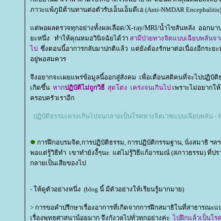
ภาวะแพ้ภูมิต้านทานต่อตัวรับเอ็นเอ็มดีเอ (Anti-NMDAR Encephalitis
ต่พอผลตรวจทุกอย่างทั้งผลเลือด
/X-ray/MRI/
น้ำไขสันหลัง ออกมา
ะหนึ่ง ทำให้คุณหมอวินิจฉัยได้ว่า
สามีป่วยทางจิตแบบเฉียบพลันจากก
ไป
ซึ่งตอนนี้อาการกลับมาปกติแล้ว แต่ยังต้องรักษาต่อเนื่องอีกระยะ
อยู่พอสมควร
จึงอยากจะเผยแพร่ข้อมูลนี้ออกสู่สังคม เพื่อเตือนสติคนที่จะไปปฏิบัติธร
เกิดขึ้น
หาก
ปฏิบัติไม่ถูกวิธี
สุดโต่ง เคร่งจนเกินไป
เพราะไม่อยากให
ครอบครัวเราอีก
ปฏิบัติธรรมเคร่งเกินไปจนกลายเป็นโรคทางจิตเวชแบบเฉียบพลัน - P
การฝึกอบรมจิต,การปฏิบัติธรรม, การปฏิบัติกรรมฐาน, นั่งสมาธิ ฯลฯ ดี 
พอแต่รู้วิธีทำ เขาทำยังงี้ๆนะ แต่ไม่รู้วิธีแก้อารมณ์ (สภาวธรรม) ที่
กลายเป็นเสียของไป
- ให้ดูตัวอย่างหนึ่ง (blog นี้ มีตัวอย่างให้เรียนรู้มากมาย)
> การขอคำปรึกษาเรื่องอาการที่เกิดจากการฝึกสมาธิในที่สาธารณะแบบ
เรื่องพุทธศาสนาน้อยมาก จึงกังวลไปทั่วทุกอย่างค่ะ
ไปฝึกแล้วเป็นโร