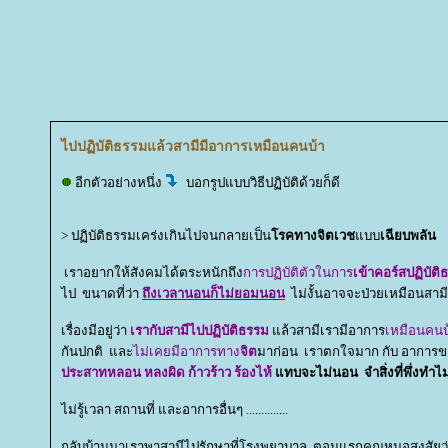
ไปปฏิบัติธรรมแล้วสามีมีอาการเหมือนคนบ้า
อีกตัวอย่างหนึ่ง
บอกรูปแบบวิธีปฏิบัติด้วยก็ดี
> ปฏิบัติธรรมเคร่งเกินไปจนกลายเป็น
รคทางจิตเวช
บบ
เฉียบพลัน
เราอยากให้สังคมได้ตระหนักถึง
การปฏิบัติตัวในการ
เข้าคอร์สปฏิบัติ
ไป ขนาดที่ว่า
ถึงเวลานอนก็ไม่ยอมนอน
ไม่งั้นอาจจะป่วยเหมือนสาม
เรื่องมีอยู่ว่า
เรากับสามีไปปฏิบัติธรรม
ล้วสามีเรามีอาการ
เหมือนคน
กันปกติ และ
ไม่เคยมีอาการทาง
จิต
มาก่อน เราตกใจมาก กับ อาการขอ
ประสาทหลอน หลงผิด ก้าวร้าว ร้องไห้
ทบจะไม่นอน จำสิ่งที่พึ่งทำไม
ไม่รู้เวลา สถานที่ และอาการอื่นๆ ..............
กลับบ้านมาเราพาสามีไปรักษาที่โรงพยาบาล ตอนแรกคุณหมอสงสัยว