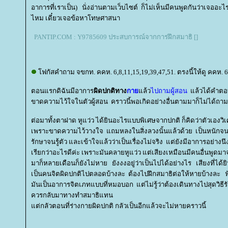
อาการที่เราเป็น) นั่งอ่านตามเว็บไซต์ ก็ไม่เห็นมีคนพูดกันว่าเจออะไ
ไหม เดี๋ยวเจอข้อหาโทษศาสนา
PANTIP.COM : Y9785609 ประสบการณ์จากการฝึกสมาธิ []
ฟกัสคำถาม จขกท. คคห. 6,8,11,15,19,39,47,51. ตรงนี้ให้ดู คคห. 
ตอนแรกดิฉันมีอาการ
ผิดปกติทาง
กา
ล้ว
ไปถามผู้สอน
ล้วได้คำตอบท
ขาดความไว้ใจในตัวผู้สอน คราวนี้พอเกิดอย่างอื่นตามมาก็ไม่ได้ถาม
ต่อมาทั้งตาฝาด หูแว่ว ได้ยินอะไรแบบพิเศษจากปกติ ก็คิดว่าตัวเองวิ
เพราะขาดความไว้วางใจ แถมหลงในสิ่งลวงนั้นแล้วด้วย เป็นหนักจน
รักษาจนรู้ตัว และเข้าใจแล้วว่าเป็นเรื่องไม่จริง แต่ยังมีอาการอย่างนึง
เรียกว่าอะไรดีค่ะ เพราะมันคลายหูแว่ว แต่เสียงเหมือนมีคนอื่นพูด
มาก็หลายเดือนก็ยังไม่หาย ยังงงอยู่ว่าเป็นไปได้อย่างไร เสียงที่ได
เป็นคนจิตผิดปกติไปตลอดบ้างละ ต้องไปฝึกสมาธิต่อให้หายบ้างละ ฟัง
มันเป็นอาการจิตเภทแบบที่หมอบอก แต่ไม่รู้ว่าต้องเดินทางไปสุดวิธ
ควรกลับมาทางทำสมาธิแทน
ต่กลัวตอนที่ร่างกายผิดปกติ กลัวเป็นอีกแล้วจะไม่หายคราวนี้