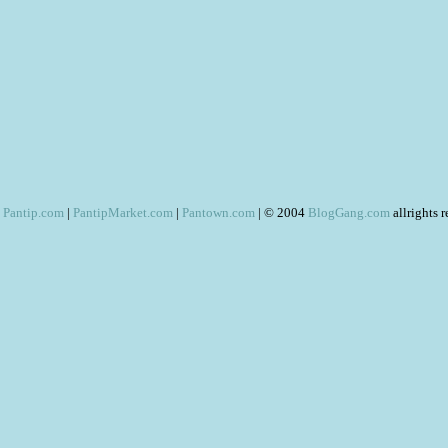
Pantip.com
|
PantipMarket.com
|
Pantown.com
| © 2004
BlogGang.com
allrights 