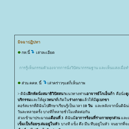
มิจฉาปฏิปทา
กท.นี้
เล่าละเอียด
การรู้เห็นกรรมตัวเองจากการนั่งวิปัสนากรรมฐาน และเห็นแสงเมื่อทำ
ส่วน คคห. นี้
เล่าคร่าวๆแต่ก็เห็นภาพ
> ดิฉัน
ฝึกหัดนั่งสมาธิวิปัสสนา
นวทางท่าน
อาจารย์โกเอ็นก้า
คือนั่ง
ด
บริกรรม
ละให้ดู
เวทนา
ที่เกิดใน
ร่างกา
ล้วให้มี
อุเบกขา
คอร์สแรกที่ดิฉันไปศึกษาเรียนรู้เป็นเวลา
10 วัน
ละหลังจากนั้นดิฉันก็
วันละหลายครั้ง บางทีก็หลายชั่วโมงติดต่อกัน
ล่วงเข้ามาประมาณ
เดือนที่ 3
ดิฉันมี
อาการร้อนที่ร่างกายทุกส่วน
ละเ
เข็มเป็นร้อยๆเล่มอยู่ในหัว
บางที แข็ง ตึง มึน ทึบอยู่ในหัว จนยากที