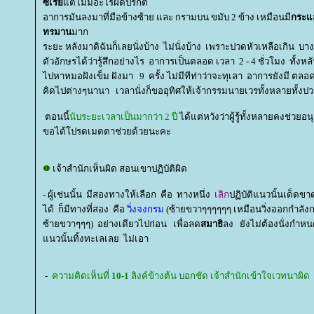
ซ์เรย์
ต่ไม่มีอะไรผิดปรกติ
อาการมันลงมาที่มือข้างซ้าย และ กรามบน ขมับ 2 ข้าง เหมือนมี
กระแส
ทรมาน
มาก
ระยะ หลังมาดิฉันก็เลยนั่งบ้าง ไม่นั่งบ้าง เพราะปวดหัวเหลือเกิน
ตัวอักษรได้ว่ารู้สึกอย่างไร อาการเป็นตลอด เวลา 2 - 4 ชั่วโมง ทั้งหลั
ไปหาหมอฝังเข็ม ฝังมา 9 ครั้ง ไม่มีทีท่าว่าจะทุเลา อาการยังมี ตลอ
คิดไปต่างๆนานา เวลานั่งก็ขออุทิศให้เจ้ากรรมนายเวรทั้งหลายทั้งป
ตอนนี้
นับระยะเวลาเป็นมากว่า 2 ปี
ได้แต่หวังว่าผู้รู้ทั้งหลายคงช่ว
ขอได้โปรดเมตตาช่วยด้วยนะคะ
เจ้าสำนักเห็นผิด สอนเขาปฏิบัติผิด
- ผู้เช่นนั้น มีสองทางให้เลือก คือ ทางหนึ่ง
เลิก
ปฏิบัติแนวนั้นเด็ดขา
ได้ ก็มีทางที่สอง คือ
วิ่งจงกรม
(ซ้ายขวาๆๆๆๆๆๆ เหมือนวิ่งออกกำลังก
ซ้ายขวาๆๆๆ) อย่างเดียวไปก่อน
เพื่อลด
สมาธิ
ลง ยังไม่ต้องนั่งกำหน
นวนั้นทิ้งทะเลเลย ไม่เอา
-
ความคิดเห็นที่
10-1
ลิงค์ข้างต้น บอกชัด เจ้าสำนักเข้าใจเวทนาผิด