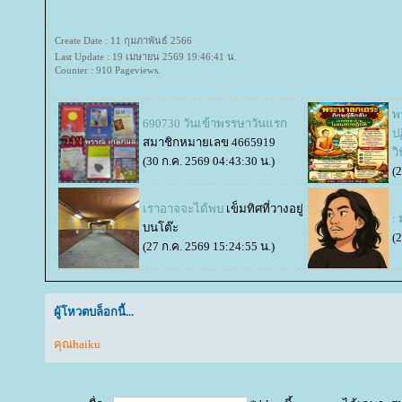
Create Date : 11 กุมภาพันธ์ 2566
Last Update : 19 เมษายน 2569 19:46:41 น.
Counter : 910 Pageviews.
พ
690730 วันเข้าพรรษาวันแรก
ป
สมาชิกหมายเลข 4665919
ว
(30 ก.ค. 2569 04:43:30 น.)
(
เราอาจจะได้พบ
เข็มทิศที่วางอยู่
:
บนโต๊ะ
(
(27 ก.ค. 2569 15:24:55 น.)
ผู้โหวตบล็อกนี้...
คุณhaiku