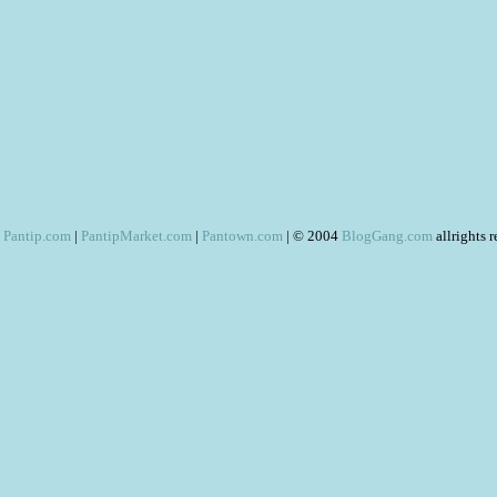
Pantip.com
|
PantipMarket.com
|
Pantown.com
| © 2004
BlogGang.com
allrights 