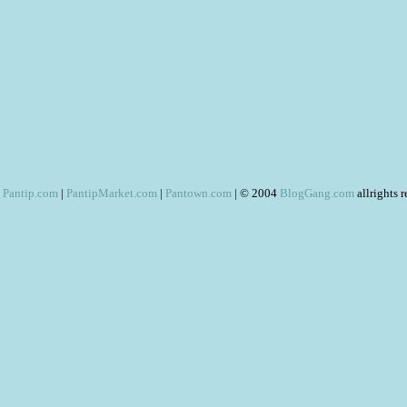
Pantip.com
|
PantipMarket.com
|
Pantown.com
| © 2004
BlogGang.com
allrights 