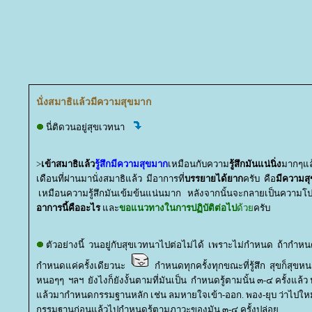
นั่งสมาธิแล้วมีความสุขมาก
นี่ติดวนอยู่สุขเวทนา
>
เข้าสมาธิแล้ว
รู้สึกมีความสุขมาก
เหมือนกับความ
รู้สึกมันแน่นิ่ง
มากๆแล
เดือนที่ผ่านมานั่งสมาธิแล้ว มีอาการที่
บรรยายได้ยาก
ครับ คือ
มีความส
เหมือนความรู้สึกมันเข้มข้นแน่นมาก หลังจากนั้นจะกลายเป็นความโ
อาการนี้คืออะไร
ละ
ขอแนวทางในการปฏิบัติต่อไป
ด้ว
ครับ
ตัวอย่างนี้ วนอยู่กับสุขเวทนาไปต่อไม่ได้ เพราะไม่กำหนด ถ้ากำหนด
กำหนดแค่ครั้งเดียวนะ
กำหนดทุกครั้งทุกขณะที่รู้สึก สุขก็สุขหนอ
หนอๆๆ ฯลฯ ยังไงก็ยังงั้นตามที่มันเป็น กำหนดรู้ตามนั้น ๓-๔ ครั้งแล้ว ป
ล้วมากำหนดกรรมฐานหลัก เช่น ลมหายใจเข้า-ออก. พอง-ยุบ ว่าไปใหม่ 
กรรมฐานก่อนแล้วไปกำหนดรู้ตามภาวะของมัน ๓-๔ ครั้งปล่อ