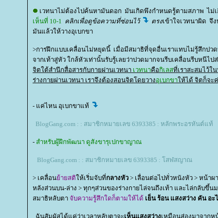
เวทนาไม่ต้องไปค้นหามันดอก มันเกิดพึงกำหนดรู้ตามสภาพ ไม่เก
เห็นที่ 10-1
คลิกเพื่อดูข้อความที่ซ่อนไว้
ตรง
เข้าใจเวทนาผิด จึ
มันแล้วให้วางอุเบกขา
>การฝึกแบบเคลื่อนไม่หยุดนี้ เมื่อมีสมาธิที่จุดอื่นเราแทบไม่รู้สึกปวดที
จากเท้าสู่หัว ใกล้หัวเท่านั้นรับรู้เลยว่าปวดมากจนรีบเคลื่อนรีบหนีไป
จิตใต้สำนึกสื่อสารกับกายผ่านเวทนา
เวทนา
คือ
กิเลส
ที่เราสะสมไว้ใน
ร่างกายผ่านเวทนา เราจึงต้องสอนจิตโดยวาง
อุเบกขา
ห้ได้ จิตก็จะ
- แค่ไหน อุเบกขาแท้
BlogGang.com : : สมาชิกหมายเลข 6393385 : หลักพระอรหันต์แท้
-
สำหรับผู้ฝึกพัฒนา ดูสังขารุเปกขาญาณ
BlogGang.com : : สมาชิกหมายเลข 6393385 : โสฬสญาณ
> เคลื่อน
้ายสติ
ห้เริ่มจับที่
กลางหัว
> เลื่อนต่อไปทั่วหนังหัว > หน้าผ
หลังส่วนบน-ล่าง > ทุกๆส่วนของร่างกายไล่จนถึงเท้า และไล่กลับขึ้น
สมาธิหลับตา
จับความรู้สึกใดก็ตามให้ได้
เย็น ร้อน แสงสว่าง คัน อะ
ฉันสัมผัสได้แค่ว่าเวลาหลับตาจะ
เห็นแสงสว่าง
เหมือนส่องมาจากหน้