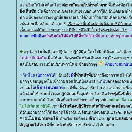
รกเริ่มมันไม่เคลื่อนไหว
ต่อมามันอาบไปทั่วหน้าผาก
ทั้งที่ทั้งห้องไ
ิ่งเห็นชัด
มันคือการเห็นชัดเจนเกินจะบอกแค่ว่ารู้สึก ฉันเคยเอาผ้ามา
พัก แม้ช่องระหว่างจมูกที่แสงรอดเข้าได้ก็เอาผ้ามาปิดเพื่อทดสอบเรื่อ
เช่นเคยเมื่อหลับตาทำสมาธิ
เรื่องแสงนี้แม้แต่ตอนนั่งสมาธิที่บ้า
เห็นแสงแต่มันจางๆบางๆ บางทีมีบางทีไม่มี ก็ไม่รู้จริงๆว่าคืออะไร
ต
ตามการนึกคิด
หรือ
จิตฉันได้คิดไปที่คิ้ว
มันก็ไปที่คิดแบบค่อยๆไหลแผ
สรุปเลยว่าเป็นมิจฉาปฏิปทา ปฏิบัติผิด ใครไปฝึกที่นั่นมาแล้วมี
ไม่ต้องนึกถึงมัน
เพื่อให้สมาธิลดระดับ หรือเดินจงกรม (วิ่งจงกรม) ช่
สลับไปสลับมา เหมือนฝึกทหารใหม่ ซ้ายขวาๆๆ
ตัวอย่างสมาธินทร
>
วันที่ 10 เปิดวาจาได้
ฉันแจ้ง
พี่
ที่ทำหน้าที่
บริการถึงอาการแต่ไม่ไ
มากๆ ขออนุญาตไม่เข้าร่วมช่วงเย็นที่นั่งสมาธิ แต่
พี่
บอกลองอดทนหน่อ
เราแผ่ให้
เจ้ากรรมนายเวร
อาจดีขึ้น ฉันเลยรับปากไป แล้วก็บอกเพื่อน
ล้วฉันก็เข้าร่วมชั่วโมงปฎิบัติต่อครั้งสุดท้าย โดยคิดว่า
พรุ่งนี้เช้าก
เมตตาจนจบได้ โด
วิธีเคลื่อนไหวอิริยาบถเล็กๆ
เช่น
ขยับท่านั่ง เค
ไม่ให้เกิดสมาธิได้
เวลา
นั่งในห้องปฎิบัติรวมฉันมีผ้าคลุมคนอื่นอาจไ
ที่ฉันบอกอาการไว้ที่สังเกตได้ว่าฉันเปลี่ยนท่านั่งบ่อยนั่นแระค่ะ หลังจ
ซึ่งฉัน
ไม่สามารถทนได้
ต้องวิ่งกลับห้องไป
อ้วก
ละก็
ถูกตามกลับมานั
สัญญาณไม่ไหว
พี่ที่ทำหน้าที่บริการเขารับรู้แล้วไม่ตามอีก.