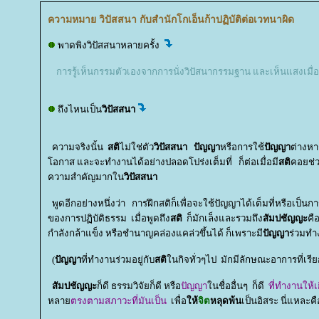
ความหมาย วิปัสสนา กับสำนักโกเอ็นก้าปฏิบัติต่อเวทนาผิด
พาดพิงวิปัสสนาหลายครั้ง
การรู้เห็นกรรมตัวเองจากการนั่งวิปัสนากรรมฐาน และเห็นแสงเมื่อ
ถึงไหนเป็น
วิปัสสนา
ความจริงนั้น
สติ
ไม่ใช่ตัว
วิปัสสนา ปัญญา
หรือการใช้
ปัญญา
ต่างหา
อกาส และจะทำงานได้อย่างปลอดโปร่งเต็มที่ ก็ต่อเมื่อมี
สติ
คอยช่ว
ความสำคัญมากใน
วิปัสสนา
พูดอีกอย่างหนึ่งว่า การฝึกสติก็เพื่อจะใช้ปัญญาได้เต็มที่หรือเป็
ของการปฏิบัติธรรม เมื่อพูดถึง
สติ
ก็มักเล็งและรวมถึง
สัมปชัญญะ
คื
กำลังกล้าแข็ง หรือชำนาญคล่องแคล่วขึ้นได้ ก็เพราะมี
ปัญญา
ร่วมทำ
(
ปัญญา
ที่ทำงานร่วมอยู่กับ
สติ
นกิจทั่วๆไป มักมีลักษณะอาการที่เรีย
สัมปชัญญะ
ก็ดี ธรรมวิจัยก็ดี หรือ
ปัญญา
นชื่ออื่นๆ ก็ดี
ที่ทำงานให้เก
หลา
ตรงตามสภาวะที่มันเป็น
เพื่อ
ห้
จิต
หลุดพ้น
เป็นอิสระ นี่แหละคื