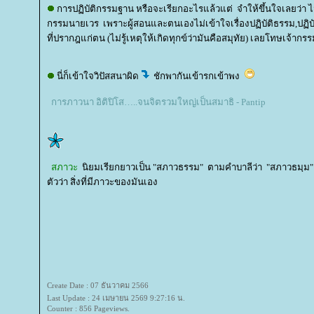
การปฏิบัติกรรมฐาน หรือจะเรียกอะไรแล้วแต่ จำให้ขึ้นใจเลยว่า ไม่ม
กรรมนายเวร เพราะผู้สอนและตนเองไม่เข้าใจเรื่องปฏิบัติธรรม,ปฏิบ
ที่ปรากฎแก่ตน (ไม่รู้เหตุให้เกิดทุกข์ว่ามันคือสมุทัย) เลยโทษเจ้าก
นี่ก็เข้าใจวิปัสสนาผิด
ชักพากันเข้ารกเข้าพง
การภาวนา อิติปิโส…..จนจิตรวมใหญ่เป็นสมาธิ - Pantip
สภาวะ
นิยมเรียกยาวเป็น "สภาวธรรม" ตามคำบาลีว่า "สภาวธมฺม
ตัวว่า สิ่งที่มีภาวะของมันเอง
Create Date : 07 ธันวาคม 2566
Last Update : 24 เมษายน 2569 9:27:16 น.
Counter : 856 Pageviews.