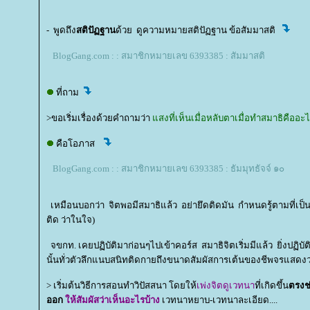
- พูดถึง
สติปัฏฐาน
ด้วย ดูความหมายสติปัฏฐาน ข้อสัมมาสติ
BlogGang.com : : สมาชิกหมายเลข 6393385 : สัมมาสติ
ที่ถาม
>ขอเริ่มเรื่องด้วยคำถามว่า
สงที่เห็นเมื่อหลับตาเมื่อทำสมาธิคืออะ
คือโอภาส
BlogGang.com : : สมาชิกหมายเลข 6393385 : ธัมมุทธัจจ์ ๑๐
เหมือนบอกว่า จิตพอมีสมาธิแล้ว อย่ายึดติดมัน กำหนดรู้ตามที่เป็น ที
ติด ว่าในใจ)
จขกท. เคยปฏิบัติมาก่อนๆไปเข้าคอร์ส สมาธิจิตเริ่มมีแล้ว ยิ่งปฏิบัติ
นั้นทั่วตัวลึกแนบสนิทติดกายถึงขนาดสัมผัสการเต้นของชีพจรแสดงว
> เริ่มต้นวิธีการสอนทำวิปัสสนา โดยให้
เพ่งจิตดูเวทนา
ที่เกิดขึ้น
ตรงช่
ออก
ห้สัมผัสว่าเห็นอะไรบ้าง
เวทนาหยาบ-เวทนาละเอียด....