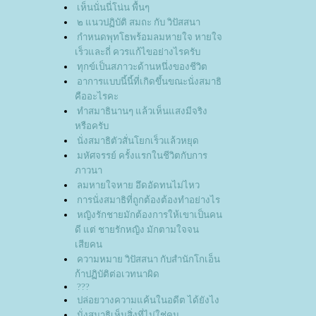
เห็นนั่นนี่โน่น พื้นๆ
๒ แนวปฏิบัติ สมถะ กับ วิปัสสนา
กำหนดพุทโธพร้อมลมหายใจ หายใจ
เร็วและถี่ ควรแก้ไขอย่างไรครับ
ทุกข์เป็นสภาวะด้านหนึ่งของชีวิต
อาการแบบนี้นี้ที่เกิดขึ้นขณะนั่งสมาธิ
คืออะไรคะ
ทำสมาธินานๆ แล้วเห็นแสงมีจริง
หรือครับ
นั่งสมาธิตัวสั่นโยกเร็วแล้วหยุด
มหัศจรรย์ ครั้งแรกในชีวิตกับการ
ภาวนา
ลมหายใจหาย อึดอัดทนไม่ไหว
การนั่งสมาธิที่ถูกต้องต้องทำอย่างไร
หญิงรักชายมักต้องการให้เขาเป็นคน
ดี แต่ ชายรักหญิง มักตามใจจน
เสียคน
ความหมาย วิปัสสนา กับสำนักโกเอ็น
ก้าปฏิบัติต่อเวทนาผิด
???
ปล่อยวางความแค้นในอดีต ได้ยังไง
นั่งสมาธิเห็นสิ่งที่ไม่ใช่คน