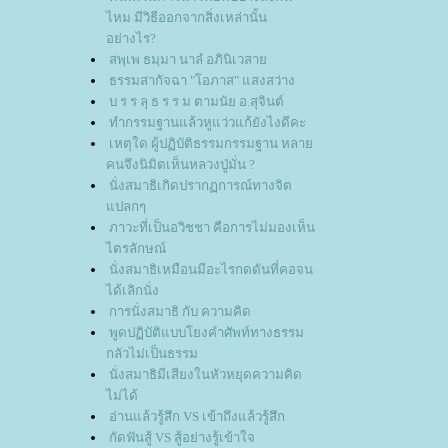
ไหม มีวิธีออกจากสิ่งเหล่านั้น
อย่างไร?
สพฺเพ ธมฺมา นาลํ อภินิเวสา
ธรรมสากัจฉา "โอภาส" แสงสว่าง
บ ร ร ลุ ธ ร ร ม ตามนัย อ.สุจินต์
ทำกรรมฐานแล้วหูแว่วแก้ยังไงดีคะ
เหตุใด ผู้ปฏิบัติธรรมกรรมฐาน หลา
คนจึงนิมิตเห็นหลวงปู่มั่น ?
นั่งสมาธิเกิดปรากฏการณ์ทางจิต
ปลกๆ
ภาวะที่เป็นอวิชชา คือการไม่มองเห็น
ไตรลักษณ์
นั่งสมาธิเหมือนมีอะไรกดดันที่คอจน
ได้เลิกนั่ง
การนั่งสมาธิ กับ ความคิด
พูดปฏิบัติแบบโยงคำศัพท์ทางธรรม
กลัวไม่เป็นธรรม
นั่งสมาธิมีเสียงในหัวหยุดความคิด
ไม่ได้
อ่านแล้วรู้สึก VS เข้าถึงแล้วรู้สึก
กัดฟันสู้ VS สู้อย่างรู้เข้าใจ