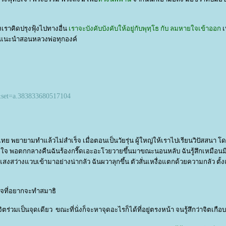
เราคิดปรุงฟุ้งไปทางอื่น
เราจะบังคับบังคับให้อยู่กับพุทฺโธ กับ ลมหายใจเข้าออก
เ
แนวแนะนำสอนหลวงพ่อทุกองค์
&set=a.383833680517104
งไทย พยายามทำแล้วไม่สำเร็จ เมื่อตอนเป็นวัยรุ่น ผู้ใหญ่ให้เราไปเรียนวิปัสสนา โด
 พอตกกลางคืนฉันร้องกรี๊ดเอะอะโวยวายขึ้นมาขณะนอนหลับ ฉันรู้สึกเหมือนมี
สงสว่างแวบเข้ามาอย่างน่ากลัว ฉันผวาลุกขึ้น ตัวสั่นเหงื่อแตกด้วยความกลัว ตั้งแ
ใจที่อยากจะทำสมาธิ
ร่วมเป็นจุดเดียว ขณะที่นั่งก็จะหาจุดอะไรก็ได้ที่อยู่ตรงหน้า จนรู้สึกว่าจิตเกื