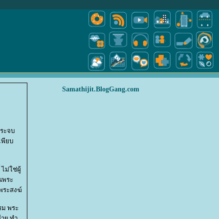
Samathijit.BlogGang.com
้พระจบ
เพียบ
ม่ใช่ผู้
้นพระ
พระสงฆ์
รรม พระ
้าย ทำ