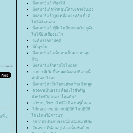
นั่งสมาธิแล้วร้องไห้
นั่งสมาธิเกิดหัวหมุนโครงเครงไปเอง
นั่งสมาธิแล้ววูบเหมือนจะหลับ ทั้งที่
ไม่ได้ง่วงนอน
นั่งสมาธิแล้วรู้สึกไม่มีลมหายใจ หูดับ
ไม่ได้ยินเสียงอะไร
องค์มรรคสามัคคี
นี่ก็พุทโธ
นั่งสมาธิแล้วเห็นคนเห็นพระมาคุ
ด้ว
นั่งสมาธิแล้วหายใจไม่ออก
 comments
อาการที่เกิดขึ้นขณะนั่งสมาธิแบบนี้
มันคืออะไรคะ
นั่งสมาธิตัวสั่นโยกอย่างเร็วแล้วหยุด
ดวงตาเห็นธรรม คืออะไรสำคัญ
สำหรับชีวิตคนเราไหมคับ ?
อวิชชา, วิชชา ไม่รู้จึงติด พอรู้ก็หลุด
ช้สอบอารมณ์ภาคปฏิบัติ ไม่ปฏิบัติ
ได้ (อินทรีย์ภาวนา)
ที่ 2
อยากฟังประสบการณ์คนนั่งสมาธิค่ะ
อันตรายที่ซ่อนอยู่ ต้องเห็นชัดด้ว