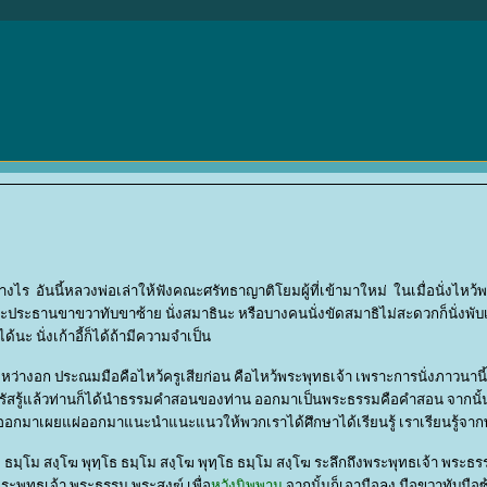
างไร อันนี้หลวงพ่อเล่าให้ฟังคณะศรัทธาญาติโยมผู้ที่เข้ามาใหม่ ในเมื่อนั่งไหว
ระประธานขาขวาทับขาซ้าย นั่งสมาธินะ หรือบางคนนั่งขัดสมาธิไม่สะดวกก็นั่งพับ
ด้นะ นั่งเก้าอี้ก็ได้ถ้ามีความจำเป็น
หว่างอก ประณมมือคือไหว้ครูเสียก่อน คือไหว้พระพุทธเจ้า เพราะการนั่งภาวนานี้ ไ
่อน ท่านตรัสรู้แล้วท่านก็ได้นำธรรมคำสอนของท่าน ออกมาเป็นพระธรรมคือคำสอน จากนั
กมาเผยแผ่ออกมาแนะนำแนะแนวให้พวกเราได้ศึกษาได้เรียนรู้ เราเรียนรู้จาก
 ธมฺโม สงฺโฆ พุทฺโธ ธมฺโม สงฺโฆ พุทฺโธ ธมฺโม สงฺโฆ ระลึกถึงพระพุทธเจ้า พระธ
ะพุทธเจ้า พระธรรม พระสงฆ์ เพื่อ
หวังนิพพาน
จากนั้นก็เอามือลง มือขวาทับมือซ