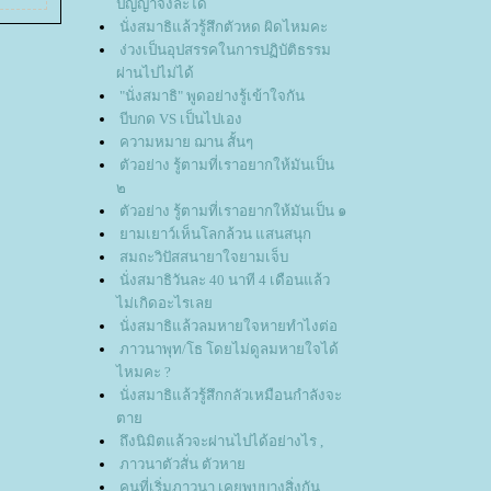
ปัญญาจึงละได้
นั่งสมาธิแล้วรู้สึกตัวหด ผิดไหมคะ
ง่วงเป็นอุปสรรคในการปฏิบัติธรรม
ผ่านไปไม่ได้
"นั่งสมาธิ" พูดอย่างรู้เข้าใจกัน
บีบกด VS เป็นไปเอง
ความหมาย ฌาน สั้นๆ
ตัวอย่าง รู้ตามที่เราอยากให้มันเป็น
๒
ตัวอย่าง รู้ตามที่เราอยากให้มันเป็น ๑
ามเยาว์เห็นโลกล้วน แสนสนุก
สมถะวิปัสสนายาใจยามเจ็บ
นั่งสมาธิวันละ 40 นาที 4 เดือนแล้ว
ไม่เกิดอะไรเล
นั่งสมาธิแล้วลมหายใจหายทำไงต่อ
ภาวนาพุท/โธ โดยไม่ดูลมหายใจได้
ไหมคะ ?
นั่งสมาธิแล้วรู้สึกกลัวเหมือนกำลังจะ
ตา
ถึงนิมิตแล้วจะผ่านไปได้อย่างไร ,
ภาวนาตัวสั่น ตัวหา
คนที่เริ่มภาวนา เคยพบบางสิ่งกัน