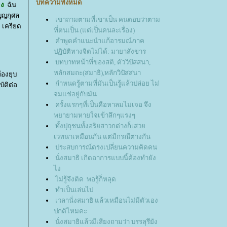
บทความทั้งหมด
โมง
ฉัน
บุญกุศล
เขาถามตามที่เขาเป็น คนตอบว่าตาม
ย เครียด
ที่ตนเป็น (แต่เป็นคนละเรื่อง)
คำพูดคำแนะนำแก้อารมณ์ภาค
ปฏิบัติทางจิตไม่ได้: มายาสังขาร
บทบาทหน้าที่ของสติ, ตัววิปัสสนา,
หลักสมถะ(สมาธิ),หลักวิปัสสนา
้องยุบ
กำหนดรู้ตามที่มันเป็นรู้แล้วปล่อย ไม่
บัติต่อ
จมแช่อยู่กับมัน
ครั้งแรกๆที่เป็นคือหาลมไม่เจอ​ จึง
พยายามหายใจเข้าลึกๆแรงๆ
ทั้งปุถุชนทั้งอริยสาวกต่างก็เสว
เวทนาเหมือนกัน แต่มีกรณีต่างกัน
ประสบการณ์ตรงเปลี่ยนความคิดคน
นั่งสมาธิ เกิดอาการแบบนี้ต้องทำยัง
ไง
ไม่รู้จึงติด พอรู้ก็หลุด
ทำเป็นเล่นไป
เวลานั่งสมาธิ แล้วเหมือนไม่มีตัวเอง
ปกติไหมคะ
นั่งสมาธิแล้วมีเสียงถามว่า บรรลุรึยัง