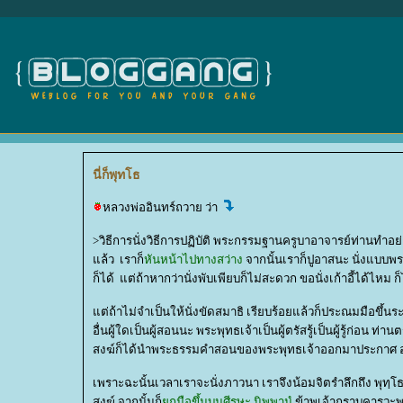
นี่ก็พุทโธ
หลวงพ่ออินทร์ถวาย ว่า
>วิธีการนั่งวิธีการปฏิบัติ พระกรรมฐานครูบาอาจารย์ท่านทำอย่
ล้ว เราก็
หันหน้าไปทางสว่าง
จากนั้นเราก็ปูอาสนะ นั่งแบบพ
ก็ได้ แต่ถ้าหากว่านั่งพับเพียบก็ไม่สะดวก ขอนั่งเก้าอี้ได้ไหม ก็ไ
ต่ถ้าไม่จำเป็นให้นั่งขัดสมาธิ เรียบร้อยแล้วก็ประณมมือขึ้นระ
อื่นผู้ใดเป็นผู้สอนนะ พระพุทธเจ้าเป็นผู้ตรัสรู้เป็นผู้รู้ก
สงฆ์ก็ได้นำพระธรรมคำสอนของพระพุทธเจ้าออกมาประกาศ ออ
เพราะฉะนั้นเวลาเราจะนั่งภาวนา เราจึงน้อมจิตรำลึกถึง พุทฺโธ
สงฆ์ จากนั้นก็
กมือขึ้นบนศีรษะ นิพฺพานํ
ข้าพเจ้ากราบคารวะพร