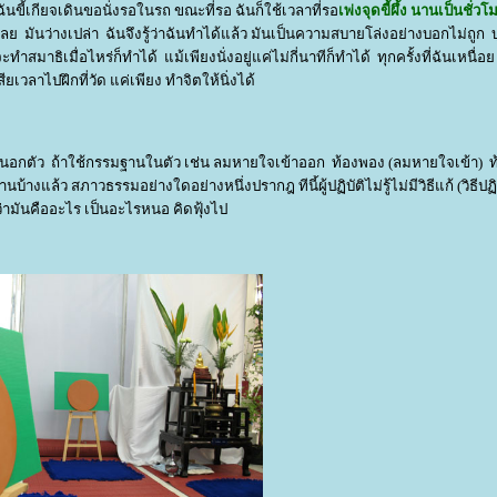
นขี้เกียจเดินขอนั่งรอในรถ ขณะที่รอ ฉันก็ใช้เวลาที่รอ
เพ่งจุดขี้ผึ้ง นานเป็นชั่ว
รเลย มันว่างเปล่า ฉันจึงรู้ว่าฉันทำได้แล้ว มันเป็นความสบายโล่งอย่างบอกไม่ถูก 
มาธิเมื่อไหร่ก็ทำได้ แม้เพียงนั่งอยู่แค่ไม่กี่นาทีก็ทำได้ ทุกครั้งที่ฉันเหนื่อ
ยเวลาไปฝึกที่วัด แค่เพียง ทำจิตให้นิ่งได้
นนอกตัว ถ้าใช้กรรมฐานในตัว เช่น ลมหายใจเข้าออก ท้องพอง (ลมหายใจเข้า) ท
างแล้ว สภาวธรรมอย่างใดอย่างหนึ่งปรากฎ ทีนี้ผู้ปฏิบัติไม่รู้ไม่มีวิธีแก้ (วิธีปฏิ
าใจว่ามันคืออะไร เป็นอะไรหนอ คิดฟุ้งไป