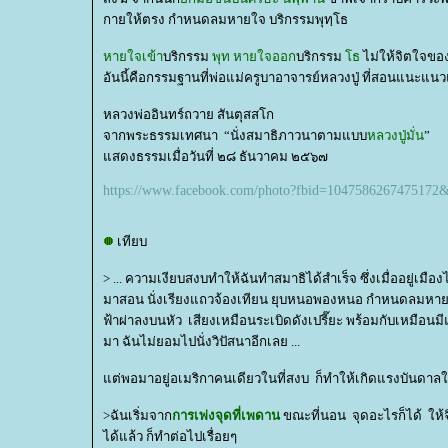
กายให้ตรง กำหนดลมหายใจ บริกรรมพุทฺโธ
หายใจเข้า
บริกรรม
พุท
หายใจออก
บริกรรม
ธ
ไม่ให้จิตใจของ
อันนี้คือกรรมฐานที่พ่อแม่ครูบาอาจารย์หลวงปู่ ที่สอนแนะ
หลวงพ่ออินทร์ถวาย สันตุสสโก
จากพระธรรมเทศนา “นั่งสมาธิภาวนาตามแบบ
หลวงปู่มั่น
”
สดงธรรมเมื่อวันที่ ๒๘ ธันวาคม ๒๕๖๗
https://www.facebook.com/photo?fbid=1047586267475172
เทียบ
> ... ความเงียบสงบทำให้ฉันทำสมาธิได้สำเร็จ ซึ่งเมื่ออยู่เมือ
มาสอน นั่งเรียงแถวจ้องเทียน ยุบหนอพองหนอ กำหนดลมหายใจ
ฟ้าผ่าลงบนหัว เสียงเหมือนระเบิดดังเปรี๊ยะ พร้อมกับเหมือนมีแ
มา ฉันไม่ยอมไปนั่งวิปัสนาอีกเลย ...
ต่พอมาอยู่อเมริกาคนเดียวในที่สงบ ก็ทำให้เกิดแรงบันดาล
>ฉันเริ่มจาก
การเพ่งจุดที่เพดาน
ขณะที่นอน จุดอะไรก็ได้ ให้จิต
ได้แล้ว ก็ทำต่อไปเรื่อยๆ