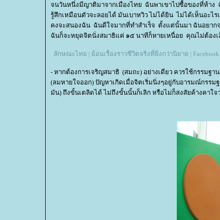
จนวันหนึ่งมีญาติมาจากเมืองไทย ฉันพาเขาไปซื้อของที่ห้าง ฉั
รู้สึกเหมือนตัวจะลอยได้ มันเบาหวิว ไม่ได้ยิน ไม่ได้เห็นอะไ
คงจะสนองฉัน ฉันดีใจมากที่ทำสำเร็จ ตั้งแต่นั้นมา ฉันอยากจะทำส
ฉันก็จะหยุดจิตนั่งสมาธิแค่ ๑๕ นาทีก็หายเหนื่อย คุณไม่ต้องเสี
ลักษณะไทย | ย้อนเรื่องราวชีวิตจริงที่ยิ่งกว่านิยาย | Facebook
- หากต้องการเจริญสมาธิ (สมถะ) อย่างเดียว ควรใช้กรรมฐา
(ลมหายใจออก) ปัญหาเกิดเมื่อจิตเริ่มนิ่งๆอยู่กับอารมณ์กรรมฐานบ้
มัน) ถึงขั้นเตลิดได้ ไม่ถึงขั้นนั้นก็เลิก หรือไม่ก็สงสัยค้างค