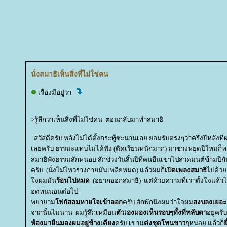
นั่งสมาธิเห็นสิ่งที่ไม่ใช่คน
เรื่องมีอยู่ว่า
>รู้สึกว่าเห็นสิ่งที่ไม่ใช่คน ตอนกลับมาทำสมาธิ
สวัสดีครับ หลังไม่ได้ตั้งกระทู้ซะนานเลย ยอมรับตรงๆว่าครึ่งปีหลัง
เลยครับ ธรรมะแทบไม่ได้ฟัง (ติดเรียนหนักมาก) มาช่วงหยุดปีใหม่ก็
สมาธิฟังธรรมสักหน่อย สักช่วงวันสิ้นปีที่คนอื่นเขาไปสวดมนต์ข้ามปีกั
ครับ (นั่งไม่ไหวร่างกายมันเพลียหมด) แล้วผมก็
เปิดเพลงสมาธิ
ไปด้วย
จผมมัน
ร้อนไปหมด
(อยากออกสมาธิ) แต่ด้วยความที่เราตั้งใจแล้
อดทนนอนต่อไป
พยายาม
ฟกัสลมหายใจเข้าออก
ครับ สักพักนึงผมว่าใจผม
สงบลงเยอะ
จากนั้นไม่นาน ผมรู้สึกเหมือน
ตัวเองมองเห็นรอบๆทั้งที่หลับตา
อยู่คร
ห้องมายืนมองผมอยู่ข้างเตียง
ครับ เขา
ต่งชุดโทนขาวๆ
หน่อย แล้วก็
ื