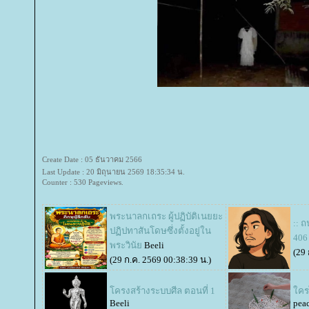
Create Date : 05 ธันวาคม 2566
Last Update : 20 มิถุนายน 2569 18:35:34 น.
Counter : 530 Pageviews.
พระนาลกเถระ ผู้ปฏิบัติเนยยะ
:: 
ปฏิปทาสันโดษซึ่งตั้งอยู่ใน
406 
พระวินั
Beeli
(29 
(29 ก.ค. 2569 00:38:39 น.)
ครงสร้างระบบศีล ตอนที่ 1
ครไ
Beeli
pea