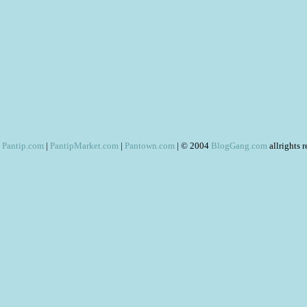
Pantip.com
|
PantipMarket.com
|
Pantown.com
| © 2004
BlogGang.com
allrights 