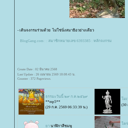
- เดินจงกรมร่วมด้วย ไม่ใช่นั่งสมาธิอวย่างเดียว
BlogGang.com : : สมาชิกหมายเลข 6393385 : หลักจงกรม
Create Date : 02 มีนาคม 2568
Last Update : 26 เมษายน 2569 18:08:43 น.
Counter : 372 Pageviews.
ธรรมะวันนี้ ๒๙ ก.ค.๒๕๖๙
มเน
**mp5**
(30 
(29 ก.ค. 2569 06:33:39 น.)
ครไ
า
นาฬิกาสีชมพู