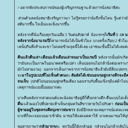
> อยากฟังประสบการณ์ของผู้เจริญกรรมฐาน ด้วยการนั่งสมาธิค่ะ
ส่วนตัวเคยนั่งสมาธิเจริญภาวนา ไม่รู้หรอกว่านั่งถึงขั้นไหน รู้แต่ว่าม
สติมากขึ้น ใจเย็นและนิ่งมากขึ้น
หลังจากที่นั่งเกือบทุกวันเฉลี่ย 5 วันต่อสัปดาห์ นั่งแรกๆก็
เริ่มที่ 5 -10 
หลังจากนั่งมาแรมปี
ก็สามารถนั่งได้เป็นชั่วโมง
บางครั้งเกือบ 2 ชั่วโ
เหน็บกินที่เท้าและขา ไม่เคยข้ามจุดนี้ได้เลย เอาชนะขั้นนี้ไม่ได้เลยค่
คืนแล้วคืนเล่า เดือนแล้วเดือนเล่าจนมาเป็นแรมปี
หลังจากนั้นมักเกิด
ว่ามันจะเป็นภาพในอนาคตหรือเปล่า เห็นบ่อยจนไม่กล้านั่งต่อเพราะก
มักไม่สวยงาม) นอกจากเห็นภาพจากการนั่งสมาธิแล้วยังมีสิ่งแปลกๆ จ
จะ
มาในรูปแบบที่ไม่เห็นตัวตน
ค่ะ
สัมผัสได้เช่นนอนๆอยู่กลางดึกจะ
จนเจ็บ
(ปกติไม่นอนบนฟูกหรือเตียง นอนราบกับพื้นแข็งๆมีแค่ผ้าไม่บ
เหตุการณ์แบบนี้บ่อยมากค่ะ
บางคืนหลังจากสวดมนต์และนั่งสมาธิอยู่ดีก็ตื่นกลางดึก ตื่นแบบไม่เต็
ตื่น
ล้วมองไปที่ปลายเท้าเห็นกลุ่มควันสีขาวหายวับไปกับตา
ก่อนเป็
ผู้ชายอยู่ในชุดทรงศีลนุ่งขาวห่มขาว
ังมีอีกหลายเหตุการณ์แต่ละเหต
บางทีก็จะเจอแบบมาเข้าฝัน มาขอให้แผ่เมตตาให้ บางตนมาขอให้อุท
ขอสารภาพว่า
กลัวมากๆ
ค่ะ ทุกวันนี้ก็ยังกลัวอยู่ กลัวจนไม่กล้ากลับไป