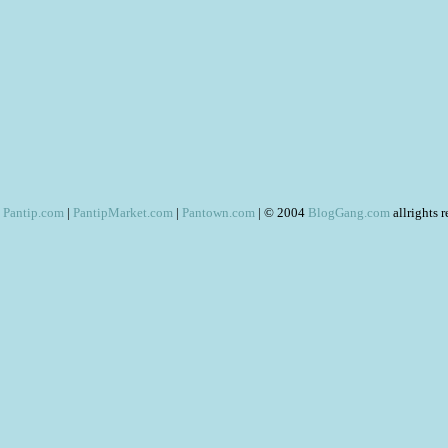
Pantip.com
|
PantipMarket.com
|
Pantown.com
| © 2004
BlogGang.com
allrights 