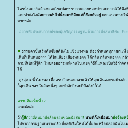
ครนั่งสมาธิแล้วเจออะไรแปลกๆ รบกวนถ่ายทอดประสบการณ์ให้ฟังทีค
ละทำยังไงดี
อยากกลับไปนั่งสมาธิอีกแต่ก็ยังกลัวอยู่
บอกแนวทาง
กำ
มากๆค่ะ
อยากฟังประสบการณ์ของผู้เจริญกรรมฐาน ด้วยการนั่งสมาธิค่ะ - Pan
ธรรมดาขั้นเริ่มต้นซึ่งสติยังไม่แข็งแรงพอ ต้องกำหนดทุกๆขณะที่ เห็
เห็นก็เห็นหนอๆๆๆ ได้ยินเสียง เสียงหนอๆๆ ได้กลิ่น กลิ่นหนอๆๆๆ ก
ตามที่เป็นที่รู้สึก ไม่ปล่อยอารมณ์ผ่านไปเฉยๆ วิธีนี้แหละเป็นวิธีกำจ
ได้
สูงสุด ๑ ชั่วโมงพอ เมื่อครบกำหนดเวลาแล้วให้ลุกเดินจงกรมบ้างสัก ๑ 
ก็ลุกเดิน ฯลฯ ในวันหนึ่งๆ จะทำสักกี่รอบกี่บัลลังก์ก็ได้
ความคิดเห็นที่ 12
ถามต่อค่ะ
ถ้า
รู้สึก
ว่ามีคนมานั่งล้อมรอบขณะนั่งสมาธิ
บางทีก้เหมือนมา
นั่งจ้องหน
ไปจากกกรมฐานเพราะกลัว ตั้งสติเริ่มใหม่ได้มั้ยคะ หรือปล่อยมัน