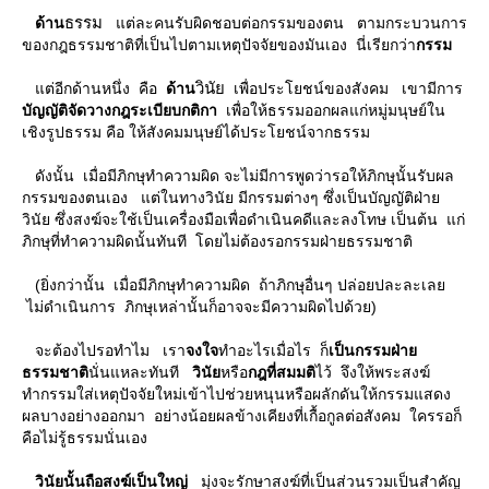
ธรรม
ด้าน
ต่ละคนรับผิดชอบต่อกรรมของตน ตามกระบวนการ
ของกฎธรรมชาติที่เป็นไปตามเหตุปัจจัยของมันเอง นี่เรียกว่า
กรรม
วินั
ต่อีกด้านหนึ่ง คือ
ด้าน
เพื่อประโยชน์ของสังคม เขามีการ
บัญญัติจัดวางกฎระเบียบกติกา
เพื่อให้ธรรมออกผลแก่หมู่มนุษย์ใน
เชิงรูปธรรม คือ ให้สังคมมนุษย์ได้ประโยชน์จากธรรม
ดังนั้น เมื่อมีภิกษุทำความผิด จะไม่มีการพูดว่ารอให้ภิกษุนั้นรับผล
กรรมของตนเอง แต่ในทางวินัย มีกรรมต่างๆ ซึ่งเป็นบัญญัติฝ่า
วินัย ซึ่งสงฆ์จะใช้เป็นเครื่องมือเพื่อดำเนินคดีและลงโทษ เป็นต้น แก่
ภิกษุที่ทำความผิดนั้นทันที โดยไม่ต้องรอกรรมฝ่ายธรรมชาติ
(ยิ่งกว่านั้น เมื่อมีภิกษุทำความผิด ถ้าภิกษุอื่นๆ ปล่อยปละละเล
ไม่ดำเนินการ ภิกษุเหล่านั้นก็อาจจะมีความผิดไปด้วย)
จะต้องไปรอทำไม เรา
จงใจ
ทำอะไรเมื่อไร ก็
เป็นกรรมฝ่า
ธรรมชาติ
นั่นแหละทันที
วินั
หรือ
กฎที่สมมติ
ไว้ จึงให้พระสงฆ์
ทำกรรมใส่เหตุปัจจัยใหม่เข้าไปช่วยหนุนหรือผลักดันให้กรรมแสดง
ผลบางอย่างออกมา อย่างน้อยผลข้างเคียงที่เกื้อกูลต่อสังคม ใครรอก็
คือไม่รู้ธรรมนั่นเอง
วินัยนั้นถือสงฆ์เป็นใหญ่
มุ่งจะรักษาสงฆ์ที่เป็นส่วนรวมเป็นสำคัญ