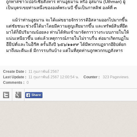
ถูกทาสชาวเปอร์เซียสังหาร ท่านอูธมาน หรือ อุสมาน (Uthman) ผู้
เป็นบุตรเขยท่านหนึ่งขององค์พระนบี ขึ้นเป็นกาหลิฟ องค์ที่ ๓
ม้ว่าท่านอูธมาน จะได้แผ่ขยายจักรวรรดิอิสลามออกไปมากขึ้น
ต่ชัยชนะช่วงนี้ได้มาโดยมีความสูญเสียมากขึ้น และทรัพย์สินที่ยึด
มาได้ก็มีปริมาณน้อยลง ท่านได้หันเข้ามาจัดการวางระบบภายในให้
น่นเหนียวขึ้น แต่แล้วเหตุการณ์ภายในไม่ราบรื่น ต่อมาเกิดกบฏใน
อียิปต์
อิรัค
ละใน
ครั้นถึงปี ๖๕๖/๑๑๙๙ ได้มีพวกกบฏจากอียิปต์ยก
มาถึงมะดีนะฮ์ มีการรบกันบ้าง แต่ในที่สุดท่านถูกพวกกบฏสังหาร
Create Date :
11 กุมภาพันธ์ 2567
Last Update :
11 กุมภาพันธ์ 2567 12:00:54 น.
Counter :
323 Pageviews.
Comments :
0