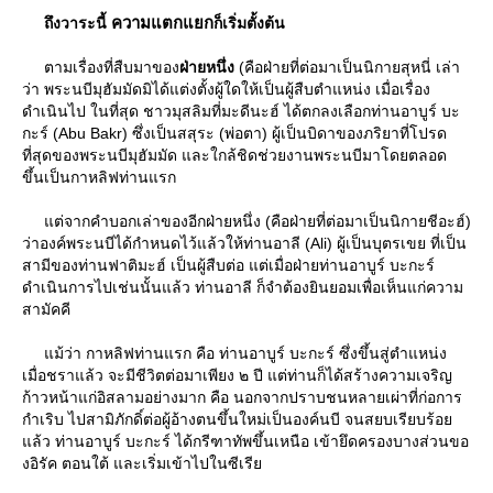
ความแตกแยก
ถึงวาระนี้
ก็เริ่มตั้งต้น
ตามเรื่องที่สืบมาของ
ฝ่ายหนึ่ง
(คือฝ่ายที่ต่อมาเป็นนิกายสุหนี่ เล่า
ว่า พระนบีมุฮัมมัดมิได้แต่งตั้งผู้ใดให้เป็นผู้สืบตำแหน่ง เมื่อเรื่อง
ดำเนินไป ในที่สุด ชาวมุสลิมที่มะดีนะฮ์ ได้ตกลงเลือกท่านอาบูร์ บะ
กะร์ (Abu Bakr) ซึ่งเป็นสสุระ (พ่อตา) ผู้เป็นบิดาของภริยาที่โปรด
ที่สุดของพระนบีมุฮัมมัด และใกล้ชิดช่วยงานพระนบีมาโดยตลอด
ขึ้นเป็นกาหลิฟท่านแรก
ต่จากคำบอกเล่าของอีกฝ่ายหนึ่ง (คือฝ่ายที่ต่อมาเป็นนิกายชีอะฮ์)
ว่าองค์พระนบีได้กำหนดไว้แล้วให้ท่านอาลี (Ali) ผู้เป็นบุตรเขย ที่เป็น
สามีของท่านฟาติมะฮ์ เป็นผู้สืบต่อ แต่เมื่อฝ่ายท่านอาบูร์ บะกะร์
ดำเนินการไปเช่นนั้นแล้ว ท่านอาลี ก็จำต้องยินยอมเพื่อเห็นแก่ความ
สามัคคี
ม้ว่า กาหลิฟท่านแรก คือ ท่านอาบูร์ บะกะร์ ซึ่งขึ้นสู่ตำแหน่ง
เมื่อชราแล้ว จะมีชีวิตต่อมาเพียง ๒ ปี แต่ท่านก็ได้สร้างความเจริญ
ก้าวหน้าแก่อิสลามอย่างมาก คือ นอกจากปราบชนหลายเผ่าที่ก่อการ
กำเริบ ไปสามิภักดิ์ต่อผู้อ้างตนขึ้นใหม่เป็นองค์นบี จนสยบเรียบร้อ
ล้ว ท่านอาบูร์ บะกะร์ ได้กรีฑาทัพขึ้นเหนือ เข้ายึดครองบางส่วนขอ
งอิรัค ตอนใต้ และเริ่มเข้าไปในซีเรี