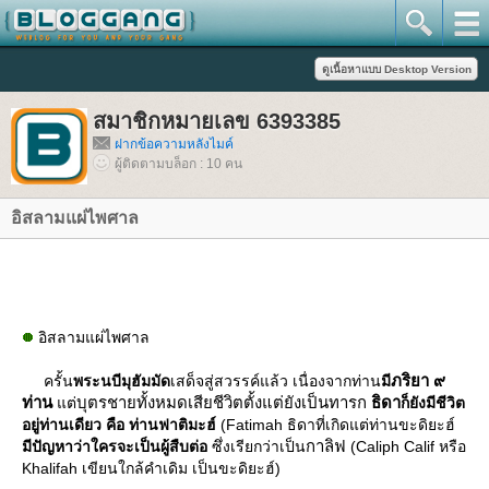
สมาชิกหมายเลข 6393385
ฝากข้อความหลังไมค์
ผู้ติดตามบล็อก : 10 คน
อิสลามแผ่ไพศาล
อิสลามแผ่ไพศาล
ภริยา ๙
ครั้น
พระนบีมุฮัมมัด
เสด็จสู่สวรรค์แล้ว เนื่องจากท่าน
มี
ท่าน
บุตรชายทั้งหมดเสียชีวิตตั้งแต่ยังเป็นทารก
ธิดา
ต่
ก็ยังมีชีวิต
อยู่ท่านเดียว คือ ท่านฟาติมะฮ์
(Fatimah ธิดาที่เกิดแต่ท่านขะดิยะฮ์
กาลิฟ
มีปัญหาว่าใครจะเป็นผู้สืบต่อ
ซึ่งเรียกว่าเป็น
(Caliph Calif หรือ
Khalifah เขียนใกล้คำเดิม เป็นขะดิยะฮ์)