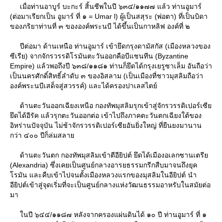
เมื่อท่านอาบูร์ บะกะร์ สิ้นชีพในปี ๖๓๔/๑๑๗๗ แล้ว ท่านอูมาร์
(ต่อมาเรียกเป็น อูมาร์ ที่ ๑ = Umar l) ผู้เป็นสสุระ (พ่อตา) ที่เป็นบิดา
ของภริยาท่านที่ ๓ ขององค์พระนบี ได้ขึ้นเป็นกาหลิฟ องค์ที่ ๒
ปีต่อมา ด้านเหนือ ท่านอูมาร์ เข้ายึดกรุงดามัสกัส (เมืองหลวงของ
ซีเรีย) จากจักรวรรดิโรมันตะวันออกคือบีแชนทีน (Byzantine
Empire) แล้วพอถึงปี ๖๓๘/๑๑๘๑ ท่านก็ยึดได้กรุงเยรูซาเล็ม อันถือว่า
เป็นนครศักดิ์สิทธิ์ลำดับ ๓ ของอิสลาม (เป็นเมืองที่ชาวมุสลิมถือว่า
องค์พระนบีเสด็จสู่สวรรค์) และได้ครองปาเลสไตย์
ด้านตะวันออกเฉียงเหนือ กองทัพมุสลิมรุกเข้าสู่จักรวรรดิเปอร์เซี
ึดได้อีรัค แล้วรุกตะวันออกต่อ เข้าไปถึงภาคตะวันตกเฉียงใต้ของ
อิหร่านปัจจุบัน ไม่ช้าจักรวรรดิเปอร์เซียอันยิ่งใหญ่ ที่ยืนยงมานาน
กว่า ๔๐๐ ปีก็ล่มสลา
ด้านตะวันตก กองทัพมุสลิมเข้าตีอียิปต์ ยึดได้เมืองอเลกซานเตรี
(Alexandria) ซึ่งเคยเป็นศูนย์กลางอารยธรรมกรีกสืบมาจนถึงยุค
รมัน และคืบเข้าไปจนตั้งเมืองหลวงแรกของมุสลิมในอียิปต์ นำ
อียิปต์เข้าสู่จุดเริ่มที่จะเป็นศูนย์กลางแห่งวัฒนธรรมอาหรับในสมัยต่อ
มา
นปี ๖๔๔/๑๑๘๗ หลังจากครองแผ่นดินได้ ๑๐ ปี ท่านอูมาร์ ที่ ๑