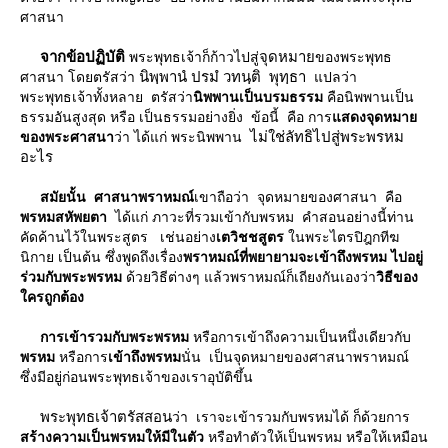
ศาสนา
จากข้อปฏิบัติ
จุดหมา
พระพุทธเจ้าก็ก้าวไปสู่
ของพระพุทธ
นิพฺพานํ ปรมํ วทนฺติ พุทฺธา
ศาสนา โดยตรัสว่า
ปลว่า
พระพุทธเจ้าทั้งหลาย ตรัสว่า
นิพพานเป็นบรมธรรม
คือนิพพานเป็น
ธรรมอันสูงสุด หรือ เป็นธรรมอย่างยิ่ง ข้อนี้ คือ การ
สดงจุดหมา
ไม่ใช่ลัทธิไปสู่พระพรหม
ของพระศาสนา
ว่า ได้แก่ พระนิพพาน
อะไร
สมัยนั้น ศาสนาพราหมณ์
เขาถือว่า จุดหมายของศาสนา คือ
พรหมสหัพยตา
ได้แก่ ภาวะที่รวมเข้ากับพรหม คำสอนอย่างนี้ท่าน
คัดค้านไว้ในพระสูตร เช่นอย่าง
เตวิชชสูตร
นพระไตรปิฎกทีฆ
นิกาย เป็นต้น ซึ่งพูดถึงเรื่อง
พราหมณ์ที่พยายามจะเข้าถึงพรหม ไปอยู่
ร่วมกับพระพรหม
ด้วยวิธีต่างๆ แล้วพราหมณ์ก็เถียงกันเองว่า
วิธีของ
ครถูกต้อง
การเข้ารวมกับพระพรหม
หรือการเข้าถึงความเป็นหนึ่งเดียวกับ
พรหม
หรือการ
เข้าถึงพรหม
นั่น เป็นจุดหมายของศาสนาพราหมณ์
ซึ่งมีอยู่ก่อนพระพุทธเจ้าของเราอุบัติขึ้น
พระพุทธเจ้าตรัสสอน
ว่า เราจะเข้ารวมกับพรหมได้ ก็ด้วยการ
สร้างความเป็นพรหมให้มีในตัว
หรือทําตัวให้เป็นพรหม หรือให้เหมือน