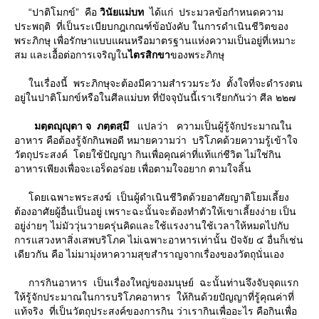
“ปาติโมกข์” คือ
วินัยแม่บท
ได้แก่ ประมวลข้อกำหนดความ
ประพฤติ ที่เป็นระเบียบกฎเกณฑ์ข้อบังคับ ในการดําเนินชีวิตของ
พระภิกษุ เพื่อรักษาแบบแผนหรือมาตรฐานแห่งความเป็นอยู่ที่เหมาะ
สม และเอื้อต่อการเจริญใน
ไตรสิกขา
ของพระภิกษุ
นเรื่องนี้ พระภิกษุจะต้องมีความสํารวมระวัง ตั้งใจที่จะดํารงตน
อยู่ในปาติโมกข์หรือในศีลแม่บท ที่ปัจจุบันนี้เราเรียกกันว่า ศีล ๒๒๗
มตฺตญฺฺญุตา จ ภตฺตสฺมึ
ปลว่า ความเป็นผู้รู้จักประมาณใน
อาหาร คือต้องรู้จักกินพอดี หมายความว่า บริโภคด้วยความรู้เข้าใจ
วัตถุประสงค์ โดยใช้ปัญญา กินเพื่อคุณค่าที่แท้แก่ชีวิต ไม่ใช่กิน
อาหารเพียงเพื่อจะเอร็ดอร่อย เพื่อตามใจอยาก ตามใจลิ้น
ดยเฉพาะพระสงฆ์ เป็นผู้ดําเนินชีวิตด้วยอาศัยญาติโยมเลี้ยง
ต้องอาศัยผู้อื่นเป็นอยู่ เพราะฉะนั้นจะต้องทําตัวให้เขาเลี้ยงง่าย เป็น
อยู่ง่ายๆ ไม่มัววุ่นวายครุ่นคิดและใช้แรงงานใช้เวลาให้หมดไปกับ
การแสวงหาสิ่งเสพบริโภค ไม่เฉพาะอาหารเท่านั้น ปัจจัย ๔ อื่นก็เช่น
เดียวกัน คือ ไม่มามุ่งหาความสุขสําราญจากเรื่องของวัตถุนั่นเอง
การกินอาหาร เป็นเรื่องใหญ่ของมนุษย์ ฉะนั้นท่านจึงจับจุดแรก
ห้รู้จักประมาณในการบริโภคอาหาร ให้กินด้วยปัญญาที่รู้คุณค่าที่
ท้จริง ที่เป็นวัตถุประสงค์ของการกิน ว่าเรากินเพื่ออะไร คือกินเพื่อ