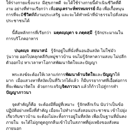
ห้ร่างกายแข็งแรง มีสุขภาพดี จะได้ใช้ร่างกายนี้ดําเนินชีวิตที่ดี
งาม อย่างที่ท่านเรียกว่า
เพื่อ
อนุเคราะห์พรหมจรรย์
คือ เพื่อเกื้อหนุน
การที่จะมี
ชีวิต
ที่ดีงามประเสริฐ และจะได้ทําหน้าที่นําธรรมไปสั่งสอน
ประชาชนได้
นี้คือหลักการที่เรียกว่า
มตฺตญฺญุตา จ ภตฺตสฺมึ
รู้จักประมาณใน
การบริโภคอาหาร
ปนฺตญฺจ สยนาสนํ
รู้จักอยู่ในที่นั่งที่นอนอันสงัด ไม่ใช่มัว
วุ่นวาย ออกไปคลุกคลีกับหมู่ชาวบ้าน จนไม่รู้จักหาความสงบ ไม่ปลีก
ตัวออกไป หาเวลาหาโอกาสพัฒนาจิตใจและปัญญา
พระสงฆ์จะต้องให้เวลาแก่การ
พัฒนาด้านจิตใจ
ละ
ปัญญา
ห้
มาก เมื่อแสวงหาที่สงัดเป็นที่วิเวกได้แล้ว ก็มีบรรยากาศที่เอื้อต่อการ
ที่จะพัฒนาจิตใจ ด้วยการเจริญ
จิตภาวนา
ล้วก็ก้าวไปสู่การทํา
ปัญญาภาวนา
จุดสําคัญก็คือ จะต้องมีที่อยู่ที่เหมาะ รู้จักหลีกเร้น นับว่าเป็นข้อ
ปฏิบัติอย่างหนึ่งที่สําคัญ เมื่อจะไปทํางานสั่งสอนประชาชน เข้าไปยุ่ง
เกี่ยวกับชาวบ้าน จะต้องไม่ละทิ้งการอยู่ในที่สงัด เพื่อเป็นฐานที่มั่นคง
ภายใน จะได้ไม่ถูกดูดถูกกลืนเข้าไปในสภาพที่ยุ่งเหยิงของสังคม
ภายนอก