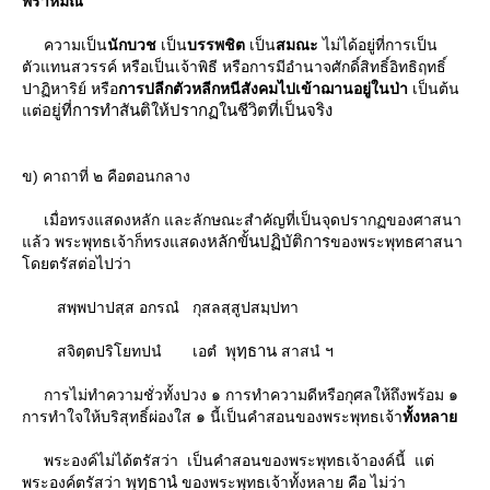
พราหมณ์
ความเป็น
นักบวช
เป็น
บรรพชิต
เป็น
สมณะ
ไม่ได้อยู่ที่การเป็น
ตัวแทนสวรรค์ หรือเป็นเจ้าพิธี หรือการมีอํานาจศักดิ์สิทธิ์อิทธิฤทธิ์
ปาฏิหาริย์ หรือ
การปลีกตัวหลีกหนีสังคมไปเข้าฌานอยู่ในป่า
เป็นต้น
อยู่ที่การทําสันติให้ปรากฏในชีวิตที่เป็นจริง
ต่
ข) คาถาที่ ๒ คือตอนกลาง
เมื่อทรงแสดงหลัก และลักษณะสําคัญที่เป็นจุดปรากฏของศาสนา
หลักขั้นปฏิบัติการ
ล้ว พระพุทธเจ้าก็ทรงแสดง
ของพระพุทธศาสนา
ดยตรัสต่อไปว่า
สพฺพปาปสฺส อกรณํ กุสลสฺสูปสมฺปทา
พุทฺธาน
สจิตฺตปริโยทปนํ เอตํ
สาสนํ ฯ
การไม่ทำความชั่วทั้งปวง ๑ การทำความดีหรือกุศลให้ถึงพร้อม ๑
การทําใจให้บริสุทธิ์ผ่องใส ๑ นี้เป็นคําสอนของพระพุทธเจ้า
ทั้งหลา
พระองค์ไม่ได้ตรัสว่า เป็นคําสอนของพระพุทธเจ้าองค์นี้ แต่
พุทฺธานํ
พระองค์ตรัสว่า
ของพระพุทธเจ้าทั้งหลาย คือ ไม่ว่า