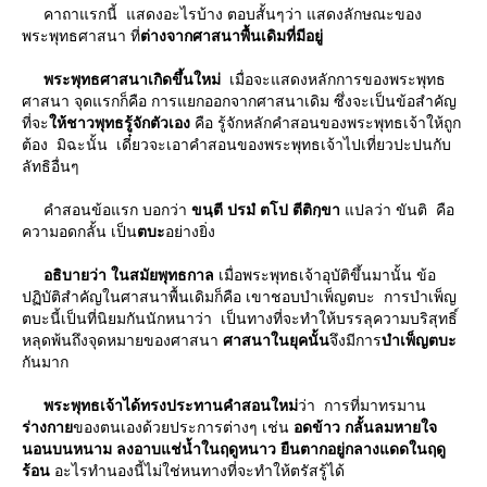
คาถาแรกนี้ แสดงอะไรบ้าง ตอบสั้นๆว่า แสดงลักษณะของ
พระพุทธศาสนา ที่
ต่างจากศาสนาพื้นเดิมที่มีอยู่
พระพุทธศาสนาเกิดขึ้นใหม่
เมื่อจะแสดงหลักการของพระพุทธ
ศาสนา จุดแรกก็คือ การแยกออกจากศาสนาเดิม ซึ่งจะเป็นข้อสําคัญ
ที่จะ
ห้ชาวพุทธรู้จักตัวเอง
คือ รู้จักหลักคําสอนของพระพุทธเจ้าให้ถูก
ต้อง มิฉะนั้น เดี๋ยวจะเอาคําสอนของพระพุทธเจ้าไปเที่ยวปะปนกับ
ลัทธิอื่นๆ
คําสอนข้อแรก บอกว่า
ขนฺตี ปรมํ ตโป ตีติกฺขา
ปลว่า ขันติ คือ
ความอดกลั้น เป็น
ตบะ
อย่างยิ่ง
อธิบายว่า ในสมัยพุทธกาล
เมื่อพระพุทธเจ้าอุบัติขึ้นมานั้น ข้อ
ปฏิบัติสำคัญในศาสนาพื้นเดิมก็คือ เขาชอบบำเพ็ญตบะ การบำเพ็ญ
ตบะนี้เป็นที่นิยมกันนักหนาว่า เป็นทางที่จะทำให้บรรลุความบริสุทธิ์
หลุดพ้นถึงจุดหมายของศาสนา
ศาสนาในยุคนั้น
จึงมีการ
บําเพ็ญตบะ
กันมาก
พระพุทธเจ้าได้ทรงประทานคําสอนใหม่
ว่า การที่มาทรมาน
ร่างกา
ของตนเองด้วยประการต่างๆ เช่น
อดข้าว กลั้นลมหายใจ
นอนบนหนาม ลงอาบแช่น้ำในฤดูหนาว ยืนตากอยู่กลางแดดในฤดู
ร้อน
อะไรทํานองนี้ไม่ใช่หนทางที่จะทําให้ตรัสรู้ได้