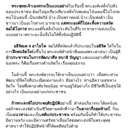
พระพุทธเจ้าเองทรงเป็นแบบอย่าง
นเรื่องนี้ พระองค์เสด็จไปสั่ง
สอนประชาชน ต้องไปยุ่งเกี่ยวเที่ยวเสด็จไปพบคนโน้นคนนี้ไปโปรด
คนโน้นคนนี้ เป็นกษัตริย์ บ้าง เป็นพราหมณ์ บ้าง เป็นพ่อค้า เป็น
ชาวนา เป็นอะไรต่างๆ มากมา
ต่พระองค์ก็ไม่ละทิ้งความสงัด
พอได้โอกาส
พระองค์ก็เสด็จไปประทับในที่วิเวก หาความสงบเป็น
บบอย่าง เพราะฉะนั้นจึงไม่ให้ทิ้งข้อปฏิบัตินี้
อธิจิตฺเต จ อาโยโค
พอได้ที่สงัดแล้วก็ประกอบใน
อธิจิต
ส่ใจใน
การ
ฝึกฝนจิตใจ
ิ่งขึ้นไป พระสงฆ์ทําหน้าที่เผยแผ่พระศาสนา เป็นผู้ที่
นําประชาชนในการพัฒนาศีล สมาธิ ปัญญา
ต่แบบอย่างที่สําคัญ
ของพระ ก็คือเรื่องทางด้านจิตใจ เรื่องคุณธรรม
นด้านนี้ พระสงฆ์ควรจะให้เขาเห็นแบบอย่างว่า เมื่อพระท่าน
พัฒนามีจิตใจที่ประณีตงดงามแล้ว ดีอย่างไร ท่านมีความสุขทาง
จิตใจ โดยพึ่งพาอาศัยวัตถุน้อย ท่านอยู่ได้อย่างไร มีชีวิตที่เป็นสุขได้
อย่างไร เป็นแบบอย่างแก่ประชาชน
ถ้าพระสงฆ์ไม่ประพฤติปฏิบัติ
อย่างนี้ คําสอนก็อาจจะได้ผลน้อ
ต่ถ้าพระสงฆ์ดําเนินชีวิตตามหลักที่ว่ามา
นคาถากึ่งสุดท้า
นี้ ก็จะ
เป็น
นวทาง
ละเป็น
คติแก่ประชาชน
พร้อมกันนั้นก็ทําให้ประชาชน
มีความหวัง และมีความศรัทธาเลื่อมใสต่อพระสงฆ์ในพระพุทธ
ศาสนา ทําให้ปฏิบัติหน้าที่ได้ผลดีต่อไปด้ว