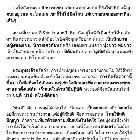
ขอให้สังเกตว่า
นักบวชเชน
ม้แต่สมัยปัจจุบัน ก็ยังใช้วิธีบําเพ็ญ
ตบะอยู่ เช่น จะโกนผม เขาก็ไม่ใช้มีดโกน แต่เขาถอนผมออกมาทีละ
เส้นๆ
อย่างที่เราพบ ที่เรียกว่า
สาธวี
ที่มานั่งอยู่ในพิธีเมื่อเช้านี้ที่นาลัน
ทา ที่แต่งชุดขาว แล้วมีอะไรปิดที่จมูกหรือปาก นั่นน่ะ เป็น
นักบวช
หญิงของเชน
นิกายเศวตัมพร
หรือ เสตัมพร แปลว่า
นุ่งขาว ห่มขาว
ถ้าเป็นอีกนิกายหนึ่ง ก็เรียกว่า
ทิคัมพร
ปลว่า
นุ่งทิศ
คือนุ่งลมห่มฟ้า
หมายความว่าไม่นุ่งผ้าเล
พระพุทธเจ้า
ตรัสว่า การบําเพ็ญตบะทรมานร่างกาย ไม่ใช่วิถีทาง
ห่งความหลุดพ้น ที่จะเข้าถึงจุดหมายของศาสนา
การที่ตรัสคาถานี้
ขึ้นมา ก็เพื่อที่จะให้เกิดความรู้เข้าใจลักษณะที่แตกต่างของพระพุทธ
ศาสนาตั้งแต่ต้น เริ่มแต่ในด้านวิธีปฏิบัติ
พระองค์จึงตรัสแทนใหม่
ว่า
ขนฺตี ปรมํ ตโป ตีติกฺขา
“ขันติ” คือ การอดได้ ทนได้ นี่แหละ เป็น
ตบะ
อย่างยิ่ง
ตบะ
ไม่
อยู่ที่การทรมานร่างกาย แต่อยู่ที่
ขันติ
คือความอดทน
ดยใช้สติ
ปัญญา
ทําความ
เพียรด้วยความเข้มแข็งในจิตใจ
ดยมุ่งมั่นที่จะทํา
การนั้นให้สําเร็จด้วยความอดทน อย่างนี้จึงจะเป็น
ตบะจริง
ไม่ต้อง
ไปเที่ยวทรมานร่างกายของตน เมื่อตรัสอย่างนี้ ก็เป็นการบอกให้รู้ไป
ด้วยว่า การบําเพ็ญตบะ อย่างที่เขานิยมทํากันนั้น ไม่มีในพระพุทธ