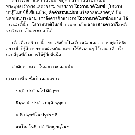
อย่างที่กล่าวแล้ว ในวันมาฆบูชา หรือ วันมาฆปูรณมี
(โอวาท
พระพุทธเจ้าทรงแสดงธรรม ที่เรียกว่า
อวาทปาติโมกข์
ปาฏิโมกข์ก็เขียนบ้าง)
คือ
คําสอนแม่บท
หรือคําสอนสําคัญที่เป็น
หลักเป็นประธาน เราจึงควรศึกษาเรื่อง
อวาทปาติโมกข์
กันบ้าง ได้
บอกเมื่อกี้นี้ว่า
อวาทปาติโมกข์
ประกอบด้ว
คาถาสามคาถากึ่ง
หรือ
จะเรียกว่าเป็น ๓ ตอนก็ได้
เรื่องที่จะอธิบายนี้ อย่าเพิ่งถือเป็นเรื่องหนักสมอง เวลาพูดให้ฟัง
อย่างนี้ ก็รู้สึกว่ายากเหมือนกัน แต่ขอให้ฟังผ่านๆ ไว้ก่อน เดี๋ยวจึง
ค่อยจี้จุดที่ต้องการให้รู้อีกทีหนึ่ง
ลําดับความว่า ในคาถา ๓ ตอนนั้น
ก) คาถาที่ ๑ ซึ่งเป็นตอนแรกว่า
ขนฺตี ปรมํ ตโป ตีติกฺขา
นิพฺพานํ ปรมํ วทนฺติ พุทฺธา
น หิ ปพฺพชิโต ปรูปฆาตี
สมโณ โหติ ปรํ วิเหฐยนฺโต ฯ