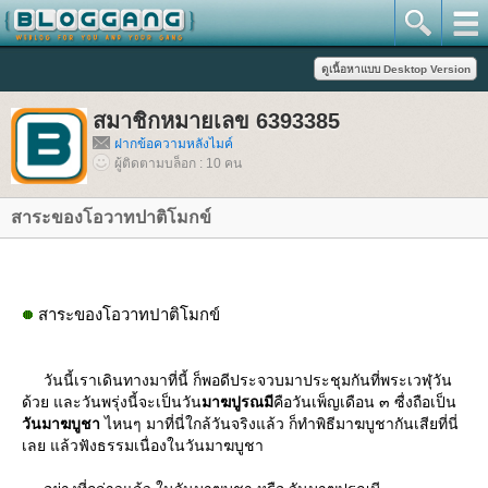
สมาชิกหมายเลข 6393385
ฝากข้อความหลังไมค์
ผู้ติดตามบล็อก : 10 คน
สาระของโอวาทปาติโมกข์
สาระของโอวาทปาติโมกข์
วันนี้เราเดินทางมาที่นี้ ก็พอดีประจวบมาประชุมกันที่พระเวฬุวัน
ด้วย และวันพรุ่งนี้จะเป็นวัน
มาฆปูรณมี
คือวันเพ็ญเดือน ๓ ซื่งถือเป็น
วันมาฆบูชา
ไหนๆ มาที่นี่ใกล้วันจริงแล้ว ก็ทําพิธีมาฆบูชากันเสียที่นี่
เลย แล้วฟังธรรมเนื่องในวันมาฆบูชา