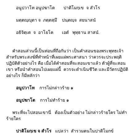
อนูปวาโท อนูปฆาโต ปาติโมกฺเข จ สํวโร
มตฺตญฺญุตา จ ภตฺตสฺมึ ปนฺตญฺจ สยนาสนํ
อธิจิตฺเต จ อาโยโค เอตํ พุทฺธาน สาสนํ.
คําสอนส่วนนี้เป็นท่อนที่ถือกันว่า เป็นคําสอนของพระพุทธเจ้า
สําหรับพระสงฆ์ที่ทําหน้าที่เผยแผ่พระศาสนา ว่าควรจะประพฤติ
ปฏิบัติตัวอย่างไร คือ เมื่อได้คำสอนที่จะสอนเขาแล้ว ตัวผู้ที่จะสอน
เขา หรือนำคำสอนไปเผยแผ่นี้ ควรจะดำเนินชีวิต และมีวัตรปฏิบัติ
อย่างไร ก็มีหลักว่า
อนูปวาโท
การไม่กล่าวร้าย ๑
อนูปฆาโต
การไม่ทําร้าย ๑
พระที่จะไปสอนเขานี่ ต้องเป็นตัวอย่าง ไม่กล่าวร้ายใคร ไม่ทํา
ร้ายใคร
ปาติโมกฺเข จ สํวโร
ปลว่า สํารวมตนในปาติโมกข์