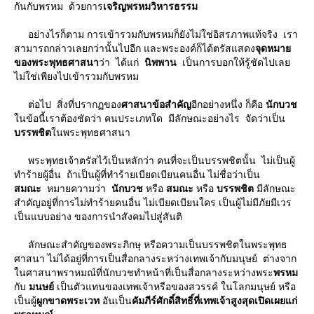
กันกับพรหม ด้วยการ
เจริญพรหมวิหารธรรม
อย่างไรก็ตาม การเข้ารวมกับพรหมก็ยังไม่ใช่อิสรภาพแท้จริง เรา
สามารถกล่าวเลยกว่านั้นไปอีก และพระองค์ก็ได้ตรัสแสดง
จุดหมา
ของพระพุทธศาสนา
ว่า ได้แก่
นิพพาน
เป็นการบอกให้รู้ชัดไปเล
ไม่ใช่เพียงไปเข้ารวมกับพรหม
ต่อไป สิ่งที่ปรากฏของ
ศาสนาข้อสำคัญ
อีกอย่างหนึ่ง ก็คือ
นักบวช
นข้อนี้เราต้องชัดว่า คนประเภทใด มีลักษณะอย่างไร จัดว่าเป็น
บรรพชิต
นพระพุทธศาสนา
พระพุทธเจ้าตรัสไว้เป็นหลักว่า คนที่จะเป็นบรรพชิตนั้น ไม่เป็นผู้
ทําร้ายผู้อื่น ถ้าเป็นผู้ที่ทําร้ายเบียดเบียนคนอื่น ไม่ชื่อว่าเป็น
สมณะ
หมายความว่า
นักบวช
หรือ
สมณะ
หรือ
บรรพชิต
มีลักษณะ
สําคัญอยู่ที่การไม่ทําร้ายคนอื่น ไม่เบียดเบียนใคร เป็นผู้ไม่มีภัยมีเวร
เป็นแบบอย่าง ของการนําสังคมไปสู่สันติ
ลักษณะสําคัญของพระภิกษุ หรือความเป็นบรรพชิตในพระพุทธ
ศาสนา ไม่ได้อยู่ที่การเป็นสื่อกลางระหว่างเทพเจ้ากับมนุษย์ ต่างจาก
นศาสนาพราหมณ์ที่นักบวชทําหน้าที่เป็นสื่อกลางระหว่างพระ
พรหม
กับ
มนษย์
เป็นตัวแทนของเทพเจ้าหรือของสวรรค์ ในโลกมนุษย์ หรือ
เป็นผู้
ผูกขาดพระเวท
อันเป็น
คัมภีร์ศักดิ์สิทธิ์ที่เทพเจ้าสูงสุดเปิดเผยแก่