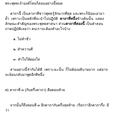
พระพุทธเจ้าองค์ไหนก็สอนอย่างนี้หมด
คาถานี้ เป็นคาถาที่ชาวพุทธรู้จักมากที่สุด และพระก็นิยมเอามา
้ำ เพราะเป็นหลักที่จะนําไปปฏิบัติ
คาถาที่หนึ่ง
ข้างต้นนั้น แสดง
ลักษณะสําคัญของพระพุทธศาสนา ส่วน
คาถาที่สองนี้
เป็นคําสอน
ภาคปฏิบัติเลยว่า คนเราจะต้องทําอะไรบ้าง
๑. ไม่ทําชั่ว
๒. ทําความดี
๓. ทําใจให้ผ่องใส
สามอย่างนี้จํากันได้ดี เพราะฉะนั้น ก็ไม่ต้องอธิบายมาก แต่อาจ
จะย้อนกลับมาพูดอีกทีหนึ่ง
ค) คาถาที่ ๓ (กับครึ่งคาถา) คือตอนท้า
จากนั้นก็ถึงท่อนที่ ๓ อีกคาถากับครึ่งสุดท้าย เรียกว่าอีกคาถากึ่ง มี
ว่า