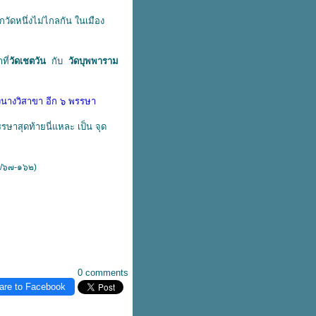
อีกวัดหนึ่งไม่ไกลกัน ในเมือง
ที่
วัดเชตวัน
กับ
วัดบุพพาราม
นางวิสาขา อีก ๖ พรรษา
รษาสุดท้ายนี่แหละ เป็น จุด
๐/๖๗-๑๖๒)
0 comments
are to Facebook