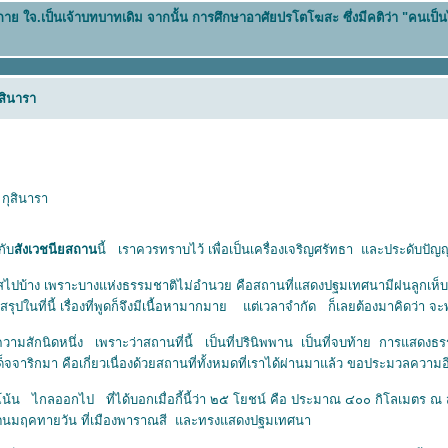
น กาย ใจ.เป็นเจ้าบทบาทเดิม จากนั้น การศึกษาอาศัยปรโตโฆสะ ซึ่งมีคติว่า "คนเป็
ุสินารา
กุสินารา
วกับ
สังเวชนียสถาน
นี้ เราควรทราบไว้ เพื่อเป็นเครื่องเจริญศรัทธา และประดับปัญ
บ้าง เพราะบางแห่งธรรมชาติไม่อำนวย คือสถานที่แสดงปฐมเทศนามีฝนลูกเห็บ ก
ปในที่นี้ เรื่องที่พูดก็จึงมีเนื้อหามากมาย แต่เวลาจํากัด ก็เลยต้องมาคิดว่า จะ
กนิดหนึ่ง เพราะว่าสถานที่นี้ เป็นที่ปรินิพพาน เป็นที่จบท้าย การแสดงธรรมก
็จจาริกมา คือเกี่ยวเนื่องด้วยสถานที่ทั้งหมดที่เราได้ผ่านมาแล้ว ขอประมวลควา
้น ไกลออกไป ที่ได้บอกเมื่อกี้นี้ว่า ๒๕ โยชน์ คือ ประมาณ ๔๐๐ กิโลเมตร ณ สถาน
ิสิปตนมฤคทายวัน ที่เมืองพาราณสี และทรงแสดงปฐมเทศนา