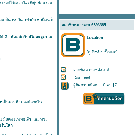
ะองค์ได้เสวยวิมุตติสุขก่อนรวม
วมเป็น ๖๐ วัน เท่ากับ ๒ เดือน ก็
สมาชิกหมายเลข 6393385
ย์ คือ
ธัมมจักกัปปวัตตนสูตร
ณ
Location :
[ดู Profile ทั้งหมด]
า
ฝากข้อความหลังไมค์
Rss Feed
ผู้ติดตามบล็อก : 10 คน [
?
]
บท
เป็นพระภิกษุองค์แรกใน
้น มีแต่พระพุทธเจ้า และ พระ
ึ้นในโลก