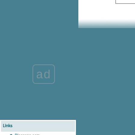
ดูข้างเคียงให้ทั่ว จะเห็นของตัวว่า
เป็นอย่างไร
วัดถ้ำ: พุทธ เชน ฮินดู เปลือกดู
คล้าย เนื้อในคนละอย่าง
เค้าอวสานแห่งพุทธศาสนา ยกมาดู
กันแค่นี้ก็มองเห็น
ฮินดูฟื้น พุทธศาสนาสลบ
จากเทพสูงสุด สู่ธรรมสูงสุด มนุษย์
พ้นอำนาจพรหม สู่ความเป็นพุทธ
วัดกับถ้ำ
หลังพุทธกาลนานนักหนา คามวาสี-
ad
อรัญญวาสี จึงมีขึ้นมา
ถ้ำกับชีวิตของพระสงฆ์ในพระพุทธ
ศาสนา
อชันตา เอลโลรา
๑๑. รักษาธรรม คือรักษาความเป็น
ไท
เข้าถึงระบบสัมพันธ์ของธรรมแล้ว
ก็จัดแยกจับโยงได้ทั่วสรรพสิ่ง
รู้ทุกข์จึงดับทุกข์ได้ไม่ใช่รู้ทุกข์ไป
ล้วกลายเป็นทุกข์