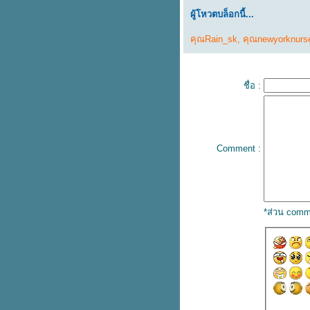
อินโดจีน ส่วนล่างกับอดีตเด่นดังที่
ผู้โหวตบล็อกนี้...
ลังกาสุกะ
คุณRain_sk
,
คุณnewyorknurs
อินโดจีน ย้อนอดีตถึง ทวารวดี
จีน- อินเดีย แล้วเกิดมี อินโดจีน -
อินโดนีเซี
อินโดจีน – ย้อนอดีด เคียงคู่ –
ชื่อ :
อินโดนีเซี
คู่ต่างคู่เติม เสริมความรู้ธรรมให้
เต็ม
พุทธในอินเดียแบ่งเป็น ๔ ยุค
Comment :
ทัพมุสลิมเตอร์ก ล้างปิดรายการ
ปุษยมิตร - มิหิรกุละ - ศาศางกะ
ค่นในระหว่าง
บทเรียนที่มักถูกลืม นารายณ์
*ส่วน comm
อวตาร ศิวะอวตาร
พระโพธิสัตว์: เสริมพลังเดินหน้า
หรือพาเขวออกจากทาง
ต้นโพธิ์ พระสถูป พระพุทธ
รูป ทยอยมา
พระรัตนตรัย: สื่อเชื่อมต่อ และส่ง
เข้าสู่ทาง