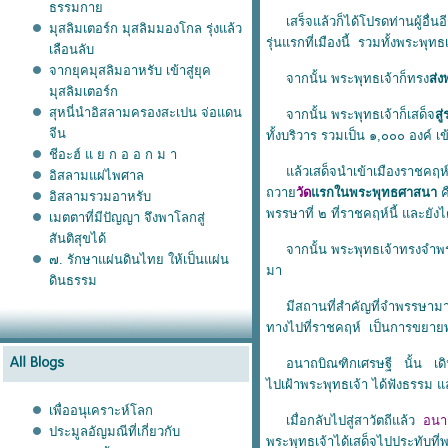
ธรรมกา
เสร็จแล้วก็ได้โปรดท่านผู้อื่นอ
มุสลิมเตอร์ก มุสลิมมองโกล รุ่งแล้ว
รุ่นแรกที่เมืองนี้ รวมทั้งพระพุทธ
เลือนลับ
จากยุคมุสลิมอาหรับ เข้าสู่ยุค
จากนั้น พระพุทธเจ้าก็ทรง
ส่
มุสลิมเตอร์ก
สุหนี่นำอิสลามครองสะเปน จ่อแดน
จากนั้น พระพุทธเจ้าก็เสด็จ
สู
จีน
ทั้งบริวาร รวมเป็น ๑,๐๐๐ องค์ 
ชีอะฮ์ แ ย ก อ อ ก ม า
ล้วเสด็จนําเข้าเมืองราชคฤห
อิสลามแผ่ไพศาล
ถวา
วัด
รกในพระพุทธศาสนา
ค
อิสลามรวมอาหรับ
พรรษาที่ ๒ ที่ราชคฤห์นี้ และย
เมตตาที่มีปัญญา จึงพาโลกสู่
สันติสุขได้
จากนั้น พระพุทธเจ้าทรงจําพรรษาที
๗. รักษาแผ่นดินไทย ให้เป็นแผ่น
มา
ดินธรรม
มีสถานที่สำคัญที่จำพรรษามากที่
ทางไปที่ราชคฤห์ เป็นการขยายพุ
อนาถบิณฑิกเศรษฐี นั้น เดินทางไ
ไปเฝ้าพระพุทธเจ้า ได้ฟังธรรม แล
เพื่ออนุเคราะห์โลก
เมื่อกลับไปสู่สาวัตถีแล้ว
อนา
ประมูลอัญมณีที่เกี่ยวกับ
พระพุทธเจ้าได้เสด็จไปประทับที่พ