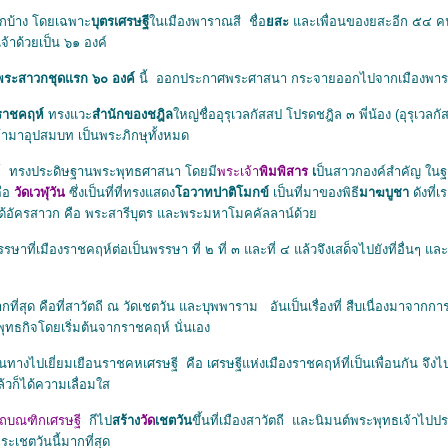
ีกบ้าง โดยเฉพาะ
บุตรเศรษฐี
นเมืองพาราณสี ชื่อ
สะ
ละเพื่อนของยสะอีก ๕๔ คน ท
เจ้าด้วยเป็น ๖๑ องค์
งพระสาวกชุดแรก ๖๐ องค์
นี้ ออกประกาศพระศาสนา กระจายออกไปจากเมืองพารา
่ราชคฤห์
ทรงแวะ
สํานักของชฎิล
หญ่ชื่ออุรุเวลกัสสป โปรดชฎิล ๓ พี่น้อง (อุรุเวล
เข้ามาอุปสมบท เป็นพระภิกษุทั้งหมด
์ ทรงประดิษฐานพระพุทธศาสนา โดยมี
พระเจ้า
พิมพิสาร
เ
ป็นสาวกองค์สําคัญ ในฐ
ือ
วัดเวฬุวัน
ซึ่งเป็นที่ที่ทรงแสดง
อวาทปาติโมกข์
เป็นที่มาของพิธี
มาฆบูชา
ดังที่
ังได้อัครสาวก คือ พระสารีบุตร และพระมหาโมคคัลลาน์ด้ว
่เมืองราชคฤห์ต่อเป็นพรรษา ที่ ๒ ที่ ๓ และที่ ๔ แล้วจึงเสด็จไปยังที่อื่นๆ และจํา
สุด คือที่สาวัตถี ณ วัดเชตวัน และบุพพาราม อันเป็นเรื่องที่ สืบเนื่องมาจากกา
ทธกิจโดยเริ่มต้นจากราชคฤห์ นั่นเอง
ปเยี่ยมเยือนราชคหเศรษฐี คือ เศรษฐีแห่งเมืองราชคฤห์ที่เป็นเพื่อนกัน จึงไปพั
้วก็ได้ความเลื่อมใส
ถบณฑิกเศรษฐี
กีไป
สร้าง
วัด
เชตวัน
ขึ้นที่เมืองสาวัตถี และนิมนต์พระพุทธเจ้าไปป
ระเชตวันนี้มากที่สุด