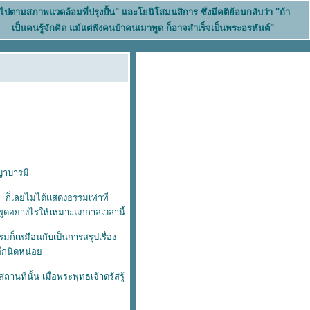
นไปตามสภาพแวดล้อมที่ปรุงปั้น" และโยนิโสมนสิการ ซึ่งมีคติย้อนกลับว่า "ถ้า
เป็นคนรู้จักคิด แม้แต่ฟังคนบ้าคนเมาพูด ก็อาจสำเร็จเป็นพระอรหันต์"
ญาบารมี
็เลยไม่ได้แสดงธรรมเท่าที่
พูดอย่างไรให้เหมาะแก่กาลเวลานี้
็เหมือนกับเป็นการสรุปเรื่อง
มอีกนิดหน่อ
ที่นั้น เมื่อพระพุทธเจ้าตรัสรู้