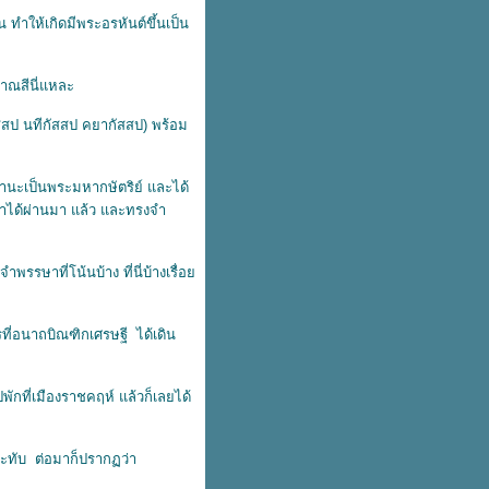
ําให้เกิดมีพระอรหันต์ขึ้นเป็น
ณสีนี่แหละ
กัสสป นทีกัสสป คยากัสสป) พร้อม
านะเป็นพระมหากษัตริย์ และได้
เราได้ผ่านมา แล้ว และทรงจํา
พรรษาที่โน้นบ้าง ที่นี่บ้างเรื่อ
รที่อนาถบิณฑิกเศรษฐี ได้เดิน
กที่เมืองราชคฤห์ แล้วก็เลยได้
ระทับ ต่อมาก็ปรากฏว่า