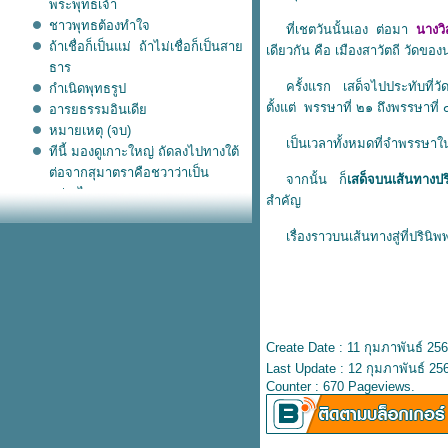
พระพุทธเจ้า
ชาวพุทธต้องทำใจ
ที่เชตวันนั้นเอง ต่อมา
นางว
ถ้าเชื่อก็เป็นแม่ ถ้าไม่เชื่อก็เป็นสา
เดียวกัน คือ เมืองสาวัตถี วัดของ
ธาร
ครั้งแรก เสด็จไปประทับที่วัดพ
กำเนิดพุทธรูป
ตั้งแต่ พรรษาที่ ๒๑ ถึงพรรษาท
อารยธรรมอินเดี
หมายเหตุ (จบ)
เป็นเวลาทั้งหมดที่จําพรรษาในเม
ทีนี้ มองดูเกาะใหญ่ ถัดลงไปทางใต้
ต่อจากสุมาตราคือชวาว่าเป็น
จากนั้น ก็
เสด็จบนเส้นทางป
อย่างไร
สําคัญ
มะละกาลับหาย สุมาตรา-ชวา เฟื่อง
ฟูขึ้นมาใหม่
เรื่องราวบนเส้นทางสู่ที่ปรินิ
มะละกา ที่แดนมาเลเซียขึ้นมาเป็น
หญ่เหนือ ชวา
มุสลิมอินโดฯ
ชวา ขึ้นมาล้ำ สุมาตรา
มลายู ขยายจากสุมาตรา ขึ้นยัง
Create Date : 11 กุมภาพันธ์ 25
มาเลเซี
Last Update : 12 กุมภาพันธ์ 25
อิสลาม เริ่มเข้าที่ สุมาตรา
Counter : 670 Pageviews.
อินโดนีเซีย: ที่สุมาตรา ย้อนไป
ถึง ศรีวิชั
ความรู้เสริมบทความ