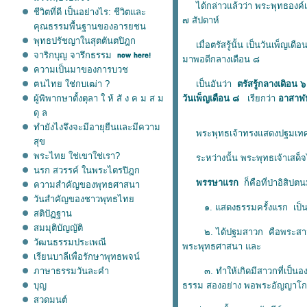
ได้กล่าวแล้วว่า พระพุทธองค์เส
ชีวิตที่ดี เป็นอย่างไร: ชีวิตและ
๗ สัปดาห์
คุณธรรมพื้นฐานของอารยชน
พุทธปรัชญาในสุตตันตปิฎก
เมื่อตรัสรู้นั้น เป็นวันเพ็ญเดือ
จาริกบุญ จารึกธรรม
มาพอดีกลางเดือน ๘
ความเป็นมาของการบวช
ฅนไทย ใช่กบเฒ่า ?
เป็นอันว่า
ตรัสรู้กลางเดิอน ๖
ผู้พิพากษาตั้งตุลา ใ ห้ สั ง ค ม ส ม
วันเพ็ญเดือน ๘
เรียกว่า
อาสาฬ
ดุ ล
ทำยังไงจึงจะมีอายุยืนและมีความ
พระพุทธเจ้าทรงแสดงปฐมเทศนา ณ
สุข
พระไทย ใช่เขาใช่เรา?
ระหว่างนั้น พระพุทธเจ้าเสด็จ
นรก สวรรค์ ในพระไตรปิฎก
พรรษาแรก
ก็คือที่ป่าอิสิ
ความสำคัญของพุทธศาสนา
วันสำคัญของชาวพุทธไท
๑. แสดงธรรมครั้งแรก เป็นปฐ
สติปัฏฐาน
สมมุติบัญญัติ
๒. ได้ปฐมสาวก คือพระสาวกอง
วัฒนธรรมประเพณี
พระพุทธศาสนา และ
เรียนบาลีเพื่อรักษาพุทธพจน์
ภาษาธรรมวันละคำ
๓. ทําให้เกิดมีสาวกที่เป็นองค
บุญ
ธรรม สองอย่าง พอพระอัญญาโกณ
สวดมนต์