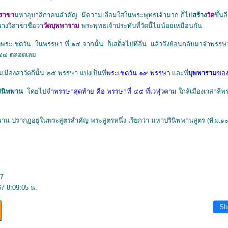
ิสาขา
มหาอุบาสิกาคนสําคัญ มีความเลื่อมใสในพระพุทธเจ้ามาก ก็ไป
สร้าง
วัด
ขึ้น
นางวิสาขาชื่อว่า
วัดบุพพาราม
พระพุทธเจ้าประทับที่วัดนี้ไม่น้อยเหมือนกัน
ระเชตวัน ในพรรษา ที่ ๑๔ จากนั้น ก็เสด็จไปที่อี่น แล้วจึงย้อนกลับมาจำพรรษา
ี่ ๔๔ ตลอดเล
ืองสาวัตถีนั้น ๒๕ พรรษา แบ่งเป็นที่
พระเชตวัน ๑๙ พรรษา
ละที่
บุพพาราม
ของ
รินิพพาน
ดยไป
จําพรรษาสุดท้าย คือ พรรษาที่ ๔๕ ที่เวฬุวคาม
กล้เมืองเวสาลีพร
พพาน ปรากฏอยู่ในพระสูตรสําคัญ พระสูตรหนึ่ง เรียกว่า มหาปรินิพพานสูตร
(ที.ม.๑
67
67 8:09:05 น.
Sh