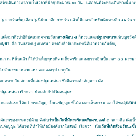
ด็จเดินทางมาภายในเวลาที่มีอยู่ประมาณ ๑๑ วัน แต่ก่อนที่จะทรงเดินทางนั้น พร
น ๖ จากวันเพ็ญเดือน ๖ นี่นับมาอีก ๔๙ วัน แล้วก็มีเวลาสำหรับเดินทางอีก ๑๑ วัน ร
เสด็จมาถึงป่าอิสิปตนมฤคทายวัน
กลางเดือน ๘
ก็ทรงแสดง
ปฐมเทศนา
ก่เบญจวัคคี
หบูชา
คือ วันแสดงปฐมเทศนา ตรงกับลำดับประเพณีที่เราทราบกันดีอยู่
 ที่นั้นแล้ว ก็ได้บําเพ็ญพุทธกิจ เสด็จจาริกแสดงธรรมอีกเป็นเวลา ๔๕ พรรษ
ไปจําพรรษาหลายแห่ง จะลองสรุป มาดูกัน
ปตนมฤคทายวัน สถานที่แสดงปฐมเทศนา ซึ่งมีความสําคัญมาก คือ
มเทศนา เรียกว่า ธัมมจักกัปปวัตตนสูตร
ค์แรก ได้แก่ พระอัญญาโกณฑัญญะ ที่ได้ดวงตาเห็นธรรม และได้ขอ
อุปสม
์แรกของพระสงฆ์ด้วย จึงนับว่า
เป็นวันที่มีพระรัตนตรัยครบองค์ ๓
กล่าวคือ เดิมนั
ฑัญญะ ได้บวช ก็ทําให้เกิดมีองค์แรกใน
สงฆ์
เรียกว่า เป็น
วันที่เกิดสังฆรัตนะข