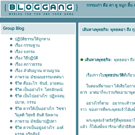
กรรมเก่า คือ ตา หู จมูก ลิ้
เส้นทางพุทธกิจ: พุทธคยา ถึง ก
ปฏิบัติธรรมให้ถูกทาง
เรื่อง กรรมฐาน
เรื่อง จงกรม
เรื่อง วิธีปฏิบัติ
เส้นทางพุทธกิจ:
พุทธคยา ถึง 
เรื่อง สภาวธรรม
เรื่อง ลำดับญาณ ทวนญาณ
เรื่องราวใน
พุทธประวัติ
ที่เกี่ย
ภาพรวม มัชเฌนธรรมเทศนา
ชีวิต คืออะไร: ขันธ์, อายตนะ
นตอนที่ผ่านมา ได้เสียโอกาสไป
ชีวิต เป็นอย่างไร: ไตรลักษณ์
ควร อาตมาก็จะรวบรัดเอามาพูดสรุ
ชีวิต เป็นไปอย่างไร: ปฏฺิจจสมุ
ปบาท, กรรม
อย่างไรก็ตาม อยากจะท้าวความสั
ชีวิต ควรให้เป็นอย่างไร: วิชชา
ราว ของการที่พระพุทธเจ้าได้เสด
วิมุตติ วิสุทธิ สันติ นิพพาน
พระพุทธเจ้าตรัสรู้ที่พุทธคยาโน
ภาพรวม มัชฌิมาปฏิปทา
ล้ว ก็ได้เสด็จจาริกมาที่ป่าอ
ชีวิต ควรเป็นอยู่อย่างไร: องค์
มรรค,อริยสัจจ์