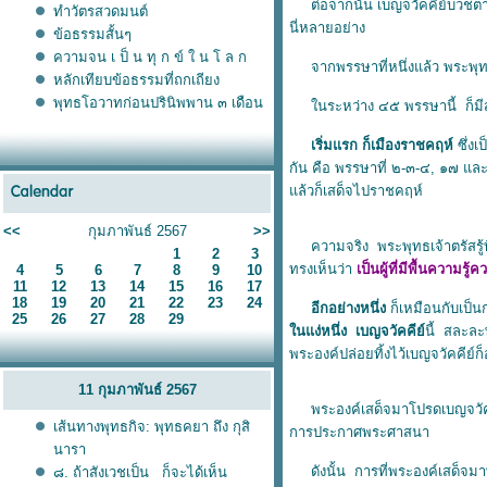
ต่อจากนั้น เบญจวัคคีย์บวชตา
ทำวัตรสวดมนต์
นี่หลายอย่าง
ข้อธรรมสั้นๆ
ความจน เ ป็ น ทุ ก ข์ ใ น โ ล ก
จากพรรษาที่หนึ่งแล้ว พระพุทธ
หลักเทียบข้อธรรมที่ถกเถียง
พุทธโอวาทก่อนปรินิพพาน ๓ เดือน
นระหว่าง ๔๕ พรรษานี้ ก็มีสถา
เริ่มแรก ก็เมืองราชคฤห์
ซึ่งเ
กัน คือ พรรษาที่ ๒-๓-๔, ๑๗ แล
ล้วก็เสด็จไปราชคฤห์
<<
กุมภาพันธ์ 2567
>>
ความจริง พระพุทธเจ้าตรัสรู้ที
1
2
3
ทรงเห็นว่า
เป็นผู้ที่มีพื้นความรู้
4
5
6
7
8
9
10
11
12
13
14
15
16
17
18
19
20
21
22
23
24
อีกอย่างหนึ่ง
ก็เหมือนกับเป็
25
26
27
28
29
นแง่หนึ่ง เบญจวัคคีย์
นี้ สละละ
พระองค์ปล่อยทิ้งไว้เบญจวัคคีย์ก็
11 กุมภาพันธ์ 2567
พระองค์เสด็จมาโปรดเบญจวัคคีย์
เส้นทางพุทธกิจ: พุทธคยา ถึง กุสิ
การประกาศพระศาสนา
นารา
ดังนั้น การที่พระองค์เสด็จมา
๘. ถ้าสังเวชเป็น ก็จะได้เห็น