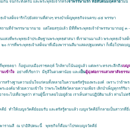
มกัน จนกระทั่งครบ และพระพุทธเจ้าก็ทรง
จําพรรษาแรก ที่อิสิปตนมฤคทา
วันนี้
เจ้าเสด็จจาริกไปยังสถานที่ต่างๆ ทรงบําเพ็ญพุทธกิจจนครบ ๔๕ พรรษา
นที่จําพรรษามากมาย แต่โดยสรุปแล้ว มีที่ที่พระพุทธเจ้าจำพรรษามากอยู่ ๓ -
ป็นแห่งที่พระพุทธเจ้าประดิษฐานพระพุทธศาสนา ที่เราผ่านมาแล้ว พระพุทธเจ้าเสด
ะ ๒๐ การที่พระพุทธเจ้าเสด็จมาที่เมืองพาราณสีมาแสดงปฐมเทศนา ก็เพื่อโปรดเบญจ
่พุทธคยา ก็อยู่แถบเมืองราชคฤห์ ใกล้ทางโน้นอยู่แล้ว แต่เพราะทรงระลึกถึง
เบญจ
ความเข้าใจ
อย่างที่เรียกว่า มีธุลีในดวงตาน้อย และ
เป็น
ผู้มุ่งต่อการแสวงหาสัจธรรม
นการสร้างฐานความมั่นใจแก่คนทั้งหลายในความตรัสรู้ของพระองค์ เพราะว่าถ้าพร
พระองค์มาด้วยความเข้าใจ ว่าพระโพธิสัตว์คลายความเพียร เลิกบําเพ็ญทุกรกิริยา 
อาจจะไปเที่ยวพูดว่า ท่านผู้นี้เราเคยไปอยู่ด้วย เราเห็นท่านปฏิบัติมาแล้ว ท่านไม่ตร
 ทําให้เบญจวัคคีย์ยอมรับ และตรัสรู้ตามแล้ว เบญจวัคคีย์ก็กลายเป็นสาวกที่ยิ่
พาราณสี ณ ปาอิสิปตนะนี้ พุทธกิจก็คือมาโปรดเบญจวัคคีย์