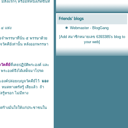
 มีสิ่งแรกๆ หรือมีที่หนึ่งเกิดขึ้นที่
 ๔ แห่ง
Webmaster - BlogGang
[Add สมาชิกหมายเลข 6393385's blog to
็จจําพรรษาที่นั่น ๕ พรรษาด้ว
your web]
วัคคีย์เท่านั้น หลังออกพรรษา
วัคคีย์
ที่เคยปฏิบัติพระองค์ และ
พระองค์จึงได้เสด็จมาโปรด
ะองค์ปล่อยเบญจวัคคีย์ไว้
มอง
หมดทางตรัสรู้ เสียแล้ว ถ้า
ัสรู้หรอก ไม่มีทาง
งสร้างมั่นใจให้แก่ประชาชนใน