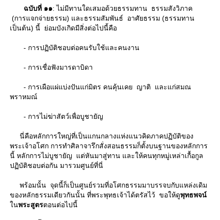
ฉบับที่ ๑๑
: ไม่มีทานใดเสมอด้วยธรรมทาน ธรรมสังวิภาค
(การแจกจ่ายธรรม) และธรรมสัมพันธ์ อาศัยธรรม (ธรรมทาน
เป็นต้น) นี้ ย่อมบังเกิดมีสิ่งต่อไปนี้คือ
- การปฏิบัติชอบต่อคนรับใช้และคนงาน
- การเชื่อฟังมารดาบิดา
- การเผือแผ่แบ่งปันแก่มิตร คนคุ้นเคย ญาติ และแก่สมณ
พราหมณ์
- การไม่ฆ่าสัตว์เพื่อบูชายัญ
นี่คือหลักการใหญ่ที่เป็นแกนกลางแห่งแนวคิดภาคปฏิบัติของ
พระเจ้าอโศก การทำศิลาจารึกสั่งสอนธรรมก็ตั้งบนฐานของหลักการ
นี้ หลักการไม่บูชายัญ แต่หันมาสู่ทาน และให้คนทุกหมู่เหล่าเกื้อกูล
ปฏิบัติชอบต่อกัน มารวมศูนย์ที่นี่
พร้อมนั้น จุดนี้ก็เป็นศูนย์รวมที่อโศกธรรมมาบรรจบกับแหล่งเดิม
ของหลักธรรมเดียวกันนั้น ที่พระพุทธเจ้าได้ตรัสไว้ ขอให้ดู
พุทธพจน์
น
พระสูตร
ตอนต่อไปนี้