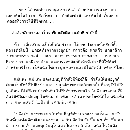
ข้าฯ ได้กระทำการอนุเคราะห์แล้วด้วยประการต่างๆ แก่
เหล่าสัตว์ทวิบาท สัตว์จตุบาท ปักษิณชาติ และสัตว์น้ำทั้งหลา
ตลอดถึงการให้ชีวิตทาน
ต่อด้วยอีกบางตอนใน
จารึกหลักศิลา ฉบับที่ ๕
ดังนี้
ข้าฯ เมื่ออภิเษกแล้วได้ ๒๖ พรรษา ได้ออกประกาศให้สัตว์ทั้ง
หลายต่อไปนี้ ปลอดภัยจากการถูกฆ่า กล่าวคือ นกแก้ว นกสาลิกา
นกจากพราก หงส์ … เต่า และกบ กระรอก กวางเร็ว … แรด นก
พิราบขาว นกพิราบบ้าน และบรรดาสัตว์สี่เท้าทั้งปวงที่มิใช่สัตว์
สำหรับบริโภค (ใช้หนัง ใช้กระดูก ฯลฯ) และมิใช่สัตว์สำหรับบริโภค
ม่แพะ แม่แกะ และแม่หมูที่กำลังมีท้องก็ดี กำลังให้นมอยู่ก็ดี
่อมเป็นสัตว์ที่ไม่พึงฆ่า และแม่ลูกอ่อนของสัตว์เหล่านั้นที่อายุยังไม่ถึง
๖ เดือน ก็ไม่พึงถูกฆ่าเช่นกัน ไม่พึงทำการตอนไก่ ไม่พึงเผาแกลบที่มี
สัตว์มีชีวีตอาศัยอยู่ ไม่พึงเผาป่าเพื่อการอันหาประโยชน์มิได้ หรือเพื่อ
การ ทำลายสัตว์ ไม่พึงเลี้ยงชีวิตด้วยชีวิต
ไม่พึงฆ่าและขายปลา ในวันเพ็ญที่คำรบจาตุรมาสทั้ง ๓ และใน
วันเพ็ญแห่งเดือนติษยะ คราวละ ๓ วัน คือ ใน วันขึ้น ๑๔ ค่ำ ขึ้น ๑๕
ค่ำ แรม ๑ ค่ำ และทุกวันอุโบสถ เป็นการเสมอไป อนึ่ง ในวันดัง