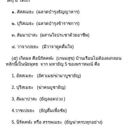
วัตถุ ๔ ได้แก่
๑. สัสสเมธะ (ฉลาดบํารุงธัญญาหาร)
๒. ปุริสเมธะ (ฉลาดบํารุงข้าราชการ)
๓. สัมมาปาสะ (ผสานใจประชาด้วยอาชีพ)
๔. วาจาเปยยะ (มีวาจาดูดดื่มใจ)
(๕) เกิดผล คือนิรัคคฬะ (เกษมสุข) บ้านเรือนไม่ต้องลงกลอน
หลักนี้เป็นนัยพุทธ จาก มหายัญ 5 ของพราหมณ์ คือ
1. อัสสเมธะ (อัศวเมธ/ฆ่ามาบูชายัญ)
2. ปุริสเมธะ (ฆ่าคนบูชายัญ)
3. สัมมาปาสะ (ยัญลอดบ่วง )
4.วาชเปยยะ (ยัญดื่มเพื่อชัย)
5. นิรัคคฬะ หรือ สรรพเมธะ (ยัญฆ่าครบทุกอย่าง)