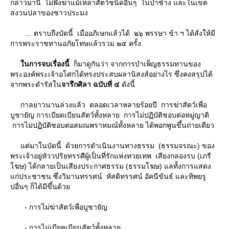
กล่าวมานี้ ไม่พึงฆ่าแม้เหล่าสัตว์ชนิดอื่นๆ ในป่าช้าง และในเขต
สงวนปลาของชาวประมง
ตราบถึงบัดนี้ เมื่ออภิเษกแล้วได้ ๒๖ พรรษา ข้า ฯ ได้สั่งให้มี
การพระราชทานอภัยโทษแล้วรวม ๒๕ ครั้ง.
นการจบเรื่องนี้
ก็มาดูกันว่า จากการบำเพ็ญธรรมทานของ
พระองค์พระเจ้าอโศกได้ทรงประสบผลานิสงส์อย่างไร ซึ่งคงสรุปได้
จากพระดำรัสใน
จารึกศิลา ฉบับที่ ๔
ดังนี้
กาลยาวนานล่วงแล้ว ตลอดเวลาหลายร้อยปี การฆ่าสัตว์เพื่อ
บูชายัญ การเบียดเบียนสัตว์ทั้งหลาย การไม่ปฏิบัติชอบต่อหมู่ญาติ
การไม่ปฏิบัติชอบต่อสมณพราหมณ์ทั้งหลาย ได้พอกพูนขึ้นถ่ายเดียว
ต่มาในบัดนี้ ด้วยการดำเนินงานทางธรรม (ธรรมจรณะ) ของ
พระเจ้าอยู่หัววปริยทรรศีผู้เป็นที่รักแห่งทวยเทพ เสียงกลองรบ (เภรี
ฆษ) ได้กลายเป็นเสียงประกาศธรรม (ธรรมโฆษ) แลทั้งการแสดง
ก่ประชาชน ซึ่งวิมานทรรศน์ หัสดิทรรศน์ อัคนีขันธ์ และทิพยรู
ปอื่นๆ ก็ได้มีขึ้นด้ว
- การไม่ฆ่าสัตว์เพื่อบูชายัญ
- การไม่เบียดเบียนสัตว์ทั้งหลา