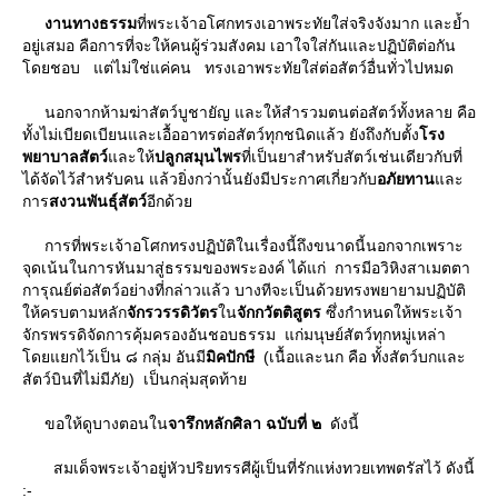
งานทางธรรม
ที่พระเจ้าอโศกทรงเอาพระทัยใส่จริงจังมาก และย้ำ
อยู่เสมอ คือการที่จะให้คนผู้ร่วมสังคม เอาใจใส่กันและปฏิบัติต่อกัน
ดยชอบ แต่ไม่ใช่แค่คน ทรงเอาพระทัยใส่ต่อสัตว์อื่นทั่วไปหมด
นอกจากห้ามฆ่าสัตว์บูชายัญ และให้สำรวมตนต่อสัตว์ทั้งหลาย คือ
ทั้งไม่เบียดเบียนและเอื้ออาทรต่อสัตว์ทุกชนิดแล้ว ยังถึงกับตั้ง
รง
พยาบาลสัตว์
ละให้
ปลูกสมุนไพร
ที่เป็นยาสำหรับสัตว์เช่นเดียวกับที่
ได้จัดไว้สำหรับคน แล้วยิ่งกว่านั้นยังมีประกาศเกี่ยวกับ
อภัยทาน
ละ
การ
สงวนพันธุ์สัตว์
อีกด้ว
การที่พระเจ้าอโศกทรงปฏิบัติในเรื่องนี้ถึงขนาดนี้นอกจากเพราะ
จุดเน้นในการหันมาสู่ธรรมของพระองค์ ได้แก่ การมีอวิหิงสาเมตตา
การุณย์ต่อสัตว์อย่างที่กล่าวแล้ว บางทีจะเป็นด้วยทรงพยายามปฏิบัติ
ห้ครบตามหลัก
จักรวรรดิวัตร
น
จักกวัตติสูตร
ซึ่งกำหนดให้พระเจ้า
จักรพรรดิจัดการคุ้มครองอันชอบธรรม แก่มนุษย์สัตว์ทุกหมู่เหล่า
ดยแยกไว้เป็น ๘ กลุ่ม อันมี
มิคปักษี
(เนื้อและนก คือ ทั้งสัตว์บกและ
สัตว์บินที่ไม่มีภัย) เป็นกลุ่มสุดท้า
ขอให้ดูบางตอนใน
จารึกหลักศิลา
ฉบับที่ ๒
ดังนี้
สมเด็จพระเจ้าอยู่หัวปริยทรรศีผู้เป็นที่รักแห่งทวยเทพตรัสไว้ ดังนี้
:-