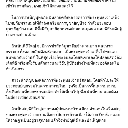
หลักการสำคัญของสังคมแทน โดยมีความหมายที่จะต้องทำความ
เข้าใจตามที่พระพุทธเจ้าได้ทรงแสดงไว้
นการบำเพ็ญพุทธกิจ มีหลายครั้งหลายคราวที่พระพุทธเจ้าเสด็จ
ไปพบกับพราหมณ์ที่กำลังเตรียมการบูชายัญบ้าง กำลังประกอบ
บูชายัญบ้าง และมีทั้งพิธีบูชายัญขนาดย่อมส่วนบุคคล และพิธีระดับผู้
ปกครองบ้านเมือง
ถ้าเป็นพิธีใหญ่ จะมีการฆ่าสัตว์บูชายัญจำนวนมาก และทาส
กรรมกรทั้งหลายมักเดือดร้อนมาก เมื่อพระพุทธเจ้าเสด็จไปพบและ
สนทนากับเจ้าพิธี ในที่สุดเรื่องก็จะจบลงโดยที่เขาเองให้ปล่อยสัตว์ล้ม
เลิกพิธี พร้อมทั้งรับหลักการและวิธีปฏิบัติอย่างใหม่ที่พระองค์สอนไป
ดำเนินการ
สาระสำคัญของหลักการที่พระพุทธเจ้าตรัสสอน โดยทั่วไปจะให้
ประกอบยัญกรรมในความหมายใหม่ (หรือเป็นการฟื้นความหมา
ดั้งเดิมก่อนที่พวกพราหมณ์จะทำให้เพี้ยนไป) ซึ่งเน้นที่ทาน และต้อง
ไม่มีการเบียดเบียนชีวิต
ถ้าเป็นยัญพิธีใหญ่มากของผู้ปกครองบ้านเมือง คำสอนในเรื่องยัญ
ของพระพุทธเจ้า จะรวมถึงการจัดการบ้านเมืองให้สงบเรียบร้อยและ
ห้ราษฎรเป็นอยู่ผาสุกก่อนแล้วจึงทำยัญพิธี และบำเพ็ญทาน