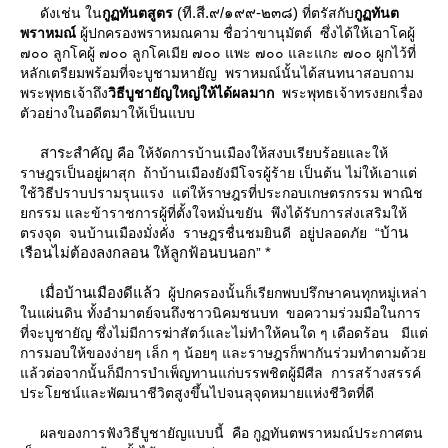
(ที.สี.๙/๑๙๙-๒๓๘)
ดังเช่น ใน
กูฏทันตสูตร
ที่ตรัสกับ
กูฏทันต
พราหมณ์
ผู้ปกครองพราหมณคาม ชื่อว่าขานุมัตต์ ซึ่งได้ให้เอาโคผู้
๗๐๐ ลูกโคผู้ ๗๐๐ ลูกโคเมีย ๗๐๐ แพะ ๗๐๐ และแกะ ๗๐๐ ผูกไว้ที่
หลักเตรียมพร้อมที่จะบูชามหายัญ พราหมณ์นั้นได้สนทนาสอบถาม
พระพุทธเจ้าถึง
วิธีบูชายัญใหญ่ให้ได้ผลมาก
พระพุทธเจ้าทรงยกเรื่อง
ตัวอย่างในอดีตมาให้เป็นแบบ
สาระสำคัญ
คือ ให้จัดการบ้านเมืองให้สงบเรียบร้อยและให้
ราษฎรเป็นอยู่ผาสุก ถ้าบ้านเมืองยังมีโจรผู้ร้าย เป็นต้น ไม่ให้เอาแต่
ช้วิธีปราบปรามรุนแรง แต่ให้ราษฎรที่ประกอบเกษตรกรรม พาณิช
กรรม และข้าราชการผู้ที่ตั้งใจหมั่นขยัน พึงได้รับการส่งเสริมให้
บ้าน
ตรงจุด จนบ้านเมืองมั่งคั่ง ราษฎรชื่นชมยินดี อยู่ปลอดภัย “
เรือนไม่ต้องลงกลอน ให้ลูกฟ้อนบนอก
*
”
เมื่อบ้านเมืองดีแล้ว
ผู้ปกครองนั้นก็เรียกพบปรึกษาคนทุกหมู่เหล่า
นแผ่นดิน ทั้งอำมาตย์จนถึงชาวนิคมชนบท ขอความร่วมมือในการ
ที่จะบูชายัญ ซึ่งไม่มีการฆ่าสัตว์และไม่ทำให้คนใด ๆ เดือดร้อน มีแต่
การมอบให้ของง่ายๆ เล็ก ๆ น้อยๆ และราษฎรก็พากันร่วมทำตามด้ว
ล้วต่อจากนั้นก็มีการบำเพ็ญทานแก่บรรพชิตผู้มีศีล การสร้างสรรค์
ประโยชน์และพัฒนาชีวิตสูงขึ้นไปจนลุจุดหมายแห่งชีวิตที่ดี
ผลของการฟังวิธีบูชายัญแบบนี้ คือ กูฏทันตพราหมณ์ประกาศตน