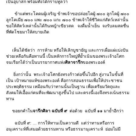
เป็นอุบาสก พร้อมทั้งได้กราบทูลว่า
ข้าแต่พระโคดมผู้เจริญ ข้าพเจ้าขอปล่อยโคผู้ ๗๐๐ ลูกโคผู้ ๗๐๐
ลูกโคเมีย ๗๐๐ แพะ ๗๐๐ แกะ ๗๐๐ ข้าพเจ้าให้ชีวิตแก่สัตว์เหล่านั้น
ขอให้สัตว์เหล่านั้นได้กินหญ้าเขียวสด จงดื่มน้ำเย็น จงรับลมสดชื่น
ที่พัดโชยมาให้สบายเถิด
เห็นได้ชัดว่า การห้าม หรือให้เลิกบูชายัญ และการเผื่อแผ่แบ่งปัน
ช่วยเหลือกันคือทานนี้ เป็นหลักการใหญ่ที่ย้ำเน้นของพระเจ้าอโศก
จนเรียกได้ว่าเป็นบรรยากาศแห่ง
ศิลาจารึก
ของพระองค์
ิ่งกว่านั้น พระเจ้าอโศกยังทรงก้าวต่อขึ้นไปอีก สู่งานในขั้นที่
เป็น เป้าหมายแท้ของพระองค์ คือการสอนธรรมเพื่อให้ประชาชน
ประพฤติธรรม เหมือนกับว่าทานนั้นเป็นฐาน เพื่อเตรียมวัตถุและ
สังคมให้เอื้อแก่คนที่จะพัฒนาสูงขึ้นไป และตรงนี้เองจึงทรงเน้นธรรม
ทาน
ขอยกคำใน
จารึกศิลา ฉบับที่ ๙
ต่อด้วย ฉบับที่ ๑๑ มาย้ำอีกว่า
ฉบับที่ ๙: … การให้ทานเป็นความดี แต่ว่าทานหรือการ
อนุเคราะห์ที่เสมอด้วยธรรมทาน หรือธรรมานุเคราะห์ ย่อมไม่มี