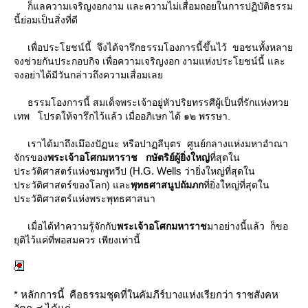
ก็แลความเจริญงอกงาม และความไม่เสื่อมถอยในการปฏิบัติธรรม
นี้ย่อมเป็นสิ่งที่ดี
เพื่อประโยชน์นี้ จึงได้จารึกธรรมโองการนี้ขึ้นไว้ ขอชนทั้งหลา
จงช่วยกันประกอบกิจ เพื่อความเจริญงอก งามแห่งประโยชน์นี้ และ
จงอย่าได้มีวันกล่าวถึงความเสื่อมเล
ธรรมโองการนี้ สมเด็จพระเจ้าอยู่หัวปริยทรรศีผู้เป็นที่รักแห่งทว
เทพ โปรดให้จารึกไว้แล้ว เมื่ออภิเษก ได้ ๑๒ พรรษา.
เราได้มาถึงเมึองปัฏนะ หรือปาฏลีบุตร ศูนย์กลางแห่งมหาอำณา
จักรของ
พระเจ้าอโศกมหาราช กษัตริย์ผู้ยิ่งใหญ่
ที่สุดใน
(H.G. Wells
ประวัติศาสตร์แห่งชมพูทวีป
ว่ายิ่งใหญ่ที่สุดใน
ประวัติศาสตร์ของโลก) และ
พุทธศาสนูปถัมภก
ที่ยิ่งใหญ่ที่สุดใน
ประวัติศาสตร์แห่งพระพุทธศาสนา
เมื่อได้ทำความรู้จักกับ
พระเจ้าอโศกมหาราช
มาอย่างนี้แล้ว ก็ขอ
ุติไว้แค่ที่พอสมควร เพียงเท่านี้
*
หลักการนี้ คือธรรมชุดที่ในคัมภีร์บางแห่งเรียกว่า ราชสังคห