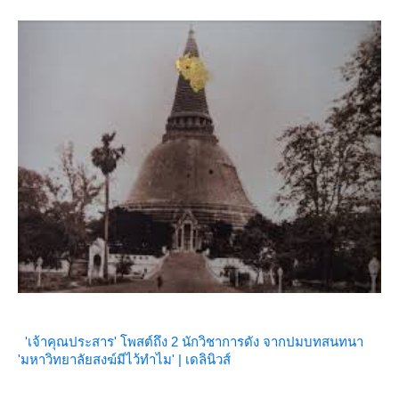
'เจ้าคุณประสาร' โพสต์ถึง 2 นักวิชาการดัง จากปมบทสนทนา
'มหาวิทยาลัยสงฆ์มีไว้ทำไม' | เดลินิวส์