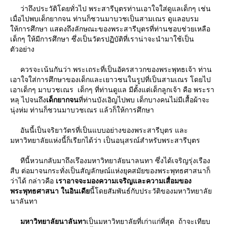
ว่าถึงประวัติโดยทั่วไป พระสารีบุตรท่านเอาใจใส่ดูแลเด็กๆ เช่น
เมื่อไปพบเด็กยากจน ท่านก็ชวนมาบวชเป็นสามเณร ดูแลอบรม
ห้การศึกษา แสดงถึงลักษณะของพระสารีบุตรที่ท่านชอบช่วยเหลือ
เด็กๆ ให้มีการศึกษา ซึ่งเป็นวัตรปฏิบัติที่เราน่าจะนํามาใช้เป็น
ตัวอย่าง
ควรจะเน้นกันว่า พระเถระที่เป็นอัครสาวกของพระพุทธเจ้า ท่าน
เอาใจใส่การศึกษาของเด็กและเยาวชนในรูปที่เป็นสามเณร โดยไป
เอาเด็กๆ มาบวชเณร เด็กๆ ที่ท่านดูแล มีตั้งแต่เด็กลูกเจ้า คือ พระรา
หลุ ไปจนถึง
เด็กยากจน
ที่ท่านบังเอิญไปพบ เด็กบางคนไม่มีเสื้อผ้าจะ
นุ่งห่ม ท่านก็ชวนมาบวชเณร แล้วก็ให้การศึกษา
อันนี้เป็นจริยาวัตรที่เป็นแบบอย่างของพระสารีบุตร และ
มหาวิทยาลัยแห่งนี้ก็เรียกได้ว่า เป็นอนุสรณ์สําหรับพระสารีบุตร
ทีนี้หวนกลับมาถึงเรึองมหาวิทยาลัยนาลนทา ซึ่งได้เจริญรุ่งเรือง
สืบ ต่อมาจนกระทั่งเป็นสัญลักษณ์แห่งยุคสมัยของพระพุทธศาสนาก็
ว่าได้ กล่าวคือ
เราอาจจะมองความเจริญและความเสื่อมของ
พระพุทธศาสนา ในอินเดี
นี้โดยสัมพันธ์กับประวัติของมหาวิทยาลั
นาลันทา
มหาวิทยาลัยนาลันทา
เป็นมหาวิทยาลัยที่เก่าแก่ที่สุด ถ้าจะเทียบ