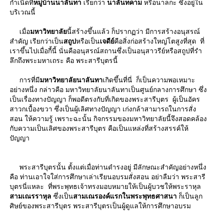
กําเนิดที่
หมู่บ้านนาลันทา
เรียกว่า
นาลันทคาม
หรือนาลกะ ซึ่งอยู่ใน
บริเวณนี้
เมื่อ
มหาวิทยาลั
นี้สร้างขึ้นแล้ว ก็ปรากฏว่า มีการสร้างอนุสรณ์
สําคัญ เรียกว่าเป็น
สถูป
หรือเป็น
เจดีย์
คือสิ่งก่อสร้างใหญ่โตสูงที่สุด ที่
เราขึ้นไปเมื่อกี้นี้ นั่นคืออนุสรณ์สถานซึ่งเป็นอนุสาวรีย์หรือสถูปที่รํา
ลึกถึงพระมหาเถระ คือ พระสารีบุตรนี้
การที่มี
มหาวิทยาลัยนาลันทา
เกิดขึ้นที่นี่ ก็เป็นความพอเหมาะ
อย่างหนึ่ง กล่าวคือ มหาวิทยาลัยนาลันทาเป็นศูนย์กลางการศึกษา ซึ่ง
เป็นเรื่องทางปัญญา ก็พอดีตรงกับที่เกิดของพระสารีบุตร ผู้เป็นอัคร
สาวกเบื้องขวา ซึ่งเป็นผู้เลิศทางปัญญา เก่งกล้าสามารถในการสั่ง
สอน ให้ความรู้ เพราะฉะนั้น กิจกรรมของมหาวิทยาลัยนี้จึงสอดคล้อง
กับความเป็นเลิศของพระสารีบุตร คือเป็นแหล่งที่สร้างสรรค์ให้
ปัญญา
พระสารีบุตรนั้น ตั้งแต่เมื่อท่านดํารงอยู่ มีลักษณะสําคัญอย่างหนึ่ง
คือ ท่านเอาใจใส่การศึกษาเล่าเรียนอบรมสั่งสอน อย่าลืมว่า พระสารี
บุตรนี่แหละ ที่พระพุทธเจ้าทรงมอบหมายให้เป็นผู้บวชให้พระราหุล
สามเณรราหุล
ซึ่งเป็น
สามเณรองค์แรกในพระพุทธศาสนา
ก็เป็นลูก
ศิษย์ของพระสารีบุตร พระสารีบุตรเป็นผู้ดูแลให้การศึกษาอบรม