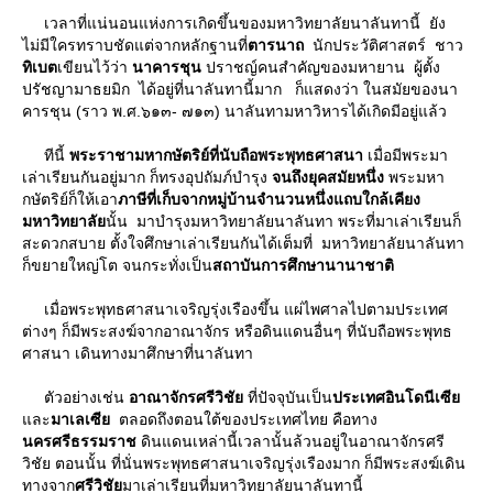
เวลาที่แน่นอนแห่งการเกิดขึ้นของมหาวิทยาลัยนาลันทานี้ ยัง
ไม่มีใครทราบชัดแต่จากหลักฐานที่
ตารนาถ
นักประวัติศาสตร์ ชาว
ทิเบต
เขียนไว้ว่า
นาคารชุน
ปราชญ์คนสำคัญของมหายาน ผู้ตั้ง
ปรัชญามาธยมิก ได้อยู่ที่นาลันทานี้มาก ก็แสดงว่า ในสมัยของนา
คารชุน (ราว พ.ศ.๖๑๓- ๗๑๓) นาลันทามหาวิหารได้เกิดมีอยู่แล้ว
ทีนี้
พระราชามหากษัตริย์ที่นับถือพระพุทธศาสนา
เมื่อมีพระมา
เล่าเรียนกันอยู่มาก ก็ทรงอุปถัมภ์บํารุง
จนถึงยุคสมัยหนึ่ง
พระมหา
กษัตริย์ก็ให้เอา
ภาษีที่เก็บจากหมู่บ้านจํานวนหนึ่งแถบใกล้เคียง
มหาวิทยาลั
นั้น มาบํารุงมหาวิทยาลัยนาลันทา พระที่มาเล่าเรียนก็
สะดวกสบาย ตั้งใจศึกษาเล่าเรียนกันได้เต็มที่ มหาวิทยาลัยนาลันทา
ก็ขยายใหญ่โต จนกระทั่งเป็น
สถาบันการศึกษานานาชาติ
เมื่อพระพุทธศาสนาเจริญรุ่งเรืองขึ้น แผ่ไพศาลไปตามประเทศ
ต่างๆ ก็มีพระสงฆ์จากอาณาจักร หรือดินแดนอื่นๆ ที่นับถือพระพุทธ
ศาสนา เดินทางมาศึกษาที่นาลันทา
ตัวอย่างเช่น
อาณาจักรศรีวิชั
ที่ปัจจุบันเป็น
ประเทศอินโดนีเซี
ละ
มาเลเซี
ตลอดถึงตอนใต้ของประเทศไทย คือทาง
นครศรีธรรมราช
ดินแดนเหล่านี้เวลานั้นล้วนอยู่ในอาณาจักรศรี
วิชัย ตอนนั้น ที่นั่นพระพุทธศาสนาเจริญรุ่งเรืองมาก ก็มีพระสงฆ์เดิน
ทางจาก
ศรีวิชั
มาเล่าเรียนที่มหาวิทยาลัยนาลันทานี้