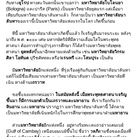
กับทาง
ุโรป
ทางตะวันตกนั้นเขาบอกว่า
มหาวิทยาลัยโบโลนยา
(Bologna)
(Paris)
ละปารีส
เป็นมหาวิทยาลัยยุคแรก แต่เมื่อมา
เทียบกับมหาวิทยาลัยนาลันทาแล้ว ก็กลายเป็นว่า
มหาวิทยาลัยนา
ลันทา
ของเรานี้เป็นมหาวิทยาลัยแห่งแรกในโลก เกิดขึ้นก่อน
ทีนี้ มหาวิทยาลัยนาลันทาเกิดขึ้นแล้ว ก็เจริญสืบมาจนระยะ หลังๆ
มาถึง พ.ศ. ๑๐๐๐ เศษ มหากษัตริย์ที่มีความเลื่อมใสในพระพุทธ
ศาสนา ต้องการทํานุบํารุงการศึกษา ก็ได้สร้างมหาวิทยาลัยพุทธ
ศาสนา
ุคหลัง
ขึ้นมาอีกหลายแห่งด้วยกัน เช่น
มหาวิทยาลัยวิกรม
ศิลา
อทันต
ปุรีชคัททละหรือ
วเรนทรี
ละ
สมปุระ
เป็นต้น
มี
มหาวิทยาลั
อีกแห่งหนึ่ง ที่รุ่งเรืองคู่กันกับมหาวิทยาลัยนาลันทา
ต่ก็ไม่มีชื่อเสียงมากเท่ามหาวิทยาลัยนาลันทา เป็นมหาวิทยาลัยที่
เน้น ทางด้าน
เถรวาท
ขอชี้แจงแทรกหน่อยว่า
นสมัยหลังนี้ เมื่อพระพุทธศาสนาเจริญ
ขึ้นมา ก็มีการแยกตัวเป็นเถรวาทและมหายาน
ที่เราเรียกกันว่า
หินยาน
ละ
มหายาน
ปรากฏว่า มหาวิทยาลัยนาลันทานี้ ได้กลา
เป็นมหาวิทยาลัยที่เน้นหนักไปในการศึกษาพุทธศาสนาฝ่า
มหายาน
ส่วน
มหาวิทยาลั
อีกแห่งหนึ่ง อยู่ทางริมทะเลแถวอ่าวแคมเบย์
(Gulf of Cambay)
เหนือบอมเบย์ขึ้นไป ชื่อว่า
วลภี
ตามชื่อของเมืองที่