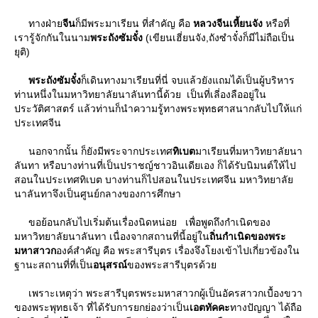
ทางฝ่า
จีน
ก็มีพระมาเรียน ที่สําคัญ คือ
หลวงจีนเหี้ยนจัง
หรือที่
เรารู้จักกันในนาม
พระถังซัมจั๋ง
(เขียนเฮี่ยนจัง,ถังซําจั๋งก็มีไม่ถือเป็น
ุติ)
พระถังซัมจั๋ง
ก็เดินทางมาเรียนที่นี่ จบแล้วยังแถมได้เป็นผู้บริหาร
ท่านหนึ่งในมหาวิทยาลัยนาลันทานี้ด้วย เป็นที่เลี่องลืออยู่ใน
ประวัติศาสตร์ แล้วท่านก็นําความรู้ทางพระพุทธศาสนากลับไปให้แก่
ประเทศจีน
นอกจากนั้น ก็ยังมีพระจากประเทศ
ทิเบต
มาเรียนที่มหาวิทยาลัยนา
ลันทา หรือบางท่านที่เป็นปราชญ์ชาวอินเดียเอง ก็ได้รับนิมนต์ให้ไป
สอนในประเทศทิเบต บางท่านก็ไปสอนในประเทศจีน มหาวิทยาลั
นาลันทาจึงเป็นศูนย์กลางของการศึกษา
ขอย้อนกลับไปเริ่มต้นเรื่องนิดหน่อย เพื่อพูดถึงกําเนิดของ
มหาวิทยาลัยนาลันทา เนื่องจากสถานที่นี้อยู่ใน
ถิ่นกําเนิดของพระ
มหาสาวก
องค์สําคัญ คือ พระสารีบุตร เรื่องจึงโยงเข้าไปเกี่ยวข้องใน
ฐานะสถานที่ที่เป็น
อนุสรณ์
ของพระสารีบุตรด้ว
เพราะเหตุว่า พระสารีบุตรพระมหาสาวกผู้เป็นอัครสาวกเบื้องขวา
ของพระพุทธเจ้า ที่ได้รับการยกย่องว่าเป็น
เอตทัคคะ
ทางปัญญา ได้ถือ