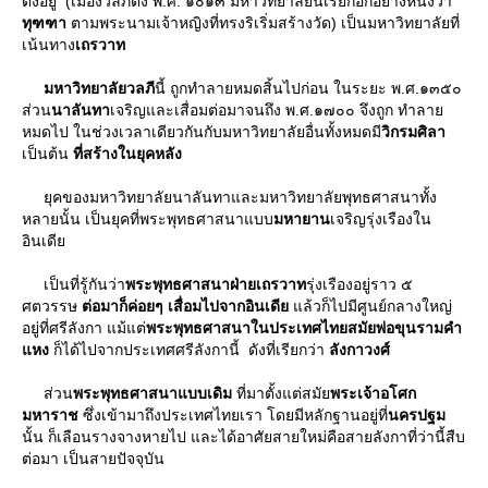
ตั้งอยู่ (เมืองวลภีตั้ง พ.ศ. ๑๐๑๓ มหาวิทยาลัยนี้เรียกอีกอย่างหนึ่งว่า
ทุฑฑา
ตามพระนามเจ้าหญิงที่ทรงริเริ่มสร้างวัด) เป็นมหาวิทยาลัยที่
เน้นทาง
เถรวาท
มหาวิทยาลัยวลภี
นี้ ถูกทําลายหมดสิ้นไปก่อน ในระยะ พ.ศ.๑๓๕๐
ส่วน
นาลันทา
เจริญและเสื่อมต่อมาจนถึง พ.ศ.๑๗๐๐ จึงถูก ทำลา
หมดไป ในช่วงเวลาเดียวกันกับมหาวิทยาลัยอื่นทั้งหมดมี
วิกรมศิลา
เป็นต้น
ที่สร้างในยุคหลัง
ุคของมหาวิทยาลัยนาลันทาและมหาวิทยาลัยพุทธศาสนาทั้ง
หลายนั้น เป็นยุคที่พระพุทธศาสนาแบบ
มหายาน
เจริญรุ่งเรืองใน
อินเดี
เป็นที่รู้กันว่า
พระพุทธศาสนาฝ่ายเถรวาท
รุ่งเรืองอยู่ราว ๕
ศตวรรษ
ต่อมาก็ค่อยๆ เสื่อมไปจากอินเดี
ล้วก็ไปมีศูนย์กลางใหญ่
อยู่ที่ศรีลังกา แม้แต่
พระพุทธศาสนาในประเทศไทยสมัยพ่อขุนรามคํา
หง
ก็ได้ไปจากประเทศศรีลังกานี้ ดังที่เรียกว่า
ลังกาวงศ์
ส่วน
พระพุทธศาสนาแบบเดิม
ที่มาตั้งแต่สมั
พระเจ้าอโศก
มหาราช
ซึ่งเข้ามาถึงประเทศไทยเรา โดยมีหลักฐานอยู่ที่
นครปฐม
นั้น ก็เลือนรางจางหายไป และได้อาศัยสายใหม่คือสายลังกาที่ว่านี้สืบ
ต่อมา เป็นสายปัจจุบัน