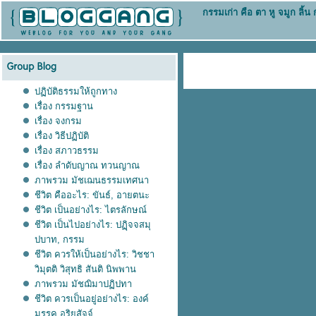
กรรมเก่า คือ ตา หู จมูก ลิ้
ปฏิบัติธรรมให้ถูกทาง
เรื่อง กรรมฐาน
เรื่อง จงกรม
เรื่อง วิธีปฏิบัติ
เรื่อง สภาวธรรม
เรื่อง ลำดับญาณ ทวนญาณ
ภาพรวม มัชเฌนธรรมเทศนา
ชีวิต คืออะไร: ขันธ์, อายตนะ
ชีวิต เป็นอย่างไร: ไตรลักษณ์
ชีวิต เป็นไปอย่างไร: ปฏฺิจจสมุ
ปบาท, กรรม
ชีวิต ควรให้เป็นอย่างไร: วิชชา
วิมุตติ วิสุทธิ สันติ นิพพาน
ภาพรวม มัชฌิมาปฏิปทา
ชีวิต ควรเป็นอยู่อย่างไร: องค์
มรรค,อริยสัจจ์