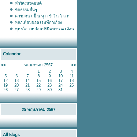
ทำวัตรสวดมนต์
ข้อธรรมสั้นๆ
ความจน เ ป็ น ทุ ก ข์ ใ น โ ล ก
หลักเทียบข้อธรรมที่ถกเถียง
พุทธโอวาทก่อนปรินิพพาน ๓ เดือน
<<
พฤษภาคม 2567
>>
1
2
3
4
5
6
7
8
9
10
11
12
13
14
15
16
17
18
19
20
21
22
23
24
25
26
27
28
29
30
31
25 พฤษภาคม 2567