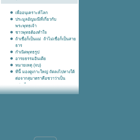
เพื่ออนุเคราะห์โลก
ประมูลอัญมณีที่เกี่ยวกับ
พระพุทธเจ้า
ชาวพุทธต้องทำใจ
ถ้าเชื่อก็เป็นแม่ ถ้าไม่เชื่อก็เป็นสา
ธาร
กำเนิดพุทธรูป
อารยธรรมอินเดี
หมายเหตุ (จบ)
ทีนี้ มองดูเกาะใหญ่ ถัดลงไปทางใต้
ต่อจากสุมาตราคือชวาว่าเป็น
อย่างไร
มะละกาลับหาย สุมาตรา-ชวา เฟื่อง
ฟูขึ้นมาใหม่
มะละกา ที่แดนมาเลเซียขึ้นมาเป็น
หญ่เหนือ ชวา
มุสลิมอินโดฯ
ชวา ขึ้นมาล้ำ สุมาตรา
มลายู ขยายจากสุมาตรา ขึ้นยัง
มาเลเซี