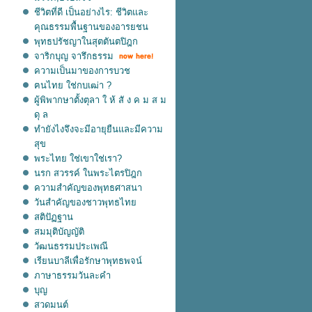
ชีวิตที่ดี เป็นอย่างไร: ชีวิตและ
คุณธรรมพื้นฐานของอารยชน
พุทธปรัชญาในสุตตันตปิฎก
จาริกบุญ จารึกธรรม
ความเป็นมาของการบวช
ฅนไทย ใช่กบเฒ่า ?
ผู้พิพากษาตั้งตุลา ใ ห้ สั ง ค ม ส ม
ดุ ล
ทำยังไงจึงจะมีอายุยืนและมีความ
สุข
พระไทย ใช่เขาใช่เรา?
นรก สวรรค์ ในพระไตรปิฎก
ความสำคัญของพุทธศาสนา
วันสำคัญของชาวพุทธไท
สติปัฏฐาน
สมมุติบัญญัติ
วัฒนธรรมประเพณี
เรียนบาลีเพื่อรักษาพุทธพจน์
ภาษาธรรมวันละคำ
บุญ
สวดมนต์