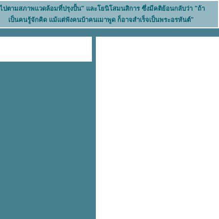
นไปตามสภาพแวดล้อมที่ปรุงปั้น" และโยนิโสมนสิการ ซึ่งมีคติย้อนกลับว่า "ถ้า
เป็นคนรู้จักคิด แม้แต่ฟังคนบ้าคนเมาพูด ก็อาจสำเร็จเป็นพระอรหันต์"