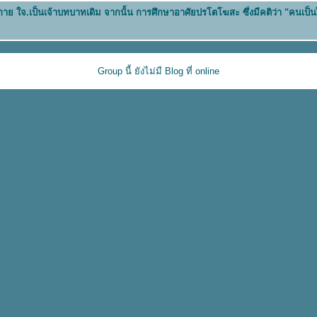
น กาย ใจ.เป็นเจ้าบทบาทเดิม จากนั้น การศึกษาอาศัยปรโตโฆสะ ซึ่งมีคติว่า "คนเป็
Group นี้ ยังไม่มี Blog ที่ online